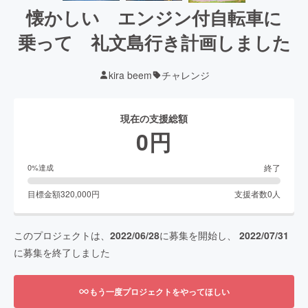
懐かしい エンジン付自転車に
乗って 礼文島行き計画しました
kira beem
チャレンジ
現在の支援総額
0
円
終了
0
%達成
目標金額
320,000
円
支援者数
0
人
このプロジェクトは、
2022/06/28
に募集を開始し、
2022/07/31
に募集を終了しました
もう一度プロジェクトをやってほしい