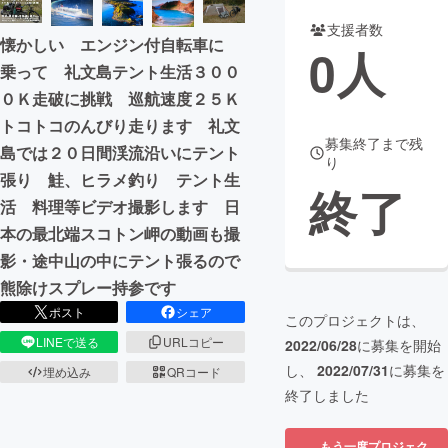
支援者数
まちづくり・地域活性化
懐かしい エンジン付自転車に
0
人
乗って 礼文島テント生活３００
０Ｋ走破に挑戦 巡航速度２５Ｋ
CAMPFIRE for Social Good
CAMPFIRE Creation
トコトコのんびり走ります 礼文
CAMPFIREふるさと納税
machi-ya
コミュニティ
募集終了まで残
島では２０日間渓流沿いにテント
り
張り 鮭、ヒラメ釣り テント生
終了
活 料理等ビデオ撮影します 日
本の最北端スコトン岬の動画も撮
影・途中山の中にテント張るので
熊除けスプレー持参です
ポスト
シェア
このプロジェクトは、
LINEで送る
URLコピー
2022/06/28
に募集を開始
し、
2022/07/31
に募集を
埋め込み
QRコード
終了しました
もう一度プロジェク