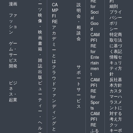
約
RE
漫画
ー
CA
説
細則
for
ツ
MP
明
プライ
Soci
ファ
映
FI
会
バシー
al
ッ
像
RE
・
ポリ
Goo
ショ
・
ア
相
シー
d
ン
映
カ
談
特定商
CAM
画
デ
会
取引法
PFI
ゲー
書
ミ
に基づ
RE
ム・
籍
ー
く表記
for
サー
・
と
情報セ
Ente
ビス
雑
は
キュリ
rtain
開発
誌
ク
サ
ティ方
men
出
ラ
ポ
針
t
版
ウ
ー
反社基
CAM
ビジ
ビ
ド
ト
本方針
PFI
ネ
ュ
フ
サ
カスタ
RE
ス・
ー
ァ
ー
マーハ
for
起業
テ
ン
ビ
ラスメ
Spor
ィ
デ
ス
ントに
ts
ー
ィ
対する
CAM
・
ン
考え方
PFI
ヘ
グ
クッ
RE
ル
と
キーポ
ふる