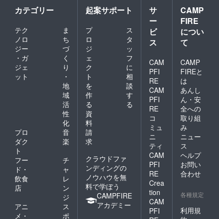
カテゴリー
起案サポート
サ
CAMP
ー
FIRE
テク
ま
プ
ス
ビ
につい
ノロ
ち
ロ
タ
ス
て
ジー
づ
ジ
ッ
・ガ
く
ェ
フ
CAM
CAMP
ジェ
り
ク
に
PFI
FIREと
ット
・
ト
相
RE
は
地
を
談
CAM
あんし
域
作
す
PFI
ん・安
活
る
る
RE
全への
性
資
コ
取り組
化
料
ミュ
み
プロ
音
請
ニ
ニュー
ダク
楽
求
ティ
ス
ト
CAM
ヘルプ
クラウドファ
フー
チ
PFI
お問い
ンディングの
ド・
ャ
RE
合わせ
ノウハウを無
飲食
レ
Crea
料で学ぼう
店
ン
tion
各種規定
CAMPFIRE
ジ
CAM
アカデミー
アニ
ス
利用規
PFI
メ・
ポ