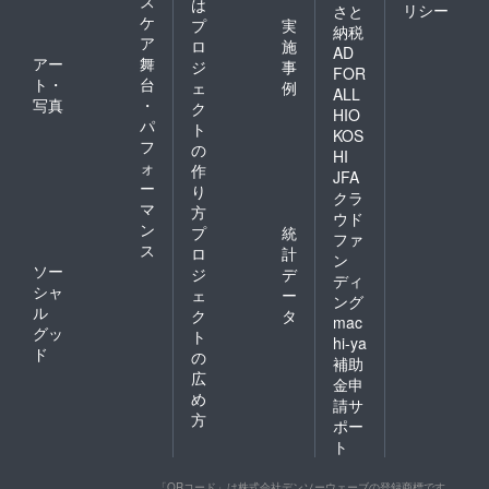
ス
は
リシー
さと
ケ
プ
実
納税
ア
ロ
施
AD
アー
舞
ジ
事
FOR
ト・
台
ェ
例
ALL
写真
・
ク
HIO
パ
ト
KOS
フ
の
HI
ォ
作
JFA
ー
り
クラ
マ
方
ウド
ン
プ
統
ファ
ス
ロ
計
ン
ソー
ジ
デ
ディ
シャ
ェ
ー
ング
ル
ク
タ
mac
グッ
ト
hi-ya
ド
の
補助
広
金申
め
請サ
方
ポー
ト
「QRコード」は株式会社デンソーウェーブの登録商標です。