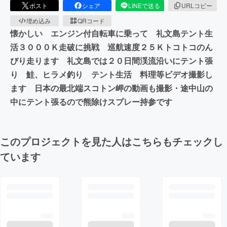
ポスト
シェア
LINEで送る
URLコピー
埋め込み
QRコード
懐かしい エンジン付自転車に乗って 礼文島テント生
活３０００Ｋ走破に挑戦 巡航速度２５Ｋトコトコのん
びり走ります 礼文島では２０日間渓流沿いにテント張
り 鮭、ヒラメ釣り テント生活 料理等ビデオ撮影し
ます 日本の最北端スコトン岬の動画も撮影・途中山の
中にテント張るので熊除けスプレー持参です
このプロジェクトを見た人はこちらもチェックし
ています