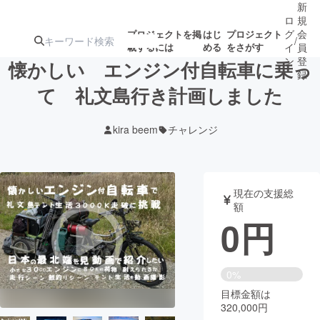
新
ロ
規
グ
会
プロジェクトを掲
はじ
プロジェクト
/
載するには
める
をさがす
イ
員
ン
登
懐かしい エンジン付自転車に乗っ
録
て 礼文島行き計画しました
人気のプロ
注目のリ
注目の新着プロ
募集終了が近いプ
もうすぐ公開
kira beem
チャレンジ
ジェクト
ターン
ジェクト
ロジェクト
されます
アート・写真
音楽
現在の支援総
額
0
円
テクノロジー・ガジェット
ゲーム・サ
映像・映画
書籍・雑誌
0%
目標金額は
320,000円
ビジネス・起業
チャレンジ