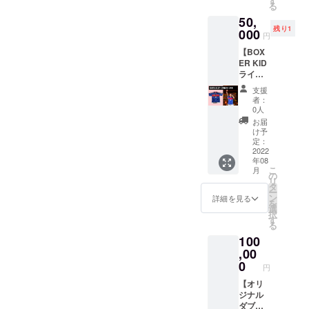
す
せてい
以降と
る
るオリ
ていた
ただき
なりま
(パンツは含まれません)を限
50,
ジナル
だきま
ます。
す。
残り1
似顔絵
000
す。デ
定1名の方にリターンとして
・品名 :
円
キャン
ザイン
Tシャツ
【BOX
お届けします。また、衣装
バスを
はイラ
・数量 :
ER KID
リター
スト
1 ・サ
もしくは色紙に直筆のサイ
ライブ
ンとし
レー
イズ :S /
衣装 (サ
て送ら
ターの
M / L /
支援
ンを付けさせていただきま
イン付
せてい
ムラサ
XL /
者：
き)】
ただき
キ氏。
0人
す。また、限定ステッカー
XXL ・
50,000
ます。
また、
素材 :
お届
円
とKYARA(MIGHTY JAM
題材と
KYARA
け予
綿100%
BOXER
なる画
定：
(MIGHT
・カ
ROCK)によるハイエストマ
KIDが
2022
像(写真)
Y JAM
ラー :
年08
2017年
データ
ROCK)
白 or 黒
ウンテン出演者の楽曲を使
こ
月
の「ハ
をお送
の
による
＊デザ
リ
イエス
りいた
タ
ハイエ
用したオリジナルMIX音源
インは
ー
トマウ
だいて
ン
ストマ
詳細を見る
変更に
を
ンテ
データをメールでお届けさ
製作さ
選
ウンテ
なる場
択
ン」の
せてい
す
ン出演
合がご
る
せていただきます。※衣装に
ステー
ただき
者の楽
ざいま
100
ジで着
ます。
曲を使
す。お
サイン、もしくは色紙にサ
用した
,00
また、
用した
届けは8
BOXER
限定ス
0
オリジ
インかをお選びください。※
月中旬
円
JUNTA
テッ
ナルMIX
以降と
ROによ
【オリ
お届け予定 : 2022年8月品名
カーと
音源
なりま
るサッ
ジナル
KYARA
データ
す。
: シャツサイズ ：Lサイズ
カーユ
ダブ音
(MIGHT
をメー