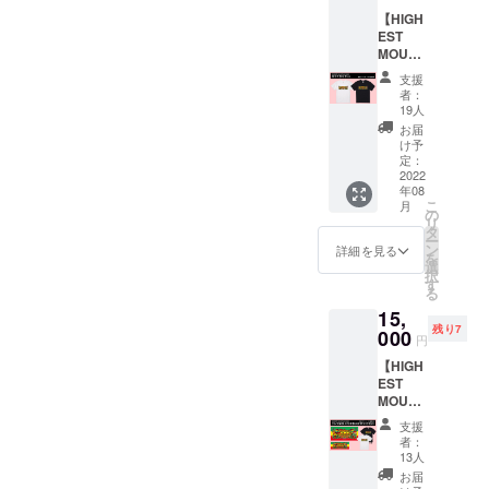
ンとさ
ストマ
【HIGH
せてい
「緑」をギタリストのRYO-
ウンテ
EST
ただき
ン出演
FUによるアコースティック
MOUNT
ます。
者の楽
AIN
デザイ
曲を使
支援
のアレンジでYouTubeでラ
2022 ロ
ンはイ
用した
者：
ゴTシャ
ラスト
オリジ
19人
イブセッションをした際に
ツ】
レー
ナルMIX
お届
6,000円
ターの
着用したシャツを限定1名の
音源
け予
"ハイエ
ムラサ
定：
データ
方にリターンとしてお届け
ストマ
2022
キ氏。
をメー
年08
ウンテ
また、
ルでお
こ
します。また、衣装もしく
月
ン2022
KYARA
の
届けさ
リ
のロゴT
(MIGHT
タ
せてい
は色紙に直筆のサインを付
ー
シャツ
Y JAM
ン
ただき
詳細を見る
を
(ホワイ
ROCK)
選
けさせていただきます。ま
ます。
択
ト or ブ
による
す
・品名 :
る
た、限定ステッカーと
ラック)
ハイエ
フェイ
15,
(限定ス
ストマ
スタオ
KYARA(MIGHTY JAM
残り7
テッ
000
ウンテ
ル ・数
円
カー
ン出演
量 : 1 ・
ROCK)によるハイエストマ
【HIGH
付)”を
者の楽
サイズ :
EST
セット
曲を使
ウンテン出演者の楽曲を使
34cm×
MOUNT
でリ
用した
84cm
AIN
用したオリジナルMIX音源
ターン
オリジ
・素材 :
支援
2022
とさせ
ナルMIX
綿100%
者：
データをメールでお届けさ
フェイ
ていた
音源
13人
・カ
スタオ
だきま
データ
ラー :
お届
せていただきます。※衣装に
ル＋バ