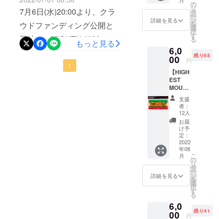
こ
月
画像(写真)データをお送りい
ウンテ
の
リ
テッカーとKYARA(MIGHTY
ルでご相談させていただき
7月6日(水)20:00より、クラ
ン2022
タ
ー
ただいて製作させていただ
のフェ
ン
詳細を見る
を
JAM ROCK)によるハイエス
ます。
ウドファンディング公開と
イスタ
選
きます。また、限定ステッ
択
オル(限
す
トマウンテン出演者の楽曲
同時に、MIGHTY JAM
る
定ス
もっと見る
カーとKYARA(MIGHTY
6,0
テッ
を使用したオリジナルMIX音
ROCKのKYARAによる
残り68
JAM ROCK)によるハイエス
カー
00
円
源データをメールでお届け
YOUTUBE&amp;インスタグ
付)”を
1
トマウンテン出演者の楽曲
【HIGH
リター
させていただきます。※衣装
ラムでのライブ生配信を行
EST
ンとさ
を使用したオリジナルMIX音
MOUNT
せてい
にサイン、もしくは色紙に
いました。こちらからアー
AIN
ただき
源データをメールでお届け
支援
2022 バ
ます。
サインかをお選びくださ
カイブを視聴可能となって
者：
スタオ
させていただきます。キャ
デザイ
12人
ル】
い。※お届け予定 : 2022年8
おります。・
ンはイ
お届
ンパスサイズ :
6,000円
ラスト
け予
月品名 : シャツサイズ ：L
YOUTUBEhttps://youtu.be/jd
"ハイエ
レー
定：
244mm×333mm限定 10名と
ストマ
2022
ターの
サイズ素材 : 100% ポリ
ssDoA6ls8・インスタ
年08
ウンテ
ムラサ
なります。※お届け予定 :
こ
月
ン2022
キ氏。
の
【TAKAFIN ライブ衣装 (サ
https://www.instagram.com/t
リ
のバス
2022年10月
また、
タ
ー
タオル
イン付き)】50,000円
v/Cfq4rZmFSDR/?
KYARA
ン
詳細を見る
を
(限定ス
(MIGHT
選
択
TAKAFINの2017年に
utm_source=ig_web_copy_li
テッ
Y JAM
す
る
カー
ROCK)
SOUTH YAAD MUZIKより
nk
6,0
付)”を
による
残り41
リター
00
ハイエ
配信された楽曲である
円