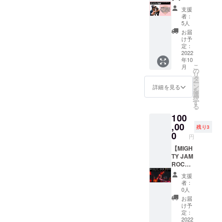
ニホー
源】
Y JAM
ルでお
支援
素材 : 100% ポリ
ムをハ
100,000
ROCK)
届けさ
者：
ンドメ
円
による
せてい
5人
イドで
MIGHT
ハイエ
ただき
お届
アレン
Y JAM
ストマ
ます。
け予
ジした1
ROCK(
ウンテ
定：
・品名 :
点物の
JUMBO
2022
ン出演
フェイ
年10
シャツ
MAATC
者の楽
スタオ
こ
月
(パンツ
H,TAKA
曲を使
の
ル＋バ
リ
は含ま
FIN,BO
用した
タ
スタオ
ー
れませ
XER
オリジ
ン
ル＋ロ
詳細を見る
を
ん)を限
KID)の3
ナルMIX
選
ゴTシャ
択
定1名の
人コン
音源
す
ツ セッ
る
方にリ
ビ、も
データ
ト ・数
100
ターン
しく
をメー
量 :
として
は、ソ
,00
ルでお
フェイ
残り3
お届け
ロ曲に
届けさ
0
スタオ
円
しま
よる”オ
せてい
ル1枚＋
す。ま
リジナ
【MIGH
ただき
バスタ
た、衣
ルダ
TY JAM
ます。
オル1枚
装もし
ブ”を1
ROCK
キャン
＋ロゴT
くは色
曲制作
出張サ
パスサ
シャツ1
支援
紙に直
いたし
ウンド
イズ :
枚 ・サ
者：
筆のサ
ます。3
プレ
244mm
イズ :
0人
インを
人コン
イ】
×333m
フェイ
お届
付けさ
ビ曲と
100,000
m 限定
スタオ
け予
せてい
ソロ曲
円
10名と
定：
ル
ただき
は同額
MIGHT
2022
なりま
34cm×