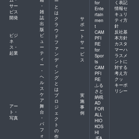
ー
く表記
for
サー
・
と
情報セ
Ente
ビス
雑
は
キュリ
rtain
開発
誌
ク
サ
ティ方
men
出
ラ
ポ
針
t
版
ウ
ー
反社基
CAM
ビジ
ビ
ド
ト
本方針
PFI
ネ
ュ
フ
サ
カスタ
RE
ス・
ー
ァ
ー
マーハ
for
起業
テ
ン
ビ
ラスメ
Spor
ィ
デ
ス
ントに
ts
ー
ィ
対する
CAM
・
ン
考え方
PFI
ヘ
グ
クッ
RE
ル
と
キーポ
ふる
ス
は
リシー
さと
ケ
プ
実
納税
ア
ロ
施
AD
アー
舞
ジ
事
FOR
ト・
台
ェ
例
ALL
写真
・
ク
HIO
パ
ト
KOS
フ
の
HI
ォ
作
JFA