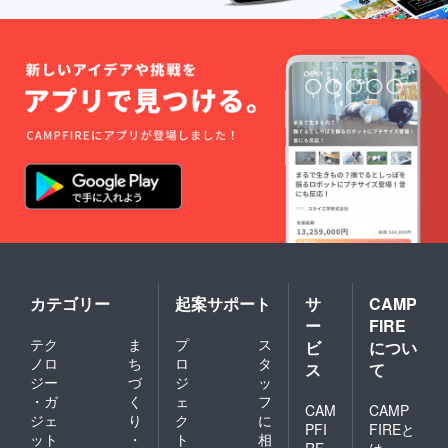
サイ
ズ ：
XLサイ
ズ 素材
: 100%
綿
カテゴリー
起案サポート
サ
CAMP
ー
FIRE
テク
ま
プ
ス
ビ
につい
ノロ
ち
ロ
タ
ス
て
ジー
づ
ジ
ッ
・ガ
く
ェ
フ
CAM
CAMP
ジェ
り
ク
に
PFI
FIREと
ット
・
ト
相
RE
は