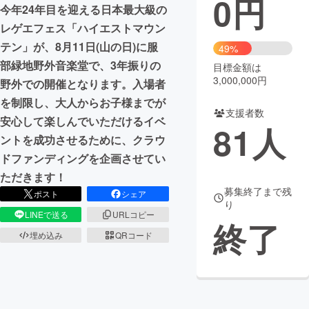
0
円
今年24年目を迎える日本最大級の
まちづくり・地域活性化
レゲエフェス「ハイエストマウン
テン」が、8月11日(山の日)に服
49%
部緑地野外音楽堂で、3年振りの
目標金額は
CAMPFIRE for Social Good
CAMPFIRE Creation
3,000,000円
野外での開催となります。入場者
CAMPFIREふるさと納税
machi-ya
コミュニティ
を制限し、大人からお子様までが
支援者数
安心して楽しんでいただけるイベ
81
人
ントを成功させるために、クラウ
ドファンディングを企画させてい
ただきます！
募集終了まで残
ポスト
シェア
り
LINEで送る
URLコピー
終了
埋め込み
QRコード