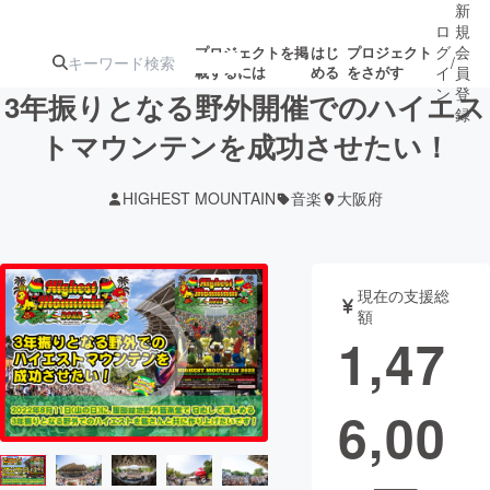
新
ロ
規
グ
会
プロジェクトを掲
はじ
プロジェクト
/
載するには
める
をさがす
イ
員
ン
登
3年振りとなる野外開催でのハイエス
録
トマウンテンを成功させたい！
人気のプロ
注目のリ
注目の新着プロ
募集終了が近いプ
もうすぐ公開
HIGHEST MOUNTAIN
音楽
大阪府
ジェクト
ターン
ジェクト
ロジェクト
されます
アート・写真
音楽
現在の支援総
額
1,47
テクノロジー・ガジェット
ゲーム・サ
6,00
映像・映画
書籍・雑誌
ビジネス・起業
チャレンジ