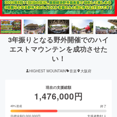
3年振りとなる野外開催でのハイ
エストマウンテンを成功させた
い！
HIGHEST MOUNTAIN
音楽
大阪府
現在の支援総額
1,476,000
円
終了
49
%達成
目標金額
3,000,000
円
支援者数
81
人