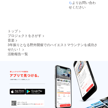
※衣装に
ます。
ら
よりお問い合わ
サイ
せください
ン、も
しくは
色紙に
サイン
かをお
選びく
トップ
>
ださ
プロジェクトをさがす
>
い。 ※
音楽
>
お届け
予定 :
3年振りとなる野外開催でのハイエストマウンテンを成功さ
2022年
せたい！
>
8月
活動報告一覧
■YouTu
beアド
レス (縁
/
TAKAFI
N / the
session
)
https://
youtu.b
e/m5u7
nOoy4F
I 品名 :
シャツ