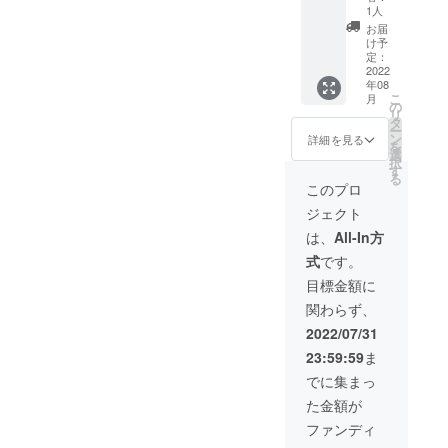
ティッ
ジで記
ます。
せてい
1人
クのア
念写真
また、
ただき
お届
レンジ
＋出演
限定ス
ます。
け予
で
者全員
テッ
定：
※限定3
YouTub
のサイ
2022
カーと
名
年08
eでライ
ン入り
KYARA
※2022
こ
月
ブセッ
ポス
(MIGHT
の
年10月
リ
ション
ター】
Y JAM
タ
以降で
ー
をした
200,000
ROCK)
ン
スケ
詳細を見る
を
際に着
円 限定
による
選
ジュー
択
用した
で1名の
ハイエ
す
ルをご
る
シャツ
方(同伴
ストマ
検討く
このプロ
を限定1
4名ま
ウンテ
ださ
ジェクト
名の方
で)に、
ン出演
い。ス
にリ
8月11日
者の楽
ケ
は、
All-In方
ターン
の公演
曲を使
ジュー
式
です。
として
当日
用した
ルの都
お届け
に”ス
オリジ
合によ
目標金額に
しま
テージ
ナルMIX
り、ご
関わらず、
す。ま
上で公
音源
希望の
た、衣
演中に
データ
日程に
2022/07/31
装もし
記念撮
をメー
お伺い
23:59:59
ま
くは色
影”をさ
ルでお
できな
紙に直
せてい
届けさ
い場合
でに集まっ
筆のサ
ただき
せてい
がござ
た金額が
インを
ます。
ただき
います
付けさ
こちら
ます。
ので、
ファンディ
せてい
のオ
※衣装に
日程変