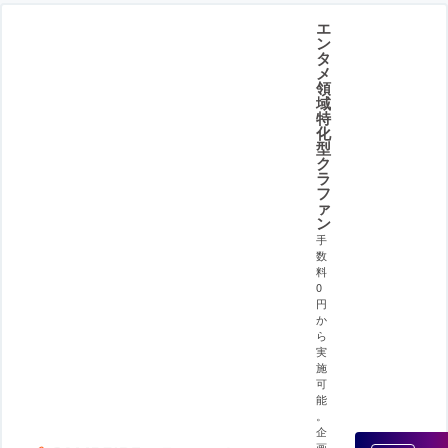
エ
ン
タ
メ
領
域
特
化
型
ク
ラ
フ
ァ
ン
手
数
料
0
円
か
ら
実
施
可
能
。
企
画