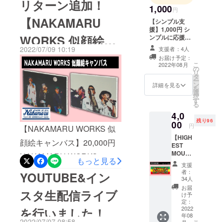
リターン追加！
1,000
円
ターンとして追加しまし
きます！開催場所、開催日
【NAKAMARU
【シンプル支
た。それぞれ限定1名様とな
程、内容を必ず備考欄にご
援】1,000円 シ
WORKS 似顔絵
ンプルに応援し
ります。ぜひチェックして
記入ください。また、
て頂ける方はこ
2022/07/09 10:19
支援者：4人
ください！【JUMBO
KYARAと同行スタッフの合
ちらをお願い致
キャンバス】
お届け予定：
します。 スタッ
こ
2022年08月
MAATCH ライブ衣装 (サイ
計2名分の大阪からの往復交
の
フより感謝の
リ
タ
メッセージをお
ン付き)】50,000円JUMBO
通費、宿泊が必要な場合は
ー
ン
送りします。
詳細を見る
を
選
MAATCHが昨年2021年の
宿泊費は別途必要となりま
択
す
る
「ハイエストマウンテン」
す。内容を確認させていた
4,0
のステージで着用した赤い
だき、こちらからご連絡さ
残り96
00
円
【NAKAMARU WORKS 似
鬼のデザインが印象的な
せていただきます。※限定3
【HIGH
顔絵キャンバス】20,000円
EST
シャツ(パンツは含まれませ
名※2022年10月以降でスケ
MOUNT
NAKAMARU WORKSの
もっと見る
AIN
ん)を限定1名の方にリター
ジュールをご検討くださ
支援
BOXER KIDによるオリジナ
2022
者：
YOUTUBE&イン
ンとしてお届けします。ま
い。スケジュールの都合に
フェイ
34人
ル似顔絵キャンバスをリ
スタオ
お届
た、衣装もしくは色紙に直
より、ご希望の日程にお伺
スタ生配信ライブ
ル】
け予
ターンとして追加させてい
4,000円
定：
筆のサインを付けさせてい
いできない場合がございま
"ハイエ
2022
を行いました！
ただきました。題材となる
年08
ストマ
ただきます。また、限定ス
すので、日程変更等をメー
2022/07/07 08:58