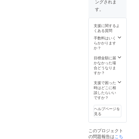
ングされま
ただき
フィ
サイ
更等を
ます。
シャル
ン、も
メール
す。
また、
カメラ
しくは
でご相
限定ス
マンが
色紙に
談させ
テッ
撮影し
サイン
ていた
支援に関するよ
カーと
ます。
かをお
だきま
くある質問
KYARA
また、
選びく
す。
(MIGHT
出演者
ださ
手数料はいく
Y JAM
全員の
い。 ※
らかかります
ROCK)
サイン
お届け
か？
による
入りの
予定 :
ハイエ
ハイエ
2022年
目標金額に届
ストマ
ストマ
8月 品
かなかった場
ウンテ
ウンテ
名 :
合どうなりま
ン出演
ン2022
シャツ
すか？
者の楽
ポス
サイ
曲を使
ターを
ズ ：L
支援で困った
用した
リター
サイズ
時はどこに相
オリジ
ンとさ
素材 :
談したらいい
ナルMIX
せてい
100%
ですか？
音源
ただき
ポリ
データ
ます。
ヘルプページを
をメー
同伴者
見る
ルでお
含めて
届けさ
当日の
せてい
入場券
このプロジェクト
ただき
は必要
の問題報告は
こち
ます。
となり