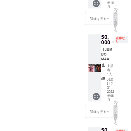
年10
ます。
となり
Y JAM
す。 ※
84cm、
こ
月
また、
ます。
ROCK
お届け
の
バスタ
リ
限定ス
ご支援
の
予定 :
タ
オル
ー
テッ
者様の
KYARA
2022年
ン
58cm×
詳細を見る
を
カーと
お名前
が、あ
10月
選
118cm
択
KYARA
やお店
なたの
す
、Tシャ
る
(MIGHT
やブラ
イベン
ツ(S / M
50,
Y JAM
ンドの
ト、ダ
/ L / XL /
在庫な
ROCK)
名前な
ンス、
000
し
XXL) ・
円
による
どを入
パー
素材 :
【JUM
ハイエ
れて、
ティー
綿100%
BO
ストマ
この世
に出張
・カ
MAATC
ウンテ
にひと
サウン
ラー :
H ライ
ン出演
つしか
ドプレ
フェイ
支援
ブ衣装
者の楽
ないダ
イでDJ
スタオ
者：
(サイン
曲を使
ブを製
として
1人
ル(ラス
付き)】
用した
作させ
参加
タ)＋バ
お届
50,000
オリジ
て頂き
し、盛
け予
スタオ
円
ナルMIX
ます。
り上げ
定：
ル(ラス
JUMBO
2022
音源
完成し
に行き
タ)＋ロ
年08
MAATC
データ
た曲を
ます！
ゴTシャ
こ
月
Hが昨年
をメー
音源
開催場
の
ツ(白or
リ
2021年
ルでお
データ
所、開
タ
黒) ＊デ
ー
の「ハ
届けさ
で送ら
催日
ン
詳細を見る
ザイン
を
イエス
せてい
せて頂
程、内
選
は変更
択
トマウ
ただき
きま
容を必
す
になる
る
ンテ
ます。
す。 ※
ず備考
場合が
50,
ン」の
※衣装に
制作曲
欄にご
ござい