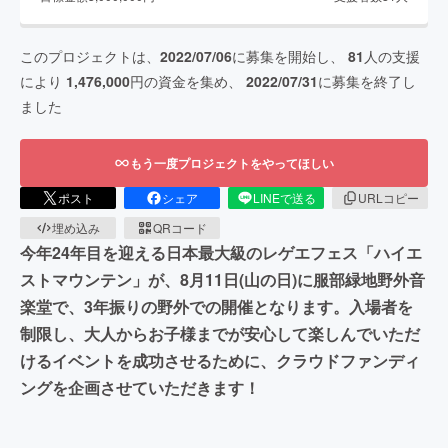
このプロジェクトは、
2022/07/06
に募集を開始し、
81
人の支援
により
1,476,000
円の資金を集め、
2022/07/31
に募集を終了し
ました
もう一度プロジェクトをやってほしい
ポスト
シェア
LINEで送る
URLコピー
埋め込み
QRコード
今年24年目を迎える日本最大級のレゲエフェス「ハイエ
ストマウンテン」が、8月11日(山の日)に服部緑地野外音
楽堂で、3年振りの野外での開催となります。入場者を
制限し、大人からお子様までが安心して楽しんでいただ
けるイベントを成功させるために、クラウドファンディ
ングを企画させていただきます！