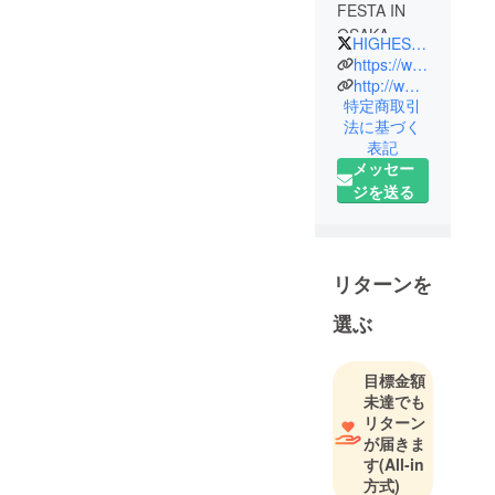
FESTA IN
OSAKA
HIGHEST_JP
MIGHTY
https://www.highestmountain.jp
JAM ROCK
http://www.mightyjamrock.com
特定商取引
が主催する
法に基づく
20年以上の
表記
歴史をもつ
メッセー
西日本最大
ジを送る
級のレゲエ
フェス
通称"ハイエ
スト"
リターンを
選ぶ
目標金額
未達でも
リターン
が届きま
す
(All-in
方式)