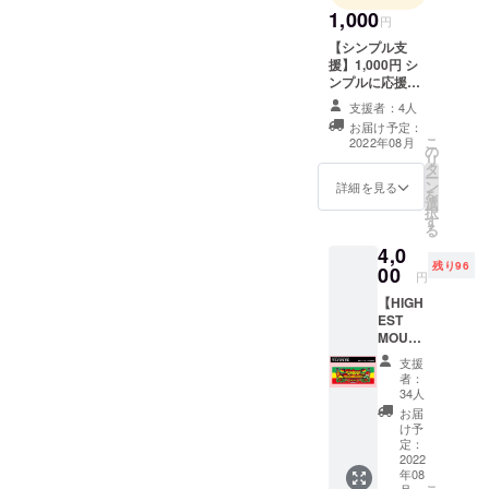
1,000
円
【シンプル支
援】1,000円 シ
ンプルに応援し
て頂ける方はこ
支援者：4人
ちらをお願い致
お届け予定：
します。 スタッ
こ
2022年08月
の
フより感謝の
リ
タ
メッセージをお
ー
ン
送りします。
詳細を見る
を
選
択
す
る
4,0
残り96
00
円
【HIGH
EST
MOUNT
AIN
支援
2022
者：
フェイ
34人
スタオ
お届
ル】
け予
4,000円
定：
"ハイエ
2022
年08
ストマ