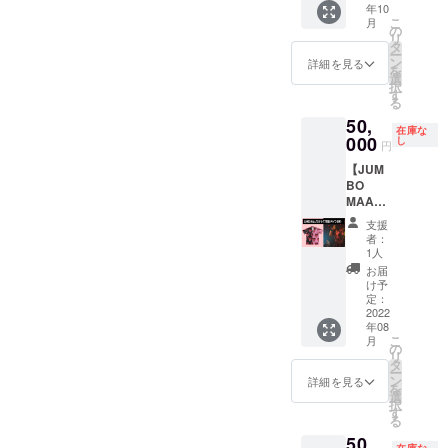
年10
ます。
となり
Y JAM
す。 ※
84cm、
こ
月
また、
ます。
ROCK
お届け
の
バスタ
リ
限定ス
ご支援
の
予定 :
タ
オル
ー
テッ
者様の
KYARA
2022年
ン
58cm×
詳細を見る
を
カーと
お名前
が、あ
10月
選
118cm
択
KYARA
やお店
なたの
す
、Tシャ
る
(MIGHT
やブラ
イベン
ツ(S / M
50,
Y JAM
ンドの
ト、ダ
/ L / XL /
在庫な
ROCK)
名前な
ンス、
000
し
XXL) ・
円
による
どを入
パー
素材 :
【JUM
ハイエ
れて、
ティー
綿100%
BO
ストマ
この世
に出張
・カ
MAATC
ウンテ
にひと
サウン
ラー :
H ライ
ン出演
つしか
ドプレ
フェイ
支援
ブ衣装
者の楽
ないダ
イでDJ
スタオ
者：
(サイン
曲を使
ブを製
として
1人
ル(ラス
付き)】
用した
作させ
参加
タ)＋バ
お届
50,000
オリジ
て頂き
し、盛
け予
スタオ
円
ナルMIX
ます。
り上げ
定：
ル(ラス
JUMBO
2022
音源
完成し
に行き
タ)＋ロ
年08
MAATC
データ
た曲を
ます！
ゴTシャ
こ
月
Hが昨年
をメー
音源
開催場
の
ツ(白or
リ
2021年
ルでお
データ
所、開
タ
黒) ＊デ
ー
の「ハ
届けさ
で送ら
催日
ン
詳細を見る
ザイン
を
イエス
せてい
せて頂
程、内
選
は変更
択
トマウ
ただき
きま
容を必
す
になる
る
ンテ
ます。
す。 ※
ず備考
場合が
50,
ン」の
※衣装に
制作曲
欄にご
ござい