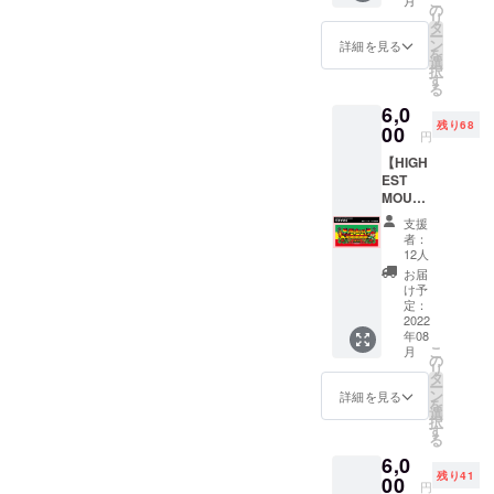
こ
月
ウンテ
の
リ
ン2022
タ
ー
のフェ
ン
詳細を見る
を
イスタ
選
択
オル(限
す
る
定ス
6,0
テッ
残り68
カー
00
円
付)”を
【HIGH
リター
EST
ンとさ
MOUNT
せてい
AIN
ただき
支援
2022 バ
ます。
者：
スタオ
デザイ
12人
ル】
ンはイ
お届
6,000円
ラスト
け予
"ハイエ
レー
定：
ストマ
2022
ターの
年08
ウンテ
ムラサ
こ
月
ン2022
キ氏。
の
リ
のバス
また、
タ
ー
タオル
KYARA
ン
詳細を見る
を
(限定ス
(MIGHT
選
択
テッ
Y JAM
す
る
カー
ROCK)
6,0
付)”を
による
残り41
リター
00
ハイエ
円