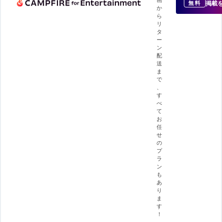
掲載
無料
か
ら
リ
タ
ー
ン
配
送
ま
で
、
す
べ
て
お
任
せ
の
プ
ラ
ン
も
あ
り
ま
す
！