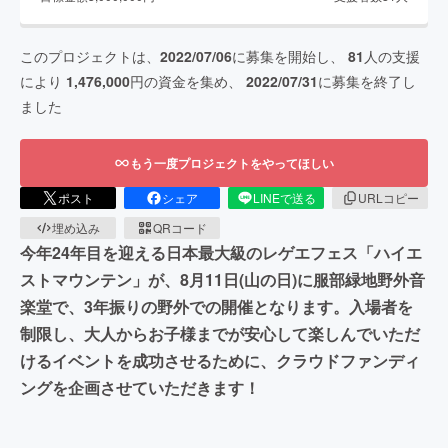
このプロジェクトは、
2022/07/06
に募集を開始し、
81
人の支援
により
1,476,000
円の資金を集め、
2022/07/31
に募集を終了し
ました
もう一度プロジェクトをやってほしい
ポスト
シェア
LINEで送る
URLコピー
埋め込み
QRコード
今年24年目を迎える日本最大級のレゲエフェス「ハイエ
ストマウンテン」が、8月11日(山の日)に服部緑地野外音
楽堂で、3年振りの野外での開催となります。入場者を
制限し、大人からお子様までが安心して楽しんでいただ
けるイベントを成功させるために、クラウドファンディ
ングを企画させていただきます！