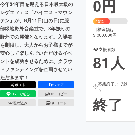
0
円
今年24年目を迎える日本最大級の
まちづくり・地域活性化
レゲエフェス「ハイエストマウン
テン」が、8月11日(山の日)に服
49%
部緑地野外音楽堂で、3年振りの
目標金額は
CAMPFIRE for Social Good
CAMPFIRE Creation
3,000,000円
野外での開催となります。入場者
CAMPFIREふるさと納税
machi-ya
コミュニティ
を制限し、大人からお子様までが
支援者数
安心して楽しんでいただけるイベ
81
人
ントを成功させるために、クラウ
ドファンディングを企画させてい
ただきます！
募集終了まで残
ポスト
シェア
り
LINEで送る
URLコピー
終了
埋め込み
QRコード