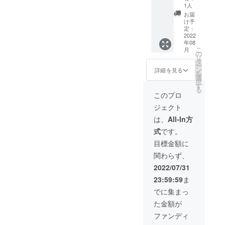
ティッ
ジで記
ます。
せてい
1人
クのア
念写真
また、
ただき
お届
レンジ
＋出演
限定ス
ます。
け予
で
者全員
テッ
定：
※限定3
YouTub
のサイ
2022
カーと
名
年08
eでライ
ン入り
KYARA
※2022
こ
月
ブセッ
ポス
(MIGHT
の
年10月
リ
ション
ター】
Y JAM
タ
以降で
ー
をした
200,000
ROCK)
ン
スケ
詳細を見る
を
際に着
円 限定
による
選
ジュー
択
用した
で1名の
ハイエ
す
ルをご
る
シャツ
方(同伴
ストマ
検討く
このプロ
を限定1
4名ま
ウンテ
ださ
ジェクト
名の方
で)に、
ン出演
い。ス
にリ
8月11日
者の楽
ケ
は、
All-In方
ターン
の公演
曲を使
ジュー
式
です。
として
当日
用した
ルの都
お届け
に”ス
オリジ
合によ
目標金額に
しま
テージ
ナルMIX
り、ご
関わらず、
す。ま
上で公
音源
希望の
た、衣
演中に
データ
日程に
2022/07/31
装もし
記念撮
をメー
お伺い
23:59:59
ま
くは色
影”をさ
ルでお
できな
紙に直
せてい
届けさ
い場合
でに集まっ
筆のサ
ただき
せてい
がござ
た金額が
インを
ます。
ただき
います
付けさ
こちら
ます。
ので、
ファンディ
せてい
のオ
※衣装に
日程変