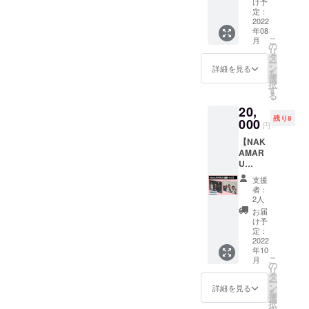
す。デ
をメー
け予
ラスタ
スタオ
ザイン
定：
ルでお
＊デザ
ル＋ロ
2022
はイラ
届けさ
インは
年08
ゴTシャ
スト
せてい
変更に
こ
月
ツ セッ
レー
の
ただき
なる場
リ
ト】
ターの
タ
ます。
合がご
ー
15,000
ムラサ
ン
・品名 :
詳細を見る
ざいま
を
円 "ハイ
キ氏。
選
バスタ
す。お
択
エスト
また、
す
オル ・
届けは8
る
マウン
KYARA
数量 : 1
月中旬
20,
テン
(MIGHT
・サイ
以降と
残り8
2022の
000
Y JAM
ズ :
なりま
円
フェイ
ROCK)
58cm×
す。
【NAK
スタオ
による
118cm
AMAR
ル＋バ
ハイエ
・素材 :
U
スタオ
ストマ
綿100%
WORK
ル＋ロ
ウンテ
・カ
支援
S 似顔
ゴTシャ
ン出演
ラー :
者：
絵キャ
ツ(ホワ
者の楽
2人
ラスタ
ンバ
イト or
曲を使
＊デザ
お届
ス】
ブラッ
用した
け予
インは
20,000
ク)(限定
定：
オリジ
変更に
円
2022
ステッ
ナルMIX
なる場
年10
NAKA
カー
音源
合がご
こ
月
MARU
付)”を
の
データ
ざいま
リ
WORK
セット
タ
をメー
す。お
ー
Sの
でリ
ン
ルでお
詳細を見る
届けは8
を
BOXER
ターン
選
届けさ
月中旬
択
KIDによ
とさせ