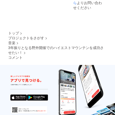
※衣装に
ます。
ら
よりお問い合わ
サイ
せください
ン、も
しくは
色紙に
サイン
かをお
選びく
トップ
>
ださ
プロジェクトをさがす
>
い。 ※
音楽
>
お届け
予定 :
3年振りとなる野外開催でのハイエストマウンテンを成功さ
2022年
せたい！
>
8月
コメント
■YouTu
beアド
レス (縁
/
TAKAFI
N / the
session
)
https://
youtu.b
e/m5u7
nOoy4F
I 品名 :
シャツ