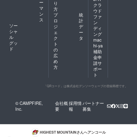
ー
り
クラ
マ
方
ウド
ン
プ
統
ファ
ス
ロ
計
ン
ソー
ジ
デ
ディ
シャ
ェ
ー
ング
ル
ク
タ
mac
グッ
ト
hi-ya
ド
の
補助
広
金申
め
請サ
方
ポー
ト
「QRコード」は株式会社デンソーウェーブの登録商標です。
© CAMPFIRE,
会社概
採用情
パートナー
Inc.
要
報
募集
HIGHEST MOUNTAIN
さんへアンコール