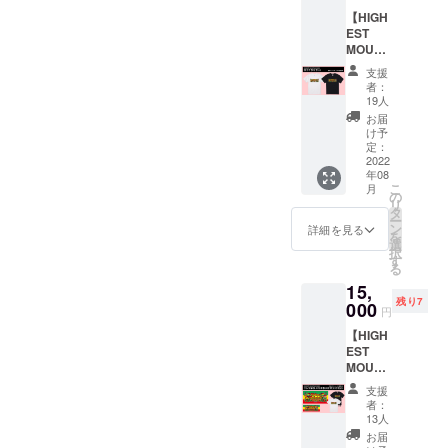
ンとさ
ストマ
【HIGH
せてい
ウンテ
EST
ただき
ン出演
MOUNT
ます。
者の楽
AIN
デザイ
曲を使
支援
2022 ロ
ンはイ
用した
者：
ゴTシャ
ラスト
オリジ
19人
ツ】
レー
ナルMIX
お届
6,000円
ターの
音源
け予
"ハイエ
ムラサ
定：
データ
ストマ
2022
キ氏。
をメー
年08
ウンテ
また、
ルでお
こ
月
ン2022
KYARA
の
届けさ
リ
のロゴT
(MIGHT
タ
せてい
ー
シャツ
Y JAM
ン
ただき
詳細を見る
を
(ホワイ
ROCK)
選
ます。
択
ト or ブ
による
す
・品名 :
る
ラック)
ハイエ
フェイ
15,
(限定ス
ストマ
スタオ
残り7
テッ
000
ウンテ
ル ・数
円
カー
ン出演
量 : 1 ・
【HIGH
付)”を
者の楽
サイズ :
EST
セット
曲を使
34cm×
MOUNT
でリ
用した
84cm
AIN
ターン
オリジ
・素材 :
支援
2022
とさせ
ナルMIX
綿100%
者：
フェイ
ていた
音源
13人
・カ
スタオ
だきま
データ
ラー :
お届
ル＋バ