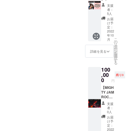
ニホー
源】
Y JAM
ルでお
支援
ムをハ
100,000
ROCK)
届けさ
者：
ンドメ
円
による
せてい
5人
イドで
MIGHT
ハイエ
ただき
お届
アレン
Y JAM
ストマ
ます。
け予
ジした1
ROCK(
ウンテ
定：
・品名 :
点物の
JUMBO
2022
ン出演
フェイ
年10
シャツ
MAATC
者の楽
スタオ
こ
月
(パンツ
H,TAKA
曲を使
の
ル＋バ
リ
は含ま
FIN,BO
用した
タ
スタオ
ー
れませ
XER
オリジ
ン
ル＋ロ
詳細を見る
を
ん)を限
KID)の3
ナルMIX
選
ゴTシャ
択
定1名の
人コン
音源
す
ツ セッ
る
方にリ
ビ、も
データ
ト ・数
100
ターン
しく
をメー
量 :
として
は、ソ
,00
ルでお
フェイ
残り3
お届け
ロ曲に
届けさ
0
スタオ
円
しま
よる”オ
せてい
ル1枚＋
す。ま
リジナ
【MIGH
ただき
バスタ
た、衣
ルダ
TY JAM
ます。
オル1枚
装もし
ブ”を1
ROCK
キャン
＋ロゴT
くは色
曲制作
出張サ
パスサ
シャツ1
支援
紙に直
いたし
ウンド
イズ :
枚 ・サ
者：
筆のサ
ます。3
プレ
244mm
イズ :
0人
インを
人コン
イ】
×333m
フェイ
お届
付けさ
ビ曲と
100,000
m 限定
スタオ
け予
せてい
ソロ曲
円
10名と
定：
ル
ただき
は同額
MIGHT
2022
なりま
34cm×