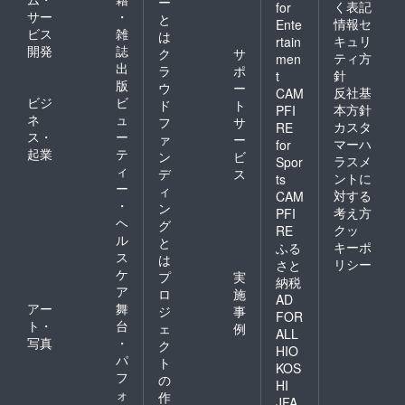
ー
く表記
for
サー
・
と
情報セ
Ente
ビス
雑
は
キュリ
rtain
開発
誌
ク
サ
ティ方
men
出
ラ
ポ
針
t
版
ウ
ー
反社基
CAM
ビジ
ビ
ド
ト
本方針
PFI
ネ
ュ
フ
サ
カスタ
RE
ス・
ー
ァ
ー
マーハ
for
起業
テ
ン
ビ
ラスメ
Spor
ィ
デ
ス
ントに
ts
ー
ィ
対する
CAM
・
ン
考え方
PFI
ヘ
グ
クッ
RE
ル
と
キーポ
ふる
ス
は
リシー
さと
ケ
プ
実
納税
ア
ロ
施
AD
アー
舞
ジ
事
FOR
ト・
台
ェ
例
ALL
写真
・
ク
HIO
パ
ト
KOS
フ
の
HI
ォ
作
JFA