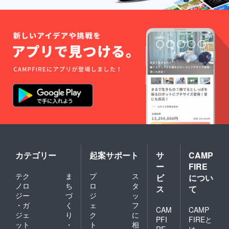
サイ
ズ ：
XLサイ
ズ 素材
: 100%
綿
カテゴリー
起案サポート
サ
CAMP
ー
FIRE
テク
ま
プ
ス
ビ
につい
ノロ
ち
ロ
タ
ス
て
ジー
づ
ジ
ッ
・ガ
く
ェ
フ
CAM
CAMP
ジェ
り
ク
に
PFI
FIREと
ット
・
ト
相
RE
は