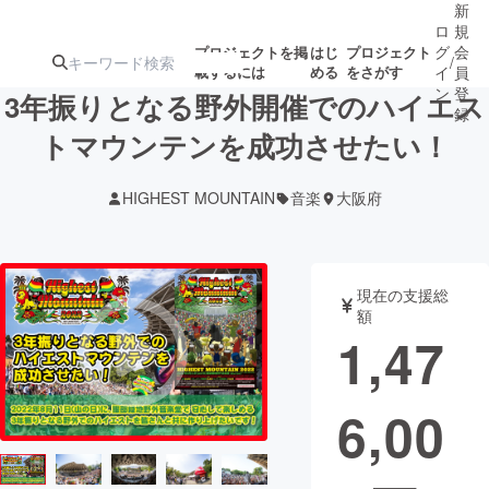
新
ロ
規
グ
会
プロジェクトを掲
はじ
プロジェクト
/
載するには
める
をさがす
イ
員
ン
登
3年振りとなる野外開催でのハイエス
録
トマウンテンを成功させたい！
人気のプロ
注目のリ
注目の新着プロ
募集終了が近いプ
もうすぐ公開
HIGHEST MOUNTAIN
音楽
大阪府
ジェクト
ターン
ジェクト
ロジェクト
されます
アート・写真
音楽
現在の支援総
額
1,47
テクノロジー・ガジェット
ゲーム・サ
6,00
映像・映画
書籍・雑誌
ビジネス・起業
チャレンジ