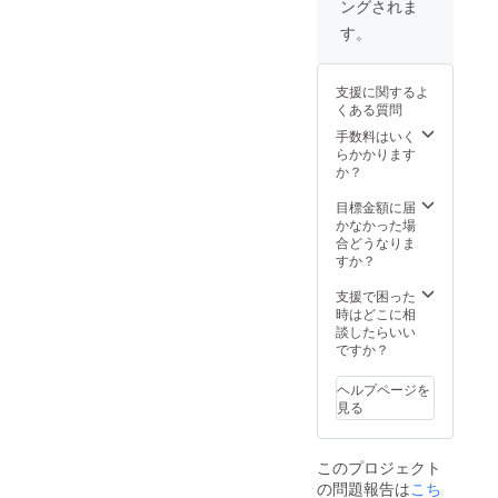
ングされま
ただき
フィ
サイ
更等を
ます。
シャル
ン、も
メール
す。
また、
カメラ
しくは
でご相
限定ス
マンが
色紙に
談させ
テッ
撮影し
サイン
ていた
支援に関するよ
カーと
ます。
かをお
だきま
くある質問
KYARA
また、
選びく
す。
(MIGHT
出演者
ださ
手数料はいく
Y JAM
全員の
い。 ※
らかかります
ROCK)
サイン
お届け
か？
による
入りの
予定 :
ハイエ
ハイエ
2022年
目標金額に届
ストマ
ストマ
8月 品
かなかった場
ウンテ
ウンテ
名 :
合どうなりま
ン出演
ン2022
シャツ
すか？
者の楽
ポス
サイ
曲を使
ターを
ズ ：L
支援で困った
用した
リター
サイズ
時はどこに相
オリジ
ンとさ
素材 :
談したらいい
ナルMIX
せてい
100%
ですか？
音源
ただき
ポリ
データ
ます。
ヘルプページを
をメー
同伴者
見る
ルでお
含めて
届けさ
当日の
せてい
入場券
このプロジェクト
ただき
は必要
の問題報告は
こち
ます。
となり