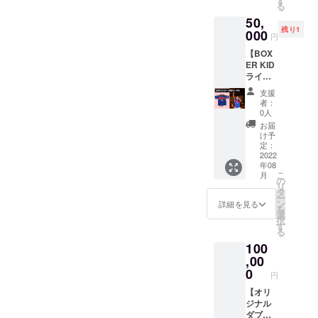
す
せてい
以降と
る
るオリ
ていた
ただき
なりま
50,
ジナル
だきま
ます。
す。
残り1
似顔絵
000
す。デ
・品名 :
円
キャン
ザイン
Tシャツ
【BOX
バスを
はイラ
・数量 :
ER KID
リター
スト
1 ・サ
ライブ
ンとし
レー
イズ :S /
衣装 (サ
て送ら
ターの
M / L /
支援
イン付
せてい
ムラサ
XL /
者：
き)】
ただき
キ氏。
0人
XXL ・
50,000
ます。
また、
素材 :
お届
円
題材と
KYARA
け予
綿100%
BOXER
なる画
定：
(MIGHT
・カ
KIDが
2022
像(写真)
Y JAM
ラー :
年08
2017年
データ
ROCK)
白 or 黒
こ
月
の「ハ
をお送
の
による
＊デザ
リ
イエス
りいた
タ
ハイエ
インは
ー
トマウ
だいて
ン
ストマ
詳細を見る
変更に
を
ンテ
製作さ
選
ウンテ
なる場
択
ン」の
せてい
す
ン出演
合がご
る
ステー
ただき
者の楽
ざいま
100
ジで着
ます。
曲を使
す。お
用した
,00
また、
用した
届けは8
BOXER
限定ス
0
オリジ
月中旬
円
JUNTA
テッ
ナルMIX
以降と
ROによ
【オリ
カーと
音源
なりま
るサッ
ジナル
KYARA
データ
す。
カーユ
ダブ音
(MIGHT
をメー