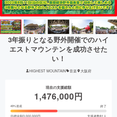
3年振りとなる野外開催でのハイ
エストマウンテンを成功させた
い！
HIGHEST MOUNTAIN
音楽
大阪府
現在の支援総額
1,476,000
円
終了
49
%達成
目標金額
3,000,000
円
支援者数
81
人