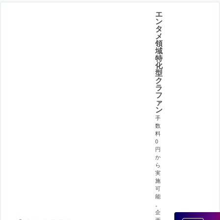
エ
ン
タ
メ
領
域
特
化
型
ク
ラ
フ
ァ
ン
手
数
料
0
円
か
ら
実
施
可
能
。
企
画