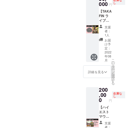
在庫な
ステー
000
サイ
や内容
記入く
し
ます。
円
ジで着
ン、も
につい
ださ
お届け
【TAKA
用した
しくは
ては
い。ま
は8月中
FIN ラ
赤い鬼
色紙に
メール
た、
旬以降
イブ衣
のデザ
サイン
にて要
KYARA
となり
装 (サイ
インが
かをお
相談。
と同行
ます。
支援
ン付
印象的
選びく
※内容や
スタッ
者：
き)】
なシャ
ださ
使用曲
フの合
1人
50,000
ツ(パン
い。 ※
によっ
計2名分
お届
円
ツは含
お届け
ては製
の大阪
け予
TAKAFI
まれま
定：
予定 :
作でき
からの
Nの
2022
せん)を
2022年
ない場
往復交
年08
2017年
限定1名
8月 品
合がご
通費、
こ
月
に
の方に
の
名 :
ざいま
宿泊が
リ
SOUTH
リター
タ
シャツ
す。 ※
必要な
ー
YAAD
ンとし
ン
サイ
制作さ
場合は
詳細を見る
を
MUZIK
てお届
選
ズ ：L
れたオ
宿泊費
択
より配
けしま
す
サイズ
リジナ
は別途
る
信され
す。ま
素材 :
ルダブ
必要と
200
た楽曲
た、衣
100%
の権利
なりま
である
,00
装もし
在庫な
ポリ
は支援
す。内
し
「緑」
くは色
0
者様の
容を確
円
をギタ
紙に直
帰属と
認させ
リスト
【ハイ
筆のサ
なりま
ていた
のRYO-
エスト
インを
す。
だき、
FUによ
マウン
付けさ
こちら
るア
テンの
せてい
からご
支援
コース
ステー
ただき
連絡さ
者：