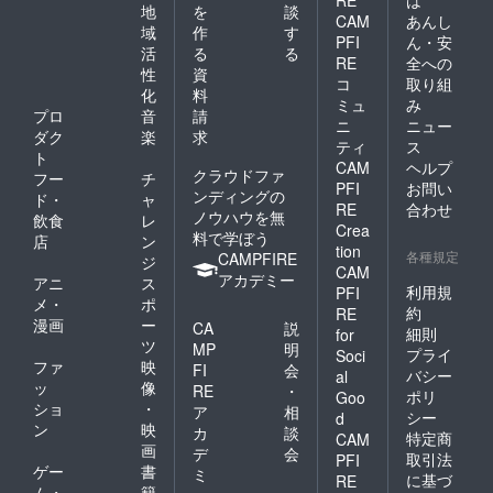
地
を
談
CAM
あんし
域
作
す
PFI
ん・安
活
る
る
RE
全への
性
資
コ
取り組
化
料
ミュ
み
プロ
音
請
ニ
ニュー
ダク
楽
求
ティ
ス
ト
CAM
ヘルプ
クラウドファ
フー
チ
PFI
お問い
ンディングの
ド・
ャ
RE
合わせ
ノウハウを無
飲食
レ
Crea
料で学ぼう
店
ン
tion
各種規定
CAMPFIRE
ジ
CAM
アカデミー
アニ
ス
利用規
PFI
メ・
ポ
約
RE
漫画
ー
CA
説
細則
for
ツ
MP
明
プライ
Soci
ファ
映
FI
会
バシー
al
ッ
像
RE
・
ポリ
Goo
ショ
・
ア
相
シー
d
ン
映
カ
談
特定商
CAM
画
デ
会
取引法
PFI
ゲー
書
ミ
に基づ
RE
ム・
籍