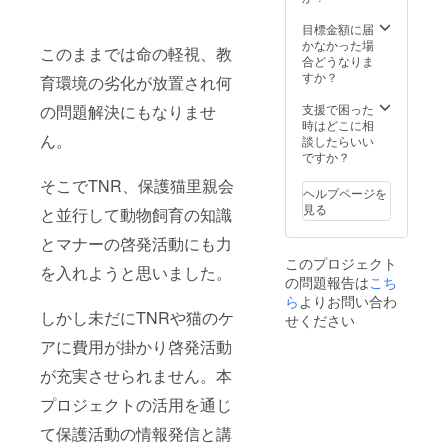
る南国
catsイ
目標金額に届
ラスト
かなかった場
このままでは命の軽視、教
の原画
合どうなりま
デー
すか？
育環境の劣化が放置され何
ター３
点メー
支援で困った
の問題解決にもなりませ
ルにて
時はどこに相
お送り
ん。
談したらいい
しま
ですか？
す。 イ
そこでTNR、保護猫里親会
ラスト
ヘルプページを
はボラ
見る
と並行して動物飼育の知識
ンティ
ア、資
とマナーの啓発活動にも力
金造成
このプロジェクト
の場合
を入れようと思いました。
の問題報告は
こち
商用可
能で
ら
よりお問い合わ
す。
しかし未だにTNRや猫のケ
せください
アに費用が掛かり啓発活動
が充実させられません。本
プロジェクトの活用を通じ
て保護活動の情報発信と講