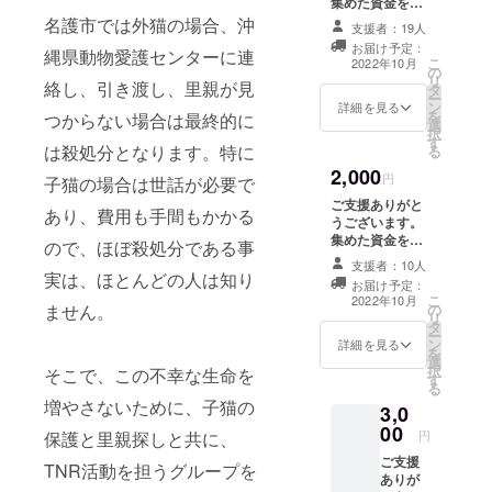
集めた資金を適
始まりまし
切に使用したご
名護市では外猫の場合、沖
支援者：19人
た。餌をや
報告と、お礼の
お届け予定：
り糞尿を始
縄県動物愛護センターに連
メールをさせて
こ
2022年10月
の
頂きます。
末するだけ
リ
絡し、引き渡し、里親が見
タ
ー
では猫がど
ン
詳細を見る
を
つからない場合は最終的に
選
んどん増え
択
す
るばかり。
は殺処分となります。特に
る
2,000
円
子猫の場合は世話が必要で
名護市では
ご支援ありがと
あり、費用も手間もかかる
うございます。
野良猫の保
集めた資金を適
ので、ほぼ殺処分である事
護、ケアを
切に使用したご
支援者：10人
行う窓口が
報告と、お礼の
実は、ほとんどの人は知り
お届け予定：
メールをさせて
ありませ
こ
2022年10月
の
ません。
頂きます。 ま
リ
ん。動物愛
タ
た、にゃごねっ
ー
護センター
ン
と保護猫のかわ
詳細を見る
を
選
いい画像1点添付
に連絡する
択
そこで、この不幸な生命を
す
致します。
る
のみです。
増やさないために、子猫の
3,0
00
円
保護と里親探しと共に、
そこで
ご支援
TNR（猫を
TNR活動を担うグループを
ありが
捕獲、去勢