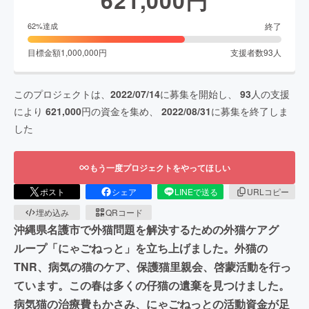
終了
62
%達成
目標金額
1,000,000
円
支援者数
93
人
このプロジェクトは、
2022/07/14
に募集を開始し、
93
人の支援
により
621,000
円の資金を集め、
2022/08/31
に募集を終了しま
した
もう一度プロジェクトをやってほしい
ポスト
シェア
LINEで送る
URLコピー
埋め込み
QRコード
沖縄県名護市で外猫問題を解決するための外猫ケアグ
ループ「にゃごねっと」を立ち上げました。外猫の
TNR、病気の猫のケア、保護猫里親会、啓蒙活動を行っ
ています。この春は多くの仔猫の遺棄を見つけました。
病気猫の治療費もかさみ、にゃごねっとの活動資金が足