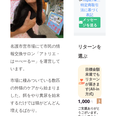
動を行って
特定商取引
います
法に基づく
表記
「にゃご
メッセー
ねっと」と
ジを送る
申します。
名護市営市
場にて市民
名護市営市場にて市民の情
リターンを
の情報交換
報交換サロン「アトリエ・
サロン「ア
選ぶ
トリエ・
はーべーるー」を運営して
はーべー
います。
目標金額
るー」を運
未達でも
営していま
リターン
市場に棲みついている数匹
す。
が届きま
の外猫のケアから始まりま
す
(All-in
方式)
市場に住み
した。餌をやり糞尿を始末
着いている
1,000
円
するだけでは猫がどんどん
外猫に餌を
ご支援ありがと
増えるばかり。
やる事から
うございます。