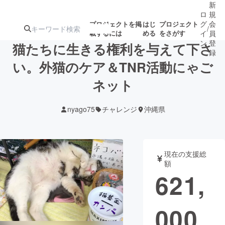
新
ロ
規
グ
会
プロジェクトを掲
はじ
プロジェクト
/
載するには
める
をさがす
イ
員
ン
登
猫たちに生きる権利を与えて下さ
録
い。外猫のケア＆TNR活動にゃご
ネット
人気のプロ
注目のリ
注目の新着プロ
募集終了が近いプ
もうすぐ公開
ジェクト
ターン
ジェクト
ロジェクト
されます
nyago75
チャレンジ
沖縄県
アート・写真
音楽
現在の支援総
テクノロジー・ガジェット
ゲーム・サ
額
621,
映像・映画
書籍・雑誌
000
ビジネス・起業
チャレンジ