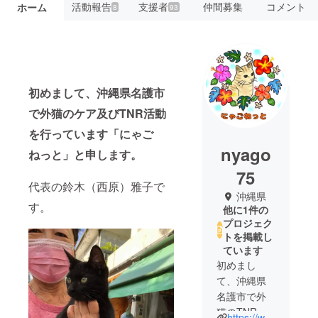
活動報告
支援者
仲間募集
コメント
ホーム
8
93
初めまして、沖縄県名護市
で外猫のケア及びTNR活動
を行っています「にゃご
nyago
ねっと」と申します。
75
代表の鈴木（西原）雅子で
沖縄県
す。
他に1件の
プロジェク
トを掲載し
ています
初めまし
て、沖縄県
名護市で外
猫のTNR活
https://www.facebook.com/groups/305639667631553/?ref=share