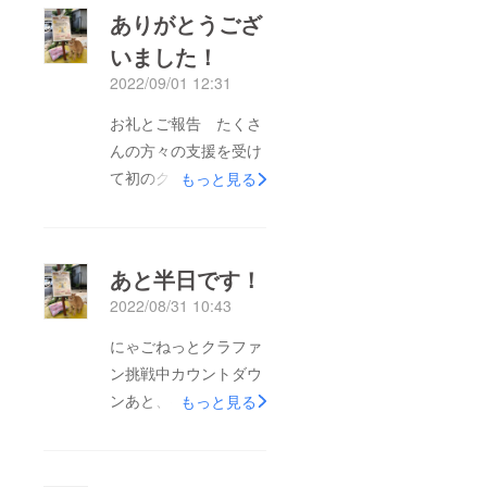
ありがとうござ
いました！
2022/09/01 12:31
お礼とご報告 たくさ
んの方々の支援を受け
て初のクラウドファン
もっと見る
ディング無事完了しま
した。全てが手探りの
この短期間のチャレン
あと半日です！
ジに目標額の60%まで
2022/08/31 10:43
頑張りました。それだ
けでなく、30日の夕方
にゃごねっとクラファ
まで募金を届けてくれ
ン挑戦中カウントダウ
る方々の額を加えると
ンあと、半日！アナロ
もっと見る
70%に迫り、大健闘！
グ人間たちが渾身で
アナログ人間たちが集
チャレンジしたクラウ
まったにゃごねっとメ
ドファンディング残り