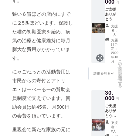
す。
000
金造成
円
レー
の場合
ご支援
ター
商用可
狭い６畳ほどの店内にすで
ありが
Yumyさ
能で
とうご
んによ
す。
に２5匹ほどいます。保護し
ざいま
る南国
支援
す。 集
catsイ
者：
た猫の初期医療を始め、病
めた資
ラスト
1人
金を適
の原画
気の治療と健康維持に毎月
お届
切に使
デー
け予
用した
膨大な費用がかかっていま
ター３
定：
ご報告
2022
点メー
年10
す。
とお礼
ルにて
こ
月
状を送
お送り
の
リ
付しま
しま
タ
ー
にゃごねっとの活動費用は
す。 写
す。 イ
ン
詳細を見る
を
真家滝
ラスト
選
市民からの寄付とアトリ
択
畠豊美
はボラ
す
る
さんの
ンティ
エ・はーべーるーの賛助会
30,
ポスト
ア、資
カード
000
金造成
員制度で支えています。賛
円
５枚を
の場合
ご支援
助会員は約45名、月500円
郵送致
商用可
ありが
しま
能で
の会費を頂いています。
とうご
す。 ポ
す。
ざいま
スト
支援
す。 集
カード
者：
里親会で新たな家族の元に
めた資
はラン
2人
金を適
ダムで