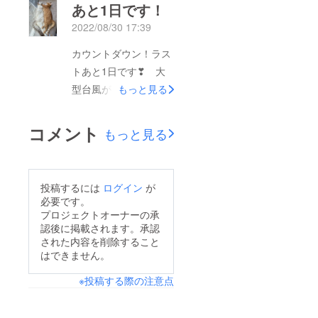
あと1日です！
ンバーにとっては
数時間となりました。
2022/08/30 17:39
120%の達成感です。
かなりハードルが高
何よりも市民に沖縄の
く、目標額までは達す
カウントダウン！ラス
外猫の現状を少しでも
ることは叶いませんで
トあと1日です❣ 大
知って頂き、自身の問
したが、たくさんの
型台風が沖縄を直撃の
もっと見る
題として、共に解決の
方々の応援が予想を超
恐れありはーべーるー
道を見つける糸口に
えて広がっています。
は台風対策の１日で
コメント
もっと見る
なったことは大きな成
特にうれしいのは、近
す。毎日のように悲し
果です。沖縄県セン
くは市場の周辺のみど
い知らせの保護活動で
ター 地域猫以外のノ
り街や飲食店のママさ
すが、遠くから近くか
投稿するには
ログイン
が
ラ猫の無料不妊手術 4
んたちから、遠方から
ら、里親さんにつない
必要です。
年ぶり再開へ玉城デ
はチラシを片手にわざ
だ愛し子たちのうれし
プロジェクトオーナーの承
ニー知事 犬猫殺処分
わざお店を訪ねて募金
認後に掲載されます。承認
い便りが私たちを支え
された内容を削除すること
ゼロの公約を果たすた
してくれています。極
ています。 たくさん
はできません。
めに行政が全力で取り
めてローカルな活動な
に地道で献身的な保護
組む方針を示す沖縄県
のに、だからこそ自身
※投稿する際の注意点
活動があってもそれが
では動物愛護センター
の問題として力を寄せ
社会的問題として認識
における「野良猫」の
て下さった方々の温か