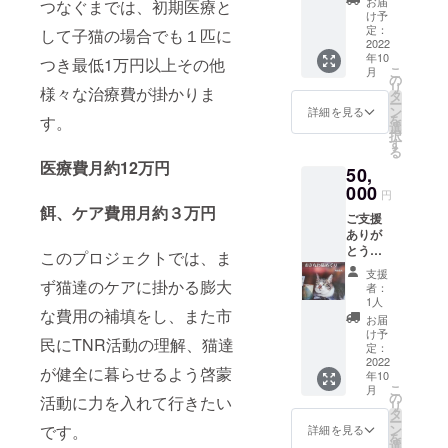
お届
つなぐまでは、初期医療と
切に使
お選び
け予
用した
しま
定：
して子猫の場合でも１匹に
ご報告
2022
す。 賛
年10
とお礼
助会員
つき最低1万円以上その他
こ
月
状を送
でイラ
の
リ
様々な治療費が掛かりま
付しま
スト
タ
ー
す。写
レー
ン
詳細を見る
を
す。
真家滝
ター
選
択
畠豊美
Yumyさ
す
る
さんの
んによ
医療費月約12万円
50,
ポスト
る南国
カード
000
catsイ
円
３枚及
ラスト
餌、ケア費用月約３万円
ご支援
び「お
の原画
ありが
きなわ
デー
とうご
猫めぐ
ター３
このプロジェクトでは、ま
ざいま
り」
点メー
支援
す。 集
フォト
ず猫達のケアに掛かる膨大
ルにて
者：
めた資
ブック
お送り
1人
な費用の補填をし、また市
金を適
を郵送
しま
お届
切に使
致しま
す。 イ
け予
民にTNR活動の理解、猫達
用した
す。 ポ
定：
ラスト
ご報告
2022
スト
はボラ
が健全に暮らせるよう啓蒙
年10
とお礼
カード
ンティ
こ
月
状を送
はラン
の
ア、資
活動に力を入れて行きたい
リ
付しま
ダムで
タ
金造成
ー
す。写
お選び
ン
です。
の場合
詳細を見る
を
真家滝
しま
選
商用可