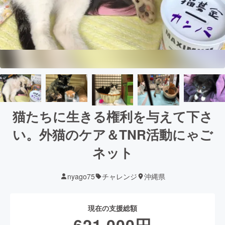
猫たちに生きる権利を与えて下さ
い。外猫のケア＆TNR活動にゃご
ネット
nyago75
チャレンジ
沖縄県
現在の支援総額
621,000
円