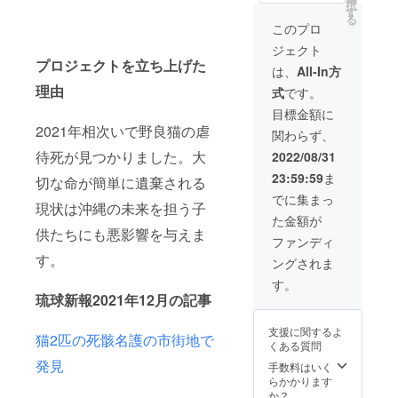
択
畠豊美
す。 賛
す
能で
る
さんの
助会員
す。
このプロ
ポスト
でイラ
ジェクト
カード
スト
プロジェクトを立ち上げた
５枚及
レー
は、
All-In方
び「お
ター
理由
式
です。
きなわ
Yumyさ
猫めぐ
んによ
目標金額に
り」
る南国
2021年相次いで野良猫の虐
関わらず、
フォト
catsイ
ブック
ラスト
待死が見つかりました。大
2022/08/31
を郵送
の原画
23:59:59
ま
致しま
切な命が簡単に遺棄される
デー
す。 ポ
ター３
でに集まっ
現状は沖縄の未来を担う子
スト
点メー
た金額が
カード
ルにて
供たちにも悪影響を与えま
はラン
お送り
ファンディ
ダムで
しま
す。
ングされま
お選び
す。 イ
しま
ラスト
す。
す。 賛
はボラ
琉球新報2021年12月の記事
助会員
ンティ
でイラ
ア、資
支援に関するよ
スト
金造成
猫2匹の死骸名護の市街地で
くある質問
レー
の場合
発見
ター
商用可
手数料はいく
Yumyさ
能で
らかかります
んによ
す。
か？