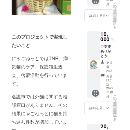
とお礼
にてお
こ
月
のメー
送りし
の
リ
ルをさ
ます。
タ
ー
せて頂
イラス
ン
詳細を見る
を
きま
トはボ
選
択
す。 賛
ラン
す
る
助会員
ティ
10,
でイラ
ア、資
このプロジェクトで実現し
スト
000
金造成
円
レー
の場合
たいこと
ご支援
ター
商用可
ありが
Yumyさ
能で
とうご
んによ
す。
にゃごねっとではTNR、病
ざいま
る南国
支援
す。 集
catsイ
気猫のケア、保護猫里親
者：
めた資
ラスト
23人
金を適
会、啓蒙活動を行っていま
の原画
お届
切に使
デー
け予
す。
用した
ター２
定：
ご報告
2022
点メー
年10
とお礼
ルにて
名護市では外猫に関する相
こ
月
のメー
お送り
の
リ
ルをさ
しま
タ
談窓口がありません。その
ー
せて頂
す。 イ
ン
詳細を見る
を
きま
ラスト
選
結果にゃごねっとに猫を持
択
す。 賛
はボラ
す
る
助会員
ち込む件数が増加していま
ンティ
20,
でイラ
ア、資
スト