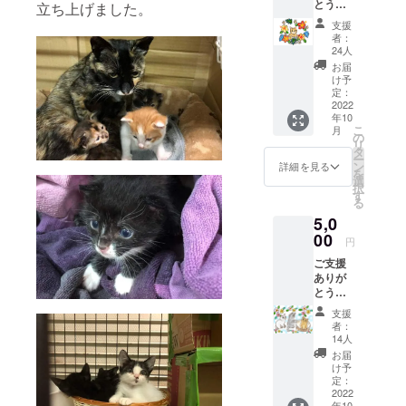
とうご
立ち上げました。
してもとの
ざいま
支援
す。 集
場所に戻
者：
めた資
24人
す）を行う
金を適
お届
切に使
外猫ケアグ
け予
用した
定：
ループ
ご報告
2022
「にゃご
年10
とお礼
こ
月
のメー
ねっと」を
の
リ
ルをさ
タ
有志で立ち
ー
せて頂
ン
詳細を見る
を
上げまし
きま
選
択
す。 賛
す
た。
る
助会員
5,0
でイラ
スト
にゃごねっ
00
円
レー
とでは
ご支援
ター
TNR、病気
ありが
Yumyさ
とうご
んによ
猫のケア、
ざいま
る南国
支援
保護猫里親
す。 集
catsイ
者：
めた資
会、啓蒙活
ラスト
14人
金を適
の原画
お届
動を行って
切に使
デー
け予
います。
用した
ター1点
定：
ご報告
2022
メール
年10