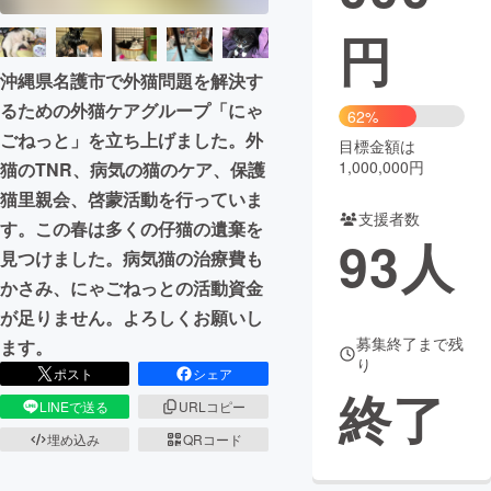
円
まちづくり・地域活性化
沖縄県名護市で外猫問題を解決す
るための外猫ケアグループ「にゃ
CAMPFIRE for Social Good
CAMPFIRE Creation
62%
ごねっと」を立ち上げました。外
CAMPFIREふるさと納税
machi-ya
コミュニティ
目標金額は
1,000,000円
猫のTNR、病気の猫のケア、保護
猫里親会、啓蒙活動を行っていま
支援者数
す。この春は多くの仔猫の遺棄を
93
人
見つけました。病気猫の治療費も
かさみ、にゃごねっとの活動資金
が足りません。よろしくお願いし
募集終了まで残
ます。
り
ポスト
シェア
終了
LINEで送る
URLコピー
埋め込み
QRコード