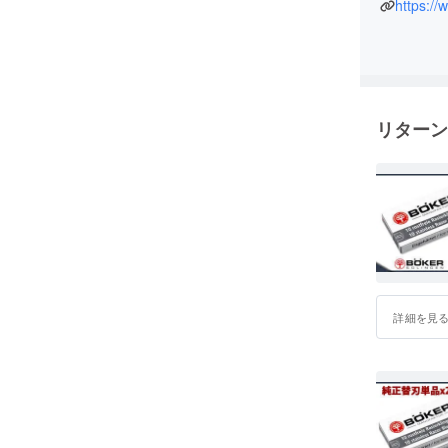
いものを
https://
ば幸いで
リターン
詳細を見