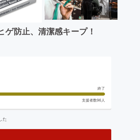
ヒゲ防止、清潔感キープ！
終了
支援者数
96
人
した