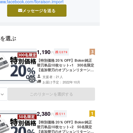
日本に紹介してまいります。ぜひご支援いただけれ
www.facebook.com/floraison.import
す。
メッセージを送る
を選ぶ
1,190
円
残り
279
【特別価格 20％ OFF】Boker純正
替刃単品10枚セット×1 300名限定
【追加替刃のオプションリターンで
す】 特別価格として、一般販売予定
支援者：21人
価格から20%OFFにてご提供いたし
お届け予定：2022年10月
ます(税込、送料込)。 Boker純正替
刃単品10枚セット x 1 のリターンで
す。 一般販売予定価格 1,290円(税
このリターンを選択する
る
込) + 送料(160円) ※ 割引率は送料を
除く製品の販売予定価格に対するも
のです。 ※製造状況により出荷時期
が遅れる場合、早急にご連絡致しま
2,380
円
残り
11
す。 ※デザイン・仕様は変更になる
可能性もございます。ご了承くださ
【特別価格 20％ OFF】Boker純正
い。 ※皆様のご支援により流通コス
替刃単品10枚セット×2 50名限定
トが圧縮できた場合、正規販売価格
【追加替刃のオプションリターンで