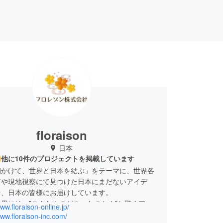
floraison
日本
他に10件のプロジェクトを掲載しています
間かけて、世界と日本を結ぶ」をテーマに、世界各
市や現地視察にて見つけた日本にまだないアイデ
を、日本の皆様にお届けしています。
界には、"こんなものがあったのか！"と驚くアイ
www.floraison-online.jp/
っぱいです。豊富な海外経験をもとに、どんどん良
www.floraison-inc.com/