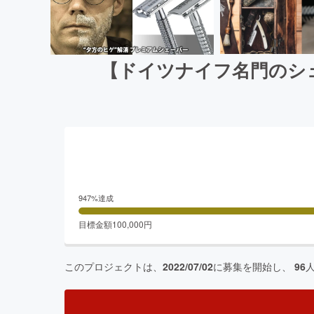
【ドイツナイフ名門のシ
947
%達成
目標金額
100,000
円
このプロジェクトは、
2022/07/02
に募集を開始し、
96