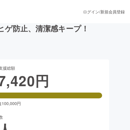
ログイン
/
新規会員登録
ヒゲ防止、清潔感キープ！
うすぐ公開されます
支援総額
プロダクト
7,420
円
ファッション
スポーツ
00,000円
数
ア
ソーシャルグッド
人