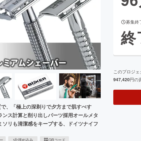
募集終
CAMPFIRE for Social Good
CAMPFIRE Creation
終
CAMPFIREふるさと納税
machi-ya
コミュニティ
このプロジェ
947,420
円の
質で、「極上の深剃りで夕方まで肌すべす
ランス計算と削り出しパーツ採用オールメタ
ミソリも清潔感をキープする、ドイツナイフ
ピー
埋め込み
QRコード