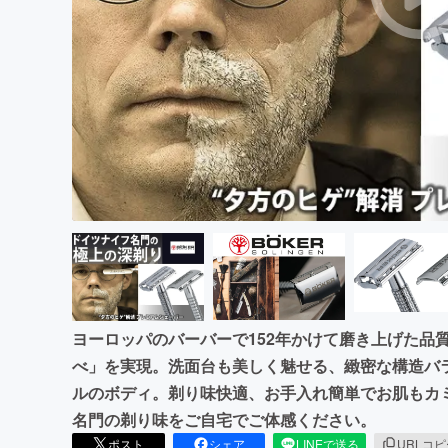
まちづくり・地域活性化
ヨーロッパのバーバーで152年かけて磨き上げた品
べ」を実現。洗面台も美しく魅せる、緻密な構造バ
ルのボディ。剃り味快適、お手入れ簡単でお肌もカ
名門の剃り味をご自宅でご体感ください。
ポスト
シェア
LINEで送る
URLコ