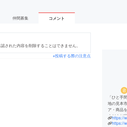
仲間募集
コメント
承認された内容を削除することはできません。
※投稿する際の注意点
「ひと手
地の見本
ア・商品
まだまだ世
https://
デアがい
https://