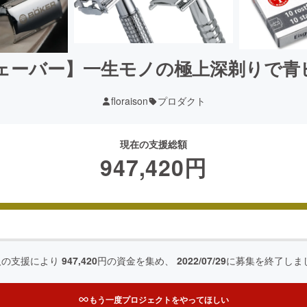
ェーバー】一生モノの極上深剃りで青
floraison
プロダクト
現在の支援総額
947,420
円
人の支援により
947,420
円の資金を集め、
2022/07/29
に募集を終了しま
もう一度プロジェクトをやってほしい