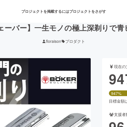
プロジェクトを掲載するには
プロジェクトをさがす
ェーバー】一生モノの極上深剃りで青
floraison
プロダクト
注目のリターン
注目の新着プロジェクト
募集終了が近いプロジェクト
も
現在の
音楽
舞台・パフォーマンス
94
ゲーム・サービス開発
フード・飲食店
947%
書籍・雑誌出版
アニメ・漫画
目標金額は1
支援者
チャレンジ
ビューティー・ヘルスケ
96