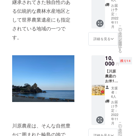
水塩を
能登海
継承されてきた独自性のあ
じゅん
グ米コ
産：
少し使
お届
水塩
農」と
シヒカ
2021年
け予
る伝統的な農林水産地区と
用し
の、よ
いう炭
リ5㎏
定：
産 内容
た、玄
もぎ風
素循環
2022
(玄米)を
して世界農業遺産にも指定
量：5㎏
米餅で
味の玄
年11
農の法
お届け
精米時
す。 ・
米餅で
こ
月
されている地域の一つで
則を基
しま
の
期：適
よも
す。 ・
リ
に育て
す。 ■
タ
宜 販売
ぎ…も
ごま…
ー
す。
られた
玄米 名
ン
者：(有)
詳細を見る
ち米+国
もち米
を
川原農
称：玄
選
川原農
産よも
+黒ゴマ
択
産オリ
米 原料
す
産 石川
ぎ粉+奥
+奥能登
る
ジナル
玄米：
県輪島
能登海
海水塩
10,
ブラン
単一原
市町野
水塩
の、ご
残り14
ド
000
料米 産
町佐野
の、よ
円
ま風味
『ファ
地： 石
へ部28
もぎ風
の玄米
【川原
スティ
川県 品
番地 ※
味の玄
餅で
農産の
ング
種：コ
送料込
米餅で
す。 ●
お米10
米』に
シヒカ
みのお
す。 ・
輪島玄
㎏(玄
なりま
リ
値段で
ごま…
支援
米餅(プ
米)】
す。
す。
者：
もち米
レーン)
「たん
ファス
年
6人
+黒ゴマ
食品表
じゅん
ティン
産：
お届
+奥能登
示 名
農」と
グ米コ
2021年
け予
海水塩
称：も
いう炭
シヒカ
定：
産 内容
の、ご
ち 原材
素循環
2022
リ10㎏
量：5㎏
ま風味
料：も
年11
農の法
(精米)を
調製時
の玄米
ち米(石
こ
月
則を基
川原農産は、そんな自然豊
お届け
の
期：適
餅で
川県
リ
に育て
しま
タ
宜 販売
す。 ●
産)、奥
ー
かに囲まれた輪島の地で
られた
す。 ■
ン
者：(有)
詳細を見る