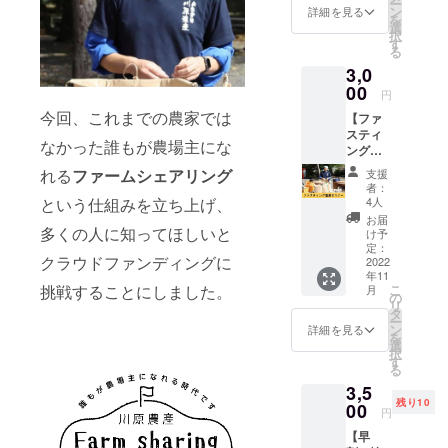
ー
者とし
歓迎で
ン
詳細を見る
を
も合致する
てお名
す！
選
択
前を掲
農業の展開
す
る
載させ
を意識して
3,0
ていた
行動してお
だきま
00
円
す。 あ
ります。
今回、これまでの農家では
【ファ
なたの
スティ
お名前
なかった誰もが農場主にな
ング農
を川原
業のセ
農産の
れる
ファームシェアリング
支援
ミ
HPで
者：
ナー】
PRでき
4人
という仕組みを立ち上げ、
川原 應
ます。
お届
貴によ
多くの人に知ってほしいと
https://
け予
るファ
www.ka
定：
クラウドファンディングに
スティ
2022
warano
年11
ング農
usan.co
こ
挑戦することにしました。
月
業のセ
m/ ※掲
の
リ
ミナー
載する
タ
ー
を受け
お名前
ン
詳細を見る
を
られる
を備考
選
択
権利に
欄にご
す
る
なりま
記入く
3,5
す。 内
ださ
残り10
容：
00
い。 ※
円
ファス
ニック
【早
ティン
ネーム