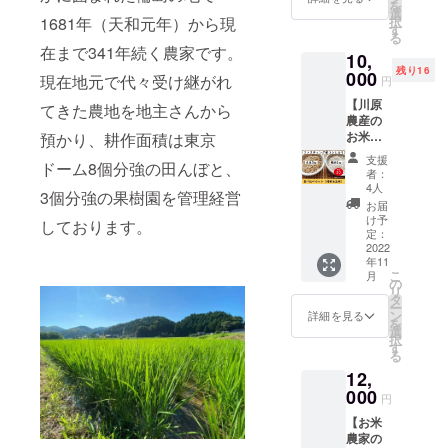
輪島玄
能登海
を
川原農
精米 名
選
川原農
米餅(プ
水塩 内
1681年（天和元年）から現
択
産オリ
称：精
す
産 石川
レーン)
容量：
る
ジナル
米 原料
県輪島
在まで341年続く農家です。
食品表
250g 賞
10,
ブラン
玄米：
市町野
示 名
味期
残り16
ド
000
単一原
町佐野
現在地元で代々受け継がれ
円
称：も
限：製
『ファ
料米 産
へ部28
ち 原材
造日よ
【川原
スティ
てきた農地を地主さんから
地： 石
番地 ※
料：も
り60日
農産の
ング
川県 品
送料込
ち米(石
保存方
お米食
預かり、耕作面積は東京
米』に
種：コ
みのお
川県
法：直
べ比べ
なりま
シヒカ
値段で
支援
産)、奥
射日光
ドーム8個分強の田んぼと、
セッ
す。
リ
す。
者：
能登海
を避け
ト】
ファス
4人
水塩 内
3個分強の果樹園を管理経営
て保存
「たん
ティン
年
お届
容量：
●輪島玄
じゅん
グ米コ
産：
け予
しております。
250g 賞
米餅(よ
農」と
シヒカ
定：
2021年
味期
もぎ)食
いう炭
2022
リ10㎏
産 内容
限：製
品表示
年11
素循環
(玄米)を
量：10
造日よ
こ
名称：
月
農の法
お届け
の
㎏ 精米
り60日
リ
もち 原
則を基
しま
タ
時期：
保存方
ー
材料：
に育て
す。 ■
ン
適宜 販
詳細を見る
法：直
を
もち米
られた
玄米 名
選
売者：
射日光
択
(石川県
川原農
称：玄
す
(有)川原
を避け
る
産)、よ
産オリ
米 原料
農産 石
て保存
もぎ
12,
ジナル
玄米：
川県輪
●輪島玄
粉、奥
ブラン
000
単一原
島市町
円
米餅(よ
能登海
ド
料米 産
野町佐
もぎ)食
水塩 内
【お米
『ファ
地： 石
野へ部
品表示
容量：
農家の
スティ
川県 品
28番地