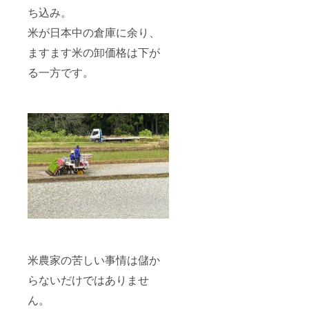
泊日、
ち込み。
ゲスト
ハウス
米が日本中の倉庫に余り、
さん詳
細は
ますます米の卸価格は下が
メール
る一方です。
にて調
整。有
効期限
は１年
間で
す。 ※1
口45kg
のお米
は基本
一括配
送です
が、小
分け対
応や分
割配送
対応を
別途相
米農家の苦しい事情は儲か
談可能
です。
らないだけではありませ
こども
食堂な
ん。
どの支