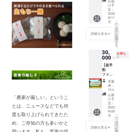
きま
お届
生もち
ナーに
す。 ※
け予
をお届
なれる
定：
ネット
けしま
2022
権利で
ワーク
年11
す。 自
す。 ～
販売や
こ
月
然解凍
オー
の
企業イ
リ
で加熱
ナー特
タ
メージ
ー
なしで
典～ ●
ン
が相違
詳細を見る
を
食べら
最低保
選
する場
択
れるつ
証量の
す
合等、
る
きたて
お米(45
掲載を
30,
の柔ら
㎏以上)
お断り
在庫な
かさで
000
豊作時
し
させて
円
す。 一
は口数
いただ
【超早
口サイ
に応じ
く場合
割
ズ50個
て按分
があり
ファー
入りと
加算。
ます。
ムシェ
お雑煮
●農場主
お断り
支援
アリン
サイズ
と言え
させて
者：
グ オー
15個入
る権
10人
いただ
ナー
りの
利。 ●
いた場
お届
「農家が厳しい」というこ
権】 川
セット
共有農
け予
合にお
原農産
になり
定：
場主と
いても
とは、ニュースなどでも何
の田ん
2022
ます。
して、
返金は
年09
ぼ1口
■生もち
農作業
度も取り上げられてきたた
いたし
こ
月
100平米
一膳(し
の
に参加
かねま
リ
のオー
ろ)小50
め、ご存知の方も多いかと
タ
でき
す。 ※
ー
ナーに
個 名
ン
る。 ●
詳細を見る
掲載期
を
思います。私も、実家の現
なれる
称：生
選
社員研