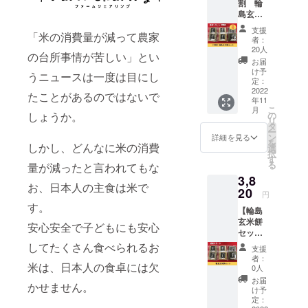
割 輪
グ農業
でのご
島玄米
によっ
参加も
餅セッ
てどん
できま
支援
「米の消費量が減って農家
ト】 通
なこと
す。 ※
者：
常3820
ができ
掲載期
20人
の台所事情が苦しい」とい
円
るか 日
間は
お届
→3500
時：
2022年
け予
うニュースは一度は目にし
円と320
2022年
定：
10月か
円お得
2022
11月12
ら1年間
たことがあるのではないで
年11
な早割
日(土)
です。
こ
月
セッ
時間：1
しょうか。
の
リ
ト！！
時間 場
タ
ー
プレー
所：オ
ン
詳細を見る
を
しかし、どんなに米の消費
ン、よ
ンライ
選
択
もぎ、
ン その
す
る
量が減ったと言われてもな
ごま各2
他：ご
3,8
個ずつ
希望の
お、日本人の主食は米で
のセッ
20
時間を
円
トで
お選び
す。
【輪島
す。 輪
くださ
玄米餅
川原農
い。 開
安心安全で子どもにも安心
セッ
産栽培
催予定
ト】 プ
のファ
してたくさん食べられるお
日 11月
支援
レー
スティ
12日
者：
米は、日本人の食卓には欠
ン、よ
ングさ
(土) 10
0人
もぎ、
れたも
時～ 13
お届
かせません。
ごま各2
ち米を
時～ 17
け予
個ずつ
100％使
定：
時～ ※