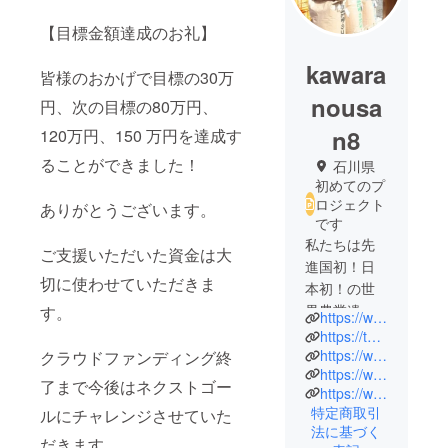
【目標金額達成のお礼】
kawara
皆様のおかげで目標の30万
nousa
円、次の目標の80万円、
n8
120万円、150 万円を達成す
ることができました！
石川県
初めてのプ
ロジェクト
ありがとうございます。
です
私たちは先
ご支援いただいた資金は大
進国初！日
切に使わせていただきま
本初！の世
界農業遺産
す。
https://www.kawaranousan.com/
認定の地、
https://twitter.com/kawaranousan
能登半島の
https://www.instagram.com/kawaranousan/
クラウドファンディング終
https://www.facebook.com/kawaranousan
輪島で農業
了まで今後はネクストゴー
https://www.instagram.com/oukikawara/
を展開して
特定商取引
ルにチャレンジさせていた
います。
法に基づく
お米約33万
だきます。