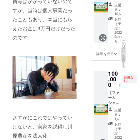
費等はかかっていないので
リング
は口数
験の場
川県
を活用
支援
オー
に応じ
として
産)、塩
者：
すが、当時は個人事業だっ
でき
ナー
て按分
活用で
10人
内容
る。 ●
権】 川
加算。
たこともあり、本当にもら
きる。
量：
お届
地域貢
原農産
●農場主
事業者
け予
900g 賞
献・社
の田ん
えたお金は3万円だけだった
と言え
定：
の場
味期
会貢献
ぼ1口
2022
る権
合、社
限：
活動・
のです。
年09
100平米
利。 ●
員で農
2023年
SDG’ｓ
こ
月
のオー
共有農
の
作業体
6月28日
に取り
リ
ナーに
場主と
タ
験(田植
保存方
組め
ー
なれる
して、
ン
え・草
詳細を見る
法：冷
る。
を
権利で
農作業
選
刈り・
凍庫
※45kg
択
す。 ～
に参加
す
稲刈り
(-18℃
のお米
る
オー
でき
など)を
以下)で
は基本
100
ナー特
る。 ●
社員研
保存 ※
一括配
典～ ●
,00
社員研
在庫な
修とし
配送方
送です
し
最低保
修や保
0
て行え
法は冷
が、小
円
証量の
養や体
る。 ●
凍とな
分け対
お米(45
【ファ
験の場
会社案
りま
応や分
㎏以上)
ーム
として
内や自
す。 ※
割配送
豊作時
シェア
活用で
社HP、
配達時
対応を
は口数
リング
きる。
SNSな
間指定
別途相
支援
に応じ
スペ
事業者
どで、
がある
者：
談可能
さすがにこれではやってい
て按分
シャル
の場
川原農
1人
場合は
です。
加算。
オー
合、社
産の配
備考欄
お届
※詳細は
けないと、実家を説得し川
●農場主
ナー
員で農
信情報
け予
にお書
メール
と言え
権】 川
作業体
定：
を活用
きくだ
原農産を法人化。
にてご
る権
原農産
2022
験(田植
でき
さい。
連絡さ