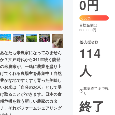
0
円
まちづくり・地域活性化
656%
目標金額は
CAMPFIRE for Social Good
CAMPFIRE Creation
300,000円
CAMPFIREふるさと納税
machi-ya
コミュニティ
支援者数
114
あなたも米農家になってみません
か？江戸時代から341年続く能登
人
の米農家が、一緒に農業を盛り上
げてくれる農場主を募集中！自然
豊かな地ですくすく育った美味し
いお米は「自分のお米」として受
募集終了まで残
り
け取ることができます。日本の食
終了
糧危機を救う新しい農家のカタ
チ、それがファームシェアリング
です！