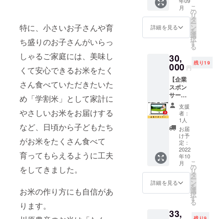
ち米(石
年09
り60日
加でき
とした
年
こ
月
川県
保存方
る権利
事例提
の
産：
リ
産)、ご
法：直
です。
案 ・現
タ
2021年
ー
ま、奥
射日光
通常
状と比
特に、小さいお子さんや育
ン
産 内容
詳細を見る
を
能登海
を避け
18,000
較して
選
量：5㎏
択
水塩 内
ち盛りのお子さんがいらっ
て保存
円のと
どこか
す
精米時
る
容量：
※11月中
ころ
ら経費
期：適
しゃるご家庭には、美味し
250g 賞
30,
旬以降
15,000
を削減
宜 販売
味期
残り19
より順
円で
000
できる
者：(有)
円
くて安心できるお米をたく
限：製
次発送
す。
かの検
川原農
造日よ
【企業
になり
ファス
討 日
産 石川
さん食べていただきたいた
り60日
スポン
ます。
ティン
時：
県輪島
保存方
サー】
※常温で
グ農業
メール
め「学割米」として家計に
市町野
法：直
川原農
の発送
のやり
にて調
町佐野
支援
射日光
産の企
になり
方や考
やさしいお米をお届けする
整 時
へ部28
者：
を避け
業スポ
ます。
え方、
間：1回
1人
番地 ■
など、日頃から子どもたち
て保存
ンサー
※送料込
実例を
1時間×3
玄米 名
お届
※11月中
になれ
みのお
得るこ
回 場
け予
称：玄
がお米をたくさん食べて
旬以降
る権利
値段で
とがで
定：
所：オ
米 原料
より順
です。
2022
す。
きま
ンライ
玄米：
育ってもらえるように工夫
年10
次発送
川原農
す。 ※
ン ※詳
単一原
こ
月
になり
産のHP
参加で
の
細は
料米 産
をしてきました。
リ
ます。
に企業
きる期
タ
メール
地： 石
ー
※常温で
スポン
間は
ン
にて調
詳細を見る
川県 品
を
の発送
サーと
2022年
選
お米の作り方にも自信があ
整させ
種：コ
択
になり
して企
9月から
す
ていた
シヒカ
る
ます。
業ロ
ります。
1年間に
だきま
リ
33,
※送料込
ゴ、企
なりま
す。 ※
残り9