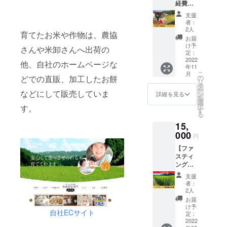
名称：
250g 賞
経費削
ング
種：コ
※送料込
もち 原
味期
減コン
米』に
シヒカ
みのお
支援
材料：
限：製
サル
なりま
リ
値段で
者：
もち米
造日よ
ティン
す。
2人
す。
(石川県
育てたお米や作物は、農協
り60日
グ】 川
ファス
年
お届
産)、よ
保存方
原 應貴
ティン
産：
け予
さんや米卸さんへ出荷の
もぎ
法：直
による
グ米コ
定：
2021年
粉、奥
射日光
経費削
2022
シヒカ
産 内容
他、自社のホームページな
能登海
を避け
年11
減コン
リ精米
量：10
こ
水塩 内
月
て保存
サル
(5㎏)と
の
どでの直販、加工したお餅
㎏ 調製
リ
容量：
●輪島玄
ティン
玄米(5
タ
時期：
ー
250g 賞
米餅(ご
グを受
などにして販売していま
㎏)の
ン
適宜 販
詳細を見る
を
味期
ま)食品
けられ
セット
選
売者：
択
限：製
す。
表示 名
る権利
をお届
す
(有)川原
る
造日よ
称：も
です。
けしま
農産 石
り60日
ち 原材
15,
内容：
す。 ■
川県輪
保存方
料：も
お米農
000
精米 名
島市町
円
法：直
ち米(石
家の経
称：精
野町佐
射日光
川県
【ファ
費削減
米 原料
野へ部
を避け
産)、ご
スティ
につい
玄米：
28番地
て保存
ま、奥
ング農
て ・現
単一原
※送料込
●輪島玄
能登海
業塾参
在の生
料米 産
みのお
支援
米餅(ご
水塩 内
加権】
産工程
地： 石
値段で
者：
ま)食品
容量：
Facebo
のヒア
川県 品
2人
す。
表示 名
250g 賞
okの限
リング
種：コ
お届
称：も
味期
定公開
・(有)川
シヒカ
け予
ち 原材
自社ECサイト
限：製
グルー
原農産
定：
リ
料：も
造日よ
プに参
2022
を実例