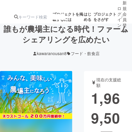
新
ロ
規
グ
会
プロジェクトを掲
はじ
プロジェクト
/
載するには
める
をさがす
イ
員
ン
登
誰もが農場主になる時代！ファーム
録
シェアリングを広めたい
人気のプロ
注目のリ
注目の新着プロ
募集終了が近いプ
もうすぐ公開
kawaranousan8
フード・飲食店
ジェクト
ターン
ジェクト
ロジェクト
されます
アート・写真
音楽
現在の支援総
額
1,96
テクノロジー・ガジェット
ゲーム・サ
9,50
映像・映画
書籍・雑誌
ビジネス・起業
チャレンジ