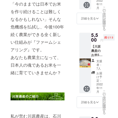
のセッ
2022
用し、
参加方
「今のままでは日本でお米
年11
トで
蒸して
法など
こ
月
す。 輪
半搗き
の
詳細は
を作り続けることは難しく
リ
川原農
にした
タ
メール
ー
産栽培
プチプ
ン
なるかもしれない」そんな
にてご
詳細を見る
を
のファ
チ感を
選
連絡さ
択
スティ
危機感を払拭し、今後100年
味わえ
す
せてい
る
ングさ
る、ス
ただき
続く農業ができる全く新し
5,5
れたも
ティッ
ます。
残り13
ち米を
00
ク状に
円
い仕組みが『ファームシェ
100％使
した玄
【川原
用し、
米餅で
アリング』です。
農産の
蒸して
す。ス
お米5㎏
半搗き
ティッ
あなたも農業主になって、
(精米)】
にした
クタイ
支援
「たん
プチプ
日本人の魂であるお米を一
プです
者：
じゅん
チ感を
ので忙
7人
農」と
緒に育てていきませんか？
味わえ
しい朝
お届
いう炭
る、ス
の朝食
け予
素循環
ティッ
定：
にもオ
農の法
2022
ク状に
スス
年11
則を基
した玄
メ！ 〜
こ
月
に育て
米餅で
の
お召し
リ
られた
す。ス
タ
上がり
ー
川原農
ティッ
ン
方〜
詳細を見る
を
産オリ
クタイ
選
オーブ
択
ジナル
プです
す
ントー
る
ブラン
ので忙
スター
私が営む川原農産は、石川
ド