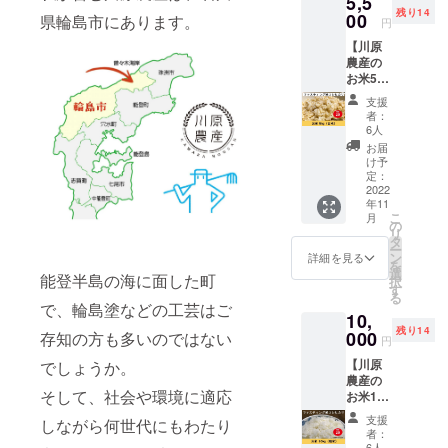
5,5
しい朝
で2分、
残り14
『ファ
00
の朝食
県輪島市にあります。
電子レ
円
スティ
にもオ
ンジで
【川原
ング
スス
20秒前
農産の
米』に
メ！ 〜
後加熱
お米5㎏
なりま
お召し
だけの
(玄米)】
す。
上がり
味付け
支援
「たん
ファス
方〜
なしで
者：
じゅん
ティン
オーブ
6人
もお召
農」と
グ米コ
ントー
し上が
お届
いう炭
シヒカ
スター
け予
りいた
素循環
リ5㎏
定：
で2分、
だけま
農の法
2022
(精米)を
電子レ
す。 ・
年11
則を基
お届け
ンジで
プレー
こ
月
に育て
しま
の
20秒前
ン…も
リ
られた
す。 ■
タ
後加熱
ち米+奥
ー
川原農
精米 名
ン
だけの
詳細を見る
能登海
を
産オリ
称：精
選
味付け
水塩を
能登半島の海に面した町
択
ジナル
米 原料
す
なしで
少し使
る
ブラン
玄米：
お召し
で、輪島塗などの工芸はご
用し
10,
ド
単一原
上がり
た、玄
残り14
『ファ
000
料米 産
存知の方も多いのではない
いただ
米餅で
円
スティ
地： 石
けま
す。 ・
【川原
でしょうか。
ング
川県 品
す。 ・
よも
農産の
米』に
種：コ
プレー
ぎ…も
そして、社会や環境に適応
お米10
なりま
シヒカ
ン…も
ち米+国
㎏(精
す。
リ
ち米+奥
産よも
支援
しながら何世代にもわたり
米)】
ファス
能登海
者：
ぎ粉+奥
「たん
ティン
年
6人