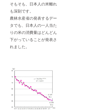
援活動
そもそも、日本人の米離れ
などに
もご活
も深刻です。
用いた
農林水産省の発表するデー
だけた
らと思
タでも、日本人の一人当た
いま
す。 ※
りの米の消費量はどんどん
詳細は
メール
下がっていることが発表さ
にてご
連絡さ
れました。
せてい
ただき
ます。
※期間は
2022年
9月～
2022年
12月15
日。お
米の発
送は11
月。