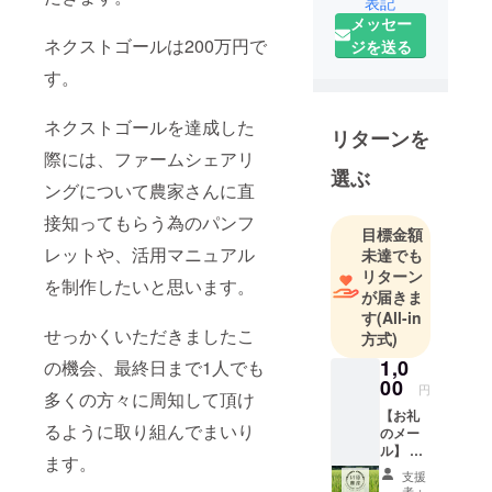
表記
㎡、果樹約
メッセー
13万㎡を数
ネクストゴールは200万円で
ジを送る
名のスタッ
す。
フで管理経
営をしてお
ネクストゴールを達成した
リターンを
ります。
際には、ファームシェアリ
(有)川原農産
選ぶ
の特徴は、
ングについて農家さんに直
無肥料・少
接知ってもらう為のパンフ
目標金額
量施肥によ
レットや、活用マニュアル
未達でも
る作物と土
リターン
壌のファス
を制作したいと思います。
が届きま
ティングを
す
(All-in
イメージし
せっかくいただきましたこ
方式)
た、ファス
1,0
の機会、最終日まで1人でも
ティング農
00
円
多くの方々に周知して頂け
業です。
【お礼
作物がより
るように取り組んでまいり
のメー
ル】 川
健全で元気
ます。
原農産
になる育て
支援
をただ
者：