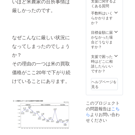
いほど米農家の台所事情は
支援に関するよ
る。 ●
共有農
のお米
ます。
くある質問
会社案
場主と
は基本
※期間は
厳しかったのです。
内や自
して、
一括配
手数料はいく
2022年
社HP、
農作業
送です
らかかります
9月～
SNSな
に参加
が、小
か？
2022年
どで、
でき
分け対
12月15
川原農
る。 ●
応や分
目標金額に届
日。お
産の配
社員研
なぜこんなに厳しい状況に
割配送
かなかった場
米の発
信情報
修や保
対応を
合どうなりま
送は11
なってしまったのでしょう
を活用
養や体
別途相
すか？
月。通
でき
験の場
談可能
常
か？
る。 ●
として
です。
支援で困った
33000
地域貢
活用で
※詳細は
時はどこに相
円。
その理由の一つは米の買取
献・社
きる。
メール
談したらいい
会貢献
事業者
にてご
ですか？
価格がここ20年で下がり続
活動・
の場
連絡さ
SDG’ｓ
合、社
せてい
けていることにあります。
ヘルプページを
に取り
員で農
ただき
見る
組め
作業体
ます。
る。
験(田植
※期間は
※45kg
え・草
2022年
このプロジェクト
のお米
刈り・
9月～
の問題報告は
こち
は基本
稲刈り
2022年
一括配
など)を
ら
よりお問い合わ
12月15
送です
社員研
日。お
せください
が、小
修とし
米の発
分け対
て行え
送は11
応や分
る。 ●
月。通