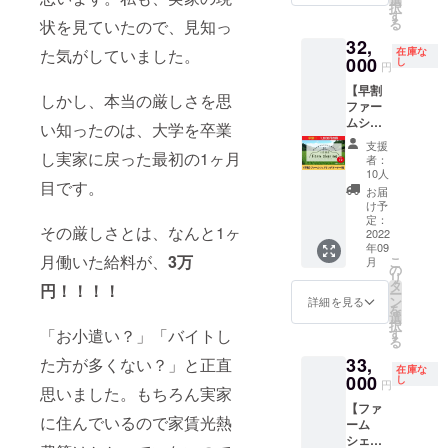
間は
択
権利で
もち 原
す
修や保
2022年
る
状を見ていたので、見知っ
す。 ～
材料
養や体
10月か
32,
オー
名：も
験の場
ら1年間
在庫な
た気がしていました。
ナー特
000
ち米(石
し
として
です。
円
典～ ●
川県
活用で
※20社さ
【早割
最低保
産)、塩
きる。
ま限定
しかし、本当の厳しさを思
ファー
証量の
内容
事業者
です。
ムシェ
お米(45
量：
い知ったのは、大学を卒業
の場
アリン
㎏以上)
1250g
合、社
支援
グ オー
豊作時
し実家に戻った最初の1ヶ月
賞味期
員で農
者：
ナー
は口数
限：
10人
作業体
目です。
権】 川
に応じ
2023年
験(田植
お届
原農産
て按分
6月25日
け予
え・草
の田ん
加算。
定：
保存方
刈り・
その厳しさとは、なんと1ヶ
ぼ1口
2022
●農場主
法：冷
稲刈り
年09
100平米
と言え
凍庫
など)を
月働いた給料が、
3万
こ
月
のオー
る権
の
(-18℃
社員研
リ
ナーに
利。 ●
タ
以下)で
修とし
円！！！！
ー
なれる
共有農
ン
保存 ■
詳細を見る
て行え
を
権利。
場主と
選
生もち
る。 ●
択
～オー
して、
す
「お小遣い？」「バイトし
一膳(し
会社案
る
ナー特
農作業
ろ)中15
内や自
33,
典～ ●
た方が多くない？」と正直
に参加
個 名
社HP、
在庫な
最低保
000
でき
し
称：生
SNSな
円
思いました。もちろん実家
証量の
る。 ●
もち 原
どで、
【ファ
お米(45
社員研
材料
川原農
に住んでいるので家賃光熱
ーム
㎏以上)
修や保
名：も
産の配
シェア
豊作時
養や体
ち米(石
信情報