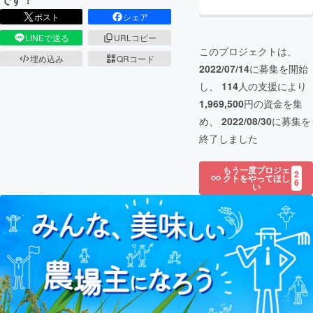
ポスト
シェア
LINEで送る
URLコピー
このプロジェクトは、
埋め込み
QRコード
2022/07/14
に募集を開始
し、
114
人の支援により
1,969,500
円の資金を集
め、
2022/08/30
に募集を
終了しました
もう一度プロジェ
2
クトをやってほし
6
い