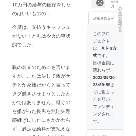
年09
利。 ●
の田ん
え・草
る。 ●
10万円の給与の確保をした
（午前
せてい
こ
月
共有農
ぼ2口
刈り・
の
地域貢
中/14-
ただき
リ
場主と
200平米
のはいいものの…
稲刈り
タ
献・社
16
ます。
ー
して、
のオー
など)を
ン
会貢献
詳細を見る
時/16-
※期間は
を
農作業
ナーに
社員研
選
活動・
18
2022年
択
今度は、支払うキャッシュ
に参加
なれる
修とし
す
SDG’ｓ
時/18-
9月～
る
でき
権利で
て行え
に取り
このプロ
20
2022年
がない！ともはや火の車状
る。 ●
す。通
る。 ●
組め
時/19-
12月15
ジェクト
社員研
常1口
会社案
る。
21時か
日。
態でした。
修や保
33000
内や自
※45kg
は、
All-In方
ら選
養や体
円。 ～
社HP、
のお米
択） ※
式
です。
験の場
オー
SNSな
は基本
送料込
として
ナー特
どで、
一括配
目標金額に
みのお
活用で
典～ ●
川原農
親の名誉のためにも言いま
送です
値段で
関わらず、
きる。
最低保
産の配
が、小
す。
すが、これは決して親がケ
事業者
証量の
信情報
分け対
2022/08/30
の場
お米(2
を活用
応や分
チとか家族だからと言って
23:59:59
ま
合、社
口で90
でき
割配送
員で農
㎏以上)
る。 ●
対応を
でに集まっ
タダ働きさせようとしたと
作業体
豊作時
地域貢
別途相
た金額が
験(田植
は口数
献・社
談可能
かではありません。継ぐの
え・草
に応じ
会貢献
です。
ファンディ
刈り・
て按分
活動・
を嫌がった長男を無理矢理
※詳細は
ングされま
稲刈り
加算。
SDG’ｓ
メール
など)を
●農場主
跡継ぎにしたにもかかわら
に取り
にてご
す。
社員研
と言え
組め
連絡さ
ず、満足な給料が支払えな
修とし
る権
る。
せてい
て行え
利。 ●
※45kg
ただき