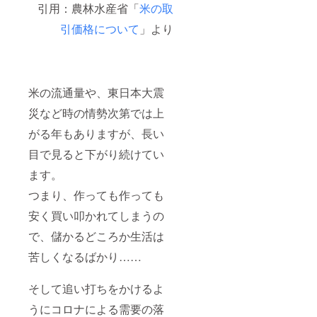
割配送
会社案
引用：農林水産省「
米の取
常
対応を
内や自
33000
引価格について
」より
別途相
社HP、
円。
談可能
SNSな
です。
どで、
※詳細は
川原農
メール
産の配
にてご
信情報
米の流通量や、東日本大震
連絡さ
を活用
せてい
でき
災など時の情勢次第では上
ただき
る。 ●
ます。
地域貢
がる年もありますが、長い
※期間は
献・社
目で見ると下がり続けてい
2022年
会貢献
9月～
活動・
ます。
2022年
SDG’ｓ
12月15
に取り
つまり、作っても作っても
日。お
組め
米の発
る。 ●
安く買い叩かれてしまうの
送は11
提携ゲ
月。
ストハ
で、儲かるどころか生活は
ウスさ
苦しくなるばかり……
んより1
棟貸切
(10人ま
そして追い打ちをかけるよ
で宿
泊)1泊2
うにコロナによる需要の落
日。宿