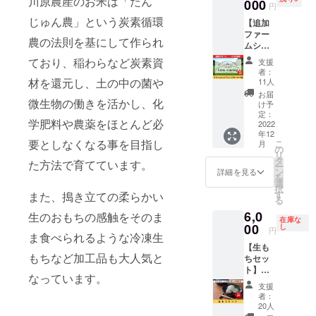
川原農産のお米は「たん
みのお
業名、
000
す。 ※
有効期
年
円
値段で
企業の
参加方
限は
産：
じゅん農」という炭素循環
【追加
す。
ホーム
法など
2022年
2021年
ファー
ページ
詳細は
11月〜
産 内容
農の法則を基にして作られ
ムシェ
のリン
メール
2023年
量：5㎏
アリン
クを掲
にてご
8月とな
ており、稲わらなど炭素資
調製時
支援
グオー
載させ
連絡さ
りま
者：
期：適
ナー
ていた
材を還元し、土の中の菌や
せてい
11人
す。
宜 販売
権】 好
だきま
ただき
お届
者：(有)
評につ
微生物の働きを活かし、化
す。 あ
ます。
け予
川原農
き
なたの
定：
産 石川
学肥料や農薬をほとんど必
ファー
2022
企業名
県輪島
年12
ムシェ
を川原
市町野
要としなくなる事を目指し
こ
月
アリン
農産の
の
町佐野
リ
グのリ
HPで
タ
た方法で育てています。
へ部28
ー
ターン
PRでき
ン
詳細を見る
番地 ※
を
を追加
ます。
選
送料込
択
しまし
https://
す
また、搗き立ての柔らかい
みのお
る
た。 ※
www.ka
値段で
6,0
お米の
生のおもちの感触をそのま
warano
す。
在庫な
発送は
00
usan.co
し
円
ま食べられるような冷凍生
12月に
m/ ※掲
【生も
なりま
載内容
もちなど加工品も大人気と
ちセッ
す。 川
はメー
ト】
原農産
ルにて
なっています。
ファス
の田ん
打合せ
支援
ティン
ぼ1口
させて
者：
グ米で
100平米
いただ
20人
作った
のオー