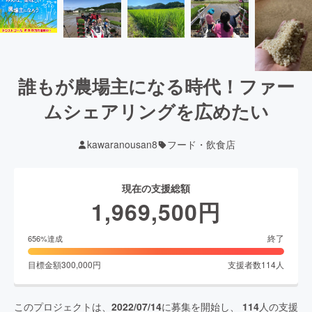
誰もが農場主になる時代！ファー
ムシェアリングを広めたい
kawaranousan8
フード・飲食店
現在の支援総額
1,969,500
円
終了
656
%達成
目標金額
300,000
円
支援者数
114
人
このプロジェクトは、
2022/07/14
に募集を開始し、
114
人の支援