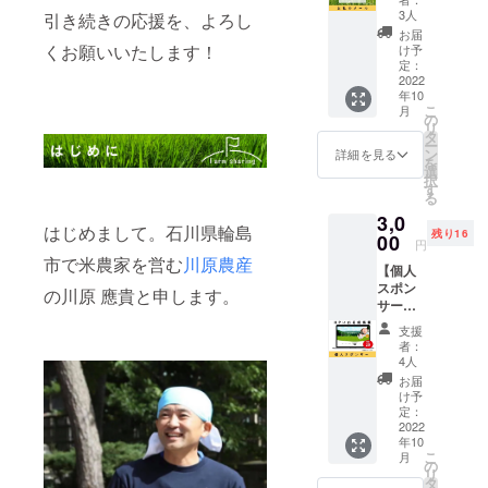
方をするこ
ただ応
3人
引き続きの応援を、よろし
援した
とで、無駄
お届
い人向
くお願いいたします！
け予
な農薬の使
けのリ
定：
用数を抑え
ターン
2022
年10
です。
ていくやり
こ
月
川原農
の
方です。
リ
産代表
タ
ー
の川原
肥料に頼り
ン
詳細を見る
を
應貴か
選
切らない農
択
ら熱い
す
る
業を展開す
お礼の
3,0
メール
ることで、
はじめまして。石川県輪島
残り16
をお送
00
円
水質の汚染
りさせ
市で米農家を営む
川原農産
【個人
を抑制でき
ていた
スポン
だきま
の川原 應貴と申します。
ます。
サー】
す。 な
つまりは
川原農
お、支
支援
産の個
援時に
SDG'sの14
者：
人スポ
上乗せ
4人
番海の豊か
ンサー
支援が
お届
さを守ろう
になれ
可能で
け予
る権利
す。 応
定：
であった
です。
2022
援の気
り、15番の
年10
川原農
持ちの
こ
月
産のHP
陸の豊かさ
上乗
の
リ
に支援
せ、大
タ
を守ろうに