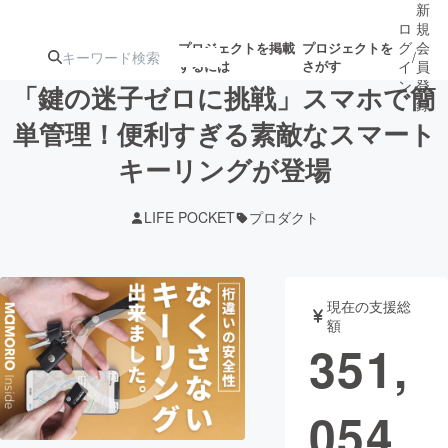
新
ロ
規
グ
会
プロジェクトを掲載
プロジェクトを
/
するには
さがす
イ
員
ン
登
「鍵の迷子ゼロに挑戦」スマホで簡
録
単管理！便利すぎる素敵なスマート
キーリングが登場
人気のプロ
注目のリ
注目の新着プロ
募集終了が近いプ
もうすぐ公開
ジェクト
ターン
ジェクト
ロジェクト
されます
LIFE POCKET
プロダクト
アート・写真
音楽
現在の支援総
テクノロジー・ガジェット
ゲーム・サ
額
351,
映像・映画
書籍・雑誌
054
ビジネス・起業
チャレンジ