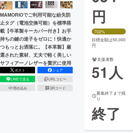
円
まちづくり・地域活性化
MAMORIOでご利用可能な紛失防
止タグ（電池交換可能）を標準搭
CAMPFIRE for Social Good
CAMPFIRE Creation
載【牛革製キーカバー付き】お手
702%
CAMPFIREふるさと納税
machi-ya
コミュニティ
持ちの鍵の迷子をゼロに！快適か
目標金額は50,000
円
つもっとお洒落に。【本革製】厳
選された素材、丈夫で軽く美しい
支援者数
サフィアーノレザーを贅沢に使用
51
人
ポスト
シェア
LINEで送る
URLコピー
埋め込み
QRコード
募集終了まで残
り
終了