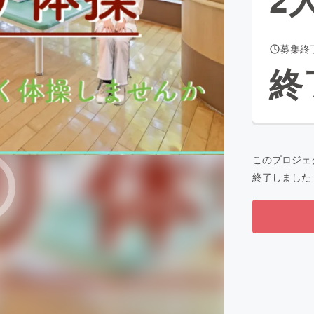
募集終
CAMPFIRE for Social Good
CAMPFIRE Creation
終
CAMPFIREふるさと納税
machi-ya
コミュニティ
このプロジェ
終了しました