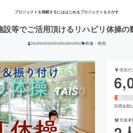
プロジェクトを掲載するには
はじめる
プロジェクトをさがす
施設等でご活用頂けるリハビリ体操の
hirohirohirohirohirohirohiro
映像・映画
注目のリターン
注目の新着プロジェクト
募集終了が近いプロジェクト
も
現在の
音楽
舞台・パフォーマンス
6,
ゲーム・サービス開発
フード・飲食店
3%
書籍・雑誌出版
アニメ・漫画
目標金額は1
支援者
チャレンジ
ビューティー・ヘルスケ
2