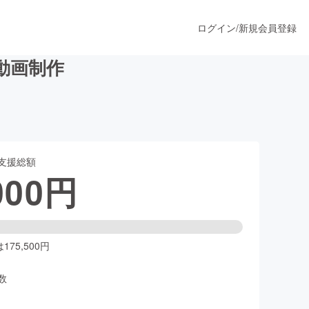
ログイン
/
新規会員登録
動画制作
うすぐ公開されます
支援総額
プロダクト
000
円
ファッション
スポーツ
75,500円
数
ア
ソーシャルグッド
人