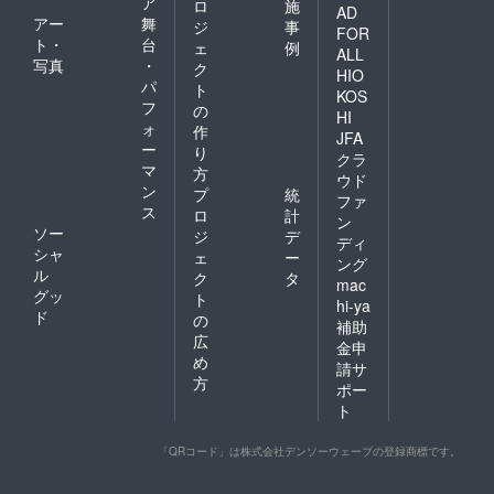
ア
ロ
施
AD
アー
舞
ジ
事
FOR
ト・
台
ェ
例
ALL
写真
・
ク
HIO
パ
ト
KOS
フ
の
HI
ォ
作
JFA
ー
り
クラ
マ
方
ウド
ン
プ
統
ファ
ス
ロ
計
ン
ソー
ジ
デ
ディ
シャ
ェ
ー
ング
ル
ク
タ
mac
グッ
ト
hi-ya
ド
の
補助
広
金申
め
請サ
方
ポー
ト
「QRコード」は株式会社デンソーウェーブの登録商標です。