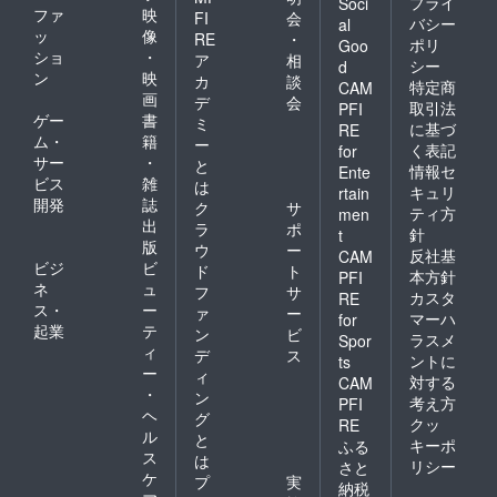
プライ
Soci
ファ
映
FI
会
バシー
al
ッ
像
RE
・
ポリ
Goo
ショ
・
ア
相
シー
d
ン
映
カ
談
特定商
CAM
画
デ
会
取引法
PFI
ゲー
書
ミ
に基づ
RE
ム・
籍
ー
く表記
for
サー
・
と
情報セ
Ente
ビス
雑
は
キュリ
rtain
開発
誌
ク
サ
ティ方
men
出
ラ
ポ
針
t
版
ウ
ー
反社基
CAM
ビジ
ビ
ド
ト
本方針
PFI
ネ
ュ
フ
サ
カスタ
RE
ス・
ー
ァ
ー
マーハ
for
起業
テ
ン
ビ
ラスメ
Spor
ィ
デ
ス
ントに
ts
ー
ィ
対する
CAM
・
ン
考え方
PFI
ヘ
グ
クッ
RE
ル
と
キーポ
ふる
ス
は
リシー
さと
ケ
プ
実
納税