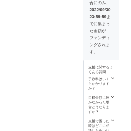
合にのみ、
2022/09/30
23:59:59
ま
でに集まっ
た金額が
ファンディ
ングされま
す。
支援に関するよ
くある質問
手数料はいく
らかかります
か？
目標金額に届
かなかった場
合どうなりま
すか？
支援で困った
時はどこに相
談したらいい