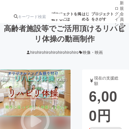
新
ロ
規
グ
会
プロジェクトを掲
はじ
プロジェクト
/
載するには
める
をさがす
イ
員
ン
登
高齢者施設等でご活用頂けるリハビ
録
リ体操の動画制作
人気のプロ
注目のリ
注目の新着プロ
募集終了が近いプ
もうすぐ公開
hirohirohirohirohirohirohiro
映像・映画
ジェクト
ターン
ジェクト
ロジェクト
されます
アート・写真
音楽
現在の支援総
額
6,00
テクノロジー・ガジェット
ゲーム・サ
0
円
映像・映画
書籍・雑誌
ビジネス・起業
チャレンジ