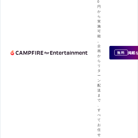
0
円
か
ら
実
施
可
能
。
企
画
掲載
無料
か
ら
リ
タ
ー
ン
配
送
ま
で
、
す
べ
て
お
任
せ