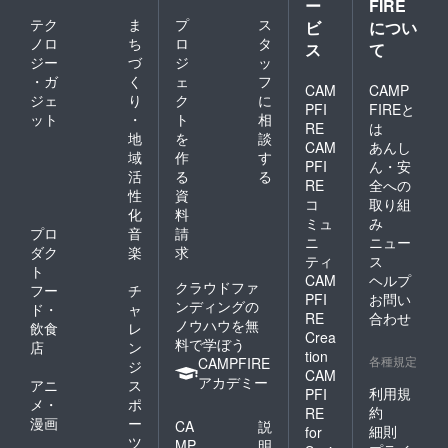
ー
FIRE
テク
ま
プ
ス
ビ
につい
ノロ
ち
ロ
タ
ス
て
ジー
づ
ジ
ッ
・ガ
く
ェ
フ
CAM
CAMP
ジェ
り
ク
に
PFI
FIREと
ット
・
ト
相
RE
は
地
を
談
CAM
あんし
域
作
す
PFI
ん・安
活
る
る
RE
全への
性
資
コ
取り組
化
料
ミュ
み
プロ
音
請
ニ
ニュー
ダク
楽
求
ティ
ス
ト
CAM
ヘルプ
クラウドファ
フー
チ
PFI
お問い
ンディングの
ド・
ャ
RE
合わせ
ノウハウを無
飲食
レ
Crea
料で学ぼう
店
ン
tion
各種規定
CAMPFIRE
ジ
CAM
アカデミー
アニ
ス
利用規
PFI
メ・
ポ
約
RE
漫画
ー
CA
説
細則
for
ツ
MP
明