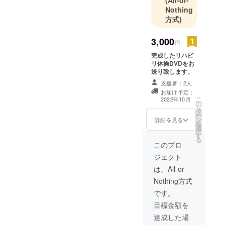
(All-or-
Nothing
方式)
3,000
円
完成したリハビ
リ体操DVDをお
送り致します。
支援者：2人
お届け予定：
こ
2022年10月
の
リ
タ
ー
ン
詳細を見る
を
選
択
す
る
このプロ
ジェクト
は、All-or-
Nothing方式
です。
目標金額を
達成した場