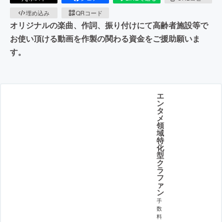
埋め込み
QRコード
オリジナルの楽曲、作詞、振り付けにて高齢者施設等で
お使い頂ける動画を作製の関わる資金をご援助願いま
す。
エ
ン
タ
メ
領
域
特
化
型
ク
ラ
フ
ァ
ン
手
数
料