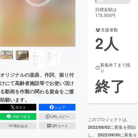
3%
目標金額は
まちづくり・地域活性化
175,500円
支援者数
CAMPFIRE for Social Good
CAMPFIRE Creation
2
人
CAMPFIREふるさと納税
machi-ya
コミュニティ
募集終了まで残
り
オリジナルの楽曲、作詞、振り付
終了
けにて高齢者施設等でお使い頂け
る動画を作製の関わる資金をご援
助願います。
ポスト
シェア
LINEで送る
URLコピー
このプロジェクトは、
埋め込み
QRコード
2022/08/02
に募集を開始
し、
2022/09/30
に募集を