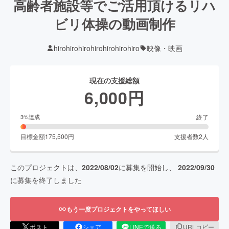
高齢者施設等でご活用頂けるリハ
ビリ体操の動画制作
hirohirohirohirohirohirohiro
映像・映画
現在の支援総額
6,000
円
終了
3
%達成
目標金額
175,500
円
支援者数
2
人
このプロジェクトは、
2022/08/02
に募集を開始し、
2022/09/30
に募集を終了しました
もう一度プロジェクトをやってほしい
ポスト
シェア
LINEで送る
URLコピー