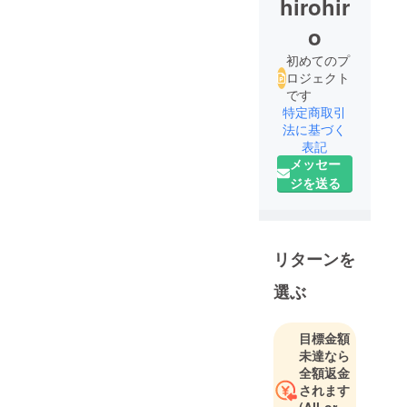
hirohir
o
初めてのプ
ロジェクト
です
特定商取引
法に基づく
表記
メッセー
ジを送る
リターンを
選ぶ
目標金額
未達なら
全額返金
されます