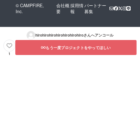
© CAMPFIRE,
会社概
採用情
パートナー
Inc.
要
報
募集
hirohirohirohirohirohirohiro
さんへアンコール
もう一度プロジェクトをやってほしい
1