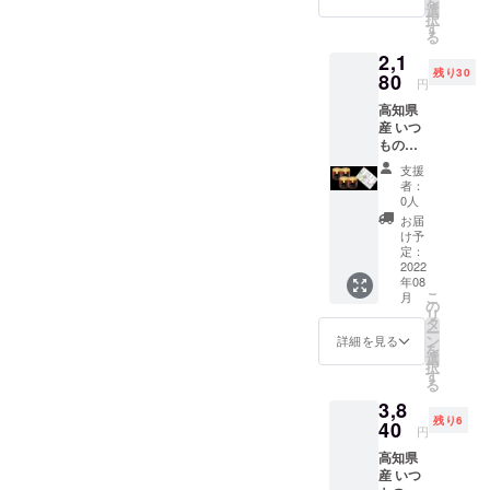
を
材料:
選
択
みょう
す
る
が、レ
2,1
モン
残り30
酢、砂
80
円
糖、食
高知県
塩 内容
産 いつ
量:170g
もの
保存方
みょう
法:直射
支援
が
日光を
者：
170g×4
避け、
0人
個 (送料
冷暗所
お届
＆消費
で保存
け予
税込) 名
添加物
定：
称:ド
2022
表示:無
年08
レッシ
し アレ
こ
月
ングタ
ルギー
の
リ
イプ調
表示:無
タ
ー
味料 原
し 賞味
ン
詳細を見る
を
材料:
期
選
択
みょう
限:120
す
る
が、レ
日～180
3,8
モン
日 主原
残り6
酢、砂
40
材料の
円
糖、食
原産地:
高知県
塩 内容
高知県
産 いつ
量:170g
産 ま