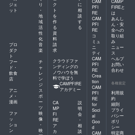
CAM
CAMP
ジェ
り
ク
に
PFI
FIREと
ット
・
ト
相
RE
は
地
を
談
CAM
あんし
域
作
す
PFI
ん・安
活
る
る
RE
全への
性
資
コ
取り組
化
料
ミュ
み
プロ
音
請
ニ
ニュー
ダク
楽
求
ティ
ス
ト
CAM
ヘルプ
クラウドファ
フー
チ
PFI
お問い
ンディングの
ド・
ャ
RE
合わせ
ノウハウを無
飲食
レ
Crea
料で学ぼう
店
ン
tion
各種規定
CAMPFIRE
ジ
CAM
アカデミー
アニ
ス
利用規
PFI
メ・
ポ
約
RE
漫画
ー
CA
説
細則
for
ツ
MP
明
プライ
Soci
ファ
映
FI
会
バシー
al
ッ
像
RE
・
ポリ
Goo
ショ
・
ア
相
シー
d
ン
映
カ
談
特定商
CAM