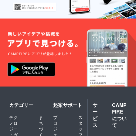
お受け
できま
せん。
大変申
し訳ご
ざいま
せん
が、ご
了承く
ださ
い。
カテゴリー
起案サポート
サ
CAMP
ー
FIRE
テク
ま
プ
ス
ビ
につい
ノロ
ち
ロ
タ
ス
て
ジー
づ
ジ
ッ
・ガ
く
ェ
フ