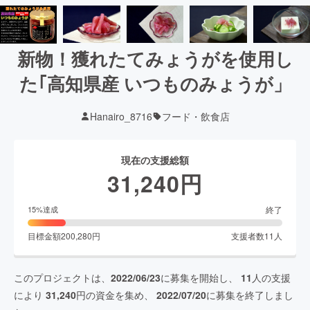
新物！獲れたてみょうがを使用し
た｢高知県産 いつものみょうが」
Hanairo_8716
フード・飲食店
現在の支援総額
31,240
円
終了
15
%達成
目標金額
200,280
円
支援者数
11
人
このプロジェクトは、
2022/06/23
に募集を開始し、
11
人の支援
により
31,240
円の資金を集め、
2022/07/20
に募集を終了しまし