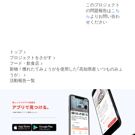
ていき
離島扱
このプロジェクト
ますの
いのエ
の問題報告は
こち
で、予
リア
定より
ら
よりお問い合わ
は、送
早く到
料が合
せください
着する
わない
場合も
ためご
ありま
支援を
す。ご
お受け
了承く
できま
ださ
せん。
トップ
>
い。 ※
大変申
プロジェクトをさがす
>
注意事
し訳ご
フード・飲食店
>
項 ～ご
ざいま
確認く
新物！獲れたてみょうがを使用した｢高知県産 いつものみょ
せん
ださい
が、ご
うが」
>
～宅急
了承く
活動報告一覧
便の沖
ださ
縄全エ
い。
リア、
離島扱
いのエ
リア
は、送
料が合
わない
ためご
支援を