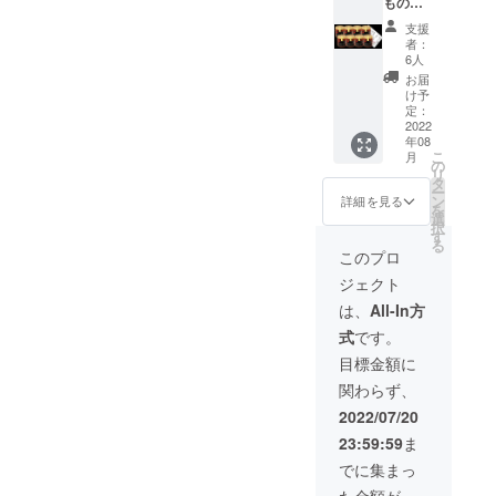
もの
保存方
た、感
みょう
法:直射
謝のお
支援
が
日光を
手紙も
者：
170g×8
避け、
添えさ
6人
個 (送料
冷暗所
せてい
お届
＆消費
で保存
ただき
け予
税込) 名
添加物
定：
ます。
称:ド
2022
表示:無
※お届け
年08
レッシ
し アレ
予定は8
こ
月
ングタ
ルギー
の
月とし
リ
イプ調
表示:無
タ
ており
ー
味料 原
し 賞味
ン
ます
詳細を見る
を
材料:
期
選
が、準
択
みょう
限:120
す
備が完
る
が、レ
日～180
了次第
このプロ
モン
日 主原
出荷し
ジェクト
酢、砂
材料の
ていき
糖、食
原産地:
ますの
は、
All-In方
塩 内容
高知県
で、予
式
です。
量:170g
産 ま
定より
保存方
た、感
早く到
目標金額に
法:直射
謝のお
着する
関わらず、
日光を
手紙も
場合も
避け、
添えさ
ありま
2022/07/20
冷暗所
せてい
す。ご
23:59:59
ま
で保存
ただき
了承く
添加物
ます。
ださ
でに集まっ
表示:無
※お届け
い。 ※
た金額が