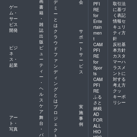
画
デ
会
取引法
PFI
ゲー
書
ミ
に基づ
RE
ム・
籍
ー
く表記
for
サー
・
と
情報セ
Ente
ビス
雑
は
キュリ
rtain
開発
誌
ク
サ
ティ方
men
出
ラ
ポ
針
t
版
ウ
ー
反社基
CAM
ビジ
ビ
ド
ト
本方針
PFI
ネ
ュ
フ
サ
カスタ
RE
ス・
ー
ァ
ー
マーハ
for
起業
テ
ン
ビ
ラスメ
Spor
ィ
デ
ス
ントに
ts
ー
ィ
対する
CAM
・
ン
考え方
PFI
ヘ
グ
クッ
RE
ル
と
キーポ
ふる
ス
は
リシー
さと
ケ
プ
実
納税
ア
ロ
施
AD
アー
舞
ジ
事
FOR
ト・
台
ェ
例
ALL
写真
・
ク
HIO
パ
ト