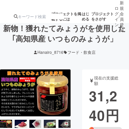
新
ロ
規
グ
会
プロジェクトを掲
はじ
プロジェクト
/
載するには
める
をさがす
イ
員
ン
登
新物！獲れたてみょうがを使用した
録
｢高知県産 いつものみょうが」
人気のプロ
注目のリ
注目の新着プロ
募集終了が近いプ
もうすぐ公開
Hanairo_8716
フード・飲食店
ジェクト
ターン
ジェクト
ロジェクト
されます
アート・写真
音楽
現在の支援総
額
31,2
テクノロジー・ガジェット
ゲーム・サ
40
円
映像・映画
書籍・雑誌
ビジネス・起業
チャレンジ