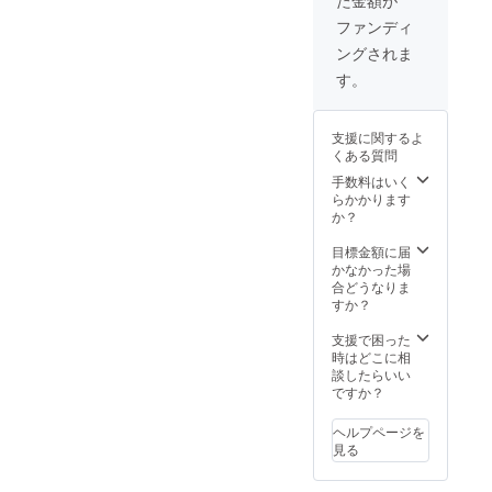
し アレ
予定は8
注意事
ルギー
月とし
項 ～ご
ファンディ
表示:無
ており
確認く
ングされま
し 賞味
ます
ださい
期
が、準
～宅急
す。
限:120
備が完
便の沖
日～180
了次第
縄全エ
日 主原
出荷し
リア、
支援に関するよ
材料の
ていき
離島扱
くある質問
原産地:
ますの
いのエ
高知県
で、予
手数料はいく
リア
産 ま
定より
らかかります
は、送
た、感
早く到
か？
料が合
謝のお
着する
わない
手紙も
場合も
目標金額に届
ためご
添えさ
ありま
かなかった場
支援を
せてい
す。ご
合どうなりま
お受け
ただき
了承く
すか？
できま
ます。
ださ
せん。
※お届け
い。 ※
支援で困った
大変申
予定は8
注意事
時はどこに相
し訳ご
月とし
項 ～ご
談したらいい
ざいま
ており
確認く
ですか？
せん
ます
ださい
が、ご
が、準
～宅急
了承く
ヘルプページを
備が完
便の沖
ださ
見る
了次第
縄全エ
い。
出荷し
リア、