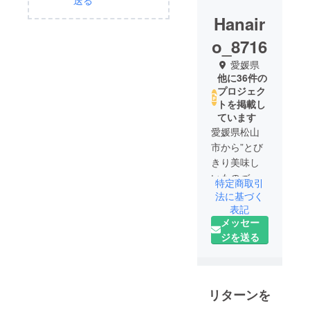
送る
Hanair
o_8716
愛媛県
他に36件の
プロジェク
トを掲載し
ています
愛媛県松山
市から”とび
きり美味し
いものづく
特定商取引
り”を経営理
法に基づく
念として、
表記
メッセー
活動をして
ジを送る
います。
色々なメー
カー様と
タッグを組
リターンを
んで美味し