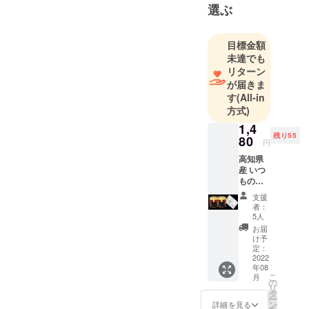
いもの作り
選ぶ
をサポート
していま
目標金額
す。
未達でも
リターン
が届きま
す
(All-in
方式)
1,4
残り55
80
円
高知県
産 いつ
もの
みょう
支援
が
者：
170g×2
5人
個 (送料
お届
＆消費
け予
税込) 名
定：
称:ド
2022
年08
レッシ
こ
月
ングタ
の
リ
イプ調
タ
ー
味料 原
ン
詳細を見る