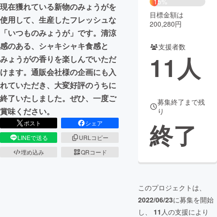
15%
現在獲れている新物のみょうがを
目標金額は
まちづくり・地域活性化
使用して、生産したフレッシュな
200,280円
「いつものみょうが」です。清涼
感のある、シャキシャキ食感と
支援者数
CAMPFIRE for Social Good
CAMPFIRE Creation
11
人
みょうがの香りを楽しんでいただ
CAMPFIREふるさと納税
machi-ya
コミュニティ
けます。通販会社様の企画にも入
れていただき、大変好評のうちに
終了いたしました。ぜひ、一度ご
募集終了まで残
賞味ください。
り
終了
ポスト
シェア
LINEで送る
URLコピー
埋め込み
QRコード
このプロジェクトは、
2022/06/23
に募集を開始
し、
11
人の支援により