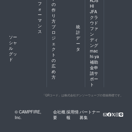
KOS
フ
の
HI
ォ
作
JFA
ー
り
クラ
マ
方
ウド
ン
プ
統
ファ
ス
ロ
計
ン
ソー
ジ
デ
ディ
シャ
ェ
ー
ング
ル
ク
タ
mac
グッ
ト
hi-ya
ド
の
補助
広
金申
め
請サ
方
ポー
ト
「QRコード」は株式会社デンソーウェーブの登録商標です。
© CAMPFIRE,
会社概
採用情
パートナー
Inc.
要
報
募集