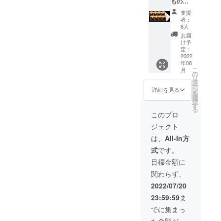
もの
保存方
た、感
みょう
法:直射
謝のお
支援
が
日光を
手紙も
者：
170g×8
避け、
添えさ
6人
個 (送料
冷暗所
せてい
お届
＆消費
で保存
ただき
け予
税込) 名
添加物
定：
ます。
称:ド
2022
表示:無
※お届け
年08
レッシ
し アレ
予定は8
こ
月
ングタ
ルギー
の
月とし
リ
イプ調
表示:無
タ
ており
ー
味料 原
し 賞味
ン
ます
詳細を見る
を
材料:
期
選
が、準
択
みょう
限:120
す
備が完
る
が、レ
日～180
了次第
このプロ
モン
日 主原
出荷し
ジェクト
酢、砂
材料の
ていき
糖、食
原産地:
ますの
は、
All-In方
塩 内容
高知県
で、予
式
です。
量:170g
産 ま
定より
保存方
た、感
早く到
目標金額に
法:直射
謝のお
着する
関わらず、
日光を
手紙も
場合も
避け、
添えさ
ありま
2022/07/20
冷暗所
せてい
す。ご
23:59:59
ま
で保存
ただき
了承く
添加物
ます。
ださ
でに集まっ
表示:無
※お届け
い。 ※
た金額が