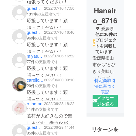
頑張ってください！
Hanair
guest97d84b4817b4
2022/07/16 17:50
131件
の支援者です
o_8716
応援しています！頑
張ってください！
愛媛県
guest970265dae864
2022/07/16 16:46
他に36件の
96件
の支援者です
プロジェク
応援しています！頑
トを掲載し
張ってください！
ています
miyasatokoji
2022/07/06 16:52
愛媛県松山
77件
の支援者です
市から”とび
応援しています！頑
きり美味し
張ってください！
いものづく
carellchan
2022/06/30 00:10
特定商取引
り”を経営理
20件
の支援者です
法に基づく
念として、
応援しています！頑
表記
メッセー
活動をして
張ってください！
b_botan
2022/06/28 18:22
ジを送る
います。
11件
の支援者です
色々なメー
茗荷が大好きなので楽
カー様と
しみです。微力ながら
タッグを組
gueste686b23e47
2022/06/28 11:44
リターンを
応援してます頑張って
んで美味し
85件
の支援者です