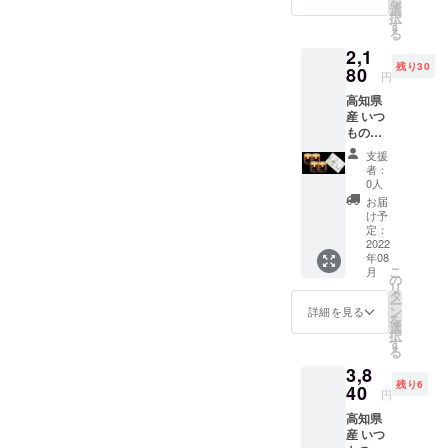
を
材料:
選
択
みょう
す
る
が、レ
2,1
モン
残り30
酢、砂
80
円
糖、食
高知県
塩 内容
産 いつ
量:170g
もの
保存方
みょう
法:直射
支援
が
日光を
者：
170g×4
避け、
0人
個 (送料
冷暗所
お届
＆消費
で保存
け予
税込) 名
添加物
定：
称:ド
2022
表示:無
年08
レッシ
し アレ
こ
月
ングタ
ルギー
の
リ
イプ調
表示:無
タ
ー
味料 原
し 賞味
ン
詳細を見る
を
材料:
期
選
択
みょう
限:120
す
る
が、レ
日～180
3,8
モン
日 主原
残り6
酢、砂
40
材料の
円
糖、食
原産地:
高知県
塩 内容
高知県
産 いつ
量:170g
産 ま