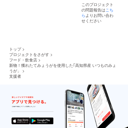
ていき
離島扱
このプロジェクト
ますの
いのエ
の問題報告は
こち
で、予
リア
定より
ら
よりお問い合わ
は、送
早く到
料が合
せください
着する
わない
場合も
ためご
ありま
支援を
す。ご
お受け
了承く
できま
ださ
せん。
トップ
>
い。 ※
大変申
プロジェクトをさがす
>
注意事
し訳ご
フード・飲食店
>
項 ～ご
ざいま
確認く
新物！獲れたてみょうがを使用した｢高知県産 いつものみょ
せん
ださい
が、ご
うが」
>
～宅急
了承く
支援者
便の沖
ださ
縄全エ
い。
リア、
離島扱
いのエ
リア
は、送
料が合
わない
ためご
支援を