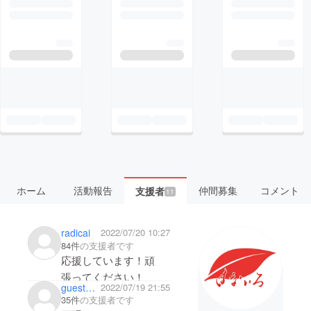
ホーム
活動報告
仲間募集
コメント
支援者
11
radicai
2022/07/20 10:27
84件
の支援者です
応援しています！頑
張ってください！
guest87b0997d7474
2022/07/19 21:55
35件
の支援者です