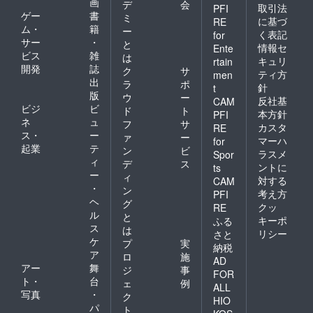
画
デ
会
取引法
PFI
ゲー
書
ミ
に基づ
RE
ム・
籍
ー
く表記
for
サー
・
と
情報セ
Ente
ビス
雑
は
キュリ
rtain
開発
誌
ク
サ
ティ方
men
出
ラ
ポ
針
t
版
ウ
ー
反社基
CAM
ビジ
ビ
ド
ト
本方針
PFI
ネ
ュ
フ
サ
カスタ
RE
ス・
ー
ァ
ー
マーハ
for
起業
テ
ン
ビ
ラスメ
Spor
ィ
デ
ス
ントに
ts
ー
ィ
対する
CAM
・
ン
考え方
PFI
ヘ
グ
クッ
RE
ル
と
キーポ
ふる
ス
は
リシー
さと
ケ
プ
実
納税
ア
ロ
施
AD
アー
舞
ジ
事
FOR
ト・
台
ェ
例
ALL
写真
・
ク
HIO
パ
ト