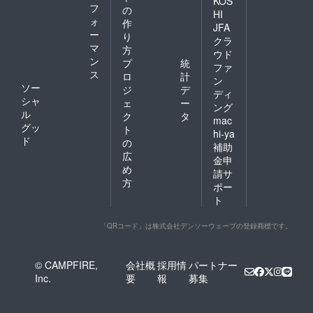
KOS
フ
の
HI
ォ
作
JFA
ー
り
クラ
マ
方
ウド
ン
プ
統
ファ
ス
ロ
計
ン
ソー
ジ
デ
ディ
シャ
ェ
ー
ング
ル
ク
タ
mac
グッ
ト
hi-ya
ド
の
補助
広
金申
め
請サ
方
ポー
ト
「QRコード」は株式会社デンソーウェーブの登録商標です。
© CAMPFIRE,
会社概
採用情
パートナー
Inc.
要
報
募集