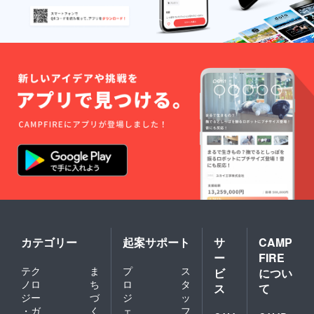
お受け
できま
せん。
大変申
し訳ご
ざいま
せん
が、ご
了承く
ださ
い。
カテゴリー
起案サポート
サ
CAMP
ー
FIRE
テク
ま
プ
ス
ビ
につい
ノロ
ち
ロ
タ
ス
て
ジー
づ
ジ
ッ
・ガ
く
ェ
フ