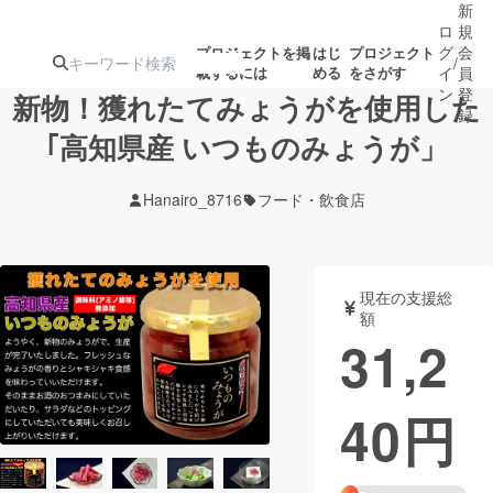
新
ロ
規
グ
会
プロジェクトを掲
はじ
プロジェクト
/
載するには
める
をさがす
イ
員
ン
登
新物！獲れたてみょうがを使用した
録
｢高知県産 いつものみょうが」
人気のプロ
注目のリ
注目の新着プロ
募集終了が近いプ
もうすぐ公開
Hanairo_8716
フード・飲食店
ジェクト
ターン
ジェクト
ロジェクト
されます
アート・写真
音楽
現在の支援総
額
31,2
テクノロジー・ガジェット
ゲーム・サ
40
円
映像・映画
書籍・雑誌
ビジネス・起業
チャレンジ