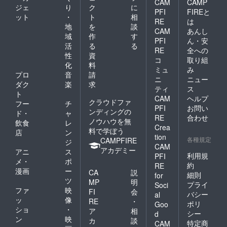
CAM
CAMP
ジェ
り
ク
に
PFI
FIREと
ット
・
ト
相
RE
は
地
を
談
CAM
あんし
域
作
す
PFI
ん・安
活
る
る
RE
全への
性
資
コ
取り組
化
料
ミュ
み
プロ
音
請
ニ
ニュー
ダク
楽
求
ティ
ス
ト
CAM
ヘルプ
クラウドファ
フー
チ
PFI
お問い
ンディングの
ド・
ャ
RE
合わせ
ノウハウを無
飲食
レ
Crea
料で学ぼう
店
ン
tion
各種規定
CAMPFIRE
ジ
CAM
アカデミー
アニ
ス
利用規
PFI
メ・
ポ
約
RE
漫画
ー
CA
説
細則
for
ツ
MP
明
プライ
Soci
ファ
映
FI
会
バシー
al
ッ
像
RE
・
ポリ
Goo
ショ
・
ア
相
シー
d
ン
映
カ
談
特定商
CAM