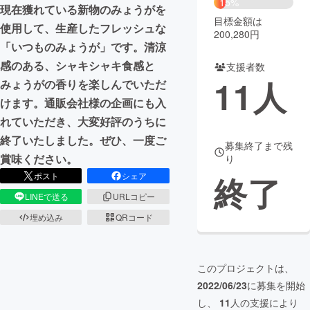
15%
現在獲れている新物のみょうがを
目標金額は
まちづくり・地域活性化
使用して、生産したフレッシュな
200,280円
「いつものみょうが」です。清涼
感のある、シャキシャキ食感と
支援者数
CAMPFIRE for Social Good
CAMPFIRE Creation
11
人
みょうがの香りを楽しんでいただ
CAMPFIREふるさと納税
machi-ya
コミュニティ
けます。通販会社様の企画にも入
れていただき、大変好評のうちに
終了いたしました。ぜひ、一度ご
募集終了まで残
賞味ください。
り
終了
ポスト
シェア
LINEで送る
URLコピー
埋め込み
QRコード
このプロジェクトは、
2022/06/23
に募集を開始
し、
11
人の支援により