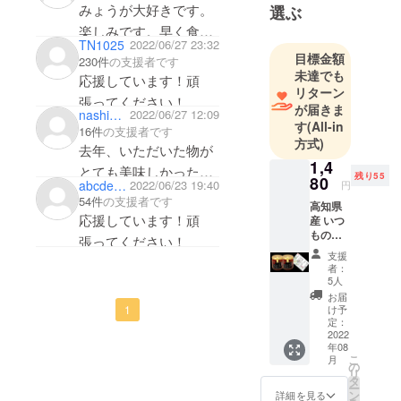
ください。
いもの作り
みょうが大好きです。
選ぶ
をサポート
楽しみです。早く食べ
TN1025
2022/06/27 23:32
していま
たいです。頑張ってく
目標金額
230件
の支援者です
す。
ださい。
未達でも
応援しています！頑
リターン
張ってください！
が届きま
nashimarumaru
2022/06/27 12:09
す
(All-in
16件
の支援者です
方式)
去年、いただいた物が
1,4
とても美味しかったの
残り55
80
abcdefghijklmnopqrstuvwxyzzzzzz
2022/06/23 19:40
円
で、また購入する機会
54件
の支援者です
高知県
があって嬉しいです！
応援しています！頑
産 いつ
もの
応援しています！頑
張ってください！
みょう
支援
張ってください！
が
者：
170g×2
5人
個 (送料
お届
＆消費
け予
1
税込) 名
定：
称:ド
2022
年08
レッシ
こ
月
ングタ
の
リ
イプ調
タ
ー
味料 原
ン
詳細を見る