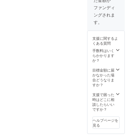
し アレ
予定は8
注意事
ルギー
月とし
項 ～ご
ファンディ
表示:無
ており
確認く
ングされま
し 賞味
ます
ださい
期
が、準
～宅急
す。
限:120
備が完
便の沖
日～180
了次第
縄全エ
日 主原
出荷し
リア、
支援に関するよ
材料の
ていき
離島扱
くある質問
原産地:
ますの
いのエ
高知県
で、予
手数料はいく
リア
産 ま
定より
らかかります
は、送
た、感
早く到
か？
料が合
謝のお
着する
わない
手紙も
場合も
目標金額に届
ためご
添えさ
ありま
かなかった場
支援を
せてい
す。ご
合どうなりま
お受け
ただき
了承く
すか？
できま
ます。
ださ
せん。
※お届け
い。 ※
支援で困った
大変申
予定は8
注意事
時はどこに相
し訳ご
月とし
項 ～ご
談したらいい
ざいま
ており
確認く
ですか？
せん
ます
ださい
が、ご
が、準
～宅急
了承く
ヘルプページを
備が完
便の沖
ださ
見る
了次第
縄全エ
い。
出荷し
リア、