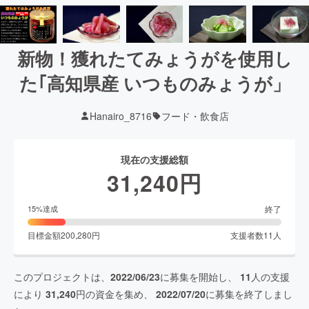
新物！獲れたてみょうがを使用し
た｢高知県産 いつものみょうが」
Hanairo_8716
フード・飲食店
現在の支援総額
31,240
円
終了
15
%達成
目標金額
200,280
円
支援者数
11
人
このプロジェクトは、
2022/06/23
に募集を開始し、
11
人の支援
により
31,240
円の資金を集め、
2022/07/20
に募集を終了しまし