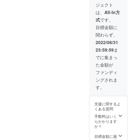
S.M.L.X
ジェクト
Lの4サ
イズと
は、
All-In方
なりま
式
です。
す。 ご
希望の
目標金額に
サイズ
関わらず、
をお申
込み時
2022/08/31
に選択
23:59:59
ま
下さ
い。
でに集まっ
た金額が
ファンディ
ングされま
す。
支援に関するよ
くある質問
手数料はいく
らかかります
か？
目標金額に届