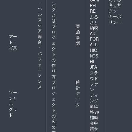
・
ン
考え方
PFI
ヘ
グ
クッ
RE
ル
と
キーポ
ふる
ス
は
リシー
さと
ケ
プ
実
納税
ア
ロ
施
AD
アー
舞
ジ
事
FOR
ト・
台
ェ
例
ALL
写真
・
ク
HIO
パ
ト
KOS
フ
の
HI
ォ
作
JFA
ー
り
クラ
マ
方
ウド
ン
プ
統
ファ
ス
ロ
計
ン
ソー
ジ
デ
ディ
シャ
ェ
ー
ング
ル
ク
タ
mac
グッ
ト
hi-ya
ド
の
補助
広
金申
め
請サ