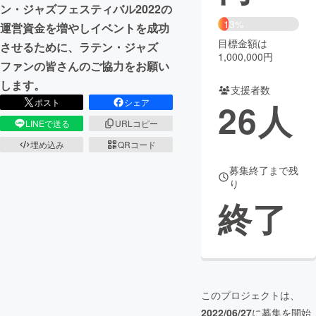
ン・ジャズフェスティバル2022の
13%
運営資金を増やしイベントを成功
まちづくり・地域活性化
目標金額は
させるために、ラテン・ジャズ
1,000,000円
ファンの皆さんのご協力をお願い
CAMPFIRE for Social Good
CAMPFIRE Creation
します。
支援者数
CAMPFIREふるさと納税
machi-ya
コミュニティ
ポスト
シェア
26
人
LINEで送る
URLコピー
埋め込み
QRコード
募集終了まで残
り
終了
このプロジェクトは、
2022/06/27
に募集を開始