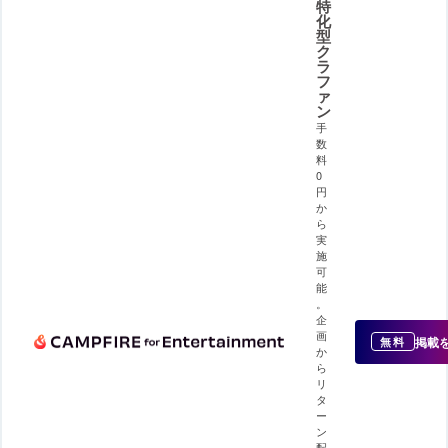
特
化
型
ク
ラ
フ
ァ
ン
手
数
料
0
円
か
ら
実
施
可
能
。
企
画
掲載
無料
か
ら
リ
タ
ー
ン
配