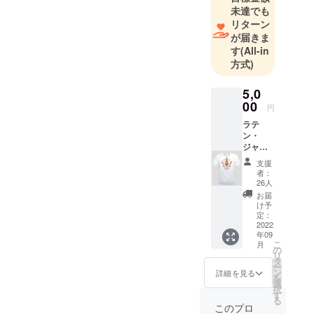
未達でも
リターン
が届きま
す
(All-in
方式)
5,0
00
円
ラテ
ン・
ジャズ
フェス
支援
ティバ
者：
ル2022
26人
のオリ
お届
ジナルT
け予
シャツ
定：
を返礼
2022
年09
品とし
こ
月
て5000
の
リ
円1口に
タ
ー
1枚お送
ン
詳細を見る
を
りしま
選
択
す！ サ
す
る
イズは
このプロ