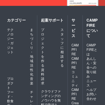
カテゴリー
起案サポート
サ
CAMP
ー
FIRE
テク
ま
プ
ス
ビ
につい
ノロ
ち
ロ
タ
ス
て
ジー
づ
ジ
ッ
・ガ
く
ェ
フ
CAM
CAMP
ジェ
り
ク
に
PFI
FIREと
ット
・
ト
相
RE
は
地
を
談
CAM
あんし
域
作
す
PFI
ん・安
活
る
る
RE
全への
性
資
コ
取り組
化
料
ミュ
み
プロ
音
請
ニ
ニュー
ダク
楽
求
ティ
ス
ト
CAM
ヘルプ
クラウドファ
フー
チ
PFI
お問い
ンディングの
ド・
ャ
RE
合わせ
ノウハウを無
飲食
レ
Crea
料で学ぼう