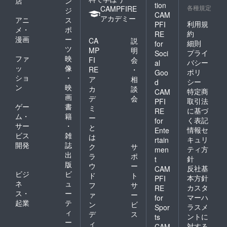
店
ン
tion
各種規定
CAMPFIRE
ジ
CAM
アカデミー
アニ
ス
利用規
PFI
メ・
ポ
約
RE
漫画
ー
CA
説
細則
for
ツ
MP
明
プライ
Soci
ファ
映
FI
会
バシー
al
ッ
像
RE
・
ポリ
Goo
ショ
・
ア
相
シー
d
ン
映
カ
談
特定商
CAM
画
デ
会
取引法
PFI
ゲー
書
ミ
に基づ
RE
ム・
籍
ー
く表記
for
サー
・
と
情報セ
Ente
ビス
雑
は
キュリ
rtain
開発
誌
ク
サ
ティ方
men
出
ラ
ポ
針
t
版
ウ
ー
反社基
CAM
ビジ
ビ
ド
ト
本方針
PFI
ネ
ュ
フ
サ
カスタ
RE
ス・
ー
ァ
ー
マーハ
for
起業
テ
ン
ビ
ラスメ
Spor
ィ
デ
ス
ントに
ts
ー
ィ
対する
CAM