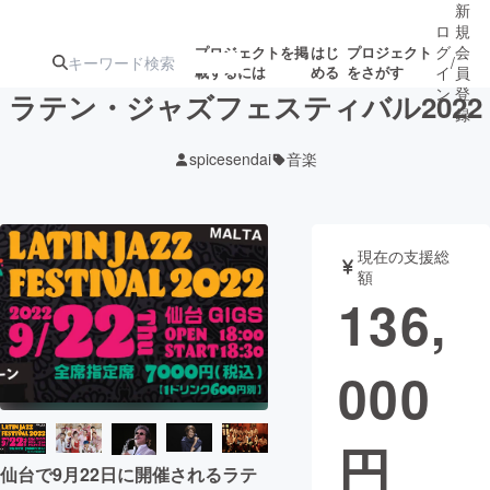
新
ロ
規
グ
会
プロジェクトを掲
はじ
プロジェクト
/
載するには
める
をさがす
イ
員
ン
登
ラテン・ジャズフェスティバル2022
録
spicesendai
音楽
人気のプロ
注目のリ
注目の新着プロ
募集終了が近いプ
もうすぐ公開
ジェクト
ターン
ジェクト
ロジェクト
されます
現在の支援総
額
アート・写真
音楽
136,
テクノロジー・ガジェット
ゲーム・サ
000
映像・映画
書籍・雑誌
円
ビジネス・起業
チャレンジ
仙台で9月22日に開催されるラテ