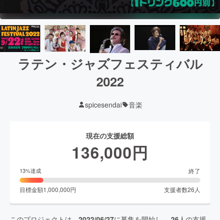
ラテン・ジャズフェスティバル
2022
spicesendai
音楽
現在の支援総額
136,000
円
終了
13
%達成
目標金額
1,000,000
円
支援者数
26
人
このプロジェクトは、
2022/06/27
に募集を開始し、
26
人の支援