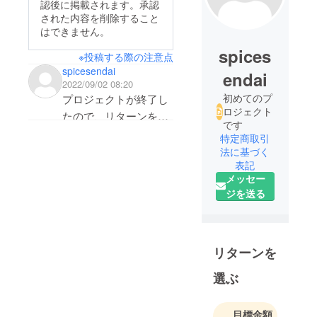
認後に掲載されます。承認
された内容を削除すること
はできません。
spices
※投稿する際の注意点
spicesendai
endai
2022/09/02 08:20
初めてのプ
プロジェクトが終了し
ロジェクト
たので、リターンを実
です
施するために協力者の
特定商取引
リストをみたいのです
法に基づく
表記
が、初めてプロジェク
メッセー
トを実施したのでやり
ジを送る
方がわかりません。
具体的にどのアイコン
から入って個人情報を
リターンを
確認するかの方法を教
えてください。
選ぶ
宜しくお願いします。
目標金額