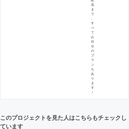
送
ま
で
、
す
べ
て
お
任
せ
の
プ
ラ
ン
も
あ
り
ま
す
！
このプロジェクトを見た人はこちらもチェックし
ています