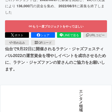
により
136,000
円の資金を集め、
2022/08/31
に募集を終了しま
した
もう一度プロジェクトをやってほしい
ポスト
シェア
LINEで送る
URLコピー
埋め込み
QRコード
仙台で9月22日に開催されるラテン・ジャズフェスティ
バル2022の運営資金を増やしイベントを成功させるため
に、ラテン・ジャズファンの皆さんのご協力をお願いし
ます。
エ
ン
タ
メ
領
域