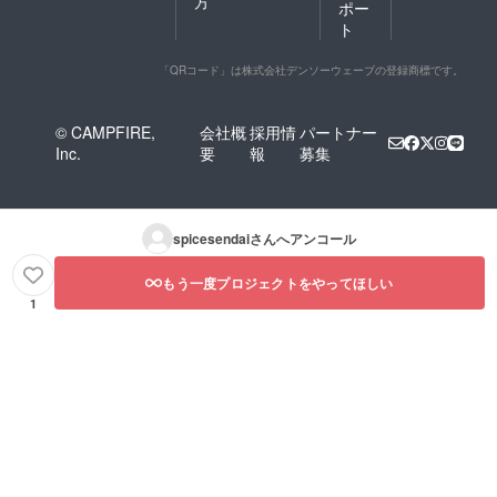
方
ポー
ト
「QRコード」は株式会社デンソーウェーブの登録商標です。
© CAMPFIRE,
会社概
採用情
パートナー
Inc.
要
報
募集
spicesendai
さんへアンコール
もう一度プロジェクトをやってほしい
1