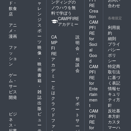
ンディングの
ド・
ャ
RE
合わせ
ノウハウを無
飲食
レ
Crea
料で学ぼう
店
ン
tion
各種規定
CAMPFIRE
ジ
CAM
アカデミー
アニ
ス
利用規
PFI
メ・
ポ
約
RE
漫画
ー
CA
説
細則
for
ツ
MP
明
プライ
Soci
ファ
映
FI
会
バシー
al
ッ
像
RE
・
ポリ
Goo
ショ
・
ア
相
シー
d
ン
映
カ
談
特定商
CAM
画
デ
会
取引法
PFI
ゲー
書
ミ
に基づ
RE
ム・
籍
ー
く表記
for
サー
・
と
情報セ
Ente
ビス
雑
は
キュリ
rtain
開発
誌
ク
サ
ティ方
men
出
ラ
ポ
針
t
版
ウ
ー
反社基
CAM
ビジ
ビ
ド
ト
本方針
PFI
ネ
ュ
フ
サ
カスタ
RE
ス・
ー
ァ
ー
マーハ
for
起業
テ