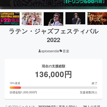
ラテン・ジャズフェスティバル
2022
spicesendai
音楽
現在の支援総額
136,000
円
終了
13
%達成
目標金額
1,000,000
円
支援者数
26
人
このプロジェクトは、
2022/06/27
に募集を開始し、
26
人の支援