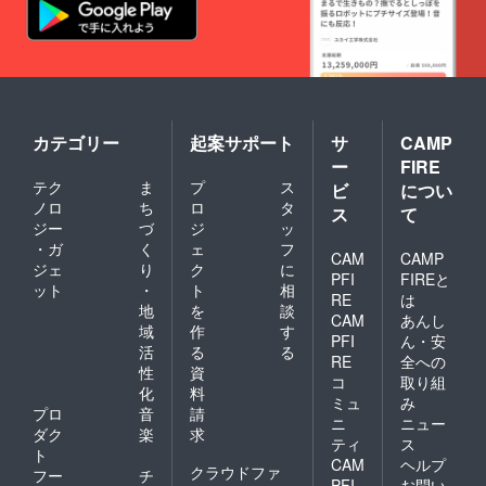
カテゴリー
起案サポート
サ
CAMP
ー
FIRE
テク
ま
プ
ス
ビ
につい
ノロ
ち
ロ
タ
ス
て
ジー
づ
ジ
ッ
・ガ
く
ェ
フ
CAM
CAMP
ジェ
り
ク
に
PFI
FIREと
ット
・
ト
相
RE
は
地
を
談
CAM
あんし
域
作
す
PFI
ん・安
活
る
る
RE
全への
性
資
コ
取り組
化
料
ミュ
み
プロ
音
請
ニ
ニュー
ダク
楽
求
ティ
ス
ト
CAM
ヘルプ
クラウドファ
フー
チ
PFI
お問い