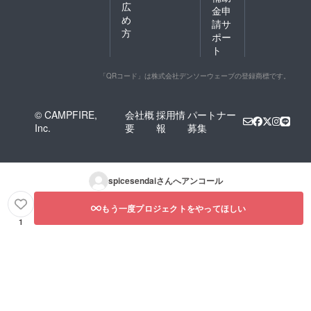
広
金申
め
請サ
方
ポー
ト
「QRコード」は株式会社デンソーウェーブの登録商標です。
© CAMPFIRE,
会社概
採用情
パートナー
Inc.
要
報
募集
spicesendai
さんへアンコール
もう一度プロジェクトをやってほしい
1