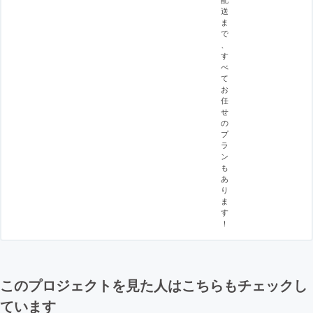
送
ま
で
、
す
べ
て
お
任
せ
の
プ
ラ
ン
も
あ
り
ま
す
！
このプロジェクトを見た人はこちらもチェックし
ています