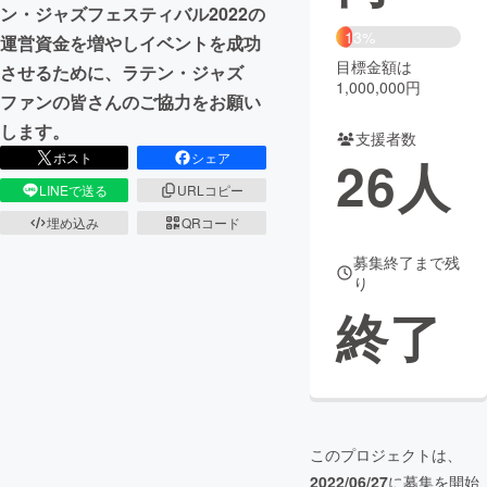
ン・ジャズフェスティバル2022の
13%
運営資金を増やしイベントを成功
まちづくり・地域活性化
目標金額は
させるために、ラテン・ジャズ
1,000,000円
ファンの皆さんのご協力をお願い
CAMPFIRE for Social Good
CAMPFIRE Creation
します。
支援者数
CAMPFIREふるさと納税
machi-ya
コミュニティ
ポスト
シェア
26
人
LINEで送る
URLコピー
埋め込み
QRコード
募集終了まで残
り
終了
このプロジェクトは、
2022/06/27
に募集を開始