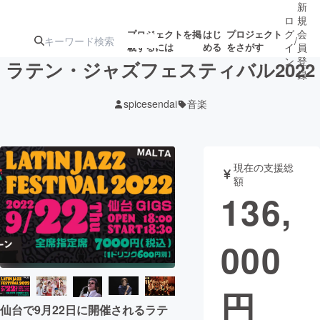
新
ロ
規
グ
会
プロジェクトを掲
はじ
プロジェクト
/
載するには
める
をさがす
イ
員
ン
登
ラテン・ジャズフェスティバル2022
録
spicesendai
音楽
人気のプロ
注目のリ
注目の新着プロ
募集終了が近いプ
もうすぐ公開
ジェクト
ターン
ジェクト
ロジェクト
されます
現在の支援総
額
アート・写真
音楽
136,
テクノロジー・ガジェット
ゲーム・サ
000
映像・映画
書籍・雑誌
円
ビジネス・起業
チャレンジ
仙台で9月22日に開催されるラテ