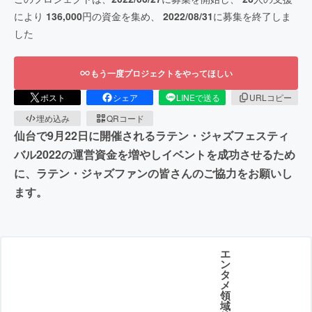
により
136,000
円の資金を集め、
2022/08/31
に募集を終了しま
した
もう一度プロジェクトをやってほしい
ポスト
シェア
LINEで送る
URLコピー
埋め込み
QRコード
仙台で9月22日に開催されるラテン・ジャズフェスティ
バル2022の運営資金を増やしイベントを成功させるため
に、ラテン・ジャズファンの皆さんのご協力をお願いし
ます。
エ
ン
タ
メ
領
域