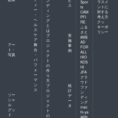
ン
ビ
ラスメ
Spor
ィ
デ
ス
ントに
ts
ー
ィ
対する
CAM
・
ン
考え方
PFI
ヘ
グ
クッ
RE
ル
と
キーポ
ふる
ス
は
リシー
さと
ケ
プ
実
納税
ア
ロ
施
AD
アー
舞
ジ
事
FOR
ト・
台
ェ
例
ALL
写真
・
ク
HIO
パ
ト
KOS
フ
の
HI
ォ
作
JFA
ー
り
クラ
マ
方
ウド
ン
プ
統
ファ
ス
ロ
計
ン
ソー
ジ
デ
ディ
シャ
ェ
ー
ング
ル
ク
タ
mac
グッ
ト
hi-ya
ド
の
補助