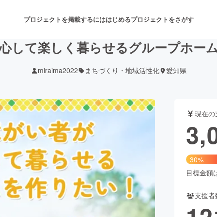
プロジェクトを掲載するには
はじめる
プロジェクトをさがす
心して楽しく暮らせるグループホー
miraima2022
まちづくり・地域活性化
愛知県
注目のリターン
注目の新着プロジェクト
募集終了が近いプロジェクト
も
現在の
音楽
舞台・パフォーマンス
3,
ゲーム・サービス開発
フード・飲食店
30%
書籍・雑誌出版
アニメ・漫画
目標金額は1
支援者
チャレンジ
ビューティー・ヘルスケ
12