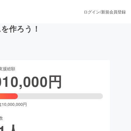
ログイン
/
新規会員登録
ムを作ろう！
うすぐ公開されます
支援総額
プロダクト
010,000
円
ファッション
スポーツ
0,000,000円
数
ア
ソーシャルグッド
1
人