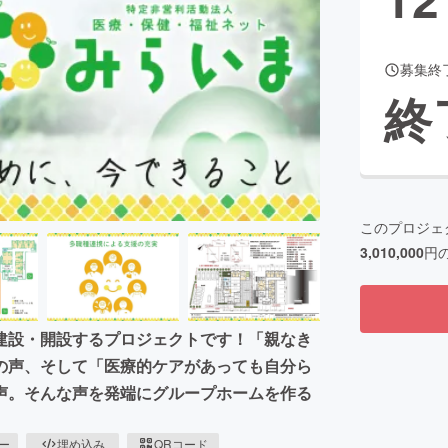
募集終
CAMPFIRE for Social Good
CAMPFIRE Creation
終
CAMPFIREふるさと納税
machi-ya
コミュニティ
このプロジェ
3,010,000
円
建設・開設するプロジェクトです！「親なき
の声、そして「医療的ケアがあっても自分ら
声。そんな声を発端にグループホームを作る
ピー
埋め込み
QRコード