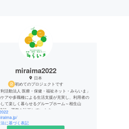
miraima2022
日本
初めてのプロジェクトです
営利活動法人 医療・保健・福祉ネット・みらいま」
的ケアや多職種による生活支援が充実し、利用者の
心して楽しく暮らせるグループホーム～相生山
の建設・運営を計画しています。
2022
な機関のご協力を得つつ、令和５年建設、令和6年
miraima.jp/
ざしています。
引法に基づく表記