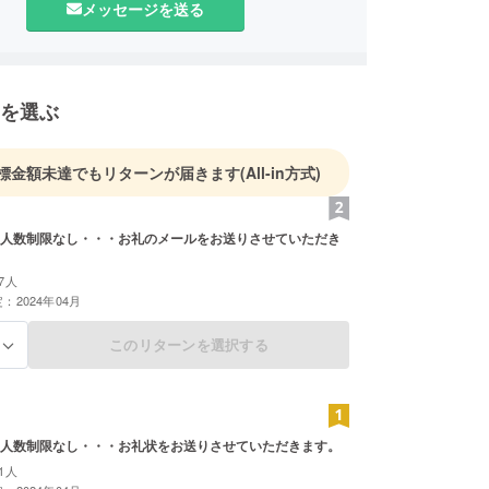
メッセージを送る
・開設のための資金を集めております。
賛同いただける方のご支援をよろしくお願い申し上
を選ぶ
標金額未達でもリターンが届きます
(All-in方式)
人数制限なし・・・お礼のメールをお送りさせていただき
7人
：2024年04月
このリターンを選択する
る
人数制限なし・・・お礼状をお送りさせていただきます。
1人