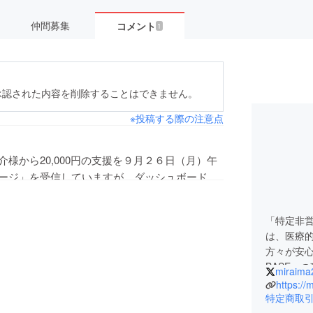
仲間募集
コメント
1
承認された内容を削除することはできません。
※投稿する際の注意点
大介様から20,000円の支援を９月２６日（月）午
ージ」を受信していますが、ダッシュボードに
「特定非
は、医療
方々が安
BASE～
miraima
さまざま
https://
開設をめ
特定商取