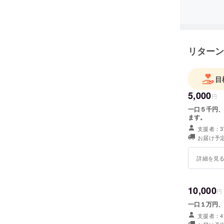
施設建設
趣旨にご
げます。
リターン
目
5,000
円
一口５千円、
ます。
支援者：3
お届け予定
詳細を見
10,000
円
一口１万円、
支援者：4