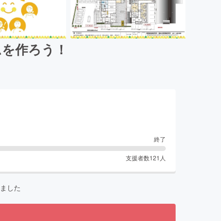
ムを作ろう！
終了
支援者数
121
人
ました