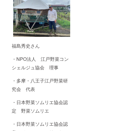
る場合
があり
ます ※
価格は
消費税
込みで
す
福島秀史さん
・NPO法人 江戸野菜コン
シェルジュ協会 理事
・多摩・八王子江戸野菜研
究会 代表
・日本野菜ソムリエ協会認
定 野菜ソムリエ
・日本野菜ソムリエ協会認