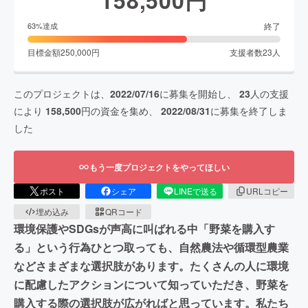
終了
63
%達成
目標金額
250,000
円
支援者数
23
人
このプロジェクトは、
2022/07/16
に募集を開始し、
23
人の支援
により
158,500
円の資金を集め、
2022/08/31
に募集を終了しま
した
もう一度プロジェクトをやってほしい
ポスト
シェア
LINEで送る
URLコピー
埋め込み
QRコード
環境保護やSDGsが声高に叫ばれる中「野菜を購入す
る」という行為ひとつ取っても、自然農法や循環型農業
などさまざまな選択肢があります。たくさんの人に環境
に配慮したアクションについて知っていただき、野菜を
購入する際の選択肢が広がればと思っています。私たち