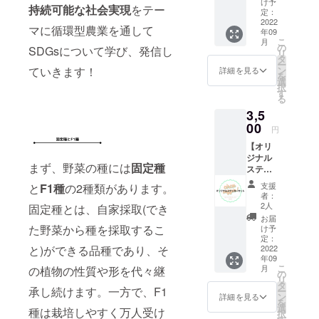
け予
さんの人に
持続可能な社会実現
をテー
とレシ
定：
知ってもら
ピセッ
2022
マに循環型農業を通して
年09
トを
いたいと
こ
月
メール
の
SDGsについて学び、発信し
思っていま
リ
で送信
タ
ー
いたし
す。また
ン
ていきます！
詳細を見る
を
ます。
選
「野菜を買
択
※価格は
す
る
う」という
消費税
3,5
込みで
行動ひとつ
す
00
円
取っても、
【オリ
自然農法や
ジナル
慣行農法、
まず、野菜の種には
固定種
ステッ
固定種野
カー
支援
と
F1種
の2種類があります。
セッ
菜、F1種野
者：
ト】 オ
2人
固定種とは、自家採取(でき
菜…と数多
リジナ
お届
くの選択肢
ルス
た野菜から種を採取するこ
け予
テッ
定：
がありま
カーを3
2022
と)ができる品種であり、そ
す。持続可
年09
種類
こ
月
の植物の性質や形を代々継
セット
能な社会を
の
リ
でご指
タ
実現するた
承し続けます。一方で、F1
ー
定の住
ン
詳細を見る
を
めに私たち
所にお
選
種は栽培しやすく万人受け
択
送りし