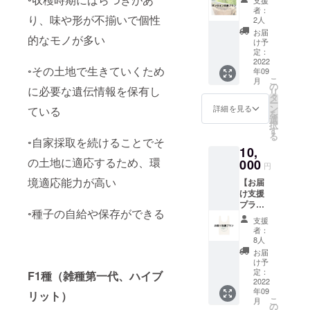
Thank
たしま
者：
you
り、味や形が不揃いで個性
す。 エ
2人
mail、
コバッ
お届
的なモノが多い
活動報
グ 本体
け予
告書と
サイズ
定：
デジタ
2022
横x縦:
◦その土地で生きていくため
年09
ルパン
約
こ
月
フレッ
300×36
の
に必要な遺伝情報を保有し
リ
トを
0mm（
タ
ー
メール
持ち手
ン
詳細を見る
ている
を
にて送
含む
選
択
信いた
530mm
す
る
しま
） 持ち
◦自家採取を続けることでそ
10,
す。 ※
手サイ
の土地に適応するため、環
価格は
000
ズ:約
円
消費税
50×170
境適応能力が高い
【お届
込みで
ｍｍ 折
け支援
す
りたた
プラ
みマチ:
◦種子の自給や保存ができる
ン】 サ
約
支援
クベジ
100mm
者：
ロゴ入
素材:
8人
りオリ
コット
お届
ジナル
ン ※デ
け予
エコ
定：
ザイ
F1種（雑種第一代、ハイブ
バッ
2022
ン・仕
年09
グ、オ
リット）
様は変
こ
月
リジナ
の
更され