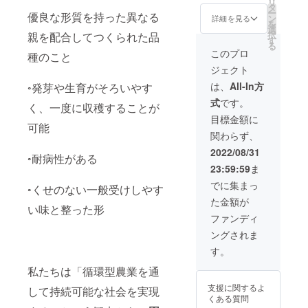
リ
ルス
タ
る場合
ー
優良な形質を持った異なる
テッ
ン
があり
詳細を見る
を
カー、
選
ます ※
択
親を配合してつくられた品
手書き
す
価格は
る
お礼
消費税
このプロ
種のこと
メッ
込みで
ジェクト
セー
す
ジ、活
は、
All-In方
◦発芽や生育がそろいやす
動報告
式
です。
書、パ
く、一度に収穫することが
ンフ
目標金額に
レット
可能
関わらず、
をご指
定の住
2022/08/31
◦耐病性がある
所にお
23:59:59
ま
送りし
ます。
でに集まっ
◦くせのない一般受けしやす
エコ
た金額が
バッグ
い味と整った形
本体サ
ファンディ
イズ 横
ングされま
x縦: 約
300×36
す。
0mm（
持ち手
私たちは「循環型農業を通
含む
支援に関するよ
して持続可能な社会を実現
530mm
くある質問
） 持ち