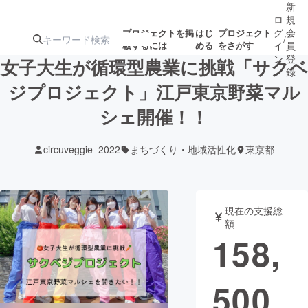
新
ロ
規
グ
会
プロジェクトを掲
はじ
プロジェクト
/
載するには
める
をさがす
イ
員
ン
登
女子大生が循環型農業に挑戦「サクベ
録
ジプロジェクト」江戸東京野菜マル
シェ開催！！
人気のプロ
注目のリ
注目の新着プロ
募集終了が近いプ
もうすぐ公開
ジェクト
ターン
ジェクト
ロジェクト
されます
circuveggie_2022
まちづくり・地域活性化
東京都
アート・写真
音楽
現在の支援総
テクノロジー・ガジェット
ゲーム・サ
額
158,
映像・映画
書籍・雑誌
500
ビジネス・起業
チャレンジ