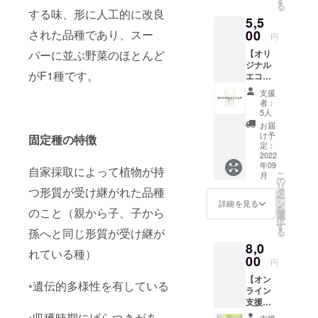
ができる最
す
る
ます。
する味、形に人工的に改良
善の行動・
5,5
ステッ
選択肢は何
カー 本
00
された品種であり、スー
円
体サイ
か、考える
【オリ
パーに並ぶ野菜のほとんど
ズ 横×
きっかけに
ジナル
縦:約
がF1種です。
エコ
50mm×
なればと活
バッ
50mm
支援
動していま
グ】 お
※画像ス
者：
す。私たち
買い物
テッ
5人
にちょ
カーデ
の活動に賛
お届
うどい
ザイン
け予
固定種
の特徴
同し、ご支
いサイ
は一例
定：
ズ&シン
2022
援いただけ
です ※
年09
プルな
デザイ
自家採取によって植物が持
たら幸いで
こ
月
デザイ
ン・仕
の
リ
す。
ン！ 私
つ形質が受け継がれた品種
様は変
タ
ー
たちが
更され
ン
詳細を見る
を
のこと（親から子、子から
作成し
る場合
選
択
たサク
があり
す
る
孫へと同じ形質が受け継が
ベジロ
ます ※
8,0
ゴ入り
価格は
れている種）
エコ
00
消費税
円
バッグ
込みで
【オン
をご指
す
◦遺伝的多様性を有している
ライン
定の住
支援プ
所にお
ラン】
送りい
◦収穫時期にばらつきがあ
支援