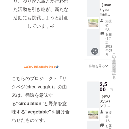
リ、ゆりか
先輩方が行われ
野菜で、栽
【Than
た活動を引き継ぎ、新たな
k you
培の難しさ
mail】
活動にも挑戦しようと計画
や個性的な
私たち
支援
のお礼
形から市場
者：
しています🌱
メッ
5人
への出荷は
セージ
お届
困難であ
をメー
け予
ルで送
定：
り、スー
信いた
2022
パーに並ぶ
年09
します
こ
月
ことはほと
※価格は
の
リ
消費税
タ
んどありま
ー
込みで
ン
詳細を見る
せん。しか
を
す
選
択
しこの固定
す
る
こちらのプロジェクト「サ
種野菜は
2,5
クベジ(circu veggie)」の由
とってもお
00
円
いしいので
来は、循環を意味す
【デジ
す。この東
タルパ
る
"circulation"
と野菜を意
ンフ
京都の隠れ
レッ
味する
"vegetable"
を掛け合
た魅力「江
支援
ト】 デ
者：
戸東京野
わせたものです。
ジタル
4人
パンフ
菜」をたく
お届
レット