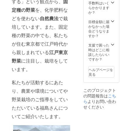
する」という観点から、
固
手サイ
手数料はいく
ズ:約
らかかります
定種の野菜
を、化学肥料な
50×170
か？
ｍｍ 折
どを使わない
自然
農法
で栽
りたた
目標金額に届
みマチ:
培しています。また、固定
かなかった場
約
合どうなりま
種の野菜の中でも、私たち
100mm
すか？
素材:
が住む東京都で江戸時代か
コット
支援で困った
ン ス
時はどこに相
ら親しまれている
江戸東京
テッ
談したらいい
カー 本
ですか？
野菜
に注目し、栽培をして
体サイ
ズ 横×
います。
ヘルプページを
縦:約
見る
50mm×
50mm
私たちが活動するにあた
※画像ス
このプロジェクト
り、農業や環境についてや
テッ
の問題報告は
こち
カーデ
野菜栽培のご指導をしてい
ザイン
ら
よりお問い合わ
は一例
せください
ただいている福島さんにつ
です ※
デザイ
いてご紹介いたします。
ン・仕
様は変
更され