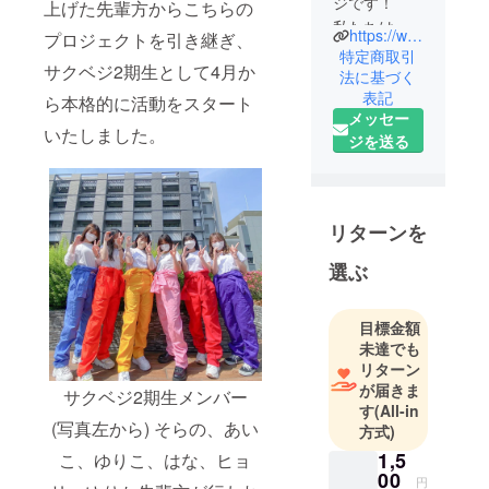
ジです！
上げた先輩方からこちらの
私たちは東
https://www.instagram.com/circu_veggie
プロジェクトを引き継ぎ、
京の大学に
特定商取引
サクベジ2期生として4月か
通う女子大
法に基づく
表記
生6人組で
ら本格的に活動をスタート
メッセー
す。
いたしました。
ジを送る
私たちは現
在声高に叫
ばれている
SDGsに着目
リターンを
し、絶滅が
危惧されて
選ぶ
いる江戸東
京野菜の環
目標金額
境に優しい
未達でも
栽培に挑戦
リターン
していま
が届きま
サクベジ2期生メンバー
す
(All-in
す。江戸東
(写真左から) そらの、あい
方式)
京野菜は
1,5
こ、ゆりこ、はな、ヒョ
「固定種」
00
と呼ばれる
円