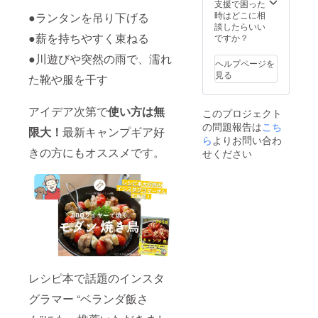
況、使
（1個あ
支援で困った
たりの
用部材
たりの
時はどこに相
●ランタンを吊り下げる
価格）
の供給
価格）
談したらいい
となり
状況、
●薪を持ちやすく束ねる
となり
ですか？
ます。
製造工
ます。
※ 割引
●川遊びや突然の雨で、濡れ
程上、
※ 割引
率は販
ヘルプページを
国際情
率は販
売予定
見る
た靴や服を干す
勢など
売予定
価格に
によ
価格に
送料を
り、出
送料を
含む合
アイデア次第で
使い方は無
このプロジェクト
荷時期
含む合
計金額
の問題報告は
こち
が遅れ
計金額
に対す
限大
！
最新キャンプギア好
る場合
ら
よりお問い合わ
に対す
るもの
があり
きの方にもオススメです。
るもの
です。
せください
ます。
です。
※一般販
売予定
価格
（消費
税込）
2,499円
（1個あ
たりの
価格）
となり
レシピ本で話題のインスタ
ます。
グラマー “ベランダ飯さ
※ 割引
率は販