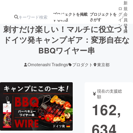
新
ロ
規
グ
会
プロジェクトを掲載
プロジェクトを
/
するには
さがす
イ
員
ン
登
刺すだけ楽しい！マルチに役立つ！
録
ドイツ発キャンプギア：変形自在な
BBQワイヤー串
人気のプロ
注目のリ
注目の新着プロ
募集終了が近いプ
もうすぐ公開
ジェクト
ターン
ジェクト
ロジェクト
されます
Omotenashi Tradings
プロダクト
東京都
アート・写真
音楽
現在の支援総
テクノロジー・ガジェット
ゲーム・サ
額
162,
映像・映画
書籍・雑誌
634
ビジネス・起業
チャレンジ