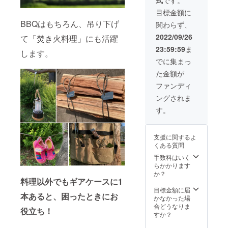
円×4）
性もご
ざいま
に対す
の
ざいま
すので
目標金額に
るもの
32％OF
すので
ご了承
です。
BBQはもちろん、吊り下げ
関わらず、
F＋送
ご了承
くださ
料・梱
くださ
い。 ※
2022/09/26
て「焚き火料理」にも活躍
包料等
い。 ※
注文状
23:59:59
ま
550円＝
注文状
況、使
します。
割引後
況、使
用部材
でに集まっ
価格
用部材
の供給
た金額が
（消費
の供給
状況、
税・送
状況、
製造工
ファンディ
料込）
製造工
程上、
ングされま
7,347円
程上、
国際情
※10月中
国際情
勢など
す。
に先行
勢など
によ
お届け
によ
り、出
※デザイ
り、出
荷時期
支援に関するよ
ン・仕
荷時期
が遅れ
くある質問
様は変
が遅れ
る場合
更にな
る場合
手数料はいく
があり
る可能
があり
らかかります
ます。
性もご
ます。
か？
※一般販
料理以外でもギアケースに1
ざいま
※一般販
売予定
すので
売予定
目標金額に届
価格
本あると、困ったときにお
ご了承
価格
かなかった場
（消費
くださ
（消費
合どうなりま
税込）
役立ち！
い。 ※
税込）
すか？
2,499円
注文状
2,499円
（1個あ