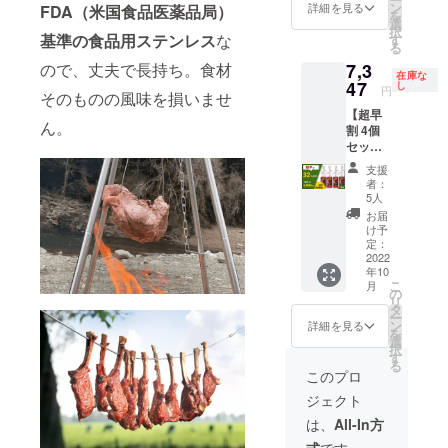
個（1個
税・送
ン
程上、
詳細を見る
FDA（米国食品医薬品局）
※ 割引
を
2本入）
料込）
選
国際情
率は販
択
一般販
17,943
基準の食品用ステンレス
な
す
勢など
売予定
る
売予定
円
によ
価格に
7,3
ので、丈夫で長持ち。食材
価格
※BBQ
り、出
送料を
在庫な
4,998円
47
施設・
し
荷時期
含む合
円
そのものの風味を損いませ
（2,499
飲食店
が遅れ
計金額
【超早
円×2）
経営者
る場合
に対す
ん。
割 4個
の
の方向
があり
るもの
セット
21％OF
けに大
ます。
です。
（先行
F＋送
変お得
※一般販
支援
配
料・梱
なセッ
売予定
者：
送）】
包料等
トで
5人
価格
32％OF
550円＝
す。一
（消費
お届
F：
割引後
般の方
け予
税込）
10,546
価格
定：
もご購
2,499円
円
2022
（消費
入いた
（1個あ
年10
⇒7,347
税・送
だけま
たりの
こ
月
円 ■内
料込）
の
す。
価格）
リ
容 FIRE
4,498円
タ
※11月中
となり
ー
WIRE 4
※10月中
ン
にお届
詳細を見る
ます。
を
個（1個
に先行
選
け ※デ
※ 割引
択
2本入）
お届け
す
ザイ
率は販
る
一般販
※デザイ
ン・仕
このプロ
売予定
売予定
ン・仕
様は変
価格に
ジェクト
価格
様は変
更にな
送料を
9,996円
更にな
る可能
は、
All-In方
含む合
（2,499
る可能
性もご
計金額
式
です。