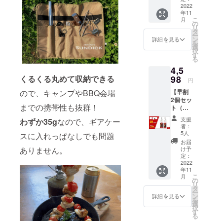
のもとへ。
容 FIRE
2022
海外メー
年11
WIRE 1
こ
月
個（2本
カー、日本
の
リ
入） 一
タ
の皆さま、
ー
般販売
ン
詳細を見る
を
私たちの「3
予定価
選
択
格2,499
す
つの想い
る
円の
（OMOI）」
4,5
10％OF
F＋送
を1つにして
98
くるくる丸めて収納できる
円
料・梱
いくこと
【早割
ので、キャンプやBBQ会場
包料等
が、私たち
2個セッ
550円＝
までの携帯性も抜群！
ト（通
割引後
のよろこび
常配
価格
支援
わずか35g
なので、ギアケー
です。
送）】
（消費
者：
19％OF
世界は、オ
税・送
5人
スに入れっぱなしでも問題
F：
料込）
お届
モシロイも
5,548円
2,799円
け予
ありません。
ので、もっ
⇒4,598
※11月中
定：
円 ■内
2022
にお届
と1つになれ
年11
容 FIRE
け ※デ
る。
こ
月
WIRE 2
ザイ
の
リ
あなたのく
個（1個
ン・仕
タ
ー
2本入）
様は変
ン
詳細を見る
らしをおも
を
一般販
更にな
選
てなしでき
択
売予定
る可能
す
る
価格
たらしあわ
性もご