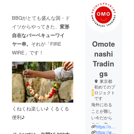
BBQがとても盛んな国・ド
イツからやってきた、
変形
自在なバーベキューワイ
Omote
ヤー串。
それが「FIRE
nashi
WIRE」です！
Tradin
gs
東京都
初めてのプ
ロジェクト
です
海外に出る
くねくね楽しい♪ くるくる
ことが難し
便利♪
い今だから
こそ、海外
https://omotenashitradings.hp.peraichi.com/
のオモシロ
https://www.instagram.com/firewire.bbq/