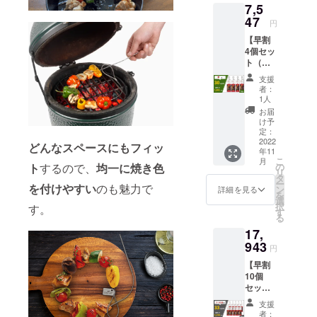
7,5
4,998円
ざいま
せです。
（2,499
47
すので
円
円×2）
ご了承
【早割
の
くださ
4個セッ
19％OF
い。 ※
ト（通
F＋送
注文状
常配
料・梱
況、使
支援
送）】
包料等
用部材
者：
30％OF
550円＝
の供給
1人
F：
割引後
状況、
お届
10,546
価格
製造工
け予
円
（消費
定：
程上、
⇒7,547
2022
税・送
国際情
どんなスペースにもフィッ
年11
円 ■内
料込）
勢など
こ
月
容 FIRE
4,598円
の
ト
するので、
均一に焼き色
によ
リ
WIRE 4
※11月中
タ
り、出
ー
個（1個
を付けやすい
のも魅力で
にお届
ン
荷時期
詳細を見る
を
2本入）
け ※デ
選
が遅れ
択
す。
一般販
ザイ
す
る場合
る
売予定
ン・仕
があり
17,
価格
様は変
ます。
9,996円
943
更にな
※一般販
円
（2,499
る可能
売予定
【早割
円×4）
性もご
価格
10個
の
ざいま
（消費
セット
30％OF
すので
税込）
（通常
F＋送
ご了承
2,499円
支援
配
料・梱
くださ
（1個あ
者：