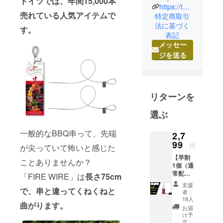
ドイツでは、年間15,000本
イものに出
https://twitter.com/FireWireJapan
売れている人気アイテムで
特定商取引
会った時の
法に基づく
感動を、日
す。
表記
本にいる多
メッセー
くの人に届
ジを送る
けたい。そ
んな想いで
「Omotenas
hi
リターンを
Tradings」は
選ぶ
活動してい
ます。
一般的なBBQ串って、先端
2,7
OMOTENAS
99
円
が尖っていて怖いと感じた
HIの心で、
【早割
海外の
ことありませんか？
1個（通
OMOSHIROI
常配
「FIRE WIRE」は
長さ75cm
を日本に呼
送）】
支援
10％OF
で、串と違ってくねくねと
び寄せ、ま
者：
F：
18人
ごころをこ
曲がります。
3,049円
お届
⇒2,799
めて皆さま
け予
円 ■内
定：