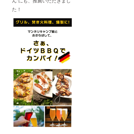
ん”にも、推薦いただきまし
売予定
価格に
た！
送料を
含む合
計金額
に対す
るもの
です。