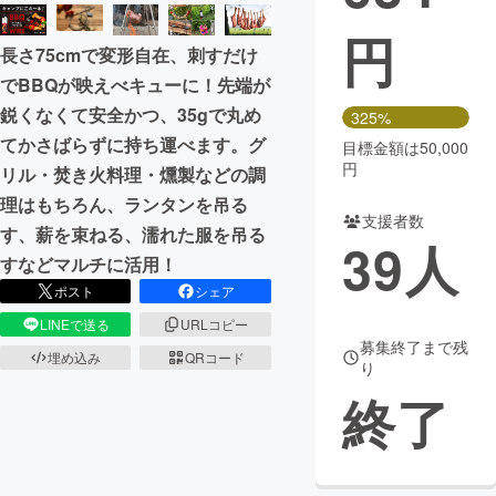
円
まちづくり・地域活性化
長さ75cmで変形自在、刺すだけ
でBBQが映えべキューに！先端が
CAMPFIRE for Social Good
CAMPFIRE Creation
鋭くなくて安全かつ、35gで丸め
325%
CAMPFIREふるさと納税
machi-ya
コミュニティ
てかさばらずに持ち運べます。グ
目標金額は50,000
円
リル・焚き火料理・燻製などの調
理はもちろん、ランタンを吊る
支援者数
す、薪を束ねる、濡れた服を吊る
39
人
すなどマルチに活用！
ポスト
シェア
LINEで送る
URLコピー
募集終了まで残
埋め込み
QRコード
り
終了