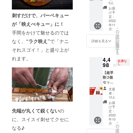
送）】
包料等
い。 ※
0人
たりの
33％OF
550円＝
注文状
価格）
お届
F：
割引後
況、使
け予
となり
刺すだけで、バーベキュー
26,190
価格
定：
用部材
ます。
円
2022
（消費
の供給
※ 割引
が「映えべキュー」に！
年11
⇒17,94
税・送
状況、
率は販
こ
月
3円 ■内
料込）
の
製造工
手間をかけて魅せるのでは
売予定
リ
容 FIRE
7,547円
タ
程上、
価格に
ー
WIRE
※11月中
なく、
“ラク映え”
で「ナニ
ン
国際情
詳細を見る
送料を
を
10個（1
にお届
選
勢など
含む合
択
それスゴイ！」と盛り上が
個2本
け ※デ
す
によ
計金額
る
入） 一
ザイ
り、出
に対す
れます。
4,4
般販売
ン・仕
荷時期
るもの
在庫な
予定価
98
様は変
し
が遅れ
です。
円
格
更にな
る場合
【超早
24,990
る可能
があり
割 2個
円
性もご
ます。
セット
（2,499
ざいま
※一般販
（先行
円×10）
すので
売予定
支援
配
の
ご了承
価格
者：
送）】
33％OF
くださ
10人
（消費
21％OF
F＋送
い。 ※
税込）
お届
F：
料・梱
注文状
け予
2,499円
先端が丸くて鋭くない
の
5,548円
包料等
定：
況、使
（1個あ
⇒4,498
2022
1200円
用部材
たりの
に、スイスイ刺せてクセに
年10
円 ■内
＝割引
の供給
価格）
こ
月
容 FIRE
後価格
の
状況、
となり
なる♪
リ
WIRE 2
（消費
タ
製造工
ます。
ー