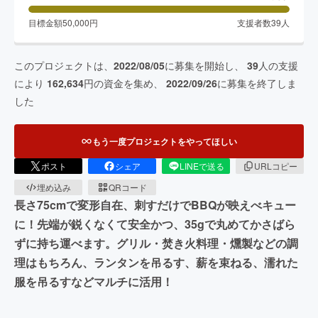
目標金額
50,000
円
支援者数
39
人
このプロジェクトは、
2022/08/05
に募集を開始し、
39
人の支援
により
162,634
円の資金を集め、
2022/09/26
に募集を終了しま
した
もう一度プロジェクトをやってほしい
ポスト
シェア
LINEで送る
URLコピー
埋め込み
QRコード
長さ75cmで変形自在、刺すだけでBBQが映えべキュー
に！先端が鋭くなくて安全かつ、35gで丸めてかさばら
ずに持ち運べます。グリル・焚き火料理・燻製などの調
理はもちろん、ランタンを吊るす、薪を束ねる、濡れた
服を吊るすなどマルチに活用！