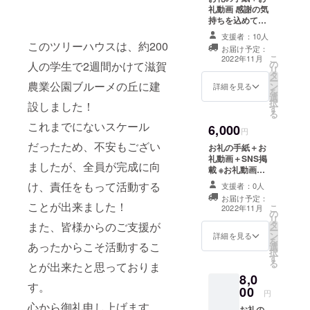
活動の１つ
礼動画 感謝の気
持ちを込めて、
として、丹
お手紙と動画を
支援者：10人
波市にて地
送らせていただ
このツリーハウスは、約200
お届け予定：
元の工務店
きます！！ ※お
こ
2022年11月
の
礼動画とは…
人の学生で2週間かけて滋賀
の方々の協
リ
タ
mp4形式の動画
ー
力のもと、
農業公園ブルーメの丘に建
ン
をメールにて送
詳細を見る
を
選
付させていただ
ツリーハウ
択
設しました！
す
きます。お持ち
スを作成い
る
のPC・タブレッ
これまでにないスケール
6,000
たしまし
ト端末でご視聴
円
ください。 （無
た。そこ
だったため、不安もござい
お礼の手紙＋お
許可での動画の
礼動画＋SNS掲
で、昔誰も
転載・複製はご
ましたが、全員が完成に向
載 ※お礼動画と
が夢見た秘
遠慮くださ
は…mp4形式の
け、責任をもって活動する
い。）
支援者：0人
密基地の空
動画をメールに
お届け予定：
て送付させてい
間を演出す
ことが出来ました！
こ
2022年11月
の
ただきます。お
リ
るツリーハ
タ
持ちのPC・タブ
また、皆様からのご支援が
ー
ウスの魅力
ン
レット端末でご
詳細を見る
を
あったからこそ活動するこ
選
視聴ください。
に惹かれた
択
す
（無許可での動
る
とが出来たと思っておりま
学生の有志
画の転載・複製
8,0
はご遠慮くださ
で TMP から
す。
00
い。） ※SNS掲
円
派生した
載とは、団体
心から御礼申し上げます。
お礼の