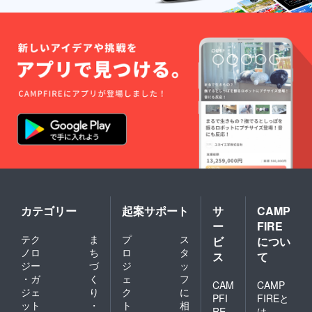
カテゴリー
起案サポート
サ
CAMP
ー
FIRE
テク
ま
プ
ス
ビ
につい
ノロ
ち
ロ
タ
ス
て
ジー
づ
ジ
ッ
・ガ
く
ェ
フ
CAM
CAMP
ジェ
り
ク
に
PFI
FIREと
ット
・
ト
相
RE
は