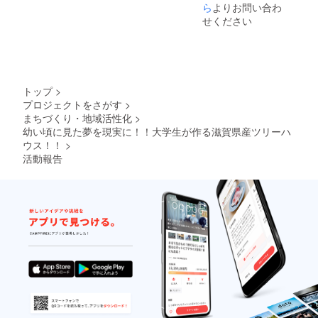
ご希望
ら
よりお問い合わ
の方
せください
は、備
考欄に
お名前
のご記
入お願
いいた
トップ
>
しま
プロジェクトをさがす
>
す。
まちづくり・地域活性化
>
ニック
ネーム
幼い頃に見た夢を現実に！！大学生が作る滋賀県産ツリーハ
でも会
ウス！！
>
社名で
活動報告
も構い
ませ
ん！
（写真
はイ
メージ
です。
前回は
写真の
看板を
設置し
まし
た！！
）