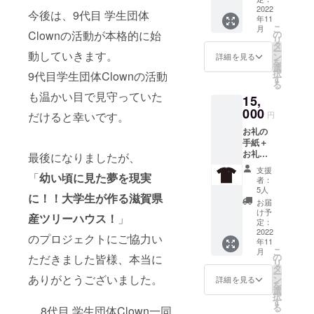
ナル巾
2022
持ちの
活動をして
今後は、9代目 学生団体
年11
着袋 ※
PC・タ
います！
こ
月
お礼動
ブレッ
の
Clownの活動が本格的に始
リ
画と
ト端末
タ
ー
は…
動していきます。
でご視
ン
詳細を見る
を
mp4形
聴くだ
選
択
9代目学生団体Clownの活動
式の動
さい。
す
る
画を
（無許
も温かい目で見守っていた
15,
メール
可での
にて送
000
動画の
円
だけると幸いです。
付させ
転載・
お礼の
ていた
複製は
手紙＋
だきま
ご遠慮
お礼動
す。お
最後になりましたが、
くださ
画＋
持ちの
い。）
支援
SNS掲
「
幼い頃に見た夢を現実
PC・タ
※SNS掲
者：
載＋学
ブレッ
載と
5人
に！！大学生が作る滋賀県
生団体
ト端末
は、団
お届
Clown
でご視
体HP・
け予
産ツリーハウス！
」
オリジ
聴くだ
定：
団体
ナルT-
2022
さい。
Instagr
のプロジェクトにご協力い
年11
シャツ
（無許
am・団
こ
月
※お礼動
可での
の
体
ただきました皆様、本当に
リ
画と
動画の
タ
Twitter
ー
は…
ありがとうございました。
転載・
ン
にてご
詳細を見る
を
mp4形
複製は
選
協力者
択
式の動
ご遠慮
す
様のお
る
8代目 学生団体Clown一同
画を
くださ
名前を