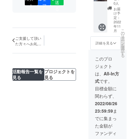
送
載＋ツ
PC・タ
am・団
0人
ネーム
ト
ア
リーハ
ブレッ
体
る
でも会
お届
ウスに
ト端末
Twitter
け予
社名で
設置す
でご視
定：
にてご
も構い
る看板
2022
聴くだ
協力者
ませ
年11
にお名
さい。
様のお
ん！
こ
月
前を入
（無許
の
名前を
リ
れさせ
可での
タ
掲載い
ご支援して頂い
ー
ていた
動画の
ン
たしま
詳細を見る
た方々へお礼の
を
だきま
転載・
選
す。掲
メッセージ！
択
す ※お
複製は
す
載をご
る
礼動画
ご遠慮
希望の
このプロ
とは…
くださ
方は備
ジェクト
mp4形
い。）
考欄に
活動報告一覧を
プロジェクトを
式の動
※SNS掲
お名前
は、
All-In方
画を
見る
見る
載と
のご記
式
です。
メール
は、団
入お願
にて送
体HP・
い致し
目標金額に
付させ
団体
ます。
関わらず、
ていた
Instagr
ニック
だきま
am・団
ネーム
2022/08/26
す。お
体
でも会
23:59:59
ま
持ちの
Twitter
社名で
PC・タ
にてご
も構い
でに集まっ
ブレッ
協力者
ませ
た金額が
ト端末
様のお
ん！ ※T-
でご視
名前を
シャツ
ファンディ
聴くだ
掲載い
のサイ