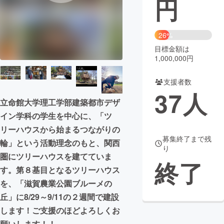
円
まちづくり・地域活性化
26%
目標金額は
CAMPFIRE for Social Good
CAMPFIRE Creation
1,000,000円
CAMPFIREふるさと納税
machi-ya
コミュニティ
支援者数
37
人
立命館大学理工学部建築都市デザ
イン学科の学生を中心に、「ツ
リーハウスから始まるつながりの
募集終了まで残
輪」という活動理念のもと、関西
り
圏にツリーハウスを建てていま
終了
す。第８基目となるツリーハウス
を、「滋賀農業公園ブルーメの
丘」に8/29～9/11の２週間で建設
します！ご支援のほどよろしくお
願いします！！