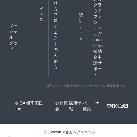
ー
り
クラ
マ
方
ウド
ン
プ
統
ファ
ス
ロ
計
ン
ソー
ジ
デ
ディ
シャ
ェ
ー
ング
ル
ク
タ
mac
グッ
ト
hi-ya
ド
の
補助
広
金申
め
請サ
方
ポー
ト
「QRコード」は株式会社デンソーウェーブの登録商標です。
© CAMPFIRE,
会社概
採用情
パートナー
Inc.
要
報
募集
clown_8
さんへアンコール