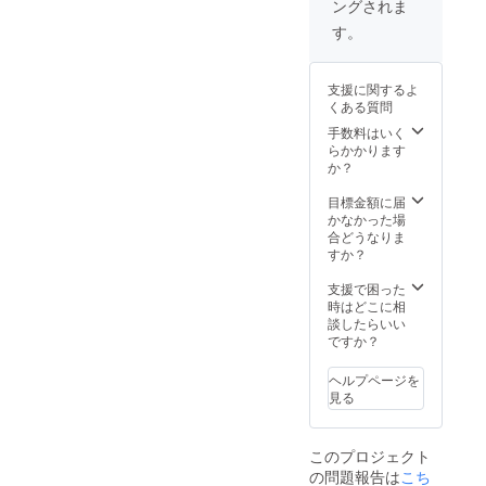
ングされま
さい。
たしま
ズもお
（無許
す。 掲
選びく
す。
可での
載をご
ださい
動画の
希望の
転載・
方は備
支援に関するよ
複製は
考欄に
くある質問
ご遠慮
お名前
くださ
のご記
手数料はいく
い。）
入お願
らかかります
※SNS掲
いいた
か？
載と
しま
は、団
す。
目標金額に届
体HP・
ニック
かなかった場
団体
ネーム
合どうなりま
Instagr
でも会
すか？
am・団
社名で
体
も構い
支援で困った
Twitter
ませ
時はどこに相
にてご
ん！ ※
談したらいい
協力者
トレー
ですか？
様のお
ナーの
名前を
サイズ
ヘルプページを
掲載い
もお選
見る
たしま
びくだ
す。
さい
SNSと
このプロジェクト
看板に
の問題報告は
こち
掲載を