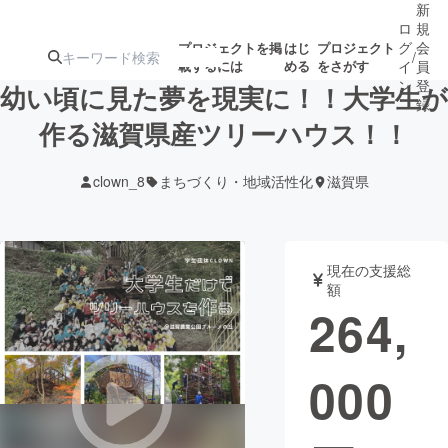
新
ロ
規
グ
会
プロジェクトを掲
はじ
プロジェクト
/
載するには
める
をさがす
イ
員
ン
登
幼い頃に見た夢を現実に！！大学生が
録
作る滋賀県産ツリーハウス！！
人気のプロ
注目のリ
注目の新着プロ
募集終了が近いプ
もうすぐ公開
clown_8
まちづくり・地域活性化
滋賀県
ジェクト
ターン
ジェクト
ロジェクト
されます
アート・写真
音楽
現在の支援総
額
264,
テクノロジー・ガジェット
ゲーム・サ
000
映像・映画
書籍・雑誌
ビジネス・起業
チャレンジ