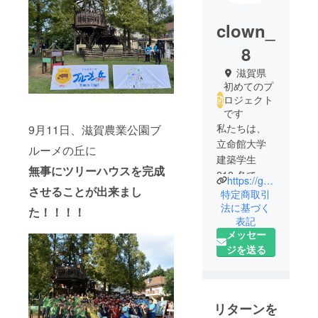
clown_
8
滋賀県
初めてのプ
ロジェクト
です
私たちは、
9月11日、滋賀農業公園ブ
立命館大学
ルーメの丘に
建築学生
無事にツリーハウスを完成
212 名で、
https://gakuseidanntai.wixsite.com/clown
させることが出来まし
ツリーハウ
特定商取引
スを建設し
法に基づく
た！！！！
表記
ている団体
メッセー
です。ツ
ジを送る
リーハウス
を通し、地
域全体の交
流を深め、
リターンを
地域が活性