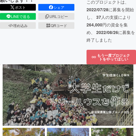
このプロジェクトは、
ポスト
シェア
2022/07/28
に募集を開始
LINEで送る
URLコピー
し、
37
人の支援により
264,000
円の資金を集
埋め込み
QRコード
め、
2022/08/26
に募集を
終了しました
もう一度プロジェク
トをやってほしい