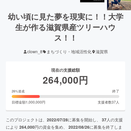
幼い頃に見た夢を現実に！！大学
生が作る滋賀県産ツリーハウ
ス！！
clown_8
まちづくり・地域活性化
滋賀県
現在の支援総額
264,000
円
終了
26
%達成
目標金額
1,000,000
円
支援者数
37
人
このプロジェクトは、
2022/07/28
に募集を開始し、
37
人の支援
により
264,000
円の資金を集め、
2022/08/26
に募集を終了しま