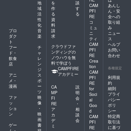
地
を
談
CAM
あんし
域
作
す
PFI
ん・安
活
る
る
RE
全への
性
資
コ
取り組
化
料
ミュ
み
プロ
音
請
ニ
ニュー
ダク
楽
求
ティ
ス
ト
CAM
ヘルプ
クラウドファ
フー
チ
PFI
お問い
ンディングの
ド・
ャ
RE
合わせ
ノウハウを無
飲食
レ
Crea
料で学ぼう
店
ン
tion
各種規定
CAMPFIRE
ジ
CAM
アカデミー
アニ
ス
利用規
PFI
メ・
ポ
約
RE
漫画
ー
CA
説
細則
for
ツ
MP
明
プライ
Soci
ファ
映
FI
会
バシー
al
ッ
像
RE
・
ポリ
Goo
ショ
・
ア
相
シー
d
ン
映
カ
談
特定商
CAM
画
デ
会
取引法
PFI
ゲー
書
ミ
に基づ
RE
ム・
籍