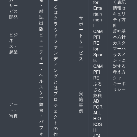
ー
く表記
for
サー
・
と
情報セ
Ente
ビス
雑
は
キュリ
rtain
開発
誌
ク
サ
ティ方
men
出
ラ
ポ
針
t
版
ウ
ー
反社基
CAM
ビジ
ビ
ド
ト
本方針
PFI
ネ
ュ
フ
サ
カスタ
RE
ス・
ー
ァ
ー
マーハ
for
起業
テ
ン
ビ
ラスメ
Spor
ィ
デ
ス
ントに
ts
ー
ィ
対する
CAM
・
ン
考え方
PFI
ヘ
グ
クッ
RE
ル
と
キーポ
ふる
ス
は
リシー
さと
ケ
プ
実
納税
ア
ロ
施
AD
アー
舞
ジ
事
FOR
ト・
台
ェ
例
ALL
写真
・
ク
HIO
パ
ト
KOS
フ
の
HI
ォ
作
JFA