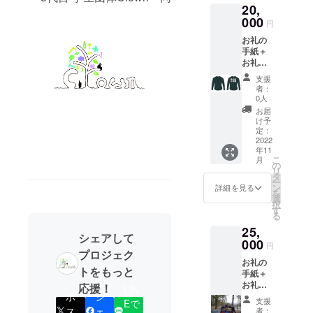
20,
メール
い。）
掲載い
にて送
000
※SNS掲
たしま
円
付させ
載と
す。 掲
お礼の
ていた
は、団
載をご
手紙＋
だきま
体HP・
希望の
お礼動
す。お
団体
方は備
画＋
持ちの
Instagr
考欄に
支援
SNS掲
PC・タ
am・団
お名前
者：
載＋学
ブレッ
体
0人
のご記
生団体
ト端末
Twitter
入お願
お届
Clown
でご視
にてご
け予
いいた
オリジ
聴くだ
定：
協力者
しま
ナルト
2022
さい。
様のお
す。
年11
レー
（無許
名前を
ニック
こ
月
ナー ※
可での
の
掲載い
ネーム
リ
お礼動
動画の
タ
たしま
でも会
ー
画と
転載・
ン
す。 掲
詳細を見る
社名で
を
は…
複製は
選
載をご
も構い
択
mp4形
ご遠慮
す
希望の
ませ
る
式の動
くださ
方は備
ん！
25,
画を
い。）
考欄に
シェアして
メール
000
※SNSで
お名前
円
にて送
プロジェク
リター
のご記
お礼の
付させ
ンと
入お願
トをもっと
手紙＋
ていた
は、団
いいた
お礼動
だきま
応援！
体HP・
しま
LIN
画＋
ポ
シ
す。お
団体
す。
支援
Eで
SNS掲
持ちの
Instagr
ス
ェ
ニック
者：