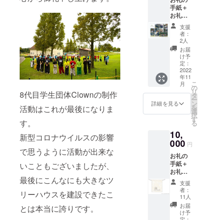
「学生団体
HP・団体
手紙＋
Instagram・団
Clown」 が
お礼動
体Twitterにてご
結成されま
画＋
協力者様のお名
支援
SNS掲
した。
前を掲載いたし
者：
載＋
2人
ます。 掲載をご
(活動拠点：
【フォ
希望の方は備考
お届
トカー
立命館大学
け予
欄にお名前のご
ド、ポ
定：
記入お願いいた
びわこ・草
スト
2022
します。ニック
津キャンパ
年11
カー
ネームでも会社
こ
月
ド、ス
ス 滋賀県
の
名でも構いませ
リ
8代目学生団体Clownの制作
テッ
タ
ん！
草津市野路
ー
カー】
ン
詳細を見る
を
活動はこれが最後になりま
東 1−1−1)
の内い
選
択
ずれか
す
す。
る
１つ ※
ツリーハウ
10,
お礼動
新型コロナウイルスの影響
画と
ス作成から
000
円
は…
で思うように活動が出来な
イベント、
お礼の
mp4形
そして解体
手紙＋
式の動
いこともございましたが、
お礼動
画を
までをしっ
最後にこんなにも大きなツ
画＋
メール
支援
かりと見届
SNS掲
にて送
者：
リーハウスを建設できたこ
載＋学
け、地域に
付させ
11人
生団体
ていた
お届
幸せを届け
とは本当に誇りです。
Clown
だきま
け予
る夢のある
オリジ
す。お
定：