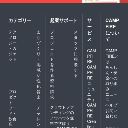
カテゴリー
起案サポート
サ
CAMP
ー
FIRE
テク
ま
プ
ス
ビ
につい
ノロ
ち
ロ
タ
ス
て
ジー
づ
ジ
ッ
・ガ
く
ェ
フ
CAM
CAMP
ジェ
り
ク
に
PFI
FIREと
ット
・
ト
相
RE
は
地
を
談
CAM
あんし
域
作
す
PFI
ん・安
活
る
る
RE
全への
性
資
コ
取り組
化
料
ミュ
み
プロ
音
請
ニ
ニュー
ダク
楽
求
ティ
ス
ト
CAM
ヘルプ
クラウドファ
フー
チ
PFI
お問い
ンディングの
ド・
ャ
RE
合わせ
ノウハウを無
飲食
レ
Crea
料で学ぼう
店
ン
tion
各種規定