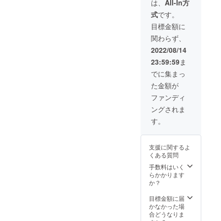
お気持
は、
All-In方
開催報
ちでの
式
です。
告書
ご支援
（A4用
をよろ
目標金額に
紙３枚
しくお
関わらず、
程度）
願いし
と コト
ます。
2022/08/14
ナリエ
※お届け
23:59:59
ま
2022の
先住所
イルミ
の入力
でに集まっ
ネー
をお願
た金額が
ション
い致し
風景入
ます。
ファンディ
のポス
ングされま
トカー
ド（５
す。
枚）を
お送り
いたし
支援に関するよ
ます。
くある質問
お気持
ちでの
手数料はいく
ご支援
らかかります
をよろ
か？
しくお
願いし
目標金額に届
ます。
かなかった場
※お届け
合どうなりま
先住所