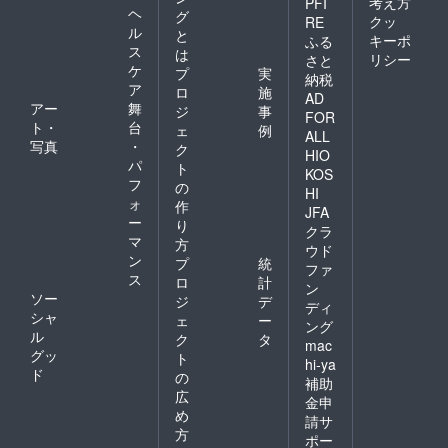
考え方
PFI
ヘ
グ
クッ
RE
ル
と
キーポ
ふる
ス
は
リシー
さと
ケ
プ
実
納税
ア
ロ
施
AD
アー
舞
ジ
事
FOR
ト・
台
ェ
例
ALL
写真
・
ク
HIO
パ
ト
KOS
フ
の
HI
ォ
作
JFA
ー
り
クラ
マ
方
ウド
ン
プ
統
ファ
ス
ロ
計
ン
ソー
ジ
デ
ディ
シャ
ェ
ー
ング
ル
ク
タ
mac
グッ
ト
hi-ya
ド
の
補助
広
金申
め
請サ
方
ポー