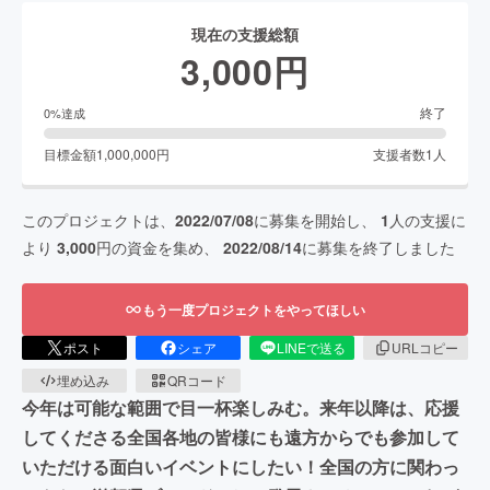
現在の支援総額
3,000
円
終了
0
%達成
目標金額
1,000,000
円
支援者数
1
人
このプロジェクトは、
2022/07/08
に募集を開始し、
1
人の支援に
より
3,000
円の資金を集め、
2022/08/14
に募集を終了しました
もう一度プロジェクトをやってほしい
ポスト
シェア
LINEで送る
URLコピー
埋め込み
QRコード
今年は可能な範囲で目一杯楽しみむ。来年以降は、応援
してくださる全国各地の皆様にも遠方からでも参加して
いただける面白いイベントにしたい！全国の方に関わっ