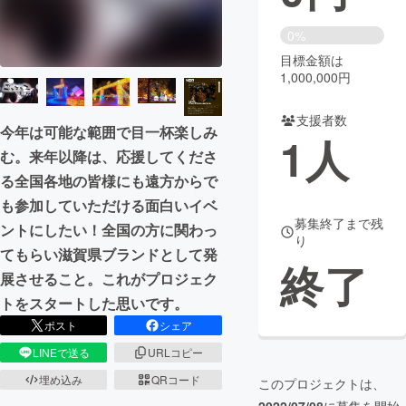
まちづくり・地域活性化
0%
目標金額は
1,000,000円
CAMPFIRE for Social Good
CAMPFIRE Creation
CAMPFIREふるさと納税
machi-ya
コミュニティ
支援者数
今年は可能な範囲で目一杯楽しみ
1
人
む。来年以降は、応援してくださ
る全国各地の皆様にも遠方からで
も参加していただける面白いイベ
募集終了まで残
ントにしたい！全国の方に関わっ
り
てもらい滋賀県ブランドとして発
終了
展させること。これがプロジェク
トをスタートした思いです。
ポスト
シェア
LINEで送る
URLコピー
埋め込み
QRコード
このプロジェクトは、