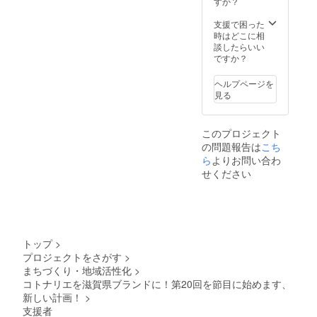
すか？
の入力
をお願
支援で困った
い致し
時はどこに相
ます。
談したらいい
ですか？
ヘルプページを
見る
このプロジェクト
の問題報告は
こち
ら
よりお問い合わ
せください
トップ
>
プロジェクトをさがす
>
まちづくり・地域活性化
>
コトナリエを滋賀県ブランドに！第20回を節目に始めます、
新しい計画！
>
支援者