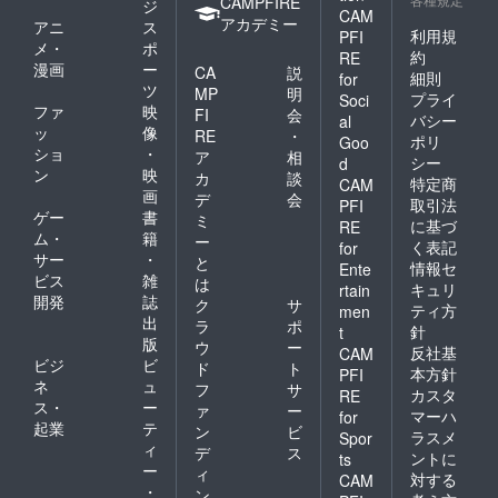
CAMPFIRE
ジ
CAM
アカデミー
アニ
ス
利用規
PFI
メ・
ポ
約
RE
漫画
ー
CA
説
細則
for
ツ
MP
明
プライ
Soci
ファ
映
FI
会
バシー
al
ッ
像
RE
・
ポリ
Goo
ショ
・
ア
相
シー
d
ン
映
カ
談
特定商
CAM
画
デ
会
取引法
PFI
ゲー
書
ミ
に基づ
RE
ム・
籍
ー
く表記
for
サー
・
と
情報セ
Ente
ビス
雑
は
キュリ
rtain
開発
誌
ク
サ
ティ方
men
出
ラ
ポ
針
t
版
ウ
ー
反社基
CAM
ビジ
ビ
ド
ト
本方針
PFI
ネ
ュ
フ
サ
カスタ
RE
ス・
ー
ァ
ー
マーハ
for
起業
テ
ン
ビ
ラスメ
Spor
ィ
デ
ス
ントに
ts
ー
ィ
対する
CAM
・
ン