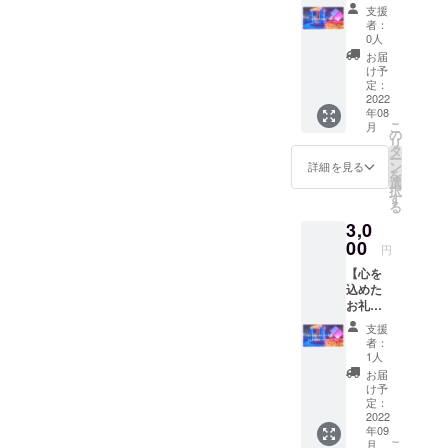
メッ
支援
セー
者：
ジ】 実
0人
行委員
お届
会から
け予
ご支援
定：
いただ
2022
年08
いた方
こ
月
に、お
の
リ
礼の
タ
ー
メッ
ン
詳細を見る
を
セージ
選
択
をメー
す
る
ルにて
3,0
お送り
いたし
00
円
ます。
【心を
お気持
込めた
ちでの
お礼の
ご支援
メッ
をよろ
支援
セージ
しくお
者：
＋ コト
願いし
1人
ナリエ
ます。
お届
オリジ
け予
ナルポ
定：
スト
2022
年09
カー
こ
月