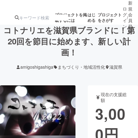
新
ロ
規
グ
会
プロジェクトを掲
はじ
プロジェクト
/
載するには
める
をさがす
イ
員
ン
登
コトナリエを滋賀県ブランドに！第
録
20回を節目に始めます、新しい計
画！
人気のプロ
注目のリ
注目の新着プロ
募集終了が近いプ
もうすぐ公開
ジェクト
ターン
ジェクト
ロジェクト
されます
amigoshigashiga
まちづくり・地域活性化
滋賀県
アート・写真
音楽
現在の支援総
テクノロジー・ガジェット
ゲーム・サ
額
3,00
映像・映画
書籍・雑誌
0
円
ビジネス・起業
チャレンジ