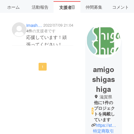
ホーム
活動報告
仲間募集
コメント
支援者
1
imashuku
2022/07/09 21:04
4件
の支援者です
応援しています！頑
張ってください！
amigo
1
shigas
higa
滋賀県
他に1件の
プロジェク
トを掲載し
ています
https://store.shiga-shiga.jp/
特定商取引