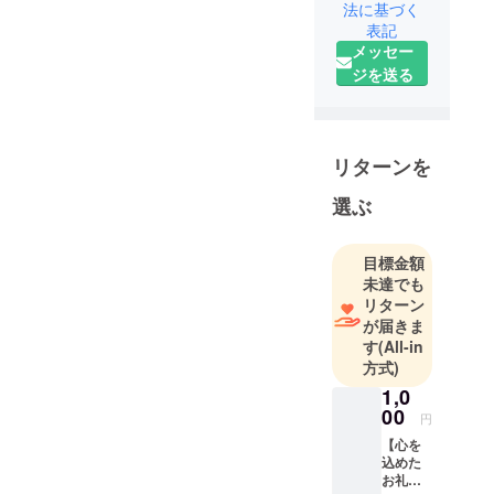
法に基づく
表記
メッセー
ジを送る
リターンを
選ぶ
目標金額
未達でも
リターン
が届きま
す
(All-in
方式)
1,0
00
円
【心を
込めた
お礼の