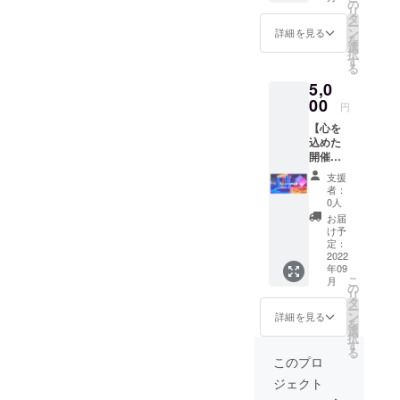
ド】 ご
の
リ
支援い
タ
ー
ただい
ン
詳細を見る
を
た方
選
択
に、ク
す
る
ラウド
5,0
ファン
ディン
00
円
グ終了
【心を
後に郵
込めた
送にて
開催報
お礼の
告書 ＋
メッ
支援
コトナ
セージ
者：
リエオ
と コト
0人
リジナ
ナリエ
お届
ルポス
2022の
け予
トカー
イルミ
定：
ド】 ご
2022
ネー
年09
支援い
ション
こ
月
ただい
風景入
の
リ
た方
のポス
タ
ー
に、ク
トカー
ン
詳細を見る
を
ラウド
ド（３
選
択
ファン
枚）を
す
る
ディン
お送り
このプロ
グ終了
いたし
ジェクト
後に郵
ます。
送にて