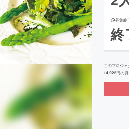
募集終
CAMPFIRE for Social Good
CAMPFIRE Creation
終
CAMPFIREふるさと納税
machi-ya
コミュニティ
このプロジェ
14,922
円の資