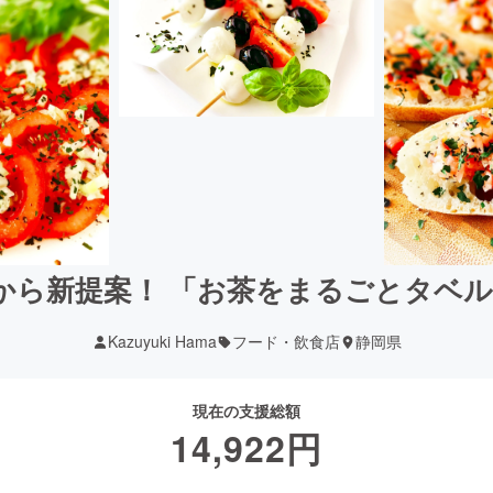
商から新提案！ 「お茶をまるごとタベ
Kazuyuki Hama
フード・飲食店
静岡県
現在の支援総額
14,922
円