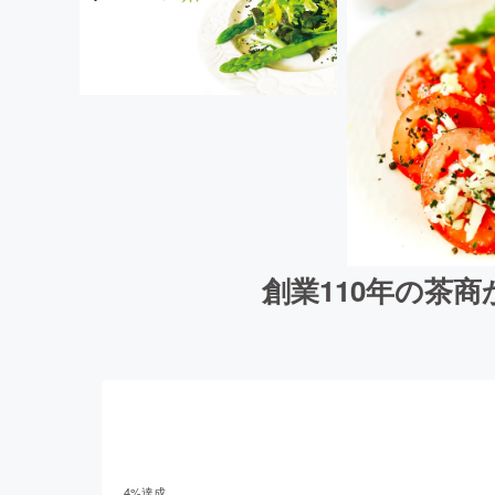
創業110年の茶
4
%達成