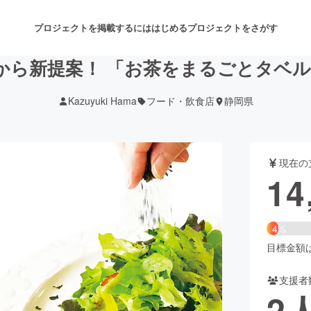
プロジェクトを掲載するには
はじめる
プロジェクトをさがす
商から新提案！ 「お茶をまるごとタベ
Kazuyuki Hama
フード・飲食店
静岡県
注目のリターン
注目の新着プロジェクト
募集終了が近いプロジェクト
も
現在の
音楽
舞台・パフォーマンス
14
ゲーム・サービス開発
フード・飲食店
4%
書籍・雑誌出版
アニメ・漫画
目標金額は3
支援者
チャレンジ
ビューティー・ヘルスケ
2