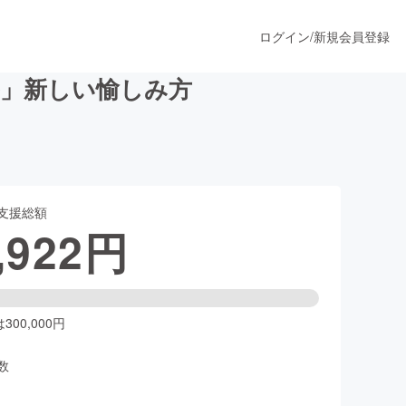
ログイン
/
新規会員登録
ル」新しい愉しみ方
うすぐ公開されます
支援総額
プロダクト
,922
円
ファッション
スポーツ
00,000円
数
ア
ソーシャルグッド
人