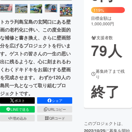
119%
まちづくり・地域活性化
目標金額は
トカラ列島宝島の玄関口にある壁
1,000,000円
画の老朽化に伴い、この度全面的
CAMPFIRE for Social Good
CAMPFIRE Creation
な補修と書き換え、さらに壁画部
支援者数
CAMPFIREふるさと納税
machi-ya
コミュニティ
79
人
分を広げるプロジェクトを行いま
す。ゲストの皆さんの一生の思い
出に残るような、心に刻まれるわ
くわくドキドキをお届けする壁画
募集終了まで残
り
を完成させます。 わずか120人の
終了
島民一丸となって取り組むプロ
ジェクトです。
ポスト
シェア
LINEで送る
URLコピー
埋め込み
QRコード
このプロジェクトは、
2022/10/25
に募集を開始