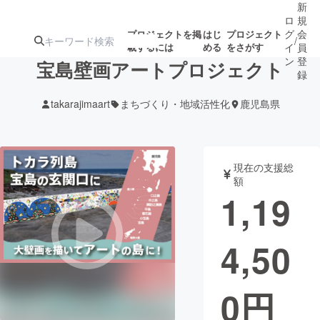
新
ロ
規
グ
会
プロジェクトを掲
はじ
プロジェクト
/
載するには
める
をさがす
イ
員
ン
登
宝島壁画アートプロジェクト
録
takarajimaart
まちづくり・地域活性化
鹿児島県
人気のプロ
注目のリ
注目の新着プロ
募集終了が近いプ
もうすぐ公開
ジェクト
ターン
ジェクト
ロジェクト
されます
現在の支援総
額
アート・写真
音楽
1,19
テクノロジー・ガジェット
ゲーム・サ
4,50
映像・映画
書籍・雑誌
0
円
ビジネス・起業
チャレンジ