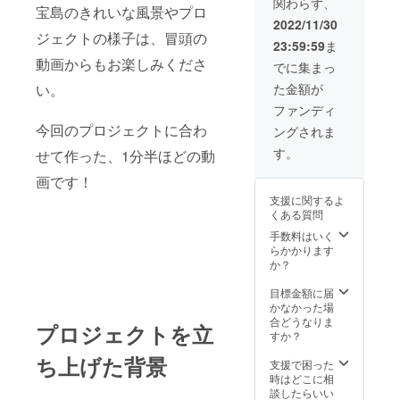
関わらず、
を込め
宝島のきれいな風景やプロ
て、こ
2022/11/30
ちらの
ジェクトの様子は、冒頭の
23:59:59
ま
リター
動画からもお楽しみくださ
ンを用
でに集まっ
意しま
い。
た金額が
した。
来島さ
ファンディ
れた際
今回のプロジェクトに合わ
ングされま
には、
おもて
す。
せて作った、1分半ほどの動
なしツ
アーと
画です！
して宝
支援に関するよ
島の良
くある質問
さをと
ことん
手数料はいく
ご紹介
らかかります
しま
か？
す！
【詳
目標金額に届
細】 ◆
かなかった場
連絡
合どうなりま
プロジェクトを立
先：
すか？
takaraji
ち上げた背景
maart
支援で困った
@gmail
時はどこに相
.comか
談したらいい