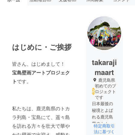
はじめに・ご挨拶
takaraji
皆さん、はじめまして！
maart
宝島壁画アートプロジェク
鹿児島県
ト
です。
初めてのプ
ロジェクト
です
日本最後の
私たちは、鹿児島県のトカ
秘境とよば
ラ列島・宝島にて、遥々島
れる鹿児島
県のトカラ
を訪れる方々を壮大で華や
特定商取引
列島最南
法に基づく
かな壁画で出迎え、感動を