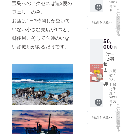
島の風
2023
宝島へのアクセスは週2便の
年03
景を収
こ
月
フェリーのみ。
めたオ
の
リ
リジナ
タ
ー
お店は1日3時間しか空いて
ルフォ
ン
詳細を見る
を
トブッ
選
いない小さな売店が1つと、
択
ク。 宝
す
る
島に行
郵便局、そして医師のいな
50,
くのは
難しい
000
い診療所があるだけです。
円
という
【アー
方で
トが満
も、写
載！】
真から
壁画柄
宝島の
支援
のバン
美しい
者：
ダナ/マ
風景を
3人
スキン
堪能し
お届
グテー
ていた
け予
プ ＋ 壁
だけま
定：
画を描
2023
す！
年03
いてく
こ
月
ださる
の
リ
岩切章
タ
ー
悟さん
ン
詳細を見る
を
の作品
選
択
集。 岩
す
る
切章悟