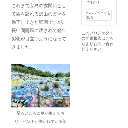
らご連
ですか？
これまで宝島の玄関口とし
絡いた
しま
ヘルプページを
て島を訪れる沢山の方々を
す。 ◆
見る
内容：
魅了してきた壁画ですが、
島内観
光や
長い間雨風に晒されて経年
このプロジェクト
BBQ、
劣化が目立つようになって
の問題報告は
こち
釣り、
SUP、
ら
よりお問い合わ
きました。
星空観
せください
察な
ど。時
期や天
候によ
りでき
ること
が異な
ります
ので、
事前も
しくは
ご来島
後にご
相談さ
至るところに草が生えてお
せてい
ただき
り、ペンキが剥がれている部
ます。