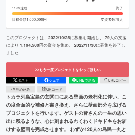
終了
119
%達成
目標金額
1,000,000
円
支援者数
79
人
このプロジェクトは、
2022/10/25
に募集を開始し、
79
人の支援
により
1,194,500
円の資金を集め、
2022/11/30
に募集を終了し
ました
もう一度プロジェクトをやってほしい
ポスト
シェア
LINEで送る
URLコピー
埋め込み
QRコード
トカラ列島宝島の玄関口にある壁画の老朽化に伴い、こ
の度全面的な補修と書き換え、さらに壁画部分を広げる
プロジェクトを行います。ゲストの皆さんの一生の思い
出に残るような、心に刻まれるわくわくドキドキをお届
けする壁画を完成させます。 わずか120人の島民一丸と