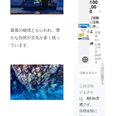
100
さんの
世界観
,00
を存分
0
円
に味
わって
【実際
いただ
に宝島
けま
に来た
最後の秘境ともいわれ、豊
す！
い方向
支援
け！】
者：
かな自然や文化が多く残っ
壁画柄
3人
のバン
お届
ています。
ダナ/マ
け予
スキン
定：
グテー
2025
年09
プ ＋ 岩
こ
月
切章悟
の
リ
さん作
タ
ー
品集 ＋
ン
詳細を見る
を
おもて
選
択
なしツ
す
る
アー。
このプロ
完成し
ジェクト
た壁画
をぜひ
は、
All-In方
見にき
式
です。
て欲し
いとい
目標金額に
う想い