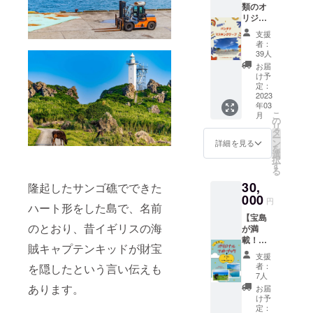
類のオ
も良
リジナ
し！誰
ルグッ
かと
支援
ズ！】
シェア
者：
壁画柄
しても
39人
のバン
良し！
お届
ダナと
け予
マスキ
定：
ング
2023
年03
テープ
こ
月
をお届
の
リ
けしま
タ
ー
す。 今
ン
詳細を見る
を
回のプ
選
択
ロジェ
す
る
クトに
30,
合わせ
隆起したサンゴ礁でできた
て制作
000
円
ハート形をした島で、名前
するオ
【宝島
リジナ
のとおり、昔イギリスの海
が満
ルグッ
載！】
ズ２点
賊キャプテンキッドが財宝
壁画柄
がセッ
支援
のバン
トに
者：
を隠したという言い伝えも
ダナ/マ
なって
7人
スキン
おりま
あります。
お届
グテー
す！
け予
プ ＋ 宝
定：