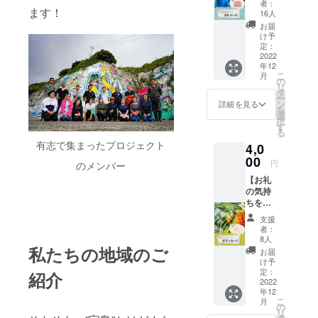
者：
壁画の
ます！
16人
写真を
お届
添え
け予
て、感
定：
謝の気
2022
年12
持ちを
こ
月
メール
の
リ
にてお
タ
ー
送りい
ン
詳細を見る
を
たしま
選
択
す。 こ
す
る
ちらの
有志で集まったプロジェクト
4,0
リター
ンは
00
円
のメンバー
「お気
【お礼
持ち支
の気持
援」と
ちをポ
して、
スト
全額を
支援
カード
プロ
者：
に！】
ジェク
8人
ご支援
私たちの地域のご
トに使
お届
いただ
わせて
け予
いた感
いただ
定：
紹介
謝の気
2022
きま
年12
持ち
す。
こ
月
を、ポ
の
リ
スト