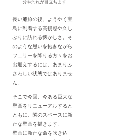
分や汚れが目立ちます
もしか
したら
スチー
ルパン
長い船旅の後、ようやく宝
ドラム
の演奏
島に到着する高揚感や久し
が聞け
ぶりに訪れる懐かしさ。そ
るか
も？？
のような思いを抱きながら
◆場
所：内
フェリーを降りる方々をお
容によ
り場所
出迎えするには、あまりふ
や時間
が異な
さわしい状態ではありませ
ります
ので、
ん。
改めて
ご連絡
そこで今回、今ある巨大な
させて
いただ
壁画をリニューアルすると
きま
す。ま
ともに、隣のスペースに新
ずは宝
島まで
たな壁画を描きます。
来てい
ただけ
壁画に新たな命を吹き込
れば問