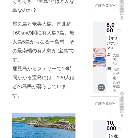
タ
そもそも、”宝島”とはどんな
ー
カード
ン
詳細を見る
を
に込め
島なのか？
選
択
てお届
す
る
けしま
屋久島と奄美大島、南北約
8,0
す。 ポ
スト
00
円
160kmの間に有人島7島、無
カード
【オリ
は、宝
人島5島からなる十島村。そ
ジナル
島の風
マスキ
景を予
の最南端の有人島が“宝島”で
ング
定して
支援
テープ
おりま
す。
者：
を2
す。宝
5人
つ！】
鹿児島からフェリーで13時
島から
お届
壁画の
のお便
け予
間かかる宝島には、120人ほ
模様で
りを楽
定：
オリジ
2023
しんで
どの島民が暮らしていま
年03
ナルデ
いただ
こ
月
ザイン
けると
の
す。
リ
したマ
嬉しい
タ
ー
スキン
です。
ン
詳細を見る
を
グテー
選
択
プを2つ
す
る
お届け
10,
しま
す。 た
000
円
くさん
【２種
使って