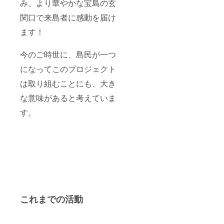
み、より華やかな宝島の玄
題あり
ませ
関口で来島者に感動を届け
ん。 ◆
交通費/
ます！
滞在
費：島
内まで
今のご時世に、島民が一つ
の交通
や宿泊
になってこのプロジェクト
はご自
は取り組むことにも、大き
身で手
配をお
な意味があると考えていま
願いい
たしま
す。
す。来
島され
る際に
何かご
不明な
点があ
れば、
お気軽
にご連
絡くだ
さい。
これまでの活動
※来島時
期は、
３年以