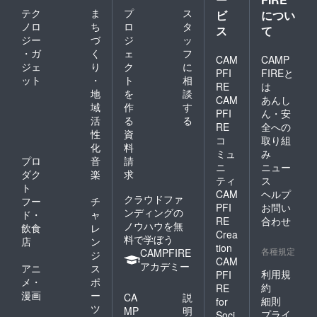
題あり
テク
ま
プ
ス
ビ
につい
ませ
ノロ
ち
ロ
タ
ん。 ◆
ス
て
交通費/
ジー
づ
ジ
ッ
滞在
・ガ
く
ェ
フ
CAM
CAMP
費：島
ジェ
り
ク
に
内まで
PFI
FIREと
ット
・
ト
相
の交通
RE
は
地
を
談
や宿泊
CAM
あんし
はご自
域
作
す
PFI
ん・安
身で手
活
る
る
RE
全への
配をお
性
資
願いい
コ
取り組
化
料
たしま
ミュ
み
プロ
音
請
す。来
ニ
ニュー
島され
ダク
楽
求
ティ
ス
る際に
ト
CAM
ヘルプ
何かご
クラウドファ
フー
チ
PFI
お問い
不明な
ンディングの
ド・
ャ
点があ
RE
合わせ
ノウハウを無
飲食
レ
れば、
Crea
料で学ぼう
店
ン
お気軽
tion
各種規定
CAMPFIRE
にご連
ジ
CAM
絡くだ
アカデミー
アニ
ス
利用規
PFI
さい。
メ・
ポ
※来島時
約
RE
漫画
ー
CA
説
期は、
細則
for
ツ
３年以
MP
明
プライ
Soci