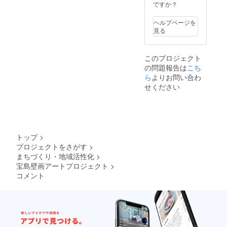
らご連
ですか？
絡いた
しま
ヘルプページを
す。 ◆
見る
内容：
島内観
光や
このプロジェクト
BBQ、
の問題報告は
こち
釣り、
SUP、
ら
よりお問い合わ
星空観
せください
察な
ど。時
期や天
候によ
りでき
ること
トップ
>
が異な
プロジェクトをさがす
>
ります
まちづくり・地域活性化
>
ので、
事前も
宝島壁画アートプロジェクト
>
しくは
コメント
ご来島
後にご
相談さ
せてい
ただき
ます。