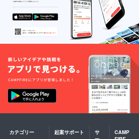
もしか
したら
スチー
ルパン
ドラム
の演奏
が聞け
るか
も？？
◆場
所：内
容によ
り場所
や時間
が異な
ります
ので、
改めて
ご連絡
させて
いただ
きま
す。ま
ずは宝
島まで
来てい
ただけ
カテゴリー
起案サポート
サ
CAMP
れば問
ー
FIRE