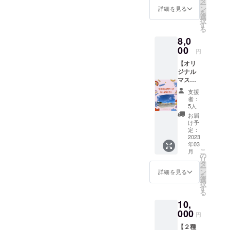
タ
ー
カード
ン
詳細を見る
を
に込め
選
択
てお届
す
る
けしま
8,0
す。 ポ
スト
00
円
カード
【オリ
は、宝
ジナル
島の風
マスキ
景を予
ング
定して
支援
テープ
おりま
者：
を2
す。宝
5人
つ！】
島から
お届
壁画の
のお便
け予
模様で
りを楽
定：
オリジ
2023
しんで
年03
ナルデ
いただ
こ
月
ザイン
けると
の
リ
したマ
嬉しい
タ
ー
スキン
です。
ン
詳細を見る
を
グテー
選
択
プを2つ
す
る
お届け
10,
しま
す。 た
000
円
くさん
【２種
使って