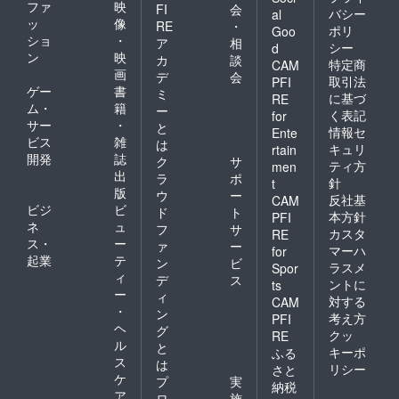
内を目
ファ
映
FI
会
バシー
al
処にお
ッ
像
RE
・
ポリ
Goo
願いい
ショ
・
ア
相
シー
たしま
d
ン
映
カ
談
す。
特定商
CAM
画
デ
会
取引法
PFI
ゲー
書
ミ
に基づ
RE
ム・
籍
ー
く表記
for
サー
・
と
情報セ
Ente
ビス
雑
は
キュリ
rtain
開発
誌
ク
サ
ティ方
men
出
ラ
ポ
針
t
版
ウ
ー
反社基
CAM
ビジ
ビ
ド
ト
本方針
PFI
ネ
ュ
フ
サ
カスタ
RE
ス・
ー
ァ
ー
マーハ
for
起業
テ
ン
ビ
ラスメ
Spor
ィ
デ
ス
ントに
ts
ー
ィ
対する
CAM
・
ン
考え方
PFI
ヘ
グ
クッ
RE
ル
と
キーポ
ふる
ス
は
リシー
さと
ケ
プ
実
納税
ア
ロ
施