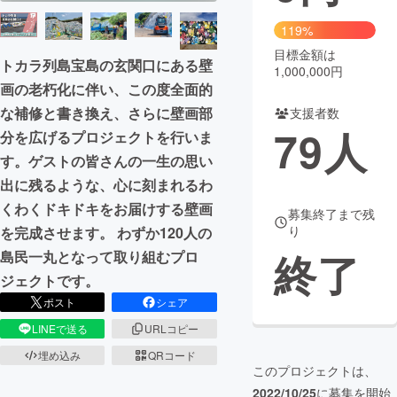
119%
まちづくり・地域活性化
目標金額は
トカラ列島宝島の玄関口にある壁
1,000,000円
画の老朽化に伴い、この度全面的
CAMPFIRE for Social Good
CAMPFIRE Creation
な補修と書き換え、さらに壁画部
支援者数
CAMPFIREふるさと納税
machi-ya
コミュニティ
79
人
分を広げるプロジェクトを行いま
す。ゲストの皆さんの一生の思い
出に残るような、心に刻まれるわ
くわくドキドキをお届けする壁画
募集終了まで残
り
を完成させます。 わずか120人の
終了
島民一丸となって取り組むプロ
ジェクトです。
ポスト
シェア
LINEで送る
URLコピー
埋め込み
QRコード
このプロジェクトは、
2022/10/25
に募集を開始