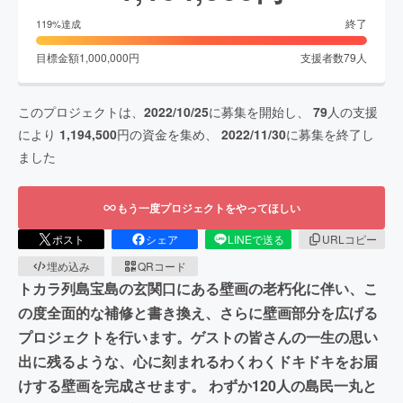
終了
119
%達成
目標金額
1,000,000
円
支援者数
79
人
このプロジェクトは、
2022/10/25
に募集を開始し、
79
人の支援
により
1,194,500
円の資金を集め、
2022/11/30
に募集を終了し
ました
もう一度プロジェクトをやってほしい
ポスト
シェア
LINEで送る
URLコピー
埋め込み
QRコード
トカラ列島宝島の玄関口にある壁画の老朽化に伴い、こ
の度全面的な補修と書き換え、さらに壁画部分を広げる
プロジェクトを行います。ゲストの皆さんの一生の思い
出に残るような、心に刻まれるわくわくドキドキをお届
けする壁画を完成させます。 わずか120人の島民一丸と