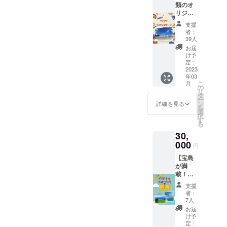
類のオ
も良
リジナ
し！誰
ルグッ
かと
支援
ズ！】
シェア
者：
壁画柄
しても
39人
のバン
良し！
お届
ダナと
け予
マスキ
定：
ング
2023
年03
テープ
こ
月
をお届
の
リ
けしま
タ
ー
す。 今
ン
詳細を見る
を
回のプ
選
択
ロジェ
す
る
クトに
30,
合わせ
て制作
000
円
するオ
【宝島
リジナ
が満
ルグッ
載！】
ズ２点
壁画柄
がセッ
支援
のバン
トに
者：
ダナ/マ
なって
7人
スキン
おりま
お届
グテー
す！
け予
プ ＋ 宝
定：