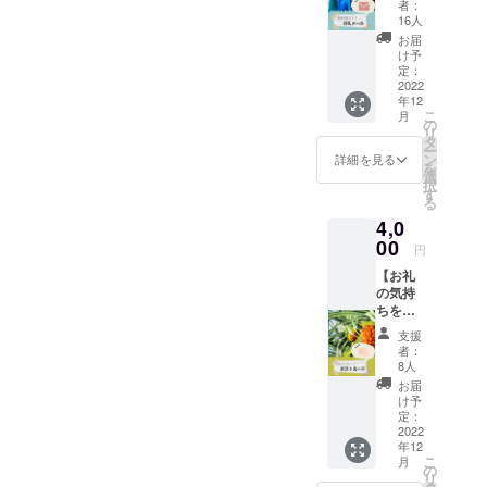
者：
壁画の
16人
写真を
お届
添え
け予
て、感
定：
謝の気
2022
年12
持ちを
こ
月
メール
の
リ
にてお
タ
ー
送りい
ン
詳細を見る
を
たしま
選
択
す。 こ
す
る
ちらの
4,0
リター
ンは
00
円
「お気
【お礼
持ち支
の気持
援」と
ちをポ
して、
スト
全額を
支援
カード
プロ
者：
に！】
ジェク
8人
ご支援
トに使
お届
いただ
わせて
け予
いた感
いただ
定：
謝の気
2022
きま
年12
持ち
す。
こ
月
を、ポ
の
リ
スト