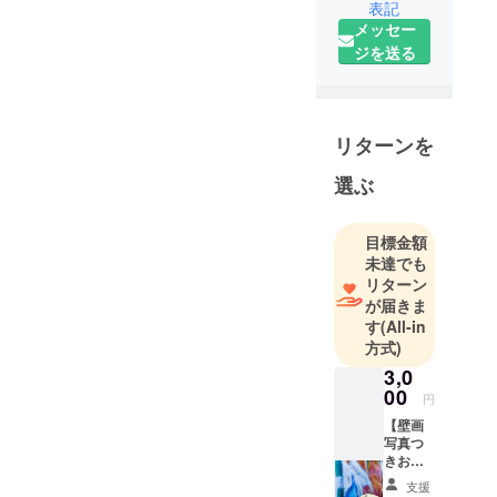
端・宝島
表記
メッセー
で、アート
ジを送る
で島を盛り
上げるべく
活動してい
ます！
リターンを
選ぶ
目標金額
未達でも
リターン
が届きま
す
(All-in
方式)
3,0
00
円
【壁画
写真つ
きお礼
メー
支援
ル！】