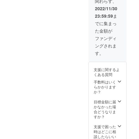
関わらず、
を込め
て、こ
2022/11/30
ちらの
23:59:59
ま
リター
ンを用
でに集まっ
意しま
た金額が
した。
来島さ
ファンディ
れた際
ングされま
には、
おもて
す。
なしツ
アーと
して宝
支援に関するよ
島の良
くある質問
さをと
ことん
手数料はいく
ご紹介
らかかります
しま
か？
す！
【詳
目標金額に届
細】 ◆
かなかった場
連絡
合どうなりま
先：
すか？
takaraji
maart
支援で困った
@gmail
時はどこに相
.comか
談したらいい