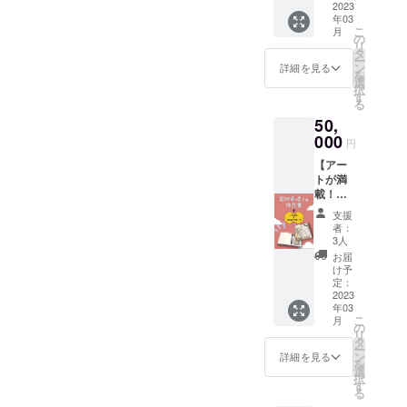
島の風
2023
年03
景を収
こ
月
めたオ
の
リ
リジナ
タ
ー
ルフォ
ン
詳細を見る
を
トブッ
選
択
ク。 宝
す
る
島に行
50,
くのは
難しい
000
円
という
【アー
方で
トが満
も、写
載！】
真から
壁画柄
宝島の
支援
のバン
美しい
者：
ダナ/マ
風景を
3人
スキン
堪能し
お届
グテー
ていた
け予
プ ＋ 壁
だけま
定：
画を描
2023
す！
年03
いてく
こ
月
ださる
の
リ
岩切章
タ
ー
悟さん
ン
詳細を見る
を
の作品
選
択
集。 岩
す
る
切章悟