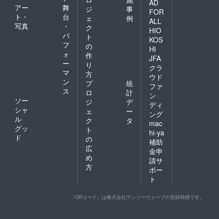
AD
アー
舞
ジ
事
FOR
ト・
台
ェ
例
ALL
写真
・
ク
HIO
パ
ト
KOS
フ
の
HI
ォ
作
JFA
ー
り
クラ
マ
方
ウド
ン
プ
統
ファ
ス
ロ
計
ン
ソー
ジ
デ
ディ
シャ
ェ
ー
ング
ル
ク
タ
mac
グッ
ト
hi-ya
ド
の
補助
広
金申
め
請サ
方
ポー
ト
「QRコード」は株式会社デンソーウェーブの登録商標です。