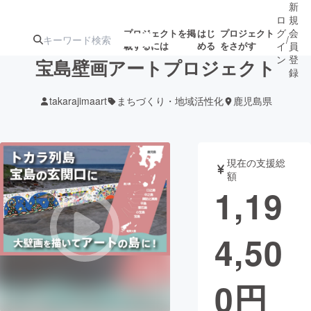
新
ロ
規
グ
会
プロジェクトを掲
はじ
プロジェクト
/
載するには
める
をさがす
イ
員
ン
登
宝島壁画アートプロジェクト
録
takarajimaart
まちづくり・地域活性化
鹿児島県
人気のプロ
注目のリ
注目の新着プロ
募集終了が近いプ
もうすぐ公開
ジェクト
ターン
ジェクト
ロジェクト
されます
現在の支援総
額
アート・写真
音楽
1,19
テクノロジー・ガジェット
ゲーム・サ
4,50
映像・映画
書籍・雑誌
0
円
ビジネス・起業
チャレンジ