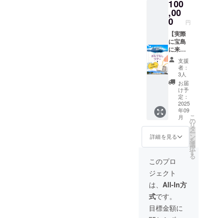
100
さんの
世界観
,00
を存分
0
円
に味
わって
【実際
いただ
に宝島
けま
に来た
す！
い方向
支援
け！】
者：
壁画柄
3人
のバン
お届
ダナ/マ
け予
スキン
定：
グテー
2025
年09
プ ＋ 岩
こ
月
切章悟
の
リ
さん作
タ
ー
品集 ＋
ン
詳細を見る
を
おもて
選
択
なしツ
す
る
アー。
このプロ
完成し
ジェクト
た壁画
をぜひ
は、
All-In方
見にき
式
です。
て欲し
いとい
目標金額に
う想い