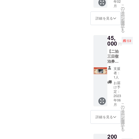
年02
をめ
を自分
欄にご
データ
こ
月
ちゃく
の目で
の
記入く
を共
リ
ちゃに
じっく
タ
ださい
有。 ※
ー
応援し
りと見
ン
詳細を見る
稼働日
を
たい方
たい方
選
数を制
択
向け。
にもオ
す
限する
る
リター
ススメ
戦略の
45,
ンとし
のリ
ため、
残り2
て、め
000
ターン
満室に
円
ちゃく
です。
は意図
【二泊
ちゃに
※有効期
的にし
三日宿
感謝の
限2024
ませ
泊券
動画を
年8月31
ん。 ※
45,000
撮影し
日まで
音声メ
支援
円(限定
てデー
※事前予
者：
ディア
3組)】
タを送
約は必
1人
Voicyの
通常価
らせて
須とな
お届
解説ボ
格1泊最
いただ
りま
け予
イス
低
きま
定：
す。専
データ
35,000
2023
す。
用連絡
付き
年06
円のと
ツール
こ
月
ころ、
の
にて日
リ
二泊三
タ
程調整
ー
日で4.5
ン
を連絡
詳細を見る
を
万円で
選
を取り
択
宿泊し
す
合う形
る
ていた
になり
200
だける
ます。