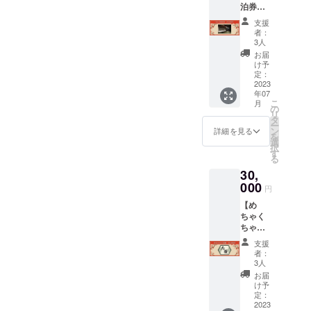
泊券
ご相談
です。
25,000
させて
収支の
支援
円(限定
頂ける
内容は
者：
7組)】
よう
以下の
3人
通常価
Twitter
通りで
お届
格1泊最
のDMま
す。 ・
け予
低
たは
定：
宿泊数
35,000
2023
メール
・売上
年07
円のと
にてや
高 ・融
こ
月
ころ、
りとり
の
資返済
リ
2.5万円
できる
タ
額 ・宿
ー
で宿泊
方を対
ン
泊予約
詳細を見る
を
してい
象とし
選
サイト
択
ただけ
ます。
す
の手数
る
るリ
※イラス
料 ・通
30,
ター
トをど
信費 ・
ン！宿
000
のよう
光熱費
円
泊券と
にも使
・清掃
【め
して大
用して
費 ・消
ちゃく
切な方
頂けま
耗品＆
ちゃに
へのプ
す ※お
雑費 ・
応援
レゼン
名前や
その他
支援
30,000
トもで
特徴な
・収支
者：
円】 こ
きま
ど作成
3人
合計 こ
のプロ
す！ま
したい
れら各
お届
ジェク
たリ
キャラ
け予
項目が
トを、
フォー
定：
のこと
記載さ
この夢
2023
ム内容
を備考
れた表