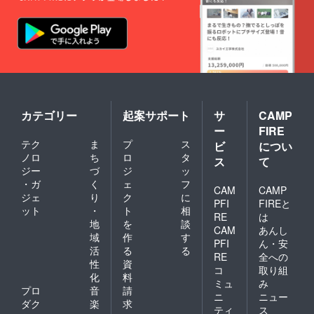
カテゴリー
起案サポート
サ
CAMP
ー
FIRE
テク
ま
プ
ス
ビ
につい
ノロ
ち
ロ
タ
ス
て
ジー
づ
ジ
ッ
・ガ
く
ェ
フ
CAM
CAMP
ジェ
り
ク
に
PFI
FIREと
ット
・
ト
相
RE
は
地
を
談
CAM
あんし
域
作
す
PFI
ん・安
活
る
る
RE
全への
性
資
コ
取り組
化
料
ミュ
み
プロ
音
請
ニ
ニュー
ダク
楽
求
ティ
ス