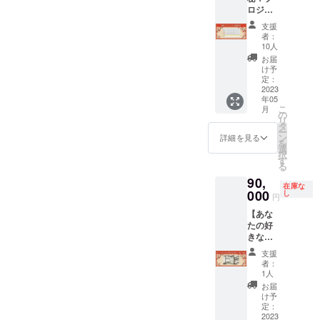
頂けま
たはプ
ロジェ
ン！宿
す ※お
リン
クトの
泊券と
名前や
ト）を
支援
裏側資
して大
特徴な
者：
貼り付
料
切な方
ど作成
10人
けます
50,000
へのプ
したい
お届
※横2
円（限
レゼン
キャラ
け予
列、縦3
定10
トもで
定：
のこと
列で先
組）】
2023
きま
を備考
着順に
年05
本プロ
す！ま
欄にご
上から
こ
月
ジェク
たリ
の
記入く
並べま
リ
トで作
フォー
タ
ださい
す（場
ー
成、提
ム内容
ン
詳細を見る
所の指
を
出した
を自分
選
定はで
択
実際の
の目で
す
きかね
る
資料や
じっく
ます）
90,
企画書
りと見
※最大で
在庫な
のPDF
000
たい方
し
円
６組の
データ
にもオ
名前
【あな
をメー
ススメ
（もし
たの好
ルでお
のリ
くは企
きな四
渡しし
ターン
業名）
字熟語
ます。
です。
支援
が掲載
を掛け
資料の
※有効期
者：
されま
軸とし
内容は
限2024
1人
す ※長
て飾れ
以下の
年8月31
お届
文だと
る権
通りで
日まで
け予
文字が
利！
す。 ●
定：
※事前予
見えづ
90,000
2023
内装リ
約は必