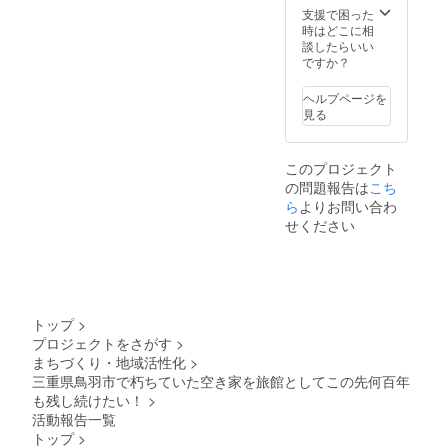
刻めな
さい。
支援で困った
いです
※家族構
時はどこに相
※構造に
成や電
談したらいい
関わる
話番号
ですか？
箇所に
などの
は彫れ
プライ
ヘルプページを
ません
ベート
見る
※飲めな
箇所は
い方は
一部伏
飲まな
字して
このプロジェクト
くても
おりま
の問題報告は
こち
大丈夫
す
です ※
ら
よりお問い合わ
共に夜
せください
を過ご
すのは
ちょっ
と・・
・とい
う方は
トップ
>
刻むだ
プロジェクトをさがす
>
けで大
まちづくり・地域活性化
>
丈夫で
す
三重県鳥羽市で朽ちていた空き家を旅館としてこの先何百年
も残し続けたい！
>
活動報告一覧
トップ
>