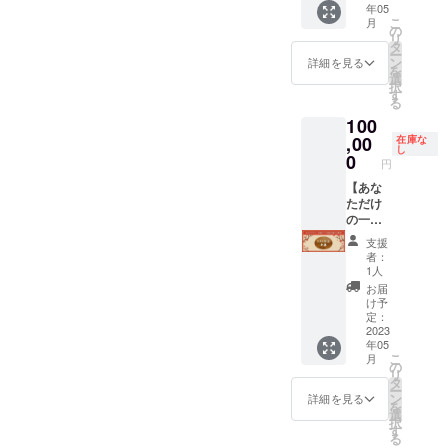
らくな
年05
円（限
フォー
須とな
るかも
こ
月
定1
ムにか
の
りま
しれま
リ
組）】
かった
タ
す。専
せ
ー
旅館内
原価表
ン
用連絡
詳細を見る
ん。〜
を
の主寝
（施工
選
ツール
10文字
択
室”1階
費、材
す
にて日
程度が
る
和室”の
料費、
程調整
理想で
100
壁にあ
設備機
を連絡
す。
なたの
,00
器、申
在庫な
を取り
し
好きな
請費
0
合う形
円
四字熟
等）・
になり
語を書
【あな
・・2枚
ます。
いた掛
ただけ
●リ
※メール
け軸を
の一枚
フォー
にて宿
設置し
板ドデ
ムのた
泊予約
支援
ます！
カ看板
めの各
の際に
者：
四字熟
を飾れ
職人へ
必要な
1人
語をか
る権
の指示
コード
お届
ならず
利！
図
を送ら
け予
ご記入
100,000
面・・
定：
せてい
の上、
円（限
2023
・約8枚
ただき
年05
購入し
定1
●持続化
ますの
こ
月
てくだ
組）】
補助金
の
で、大
リ
さい。
旅館内
のため
タ
切に保
ー
※サイ
のメイ
の申請
ン
管して
詳細を見る
を
ズ 横
ンス
書類・
選
くださ
択
幅約40
ペー
事業計
す
い。
る
㎝×縦約
ス”広
画