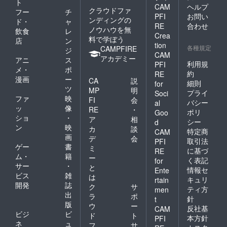
ト
CAM
ヘルプ
クラウドファ
フー
チ
PFI
お問い
ンディングの
ド・
ャ
RE
合わせ
ノウハウを無
飲食
レ
Crea
料で学ぼう
店
ン
tion
各種規定
CAMPFIRE
ジ
CAM
アカデミー
アニ
ス
利用規
PFI
メ・
ポ
約
RE
漫画
ー
CA
説
細則
for
ツ
MP
明
プライ
Soci
ファ
映
FI
会
バシー
al
ッ
像
RE
・
ポリ
Goo
ショ
・
ア
相
シー
d
ン
映
カ
談
特定商
CAM
画
デ
会
取引法
PFI
ゲー
書
ミ
に基づ
RE
ム・
籍
ー
く表記
for
サー
・
と
情報セ
Ente
ビス
雑
は
キュリ
rtain
開発
誌
ク
サ
ティ方
men
出
ラ
ポ
針
t
版
ウ
ー
反社基
CAM
ビジ
ビ
ド
ト
本方針
PFI
ネ
ュ
フ
サ