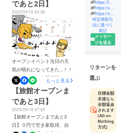
であと2日】
https://twitter.com/rai703rai
https://voicy.jp/channel/1962
2023/05/19 20:26
https://note.com/akiya_innovation
特定商取引
法に基づく
表記
メッセー
ジを送る
オープンイベント当日の天
リターンを
気が晴れになってきた...！！
選ぶ
頑張れっ！！太陽頑張
もっと見る
れっっ！！！
【旅館オープンま
目標金額
未達なら
であと3日】
全額返金
2023/05/19 07:25
されます
(All-or-
【旅館オープンまであと3
Nothing
日】０円で空き家取得、自
方式)