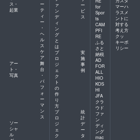
カスタ
RE
ス・
ー
ァ
ー
マーハ
for
起業
テ
ン
ビ
ラスメ
Spor
ィ
デ
ス
ントに
ts
ー
ィ
対する
CAM
・
ン
考え方
PFI
ヘ
グ
クッ
RE
ル
と
キーポ
ふる
ス
は
リシー
さと
ケ
プ
実
納税
ア
ロ
施
AD
アー
舞
ジ
事
FOR
ト・
台
ェ
例
ALL
写真
・
ク
HIO
パ
ト
KOS
フ
の
HI
ォ
作
JFA
ー
り
クラ
マ
方
ウド
ン
プ
統
ファ
ス
ロ
計
ン
ソー
ジ
デ
ディ
シャ
ェ
ー
ング
ル
ク
タ
mac