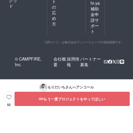
グッ
ト
hi-ya
ド
の
補助
広
金申
め
請サ
方
ポー
ト
「QRコード」は株式会社デンソーウェーブの登録商標です。
© CAMPFIRE,
会社概
採用情
パートナー
Inc.
要
報
募集
もりだいち
さんへアンコール
もう一度プロジェクトをやってほしい
82