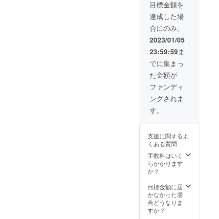
目標金額を
㎝×縦約
地にて
民から
35㎝×厚
一緒に
の理解
達成した場
さ約4㎝
決めま
を得る
合にのみ、
※文字の
しょ
ために
み可
う。そ
町内会
2023/01/05
能。備
して共
にて使
23:59:59
ま
考欄に
に旅館
用した
て希望
に1泊し
旅館概
でに集まっ
の文字
て飲み
要
た金額が
をご記
ながら
書・・
入くだ
夜を明
・6枚 ※
ファンディ
さい。
かしま
第三者
ングされま
しょ
への公
う！ど
表や譲
す。
んな質
渡はお
問にも
控えく
お応え
ださ
支援に関するよ
しま
い。 ※
くある質問
す！ ※
資料に
現地に
ついて
手数料はいく
来られ
の個別
らかかります
ない場
の質問
か？
合はオ
にはお
ンライ
応えで
目標金額に届
ンでも
きませ
かなかった場
可能 ※
ん。予
合どうなりま
卑猥な
めご了
すか？
言葉は
承くだ