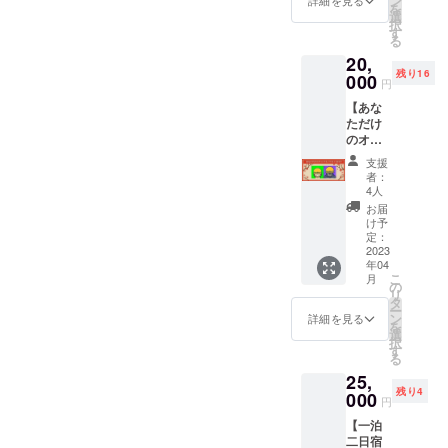
ン
詳細を見る
を
支表を
選
択
毎月
す
る
メール
20,
かクラ
残り16
ウド共
000
円
有致し
【あな
ます。
ただけ
単価を
のオリ
上げて
ジナル
稼働日
支援
イラス
数を下
者：
ト(限定
げると
4人
20名)
いう戦
お届
20,000
略を取
け予
円】 あ
ります
定：
なたが
2023
が、こ
年04
考えた
の方法
こ
月
キャラ
がどこ
の
リ
を描き
までイ
タ
ー
ます！
ンバウ
ン
詳細を見る
を
オリジ
ンドと
選
択
ナル
円安に
す
る
キャラ
マッチ
25,
のイ
するの
残り4
メージ
000
か興味
円
（人や
がある
【一泊
動物な
方にオ
二日宿
ど）を
ススメ