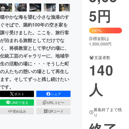
5
円
まちづくり・地域活性化
穏やかな海を望む小さな漁港のす
ぐそばで、築約100年の空き家を
CAMPFIRE for Social Good
CAMPFIRE Creation
197%
譲り受けました。ここを、旅行客
CAMPFIREふるさと納税
machi-ya
コミュニティ
目標金額は
が泊まれる旅館としてだけでな
1,500,000円
く、将棋教室として学びの場に、
伝統工芸のギャラリーに、地域学
支援者数
140
生の活動の場に・・・そうした町
の人たちの憩いの場として再生し
ます。そしてずっと残し続けたい
人
です。
ポスト
シェア
LINEで送る
URLコピー
募集終了まで残
埋め込み
QRコード
り