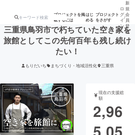
新
ロ
規
グ
会
プロジェクトを掲
はじ
プロジェクト
/
載するには
める
をさがす
イ
員
ン
登
三重県鳥羽市で朽ちていた空き家を
録
旅館としてこの先何百年も残し続け
たい！
人気のプロ
注目のリ
注目の新着プロ
募集終了が近いプ
もうすぐ公開
ジェクト
ターン
ジェクト
ロジェクト
されます
もりだいち
まちづくり・地域活性化
三重県
アート・写真
音楽
現在の支援総
テクノロジー・ガジェット
ゲーム・サ
額
2,96
映像・映画
書籍・雑誌
5,05
ビジネス・起業
チャレンジ