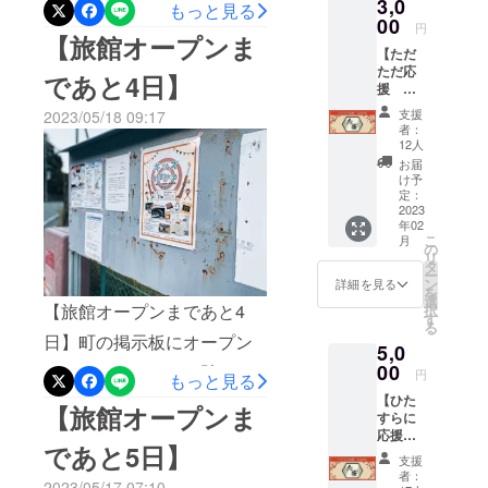
社施工の特権で仕入れ値で
3,0
もっと見る
00
円
工事して、クラファンで300
【旅館オープンま
【ただ
万円を集めてと全く再現性
ただ応
であと4日】
援
は無いが、何とかせなかん
3,000
支援
2023/05/18 09:17
という想いがあればあとは
円】 こ
者：
のプロ
12人
各々自分のやり方を模索す
ジェク
お届
トを、
け予
るのでござるだから皆に”空
この夢
定：
をただ
2023
き家を何とかしてみた
年02
ただ応
こ
月
い！”と思わせるのが多分僕
援した
の
リ
い方向
タ
のやるべき事
ー
け。 リ
ン
詳細を見る
を
ターン
選
【旅館オープンまであと4
択
とし
す
る
て、気
日】町の掲示板にオープン
5,0
持ちを
込めて
00
イベントのチラシが貼られ
円
もっと見る
感謝の
てる！子供の頃に何気なく
【ひた
メール
【旅館オープンま
すらに
を送ら
見ていた町のチラシにはこ
応援
せてい
であと5日】
5,000
ただき
んなにも想いが詰まってい
支援
円】 こ
ます。
者：
2023/05/17 07:10
のプロ