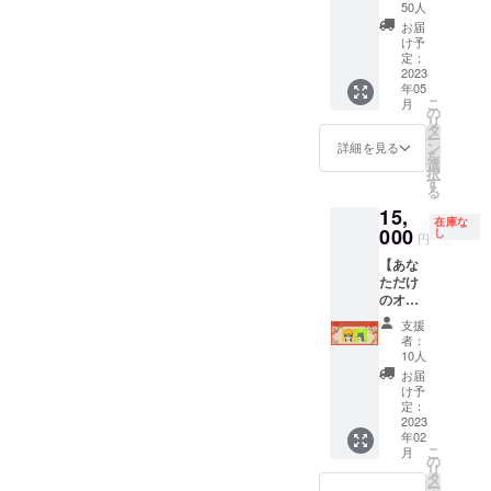
木札
※有効期
間） 現
50人
10,000
限2024
実世界
お届
円（限
年8月31
で僕が
け予
定50
日まで
着用し
定：
組）】
2023
※事前予
ている
年05
旅館内
約は必
エプロ
こ
月
キッチ
須とな
ンとイ
の
リ
ンの壁
りま
ラスト
タ
ー
にあな
す。専
アイコ
ン
詳細を見る
を
たの名
用連絡
ンが着
選
択
前（ま
ツール
用して
す
る
たは企
にて日
いるエ
15,
業名）
程調整
プロン
在庫な
の入っ
000
を連絡
に掲載
し
円
た木札
を取り
しま
【あな
を設置
合う形
す。 そ
ただけ
しま
になり
のエプ
のオリ
す。お
ます。
ロンを
ジナル
名前
※メール
着用し
支援
イラス
（もし
にて宿
て、空
者：
ト(限定
くは企
泊予約
き家問
10人
10名)
業名）
の際に
題を解
お届
15,000
を必ず
必要な
決する
け予
円】 あ
ご記入
定：
コード
ための
なたが
2023
の上、
を送ら
全ての
年02
考えた
購入し
せてい
活動を
こ
月
キャラ
てくだ
の
ただき
めちゃ
リ
を描き
さい。
タ
ますの
くちゃ
ー