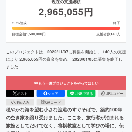
現在の支援総額
2,965,055
円
終了
197
%達成
目標金額
1,500,000
円
支援者数
140
人
このプロジェクトは、
2022/11/07
に募集を開始し、
140
人の支援
により
2,965,055
円の資金を集め、
2023/01/05
に募集を終了し
ました
もう一度プロジェクトをやってほしい
ポスト
シェア
LINEで送る
URLコピー
埋め込み
QRコード
穏やかな海を望む小さな漁港のすぐそばで、築約100年
の空き家を譲り受けました。ここを、旅行客が泊まれる
旅館としてだけでなく、将棋教室として学びの場に、伝