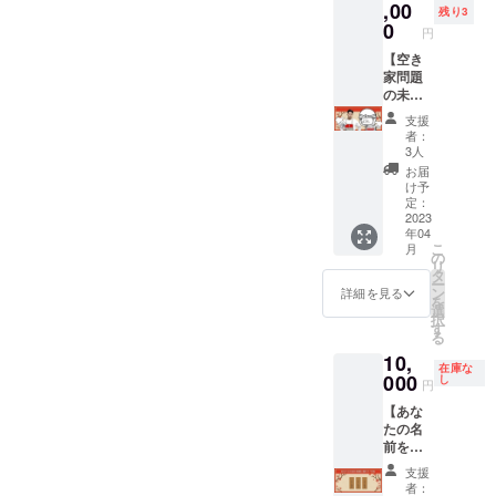
リター
,00
※メール
残り3
ン！魅
0
にて宿
円
力の詰
泊予約
まった
【空き
の際に
鳥羽市
家問題
必要な
が一泊
の未来
コード
では物
を託
を送ら
支援
足りな
す
せてい
者：
い！と
200,000
ただき
3人
いう方
円（限
ますの
お届
向け。
定6
で、大
け予
宿泊券
組）】
定：
切に保
として
らいお
2023
管して
年04
大切な
ん大家
くださ
こ
月
方への
のエプ
の
い。
リ
プレゼ
ロンに
タ
ー
ントも
あなた
ン
詳細を見る
を
できま
の名前
選
択
す！魅
（もし
す
る
力の詰
くは企
10,
まった
業名）
在庫な
鳥羽市
を刻ん
000
し
円
が一泊
で一緒
【あな
では物
に活動
たの名
足りな
させて
前を旅
い！と
頂きま
館に飾
いう方
す！！
支援
ろう！
向け。
（2年
者：