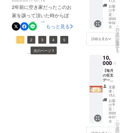
たのか....主催側になるとわ
17人
ジェク
お届
2年前に空き家だったこのお
かるものですな。
トを、
け予
この夢
定：
家を譲って頂いた時からぼ
をただ
2023
年02
んやりと思い浮かべていた
ただ応
もっと見る
こ
月
援した
の
道を一歩ずつ一歩ずつ進ん
リ
い方向
タ
ー
け。 リ
ン
詳細を見る
でおります。色々なメディ
1
2
3
4
5
を
ターン
選
択
とし
アも注目してくださりイベ
す
る
次のページ
て、ひ
...
ント当日取材に来る事に！
10,
たすら
に感謝
000
円
空き家問題解決の何かキッ
の音声
【毎月
データ
カケになりますように。
の収支
を送ら
データ
せてい
を1年間
ただき
支援
共有さ
ます。
者：
れる権
15人
利
お届
10,000
け予
円】 １
定：
年間、
2023
年07
誇張無
こ
月
しのガ
の
リ
チリア
タ
ー
ルの収