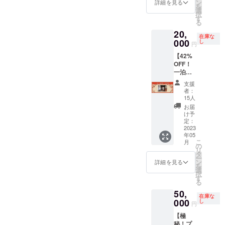
ます！
※サイズ
ン
で、大
やりま
詳細を見る
を
オリジ
は横幅2
選
切に保
す。 備
択
ナル
㎝×縦
す
管して
考欄に
る
キャラ
6.5㎝×
くださ
はエプ
20,
のイ
厚み5㎜
い。 ※
ロンに
在庫な
メージ
000
程 ※文
し
一泊ず
入れる
円
（人や
字のみ
つ分け
お名前
【42%
動物な
可能。
てご利
をご記
OFF！
ど）を
備考欄
用する
入くだ
一泊二
ご相談
にて希
ことは
さい。
日宿泊
させて
望の文
できま
ロゴの
支援
券
頂ける
字をご
せん。
場合は
者：
20,000
よう
記入く
15人
ご了承
その旨
円(限定
Twitter
ださ
くださ
をご記
お届
15組)】
のDMま
い。 ※
け予
い。
入くだ
通常価
たは
定：
長文だ
さい。
格1泊最
2023
メール
と文字
後日ご
年05
低
にてや
が見え
連絡い
こ
月
35,000
りとり
の
づらく
たしま
リ
円のと
できる
タ
なるか
す。 ※
ー
ころ、
方を対
ン
もしれ
詳細を見る
エプロ
を
約
象とし
選
ませ
ンに企
択
42%OF
ます。
す
ん。〜
業名や
る
Fの2万
※イラス
10文字
ロゴや
50,
円で宿
トをど
程度が
名前の
在庫な
泊して
000
のよう
し
理想で
入った
円
いただ
にも使
す。
ワッペ
【極
けるリ
用して
ン（ま
秘！プ
ター