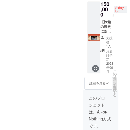
150
122㎝ ※
間”の壁
書・・
文字の
にあな
,00
・約13
在庫な
し
み可
たのお
枚 ●各
0
円
能。備
名前
設備機
考欄に
（もし
【旅館
器類承
て希望
くは企
の歴史
認
の文字
業名）
にあな
図・・
をご記
の入っ
たを刻
・約25
支援
入くだ
た木看
める権
枚 ●収
者：
さい。
板を
利＆共
支計画
1人
※負の意
ドーン
に夜を
表など
お届
味を含
と設置
明かす
工事費
け予
む四字
しま
150,000
用300万
定：
熟語の
す！お
円（限
2023
円引っ
年06
場合は
名前
定1
張った
こ
月
変更し
（もし
組）】
融資資
の
リ
て頂く
くは企
当旅館
料・・
タ
ー
場合が
業名）
の好き
・約5枚
ン
詳細を見る
を
ありま
をかな
な場所
●旅館業
選
択
す
らずご
にあな
取得す
す
る
記入の
たの名
るため
このプロ
上、購
前や好
に保健
ジェクト
入して
きな言
所に提
くださ
葉を彫
出した
は、All-or-
い。 ※
刻で彫
申請書
Nothing方式
サイ
りま
類・・
ズ 横
す。実
・約30
です。
幅約70
際に現
枚 ●町