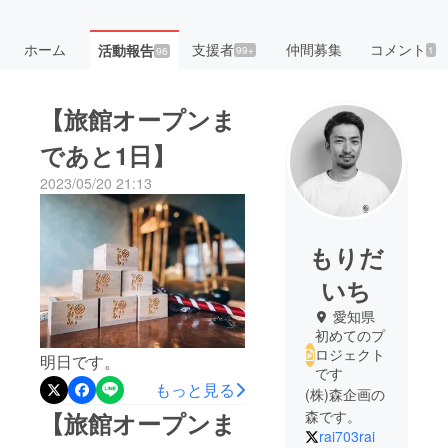
ホーム
支援者
仲間募集
コメント
活動報告
99+
1
96
【旅館オープンま
であと1日】
2023/05/20 21:13
もりだ
いち
愛知県
初めてのプ
ロジェクト
明日です。
です
もっと見る
(株)森企画の
【旅館オープンま
森です。
rai703rai