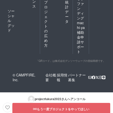
ン
プ
統
ファ
ス
ロ
計
ン
ソー
ジ
デ
ディ
シャ
ェ
ー
ング
ル
ク
タ
mac
グッ
ト
hi-ya
ド
の
補助
広
金申
め
請サ
方
ポー
ト
「QRコード」は株式会社デンソーウェーブの登録商標です。
© CAMPFIRE,
会社概
採用情
パートナー
Inc.
要
報
募集
projectfukura2022
さんへアンコール
もう一度プロジェクトをやってほしい