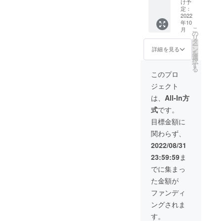
け予
つ ・サ
定：
イズ
2022
年10
横17㎝×
こ
月
奥行き
の
リ
11㎝×高
タ
ー
さ14㎝
ン
詳細を見る
を
選
択
す
る
このプロ
ジェクト
は、
All-In方
式
です。
目標金額に
関わらず、
2022/08/31
23:59:59
ま
でに集まっ
た金額が
ファンディ
ングされま
す。