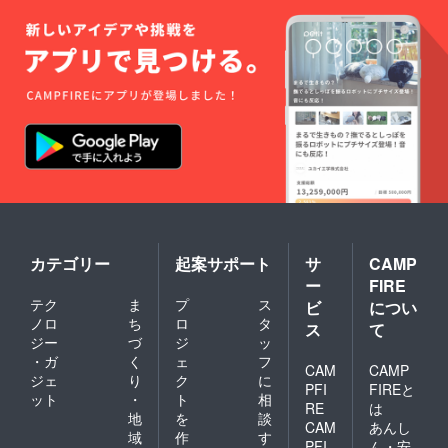
カテゴリー
起案サポート
サ
CAMP
ー
FIRE
テク
ま
プ
ス
ビ
につい
ノロ
ち
ロ
タ
ス
て
ジー
づ
ジ
ッ
・ガ
く
ェ
フ
CAM
CAMP
ジェ
り
ク
に
PFI
FIREと
ット
・
ト
相
RE
は
地
を
談
CAM
あんし
域
作
す
PFI
ん・安