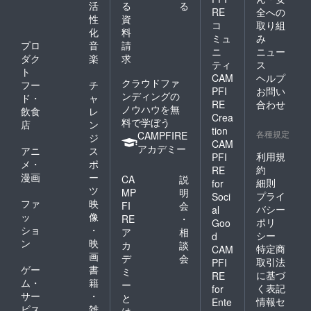
活
る
る
RE
全への
性
資
コ
取り組
化
料
ミュ
み
プロ
音
請
ニ
ニュー
ダク
楽
求
ティ
ス
ト
CAM
ヘルプ
クラウドファ
フー
チ
PFI
お問い
ンディングの
ド・
ャ
RE
合わせ
ノウハウを無
飲食
レ
Crea
料で学ぼう
店
ン
tion
各種規定
CAMPFIRE
ジ
CAM
アカデミー
アニ
ス
利用規
PFI
メ・
ポ
約
RE
漫画
ー
CA
説
細則
for
ツ
MP
明
プライ
Soci
ファ
映
FI
会
バシー
al
ッ
像
RE
・
ポリ
Goo
ショ
・
ア
相
シー
d
ン
映
カ
談
特定商
CAM
画
デ
会
取引法
PFI
ゲー
書
ミ
に基づ
RE
ム・
籍
ー
く表記
for
サー
・
と
情報セ
Ente
ビス
雑
は