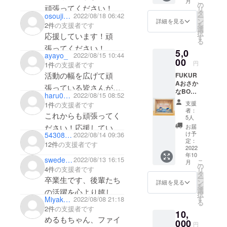
こ
月
ズ 横
の
頑張ってください！
リ
4cm×奥
タ
osoujihonpo_awaji
2022/08/18 06:42
ー
行き
ン
詳細を見る
を
2件
の支援者です
4cm×高
選
択
応援しています！頑
さ18
す
る
㎝
張ってください！
5,0
ayayo_
2022/08/15 10:44
00
円
1件
の支援者です
活動の幅を広げて頑
FUKUR
Aおさか
張っている皆さんがと
なBOX
haru08bo
2022/08/15 08:52
ても頼もしいです！頑
または
支援
1件
の支援者です
木製
者：
張ってください^^
これからも頑張ってく
ティッ
5人
シュ
ださい！応援していま
お届
ケース
け予
543083dcbc44
2022/08/14 09:36
す！
（作業
定：
12件
の支援者です
で余っ
2022
年10
た資材
sweden1021
2022/08/13 16:15
こ
月
を利
の
4件
の支援者です
リ
用！）
タ
ー
卒業生です、後輩たち
※備考欄
ン
詳細を見る
を
にどち
選
の活躍を心より嬉しく
択
らを希
す
Miyaken1120
2022/08/08 21:18
る
思います。私にとって
望され
2件
の支援者です
10,
るかを
淡路島は思い出のある
めるもちゃん、ファイ
記入し
000
円