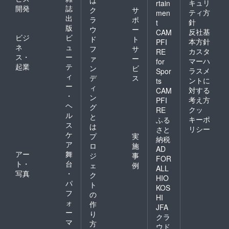
キュリ
rtain
開発
誌
ク
サ
ティ方
men
出
ラ
ポ
針
t
版
ウ
ー
反社基
CAM
ビジ
ビ
ド
ト
本方針
PFI
ネ
ュ
フ
サ
カスタ
RE
ス・
ー
ァ
ー
マーハ
for
起業
テ
ン
ビ
ラスメ
Spor
ィ
デ
ス
ントに
ts
ー
ィ
対する
CAM
・
ン
考え方
PFI
ヘ
グ
クッ
RE
ル
と
キーポ
ふる
ス
は
リシー
さと
ケ
プ
実
納税
ア
ロ
施
AD
アー
舞
ジ
事
FOR
ト・
台
ェ
例
ALL
写真
・
ク
HIO
パ
ト
KOS
フ
の
HI
ォ
作
JFA
ー
り
クラ
マ
方
ウド