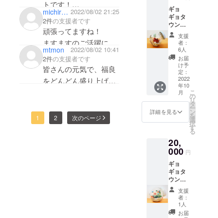
場所であり、いつかま
てくだ
トです！
ギョ
さい ・
michiron1212
2022/08/02 21:25
た行きたいので、そち
福良の皆さんも頑張っ
ギョタ
数量
2件
の支援者です
らのプロジェクトをみ
ウンお
いずれ
てください🔥
頑張ってますね！
魚テラ
か１つ
にいくこと楽しみにし
支援
淡路島に遊びに行きま
リウム
・サイ
ますますのご活躍に期
者：
てます。
（小）
ズ
mtmon
2022/08/02 10:41
6人
すー！
待しております。
・数
FUKUR
お届
2件
の支援者です
頑張ってください！
量 １
Aおさか
け予
皆さんの元気で、福良
つ ・サ
な
定：
イズ
2022
BOX
をどんどん盛り上げて
年10
横7㎝×
横15.5
いってください！応援
こ
月
奥行き8
㎝×奥行
の
リ
㎝×高さ
き12㎝×
しています！
タ
ー
7㎝
高さ4.5
ン
詳細を見る
を
1
2
次のページ
㎝ 木製
選
択
ティッ
す
る
シュ
20,
ケー
000
ス 横
円
24㎝×奥
ギョ
行き15
ギョタ
㎝×高さ
ウンテ
6㎝
ラリウ
支援
ム
者：
（大）
1人
・数
お届
量 １