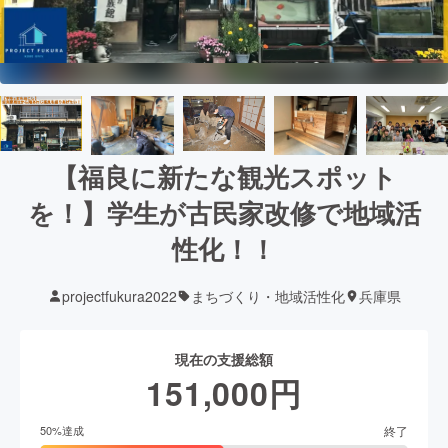
【福良に新たな観光スポット
を！】学生が古民家改修で地域活
性化！！
projectfukura2022
まちづくり・地域活性化
兵庫県
現在の支援総額
151,000
円
終了
50
%達成