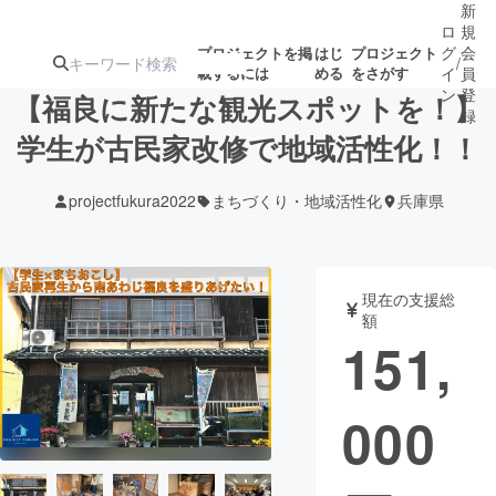
新
ロ
規
グ
会
プロジェクトを掲
はじ
プロジェクト
/
載するには
める
をさがす
イ
員
ン
登
【福良に新たな観光スポットを！】
録
学生が古民家改修で地域活性化！！
人気のプロ
注目のリ
注目の新着プロ
募集終了が近いプ
もうすぐ公開
projectfukura2022
まちづくり・地域活性化
兵庫県
ジェクト
ターン
ジェクト
ロジェクト
されます
アート・写真
音楽
現在の支援総
額
151,
テクノロジー・ガジェット
ゲーム・サ
000
映像・映画
書籍・雑誌
ビジネス・起業
チャレンジ