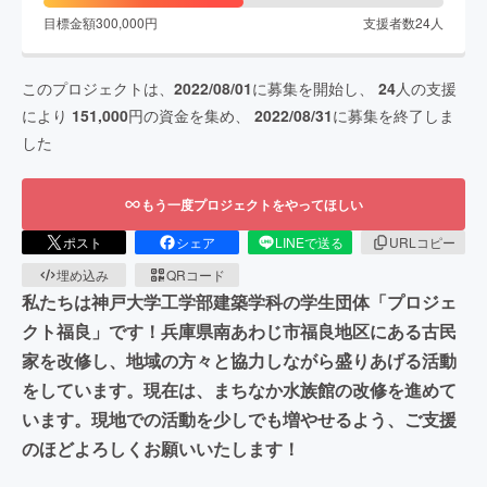
目標金額
300,000
円
支援者数
24
人
このプロジェクトは、
2022/08/01
に募集を開始し、
24
人の支援
により
151,000
円の資金を集め、
2022/08/31
に募集を終了しま
した
もう一度プロジェクトをやってほしい
ポスト
シェア
LINEで送る
URLコピー
埋め込み
QRコード
私たちは神戸大学工学部建築学科の学生団体「プロジェ
クト福良」です！兵庫県南あわじ市福良地区にある古民
家を改修し、地域の方々と協力しながら盛りあげる活動
をしています。現在は、まちなか水族館の改修を進めて
います。現地での活動を少しでも増やせるよう、ご支援
のほどよろしくお願いいたします！