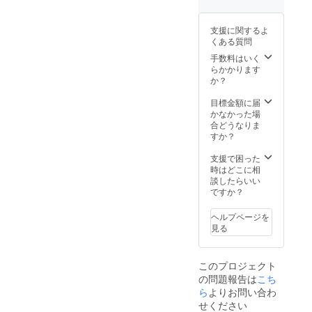
支援に関するよ
くある質問
手数料はいく
らかかります
か？
目標金額に届
かなかった場
合どうなりま
すか？
支援で困った
時はどこに相
談したらいい
ですか？
ヘルプページを
見る
このプロジェクト
の問題報告は
こち
ら
よりお問い合わ
せください