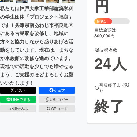
円
私たちは神戸大学工学部建築学科
まちづくり・地域活性化
の学生団体「プロジェクト福良」
50%
です！兵庫県南あわじ市福良地区
目標金額は
CAMPFIRE for Social Good
CAMPFIRE Creation
にある古民家を改修し、地域の
300,000円
CAMPFIREふるさと納税
machi-ya
コミュニティ
方々と協力しながら盛りあげる活
動をしています。現在は、まちな
支援者数
24
人
か水族館の改修を進めています。
現地での活動を少しでも増やせる
よう、ご支援のほどよろしくお願
いいたします！
募集終了まで残
ポスト
シェア
り
終了
LINEで送る
URLコピー
埋め込み
QRコード