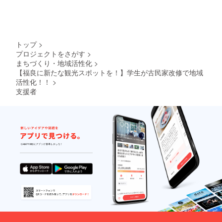
トップ
>
プロジェクトをさがす
>
まちづくり・地域活性化
>
【福良に新たな観光スポットを！】学生が古民家改修で地域
活性化！！
>
支援者