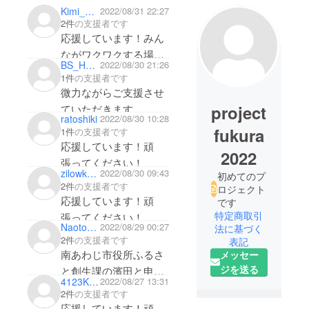
Kimi_Shun
2022/08/31 22:27
2件
の支援者です
応援しています！みん
ながワクワクする場所
BS_HARU
2022/08/30 21:26
をたくさん作ってくだ
1件
の支援者です
さい！
微力ながらご支援させ
project
ていただきます。
ratoshiki
2022/08/30 10:28
皆さんの活動が花開き
fukura
1件
の支援者です
ますように！
応援しています！頑
2022
張ってください！
zilowkurume
2022/08/30 09:43
初めてのプ
2件
の支援者です
ロジェクト
応援しています！頑
です
特定商取引
張ってください！
Naoto0918
2022/08/29 00:27
法に基づく
2件
の支援者です
表記
南あわじ市役所ふるさ
メッセー
ジを送る
と創生課の濱田と申し
4123Kouji
2022/08/27 13:31
ます。
2件
の支援者です
いつもインスタを拝見
応援しています！頑