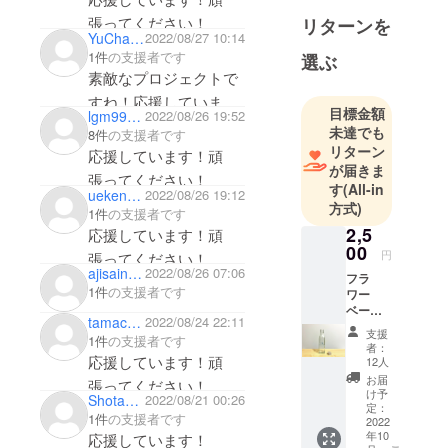
しています。
張ってください！
リターンを
YuChan0220
2022/08/27 10:14
応援しています！頑
1件
の支援者です
選ぶ
張ってください！
素敵なプロジェクトで
すね！応援していま
目標金額
lgm990513
2022/08/26 19:52
す！
未達でも
8件
の支援者です
リターン
応援しています！頑
が届きま
張ってください！
す
(All-in
ueken23456
2022/08/26 19:12
方式)
1件
の支援者です
2,5
応援しています！頑
00
円
張ってください！
ajisainomiya
2022/08/26 07:06
フラ
1件
の支援者です
ワー
ベース
tamacchu
2022/08/24 22:11
（プロ
支援
1件
の支援者です
ジェク
者：
ト福良
応援しています！頑
12人
のロゴ
お届
張ってください！
入り）
け予
Shota0129
2022/08/21 00:26
・数
定：
1件
の支援者です
量 1つ
2022
年10
・サイ
応援しています！