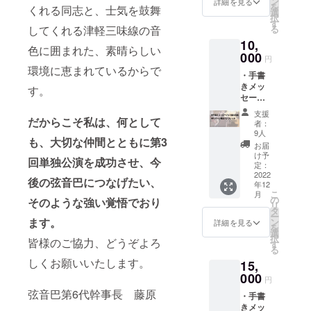
ン
詳細を見る
を
くれる同志と、士気を鼓舞
選
択
す
る
してくれる津軽三味線の音
10,
色に囲まれた、素晴らしい
000
円
環境に恵まれているからで
・手書
きメッ
す。
セージ
入り集
支援
合写真
だからこそ私は、何として
者：
1枚
9人
も、大切な仲間とともに第3
（A4サ
お届
イズ/公
け予
回単独公演を成功させ、今
演当日
定：
の写真
2022
後の弦音巴につなげたい、
年12
にメン
こ
月
バーの
の
そのような強い覚悟でおり
リ
手書き
タ
ー
メッ
ます。
ン
詳細を見る
を
セージ
選
択
皆様のご協力、どうぞよろ
を書き
す
る
込んで
しくお願いいたします。
15,
お送り
いたし
000
円
ます）
弦音巴第6代幹事長 藤原
・手書
・リ
きメッ
ターン