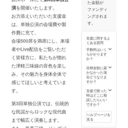
た金額が
に
記載さ
演
を開催いたします。
ギュッ
せてい
ファンディ
とまと
ただき
お力添えいただいた支援金
ングされま
めた公
ま
演プロ
す。）
す。
は、単独公演の会場費や製
グラム
〈備考
をお送
欄に以
作費に充て、
りいた
下の内
支援に関するよ
しま
会場500席を満席にし、来場
容をご
くある質問
す。演
記入く
者やLive配信をご覧いただ
奏楽曲
ださ
手数料はいく
解説や
い〉 パ
らかかります
く皆様方に、私たちが惚れ
演者の
ンフ
か？
対談な
レット
た津軽三味線の音色を楽し
ど盛り
に記載
目標金額に届
だくさ
させて
かなかった場
み、その魅力を身体全体で
ん！/巻
いただ
合どうなりま
末に皆
くご希
感じてほしいと考えていま
すか？
様のご
望のお
す。
芳名を
名前
支援で困った
記載さ
(ニック
時はどこに相
せてい
ネーム
談したらいい
第3回単独公演では、伝統的
ただき
も可)を
ですか？
ま
必ずご
な民謡からロックな現代曲
す。）
記入く
ヘルプページを
・リ
ださい
まで幅広く演奏します。
見る
ターン
限定ビ