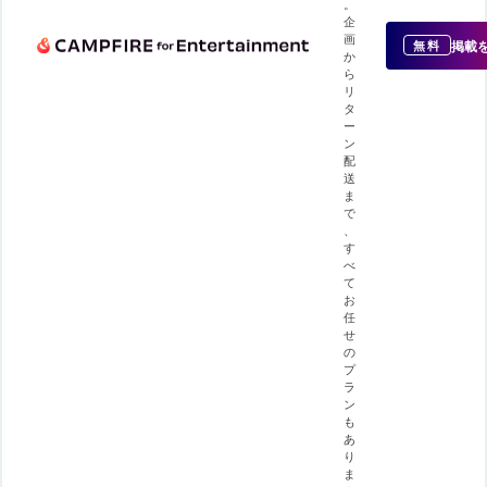
。
企
画
掲載
無料
か
ら
リ
タ
ー
ン
配
送
ま
で
、
す
べ
て
お
任
せ
の
プ
ラ
ン
も
あ
り
ま