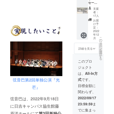
セージ
限定パ
入り集
ンフ
支援
合写真
レット
者：
1枚
（A4サ
17人
（A4サ
イズ/第
お届
イズ/公
3回単独
け予
演当日
公演~燎
定：
の写真
2022
~を1冊
年12
にメン
に
こ
月
バーの
ギュッ
の
リ
手書き
とまと
タ
ー
メッ
めた公
ン
詳細を見る
を
セージ
演プロ
選
択
を書き
グラム
す
る
込んで
をお送
このプロ
お送り
りいた
ジェクト
いたし
しま
ます）
す。演
は、
All-In方
・リ
奏楽曲
弦音巴第2回単独公演『光
式
です。
ターン
解説や
限定パ
演者の
目標金額に
芒』
ンフ
対談な
関わらず、
レット
ど盛り
（A4サ
だくさ
2022/09/17
弦音巴は、2022年9月18日
イズ/第
ん！/巻
23:59:59
ま
3回単独
末に皆
に日吉キャンパス協生館藤
公演~燎
様のご
でに集まっ
~を1冊
原洋ホールにて
第3回単独公
芳名を