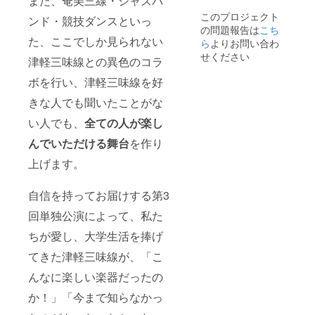
また、奄美三線・ジャズバ
ハイン
このプロジェクト
ドビデ
ンド・競技ダンスといっ
の問題報告は
こち
オ（約
た、ここでしか見られない
30分/練
ら
よりお問い合わ
習風景
せください
津軽三味線との異色のコラ
やリハ
の様
ボを行い、津軽三味線を好
子、当
日の演
きな人でも聞いたことがな
者への
インタ
い人でも、
全ての人が楽し
ビュー
んでいただける舞台
を作り
など、
ここだ
上げます。
けでし
か見る
ことの
自信を持ってお届けする第3
できな
い単独
回単独公演によって、私た
公演の
舞台
ちが愛し、大学生活を捧げ
裏・完
てきた津軽三味線が、「こ
成まで
の過程
んなに楽しい楽器だったの
をお届
けいた
か！」「今まで知らなかっ
しま
す！）