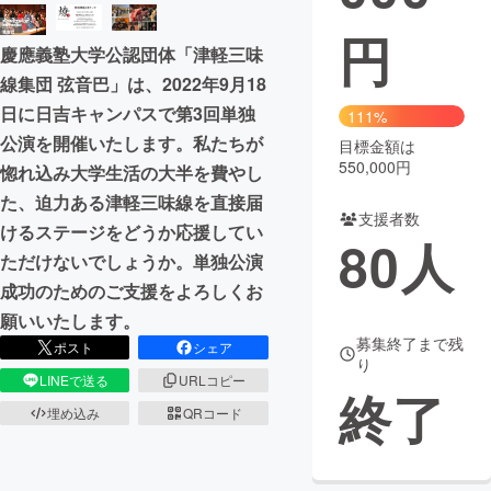
円
まちづくり・地域活性化
慶應義塾大学公認団体「津軽三味
線集団 弦音巴」は、2022年9月18
CAMPFIRE for Social Good
CAMPFIRE Creation
日に日吉キャンパスで第3回単独
111%
CAMPFIREふるさと納税
machi-ya
コミュニティ
公演を開催いたします。私たちが
目標金額は
550,000円
惚れ込み大学生活の大半を費やし
た、迫力ある津軽三味線を直接届
支援者数
けるステージをどうか応援してい
80
人
ただけないでしょうか。単独公演
成功のためのご支援をよろしくお
願いいたします。
募集終了まで残
ポスト
シェア
り
LINEで送る
URLコピー
終了
埋め込み
QRコード