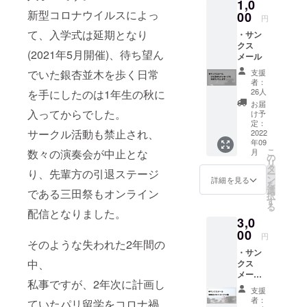
1,0
大学から三
新型コロナウイルスによっ
00
円
味線を始め
て、入学式は延期となり
・サン
るが、全
クス
(2021年5月開催)、待ち望ん
メール
国・世界大
会ともに準
支援
でいた銀杏並木を歩く日常
者：
優勝経験を
26人
を手にしたのは1年生の秋に
持つ。創立8
お届
入ってからでした。
け予
年目の今年
定：
度は、約20
サークル活動も禁止され、
2022
年09
名の新入生
こ
月
数々の演奏会が中止とな
の
を迎え、総
リ
タ
り、先輩方の引退ステージ
ー
勢60名でま
ン
詳細を見る
を
選
である三田祭もオンライン
すます活動
択
す
る
の幅を広げ
配信となりました。
3,0
ている。
00
円
そのような失われた2年間の
・サン
中、
クス
メール
私事ですが、2年次に計画し
・限定
支援
オリジ
者：
ていたパリ留学をコロナ禍