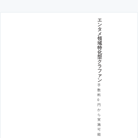
エ
ン
タ
メ
領
域
特
化
型
ク
ラ
フ
ァ
ン
手
数
料
0
円
か
ら
実
施
可
能