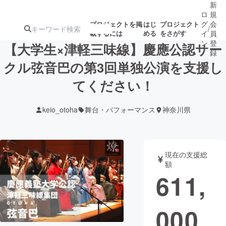
新
ロ
規
グ
会
プロジェクトを掲
はじ
プロジェクト
/
載するには
める
をさがす
イ
員
ン
登
【大学生×津軽三味線】慶應公認サー
録
クル弦音巴の第3回単独公演を支援し
てください！
人気のプロ
注目のリ
注目の新着プロ
募集終了が近いプ
もうすぐ公開
ジェクト
ターン
ジェクト
ロジェクト
されます
keio_otoha
舞台・パフォーマンス
神奈川県
アート・写真
音楽
現在の支援総
テクノロジー・ガジェット
ゲーム・サ
額
611,
映像・映画
書籍・雑誌
000
ビジネス・起業
チャレンジ