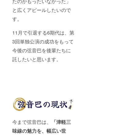
たのがもったいなかった」
〈備考
欄に以
と広くアピールしたいので
下の内
容をご
す。
記入く
ださ
11月で引退する6期代は、第
い〉 パ
ンフ
3回単独公演の成功をもって
レット
に記載
今後の弦音巴を後輩たちに
させて
いただ
託したいと思います。
くご希
望のお
名前
(ニック
ネーム
も可)を
必ずご
記入く
ださい
今まで弦音巴は、
「津軽三
味線の魅力を、幅広い世