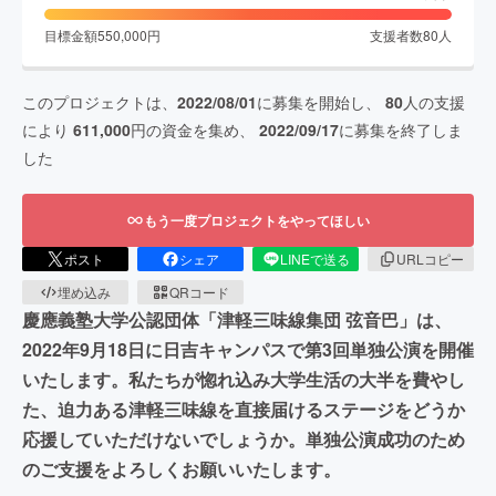
目標金額
550,000
円
支援者数
80
人
このプロジェクトは、
2022/08/01
に募集を開始し、
80
人の支援
により
611,000
円の資金を集め、
2022/09/17
に募集を終了しま
した
もう一度プロジェクトをやってほしい
ポスト
シェア
LINEで送る
URLコピー
埋め込み
QRコード
慶應義塾大学公認団体「津軽三味線集団 弦音巴」は、
2022年9月18日に日吉キャンパスで第3回単独公演を開催
いたします。私たちが惚れ込み大学生活の大半を費やし
た、迫力ある津軽三味線を直接届けるステージをどうか
応援していただけないでしょうか。単独公演成功のため
のご支援をよろしくお願いいたします。