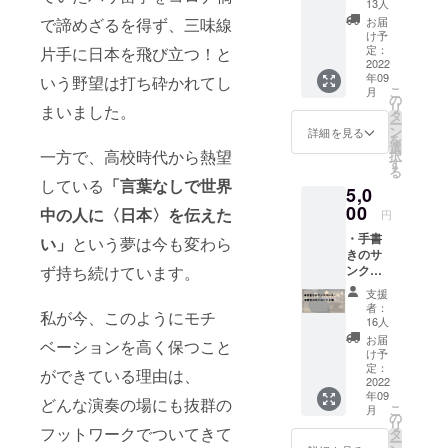
ナルポ
13人
スト
お届
で諦めざるを得ず、三味線
カード2
け予
種
定：
片手に日本を飛び立つ！と
2022
年09
いう野望は打ち砕かれてし
こ
月
の
リ
まいました。
タ
ー
ン
詳細を見る
を
選
一方で、高校時代から熱望
択
す
る
している
「言葉なしで世界
5,0
00
中の人に〈日本〉を伝えた
円
・手書
い」
という夢は今も変わら
きのサ
ンクス
ず持ち続けています。
レター
支援
・限定
者：
私が今、このようにモチ
オリジ
16人
ナルポ
お届
ベーションを高く保つこと
スト
け予
カード3
定：
ができている理由は、
種
2022
年09
どんな演奏の場にも抜群の
こ
月
の
リ
フットワークでついてきて
タ
ー