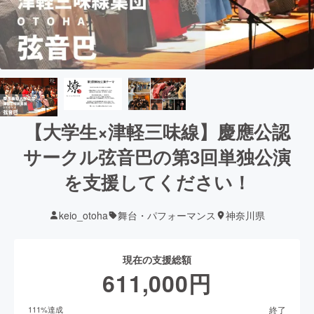
【大学生×津軽三味線】慶應公認
サークル弦音巴の第3回単独公演
を支援してください！
keio_otoha
舞台・パフォーマンス
神奈川県
現在の支援総額
611,000
円
終了
111
%達成