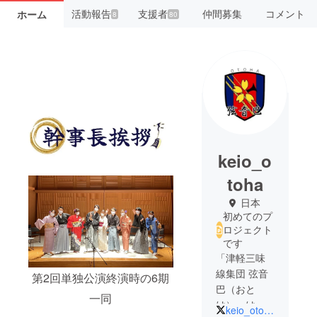
活動報告
支援者
仲間募集
コメント
ホーム
8
80
keio_o
toha
日本
初めてのプ
ロジェクト
です
「津軽三味
線集団 弦音
第2回単独公演終演時の6期
巴（おと
一同
は）」は、
keio_otoha