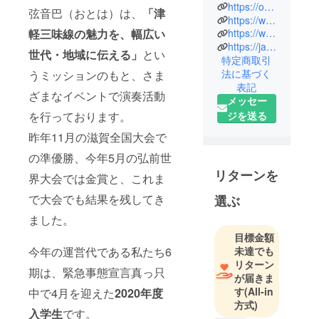
慶應義塾大
https://otohakeio.wixsite.com/keiootoha
弦音巴（おとは）は、
「津
学公認の津
https://www.youtube.com/c/keio_otoha_tokyo
軽三味線の魅力を、幅広い
https://www.instagram.com/keio_otoha_tokyo/
軽三味線
https://ja-jp.facebook.com/keiootoha/
サークル。
世代・地域に伝える」
とい
特定商取引
「津軽三味
法に基づく
うミッションのもと、さま
線の魅力を
表記
ざまなイベントで演奏活動
幅広い世
メッセー
代、そして
ジを送る
を行っております。
国や地域に
昨年11月の滋賀全国大会で
広める」を
の準優勝、今年5月の弘前世
ミッション
リターンを
に、様々な
界大会では金賞と、これま
施設やイベ
で大会でも結果を残してき
選ぶ
ントでの演
ました。
奏活動、ま
目標金額
た海外への
未達でも
今年の運営代である私たち6
オンライン
リターン
演奏などを
期は、緊急事態宣言真っ只
が届きま
行う。メン
す
(All-in
中で4月を迎えた
2020年度
バーのほと
方式)
入学生
です。
んど全員が