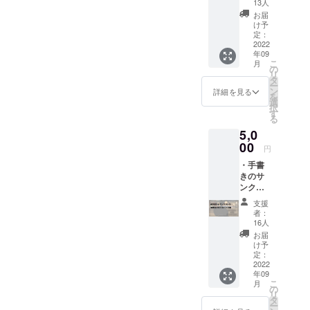
ナルポ
13人
スト
お届
カード2
け予
種
定：
2022
年09
こ
月
の
リ
タ
ー
ン
詳細を見る
を
選
択
す
る
5,0
00
円
・手書
きのサ
ンクス
レター
支援
・限定
者：
オリジ
16人
ナルポ
お届
スト
け予
カード3
定：
種
2022
年09
こ
月
の
リ
タ
ー