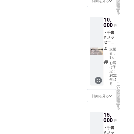
ン
詳細を見る
を
選
択
す
る
10,
000
円
・手書
きメッ
セージ
入り集
支援
合写真
者：
1枚
9人
（A4サ
お届
イズ/公
け予
演当日
定：
の写真
2022
年12
にメン
こ
月
バーの
の
リ
手書き
タ
ー
メッ
ン
詳細を見る
を
セージ
選
択
を書き
す
る
込んで
15,
お送り
いたし
000
円
ます）
・手書
・リ
きメッ
ターン