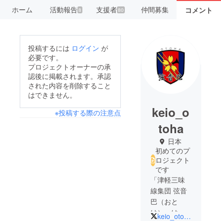
ホーム
活動報告
支援者
仲間募集
コメント
8
80
投稿するには
ログイン
が
必要です。
プロジェクトオーナーの承
認後に掲載されます。承認
された内容を削除すること
はできません。
keio_o
※投稿する際の注意点
toha
日本
初めてのプ
ロジェクト
です
「津軽三味
線集団 弦音
巴（おと
は）」は、
keio_otoha