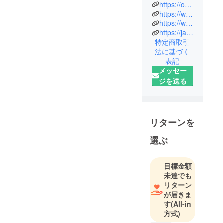
慶應義塾大
https://otohakeio.wixsite.com/keiootoha
学公認の津
https://www.youtube.com/c/keio_otoha_tokyo
https://www.instagram.com/keio_otoha_tokyo/
軽三味線
https://ja-jp.facebook.com/keiootoha/
サークル。
特定商取引
「津軽三味
法に基づく
線の魅力を
表記
幅広い世
メッセー
代、そして
ジを送る
国や地域に
広める」を
ミッション
リターンを
に、様々な
施設やイベ
選ぶ
ントでの演
奏活動、ま
目標金額
た海外への
未達でも
オンライン
リターン
演奏などを
が届きま
行う。メン
す
(All-in
バーのほと
方式)
んど全員が