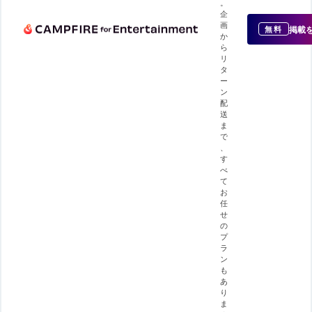
。
企
画
掲載
無料
か
ら
リ
タ
ー
ン
配
送
ま
で
、
す
べ
て
お
任
せ
の
プ
ラ
ン
も
あ
り
ま