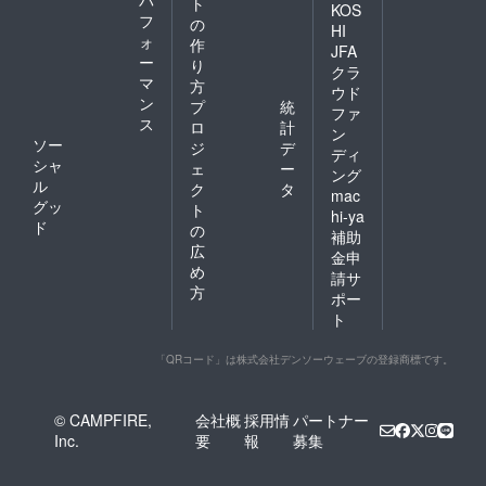
パ
ト
KOS
フ
の
HI
ォ
作
JFA
ー
り
クラ
マ
方
ウド
ン
プ
統
ファ
ス
ロ
計
ン
ソー
ジ
デ
ディ
シャ
ェ
ー
ング
ル
ク
タ
mac
グッ
ト
hi-ya
ド
の
補助
広
金申
め
請サ
方
ポー
ト
「QRコード」は株式会社デンソーウェーブの登録商標です。
© CAMPFIRE,
会社概
採用情
パートナー
Inc.
要
報
募集