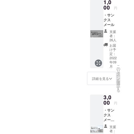
1,0
大学から三
00
円
味線を始め
・サン
るが、全
クス
メール
国・世界大
会ともに準
支援
者：
優勝経験を
26人
持つ。創立8
お届
け予
年目の今年
定：
度は、約20
2022
年09
名の新入生
こ
月
の
を迎え、総
リ
タ
ー
勢60名でま
ン
詳細を見る
を
選
すます活動
択
す
る
の幅を広げ
3,0
ている。
00
円
・サン
クス
メール
・限定
支援
オリジ
者：