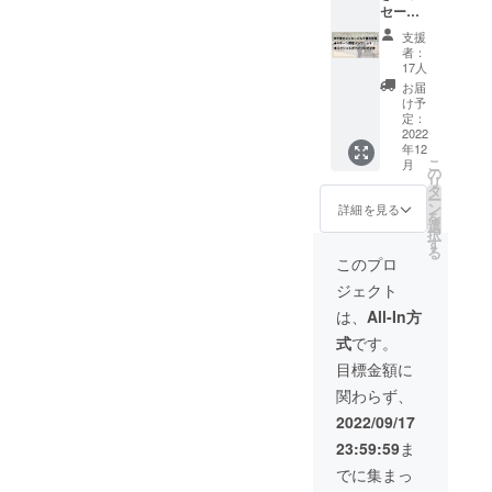
セージ
限定パ
入り集
ンフ
支援
合写真
レット
者：
1枚
（A4サ
17人
（A4サ
イズ/第
お届
イズ/公
3回単独
け予
演当日
公演~燎
定：
の写真
2022
~を1冊
年12
にメン
に
こ
月
バーの
ギュッ
の
リ
手書き
とまと
タ
ー
メッ
めた公
ン
詳細を見る
を
セージ
演プロ
選
択
を書き
グラム
す
る
込んで
をお送
このプロ
お送り
りいた
ジェクト
いたし
しま
ます）
す。演
は、
All-In方
・リ
奏楽曲
式
です。
ターン
解説や
限定パ
演者の
目標金額に
ンフ
対談な
関わらず、
レット
ど盛り
（A4サ
だくさ
2022/09/17
イズ/第
ん！/巻
23:59:59
ま
3回単独
末に皆
公演~燎
様のご
でに集まっ
~を1冊
芳名を