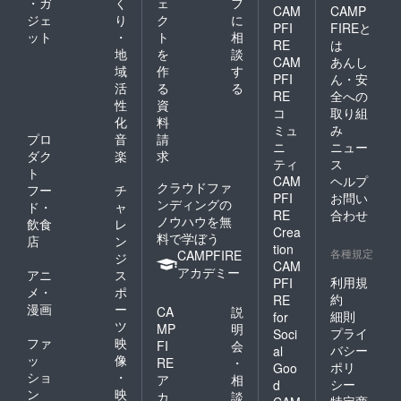
・ガ
く
ェ
フ
CAM
CAMP
ジェ
り
ク
に
PFI
FIREと
ット
・
ト
相
RE
は
地
を
談
CAM
あんし
域
作
す
PFI
ん・安
活
る
る
RE
全への
性
資
コ
取り組
化
料
ミュ
み
プロ
音
請
ニ
ニュー
ダク
楽
求
ティ
ス
ト
CAM
ヘルプ
クラウドファ
フー
チ
PFI
お問い
ンディングの
ド・
ャ
RE
合わせ
ノウハウを無
飲食
レ
Crea
料で学ぼう
店
ン
tion
各種規定
CAMPFIRE
ジ
CAM
アカデミー
アニ
ス
利用規
PFI
メ・
ポ
約
RE
漫画
ー
CA
説
細則
for
ツ
MP
明
プライ
Soci
ファ
映
FI
会
バシー
al
ッ
像
RE
・
ポリ
Goo
ショ
・
ア
相
シー
d
ン
映
カ
談