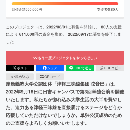
目標金額
550,000
円
支援者数
80
人
このプロジェクトは、
2022/08/01
に募集を開始し、
80
人の支援
により
611,000
円の資金を集め、
2022/09/17
に募集を終了しま
した
もう一度プロジェクトをやってほしい
ポスト
シェア
LINEで送る
URLコピー
埋め込み
QRコード
慶應義塾大学公認団体「津軽三味線集団 弦音巴」は、
2022年9月18日に日吉キャンパスで第3回単独公演を開催
いたします。私たちが惚れ込み大学生活の大半を費やし
た、迫力ある津軽三味線を直接届けるステージをどうか
応援していただけないでしょうか。単独公演成功のため
のご支援をよろしくお願いいたします。