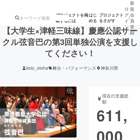
新
ロ
規
グ
会
プロジェクトを掲
はじ
プロジェクト
/
載するには
める
をさがす
イ
員
ン
登
【大学生×津軽三味線】慶應公認サー
録
クル弦音巴の第3回単独公演を支援し
てください！
人気のプロ
注目のリ
注目の新着プロ
募集終了が近いプ
もうすぐ公開
ジェクト
ターン
ジェクト
ロジェクト
されます
keio_otoha
舞台・パフォーマンス
神奈川県
アート・写真
音楽
現在の支援総
テクノロジー・ガジェット
ゲーム・サ
額
611,
映像・映画
書籍・雑誌
000
ビジネス・起業
チャレンジ