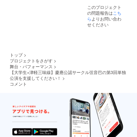
ハイン
このプロジェクト
ドビデ
の問題報告は
こち
オ（約
30分/練
ら
よりお問い合わ
習風景
せください
やリハ
の様
子、当
日の演
者への
インタ
トップ
>
ビュー
プロジェクトをさがす
>
など、
舞台・パフォーマンス
>
ここだ
けでし
【大学生×津軽三味線】慶應公認サークル弦音巴の第3回単独
か見る
公演を支援してください！
>
ことの
コメント
できな
い単独
公演の
舞台
裏・完
成まで
の過程
をお届
けいた
しま
す！）