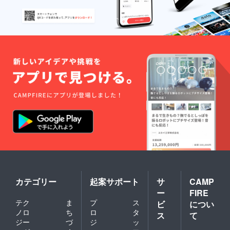
〈備考
欄に以
下の内
容をご
記入く
ださ
い〉 パ
ンフ
レット
に記載
させて
いただ
くご希
望のお
名前
(ニック
ネーム
も可)を
必ずご
記入く
ださい
カテゴリー
起案サポート
サ
CAMP
ー
FIRE
テク
ま
プ
ス
ビ
につい
ノロ
ち
ロ
タ
ス
て
ジー
づ
ジ
ッ