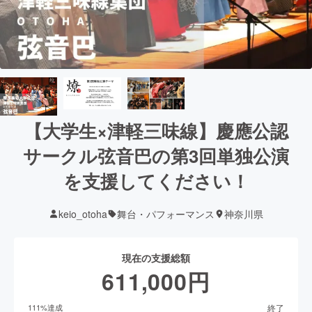
【大学生×津軽三味線】慶應公認
サークル弦音巴の第3回単独公演
を支援してください！
keio_otoha
舞台・パフォーマンス
神奈川県
現在の支援総額
611,000
円
終了
111
%達成