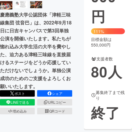
円
まちづくり・地域活性化
慶應義塾大学公認団体「津軽三味
線集団 弦音巴」は、2022年9月18
CAMPFIRE for Social Good
CAMPFIRE Creation
日に日吉キャンパスで第3回単独
111%
CAMPFIREふるさと納税
machi-ya
コミュニティ
公演を開催いたします。私たちが
目標金額は
550,000円
惚れ込み大学生活の大半を費やし
た、迫力ある津軽三味線を直接届
支援者数
けるステージをどうか応援してい
80
人
ただけないでしょうか。単独公演
成功のためのご支援をよろしくお
願いいたします。
募集終了まで残
ポスト
シェア
り
LINEで送る
URLコピー
終了
埋め込み
QRコード