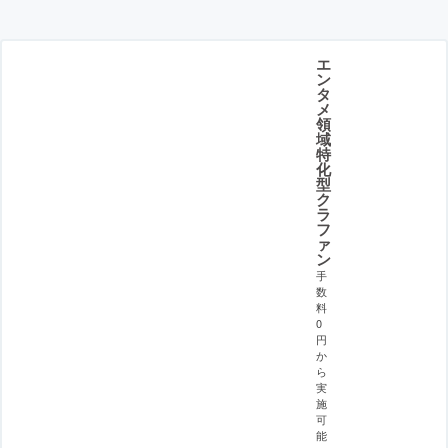
エ
ン
タ
メ
領
域
特
化
型
ク
ラ
フ
ァ
ン
手
数
料
0
円
か
ら
実
施
可
能