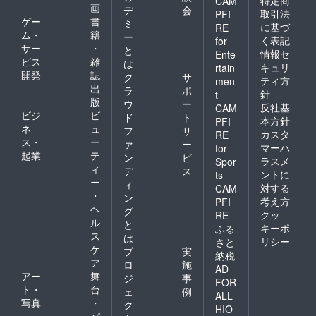
特定商
CAM
画
デ
会
取引法
PFI
ゲー
書
ミ
に基づ
RE
ム・
籍
ー
く表記
for
サー
・
と
情報セ
Ente
ビス
雑
は
キュリ
rtain
開発
誌
ク
サ
ティ方
men
出
ラ
ポ
針
t
版
ウ
ー
反社基
CAM
ビジ
ビ
ド
ト
本方針
PFI
ネ
ュ
フ
サ
カスタ
RE
ス・
ー
ァ
ー
マーハ
for
起業
テ
ン
ビ
ラスメ
Spor
ィ
デ
ス
ントに
ts
ー
ィ
対する
CAM
・
ン
考え方
PFI
ヘ
グ
クッ
RE
ル
と
キーポ
ふる
ス
は
リシー
さと
ケ
プ
実
納税
ア
ロ
施
AD
アー
舞
ジ
事
FOR
ト・
台
ェ
例
ALL
写真
・
ク
HIO