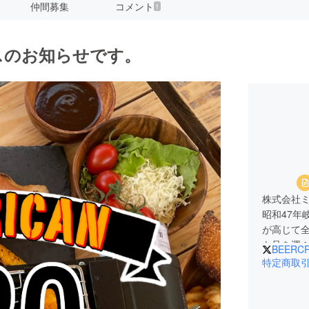
仲間募集
コメント
1
ラスのお知らせです。
株式会社ミ
昭和47年
が高じて
も足を運
BEERCR
める場所
特定商取