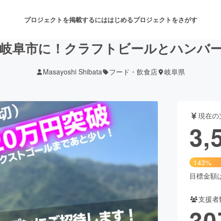
プロジェクトを掲載するには
はじめる
プロジェクトをさがす
岐阜市に！クラフトビールとハンバ
Masayoshi Shibata
フード・飲食店
岐阜県
注目のリターン
注目の新着プロジェクト
募集終了が近いプロジェクト
も
現在の
音楽
舞台・パフォーマンス
3,
ゲーム・サービス開発
フード・飲食店
143%
書籍・雑誌出版
アニメ・漫画
目標金額は2
支援者
チャレンジ
ビューティー・ヘルスケ
30