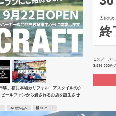
募集終
CAMPFIRE for Social Good
CAMPFIRE Creation
終
CAMPFIREふるさと納税
machi-ya
コミュニティ
このプロジェ
3,586,000
円
岐阜駅」横に本場カリフォルニアスタイルのク
トビールファンから愛されるお店を誕生させ
ピー
埋め込み
QRコード