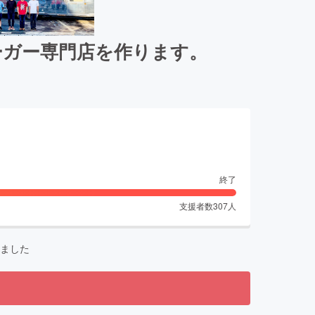
ーガー専門店を作ります。
終了
支援者数
307
人
ました