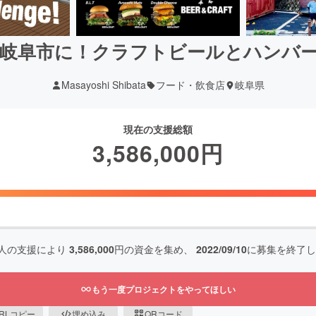
岐阜市に！クラフトビールとハンバ
Masayoshi Shibata
フード・飲食店
岐阜県
現在の支援総額
3,586,000
円
人の支援により
3,586,000
円の資金を集め、
2022/09/10
に募集を終了し
もう一度プロジェクトをやってほしい
RLコピー
埋め込み
QRコード