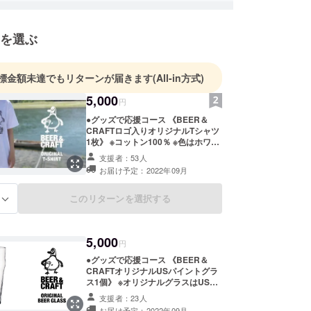
を選ぶ
標金額未達でもリターンが届きます
(All-in方式)
5,000
円
●グッズで応援コース 《BEER＆
CRAFTロゴ入りオリジナルTシャツ
1枚》 ※コットン100％ ※色はホワイ
トとネイビーの2種類 ※サイズはS、
支援者：53人
M、L、XLの4種類からお選びくださ
お届け予定：2022年09月
い。 ※写真はサンプル商品です。実
際の商品とはデザイン・仕様が一部
異なる場合がございます。
このリターンを選択する
る
5,000
円
●グッズで応援コース 《BEER＆
CRAFTオリジナルUSパイントグラ
ス1個》 ※オリジナルグラスはUSパ
イントグラス（容量473ml）に
支援者：23人
BEER＆CRAFTロゴが入っていま
お届け予定：2022年09月