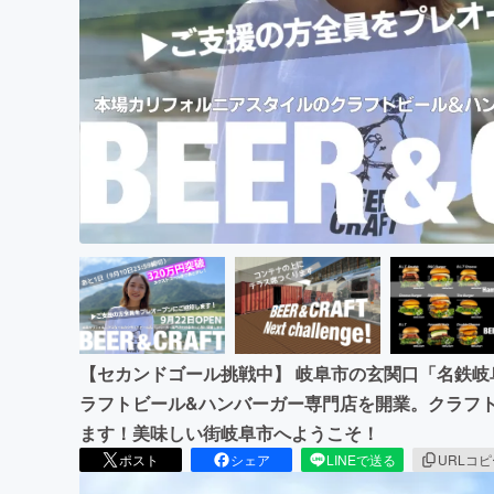
まちづくり・地域活性化
【セカンドゴール挑戦中】 岐阜市の玄関口「名鉄
ラフトビール&ハンバーガー専門店を開業。クラフ
ます！美味しい街岐阜市へようこそ！
ポスト
シェア
LINEで送る
URLコ