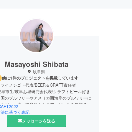
Masayoshi Shibata
岐阜県
他に1件のプロジェクトを掲載しています
ライノシゴト代表/BEER＆CRAFT責任者
岐阜市生/岐阜お城研究会代表/クラフトビール好き
全国のブルワリーやアメリカ西海岸のブルワリーに
ぶなどし、地元岐阜にもクラフトビールを気軽の飲
AFT2022
を作りたいと思うようになりました。
引法に基づく表記
メッセージを送る