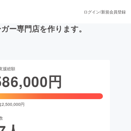
ログイン
/
新規会員登録
ーガー専門店を作ります。
うすぐ公開されます
支援総額
プロダクト
586,000
円
ファッション
スポーツ
,500,000円
数
ア
ソーシャルグッド
7
人