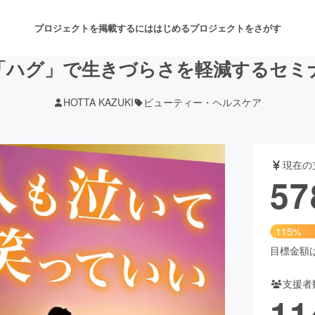
プロジェクトを掲載するには
はじめる
プロジェクトをさがす
「ハグ」で生きづらさを軽減するセミ
HOTTA KAZUKI
ビューティー・ヘルスケア
注目のリターン
注目の新着プロジェクト
募集終了が近いプロジェクト
も
現在の
音楽
舞台・パフォーマンス
57
ゲーム・サービス開発
フード・飲食店
115%
書籍・雑誌出版
アニメ・漫画
目標金額は5
支援者
チャレンジ
ビューティー・ヘルスケ
11