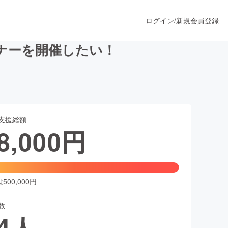
ログイン
/
新規会員登録
ナーを開催したい！
うすぐ公開されます
支援総額
プロダクト
8,000
円
ファッション
スポーツ
00,000円
数
ア
ソーシャルグッド
4
人