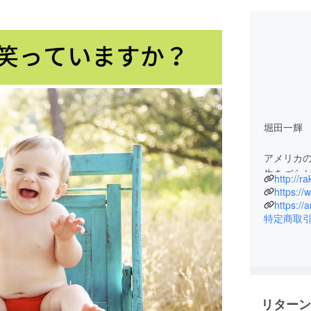
堀田一輝
アメリカ
生きづら
http://r
ことがで
https://
世に広め
https://
特定商取
それが原
したセミ
現在は、
心理カウ
「自分を
リターン
善」