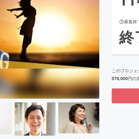
募集終
CAMPFIRE for Social Good
CAMPFIRE Creation
終
CAMPFIREふるさと納税
machi-ya
コミュニティ
このプロジェ
578,000
円の