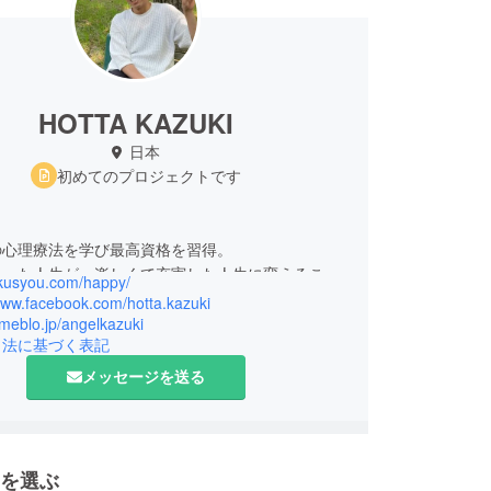
HOTTA KAZUKI
日本
初めてのプロジェクトです
の心理療法を学び最高資格を習得。
かった人生が、楽しくて充実した人生に変えること
akusyou.com/happy/
きた自身の体験を元に、人は変われるということを
www.facebook.com/hotta.kazuki
る必要性に目覚める。
ameblo.jp/angelkazuki
引法に基づく表記
点となり「楽しく笑って楽しく生きる」をテーマに
ナー活動をスタート。
メッセージを送る
大阪を拠点に地域活動のお手伝いをするかたわら、
ンセラーとして
好きになる」「自分らしく生きる」「人間関係の改
を選ぶ