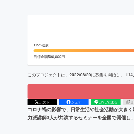
115
%達成
目標金額
500,000
円
このプロジェクトは、
2022/08/20
に募集を開始し、
114
ポスト
シェア
LINEで送る
U
コロナ禍の影響で、日常生活や社会活動が大きく
力派講師3人が共演するセミナーを全国で開催し