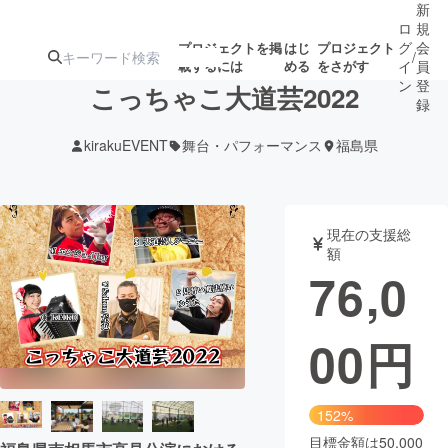
新
ロ
規
グ
会
プロジェクトを掲
はじ
プロジェクト
/
載するには
める
をさがす
イ
員
ン
登
こっちゃこ大道芸2022
録
kirakuEVENT
舞台・パフォーマンス
福島県
人気のプロ
注目のリ
注目の新着プロ
募集終了が近いプ
もうすぐ公開
ジェクト
ターン
ジェクト
ロジェクト
されます
現在の支援総
額
アート・写真
音楽
76,0
テクノロジー・ガジェット
ゲーム・サ
00
円
映像・映画
書籍・雑誌
152%
ビジネス・起業
チャレンジ
目標金額は50,000