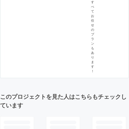
す
べ
て
お
任
せ
の
プ
ラ
ン
も
あ
り
ま
す
！
このプロジェクトを見た人はこちらもチェックし
ています