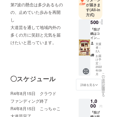
第7波の懸念は多少あるもの
が届きま
す
(All-in
の、止めていた歩みを再開
方式)
し
500
円
大道芸を通して地域内外の
『投げ
銭はコ
多くの方に笑顔と元気を届
イン
けたいと思っています。
で！』
支援
・お礼
者：
のメッ
2人
セージ
お届
メール
け予
こっ
定：
ちゃこ
2022
年09
大道芸
こ
月
当日に
の
◯スケジュール
リ
芸人コ
タ
ー
ラボの
ン
詳細を見る
を
スペ
選
択
シャル
R4年8月15日 クラウド
す
る
なムー
1,0
ファンディング終了
ビーを
撮影 支
00
円
R4年8月15日 こっちゃこ
援者だ
『投げ
けにお
大道芸完了
銭は折