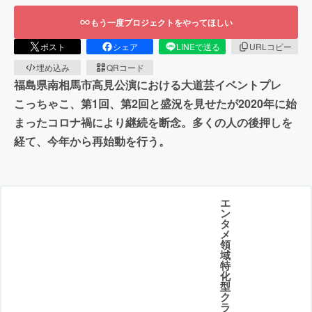
もう一度プロジェクトをやってほしい
ポスト
シェア
LINEで送る
URLコピー
埋め込み
QRコード
福島県南相馬市高見公演における大道芸イベントプレ
こっちゃこ、第1回、第2回と盛況を見せたが2020年に始
まったコロナ禍により継続を断念。多くの人の後押しを
経て、今年から再始動を行う。
エ
ン
タ
メ
領
域
特
化
型
ク
ラ