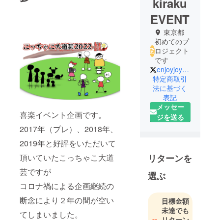
kiraku
EVENT
東京都
初めてのプ
ロジェクト
です
enjoyjoy_busker
特定商取引
法に基づく
表記
メッセー
喜楽イベント企画です。
ジを送る
2017年（プレ）、2018年、
2019年と好評をいただいて
頂いていたこっちゃこ大道
リターンを
芸ですが
選ぶ
コロナ禍による企画継続の
断念により２年の間が空い
目標金額
未達でも
てしまいました。
リターン