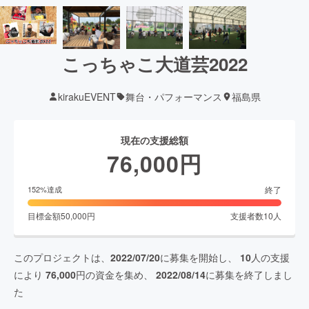
こっちゃこ大道芸2022
kirakuEVENT
舞台・パフォーマンス
福島県
現在の支援総額
76,000
円
終了
152
%達成
目標金額
50,000
円
支援者数
10
人
このプロジェクトは、
2022/07/20
に募集を開始し、
10
人の支援
により
76,000
円の資金を集め、
2022/08/14
に募集を終了しまし
た