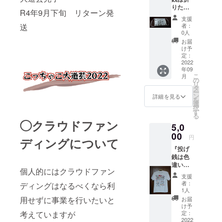
届けし
りたた
ます。
R4年9月下旬 リターン発
ん
支援
で！』
送
者：
・お礼
0人
のメッ
お届
セージ
け予
メール
定：
・Keiko
2022
年09
デザイ
こ
月
ンオリ
の
リ
ジナル
タ
ー
マスク
ン
詳細を見る
を
Keiko
選
択
ちゃん
す
る
特製
◯クラウドファン
5,0
「Keiko
のソー
00
円
ディングについて
シャル
『投げ
ディス
銭は色
タンス
違い
マス
個人的にはクラウドファン
で！』
ク」を
支援
・お礼
お届
者：
ディングはなるべくなら利
のメッ
け！
1人
セージ
Keikoの
用せずに事業を行いたいと
お届
メール
ソー
け予
・Keiko
考えていますが
シャル
定：
デザイ
2022
ディス