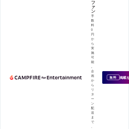
フ
ァ
ン
手
数
料
0
円
か
ら
実
施
可
能
。
企
画
掲載
無料
か
ら
リ
タ
ー
ン
配
送
ま
で
、