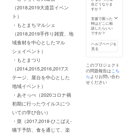
合どうなりま
（2018,2019大道芸イベン
すか？
ト）
支援で困った
時はどこに相
・もとまちマルシェ
談したらいい
（2018,2019手作り雑貨、地
ですか？
域食材を中心としたマル
ヘルプページを
見る
シェイベント）
・もとまつり
このプロジェクト
（2014,2015,2016,2017ス
の問題報告は
こち
ら
よりお問い合わ
テージ、屋台を中心とした
せください
地域イベント）
・あそっぺ（2020コロナ禍
初期に行ったウイルスにつ
いての学び合い）
・蘖（2017,2018-ひこばえ-
嚥下予防、食を通じて、楽