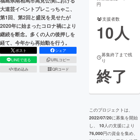
福島県南相馬市高見公演における
円
大道芸イベントプレこっちゃこ、
まちづくり・地域活性化
第1回、第2回と盛況を見せたが
支援者数
10
人
2020年に始まったコロナ禍により
CAMPFIRE for Social Good
CAMPFIRE Creation
継続を断念。多くの人の後押しを
CAMPFIREふるさと納税
machi-ya
コミュニティ
経て、今年から再始動を行う。
ポスト
シェア
募集終了まで残
LINEで送る
URLコピー
り
終了
埋め込み
QRコード
このプロジェクトは、
2022/07/20
に募集を開始
し、
10
人の支援により
76,000
円の資金を集め、