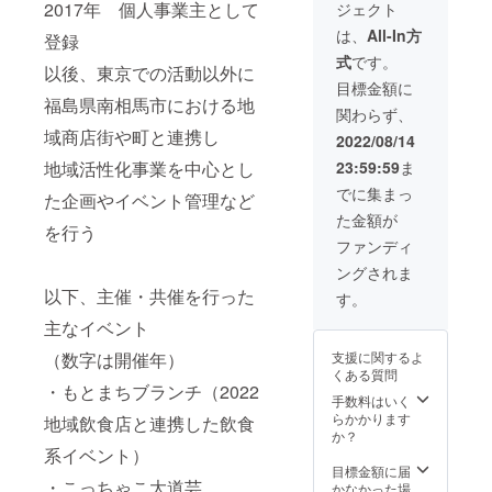
2017年 個人事業主として
ジェクト
紙 寄せ
白 *ご希
書きサ
望のサ
は、
All-In方
登録
イン色
イズを
式
です。
紙 支援
ご選択
以後、東京での活動以外に
してく
くださ
目標金額に
れたア
い
福島県南相馬市における地
関わらず、
ナタを
域商店街や町と連携し
思って
2022/08/14
一筆入
地域活性化事業を中心とし
23:59:59
ま
魂！ 誤
字脱字
でに集まっ
た企画やイベント管理など
はご愛
た金額が
嬌。
を行う
ファンディ
ングされま
以下、主催・共催を行った
す。
主なイベント
（数字は開催年）
支援に関するよ
くある質問
・もとまちブランチ（2022
手数料はいく
らかかります
地域飲食店と連携した飲食
か？
系イベント）
目標金額に届
・こっちゃこ大道芸
かなかった場