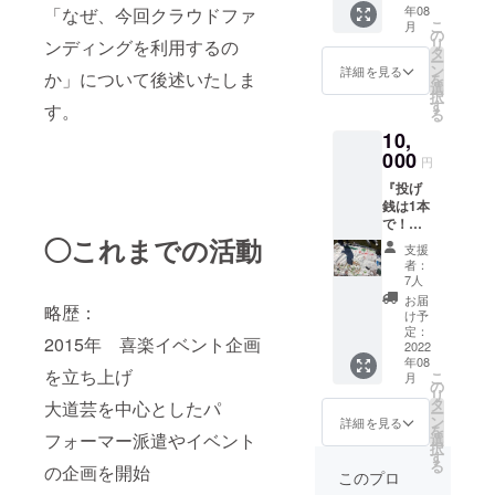
年08
「なぜ、今回クラウドファ
ンオリ
タンス
こ
月
ジナル
デザイ
の
リ
ンディングを利用するの
マスク
ンマス
タ
ー
・オリ
クをお
ン
詳細を見る
か」について後述いたしま
を
ジナルT
届けし
選
択
シャツ
ます
す
す。
る
愉快な
10,
仲間た
ちがプ
000
円
リント
『投げ
された
銭は1本
オリジ
で！』
ナルのT
◯これまでの活動
・お礼
シャツ
支援
のメッ
です カ
者：
セージ
ジュア
7人
メール
ルから
お届
略歴：
・Keiko
フォー
け予
デザイ
マルま
定：
2015年 喜楽イベント企画
ンオリ
2022
でいつ
年08
ジナル
でもど
を立ち上げ
こ
月
マスク
こでも
の
リ
・オリ
みんな
タ
大道芸を中心としたパ
ー
ジナルT
と一
ン
詳細を見る
を
シャツ
フォーマー派遣やイベント
緒。 サ
選
択
・寄せ
イズ：
す
る
の企画を開始
書きサ
S,M カ
このプロ
イン色
ラー：