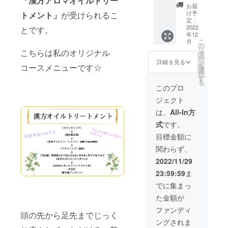
「漢方アロマオイルトリー
杯にオ
います
LINE未
リート
ト ・
酸入浴
ませ
チケッ
その場
お届
こちら
スス
ことを
使用の
メント
ヘッド&
剤×10個
ん。効
ト”をお
け予
トメント」
が受けられるこ
合は私
で一度
メ。 ※
予めご
方、プ
のみの
アイケ
(2,750
果には
定：
送り致
が心を
確認、
ブレン
了承く
レゼン
時間で
ア 15分
円相当)
2022
個人差
とです。
しま
込めて
契約者
年12
ド
ださ
ト予定
あり、
コース
・ブレ
がござ
す。 ※
手書き
様にも
こ
月
ティー
い。
の方は
その他
チケッ
ンド
います
の
譲渡不
でお名
内容の
リ
こちらは私のオリジナル
それぞ
郵送致
にドラ
ト×1枚
ティー
ことを
タ
可 ※
前を記
ご確認
ー
れの原
しま
イヘッ
(1,800
1袋(10
予めご
ン
メール
詳細を見る
入し、
を頂
を
コースメニューです☆
材料は
す。一
ド20分
円) ・
ティー
了承く
選
にチ
付けさ
き、お
択
画像を
言「郵
や足
10,000
バッグ
ださ
す
ケット
せてい
互いに
る
ご参照
送希
湯、カ
円チ
入り) ・
い。
をお送
このプロ
ただき
承認で
くださ
望」と
ウンセ
ケット
お好き
りいた
ます。
きまし
ジェクト
い。 ※
コメン
リング
×17枚
なコー
しま
ご了承
たら実
ルイボ
ト下さ
なども
・5,000
ス10分
す。 ※
は、
All-In方
下さ
行いた
スや黒
い☆ ※
別途時
円チ
延長
強圧を
い。 ※
しま
式
です。
ゴマな
ご予約
間がか
ケット
クーポ
求める
上乗せ
す。 ※
どの苦
は公式
かりま
×11枚
ン×16枚
方はご
目標金額に
して頂
ご支援
手な風
LINEと
す。お
・1,000
(約
遠慮下
いた場
前に、
関わらず、
味があ
予約
着替
円チ
1年分
さい。
合は“胡
アカウ
る方向
フォー
え〜会
ケット
21,440
※法令に
2022/11/29
蝶蘭”を
ントを
けに、
ムから
計まで
×6枚 ※
円相当)
基づく
買わせ
お持ち
23:59:59
ま
セット
受付け
全て合
漢方ア
・漢方
医療、
て頂き
でした
内容を
る予定
わせて
ロマオ
アロマ
診療行
でに集まっ
ます。
ら公式
お選び
です。
180分(3
イルト
トリー
為では
LINEと
た金額が
頂けま
※有効期
時間)〜
リート
トメン
ござい
公式
す。お
限は開
200分(3
メント
ト105分
ませ
ファンディ
Twitter
頭の先から足先までじっく
好きな
業月か
時間20
の105分
コース
ん。効
、公式
ングされま
セット
ら1年。
分)程度
はオイ
(38,000
果には
Instagr