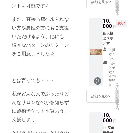
「ボ
ては14
ン
の炭酸
詳細を見る
は郵送
代わり
を
ントも可能です♪
ディケ
回分 お
選
濃度
致しま
に“メー
択
ア50分
風呂入
す
90〜
す。備
ルでブ
る
+ハンド
浴剤と
100pp
考欄に
レンド
また、直接当店へ来られな
10,
オイル
しては
mに比
「郵送
ティー
残り3
15分」
000
約4～5
べ、こ
希望」
円
い方や男性の方にもご支援
なし”、
の、ど
回分 従
ちらは
とコメ
も選択
個人様
ちらか
来の入
620pp
いただけるよう、他にも
ント下
できま
とスポ
選べる
浴剤や
mのお
さい☆
す。 ※
ンサー
組み合
様々なパターンのリターン
足湯と
よそ“6
※ご予約
送付先
契約
わせ
しては
倍”も強
は公式
支援
のご住
を、サ
をご用意しました☆
コース
もちろ
力な炭
者：
LINEと
所の再
ロン開
チケッ
ん、入
0人
酸量！
予約
確認を
業か
ト。 ※
浴が辛
・「ド
お届
フォー
お願い
ら“1年
ハンド
い方、
け予
クダ
ムから
します
間”結ば
オイル
定：
足裏の
ミ」
受付け
☆
せて頂
2023
は肘〜
汚れが
「カモ
る予定
とは言っても・・・
年01
きま
指先ま
気にな
ミー
です。
こ
月
す。 個
での施
の
る方な
ル」
※有効期
リ
人事業
術で
タ
どにも
「ティ
私がどんな人であったりど
限は開
ー
主さま
す。 ※
ン
オスス
詳細を見る
ートゥ
業月か
を
以外で
譲渡可
選
メ☆ ・
んなサロンなのかを知らず
リー」
ら6ヶ
択
も、個
能。プ
す
市販入
配合。
月。 ※
る
人的に
に施術チケットを買おう、
レゼン
浴剤の
ちょっ
施術者
10,
宣伝し
トとし
炭酸濃
とスッ
は小柄
支援しよう
たい事
000
てもぜ
度90〜
キリ、
円
なた
がある
ひご利
100pp
優しい
め、極
11,500
方など
用下さ
mに比
香り♪
端な強
と思う方はいないと思うの
円分チ
も大歓