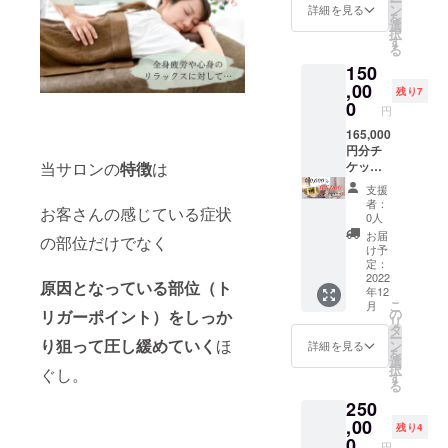
ー
いう植
出ませ
トメン
ひご利
ン
メント
詳細を見る
いお名
個人差
頂きま
を
物のデ
ん。ま
ト) 105
用下さ
選
の時間
前のご
がござ
す。 ※
択
ンプン
た、差
分チ
い♪ ※
す
であ
記入を
います
契約者
る
を原料
額があ
ケット
メール
り、そ
お願い
ことを
様の活
150
とし
る場合
×3枚
で確認
の他に
致しま
予めご
動・宣
た、土
は別途
※105分
,00
後、公
ドライ
す。本
残り7
了承く
伝内容
に還る
お支払
はオイ
式LINE
0
ヘッド
名でな
ださ
円
によっ
素材を
頂きま
ルト
より支
20分や
くても
い。
ては契
使用。
す。 ※
リート
165,000
援者さ
足湯、
構いま
約自体
(Red)
換金で
メント
円分チ
まの
カウン
せん☆
をお断
当サロンの
特徴
は
…ルイ
きませ
の時間
ケット
LINEへ
セリン
※ご支援
り又は
ボス、
ん。 ※
であ
(15,000
チケッ
グなど
頂いた
支援
中断さ
小豆入
譲渡可
り、そ
円お得)
トをお
も別途
方全員
者：
せて頂
お客さんの感じている症状
りブレ
能。プ
の他に
・漢方
送り致
時間が
0人
分の植
く場合
ンド。
レゼン
ドライ
アロマ
しま
かかり
物を
お届
の部位だけでなく
がござ
爽やか
トとし
ヘッド
トリー
す。
ます。
け予
SNSで
いま
な味わ
てもぜ
20分や
トメン
“LINE未
定：
お着替
紹介す
す。(宗
い。
ひご利
足湯、
ト 120
2022
使用”の
え〜会
る際、
原因となっている部位（ト
教、公
年12
さっぱ
用下さ
カウン
分チ
方、“プ
計まで
載せて
序良俗
こ
月
りとし
い♪ ※郵
セリン
ケット
レゼン
の
リガーポイント）をしっか
全て合
欲しく
に反す
リ
た後味
送致し
グなど
×1枚 ・
ト予
タ
わせて
ない(名
ること
ー
でクセ
ます。
も別途
漢方ア
り狙って圧し緩めていく
ほ
定”の方
ン
170分〜
詳細を見る
札を出
など) そ
を
のない
送料込
時間が
ロマト
は郵送
選
180分(3
して欲
の際の
択
ぐし。
味わい
み。 ※
かかり
リート
致しま
す
時間)は
しくな
ご支援
る
は、お
ご予約
ます。
メント
す。備
かかり
い)方
金はご
250
食事の
は公式
お着替
105分チ
考欄に
ます。
は、備
返金で
おとも
LINEと
え〜会
ケット
,00
「郵送
さらに
考欄に
残り4
きませ
や食後
予約
計まで
×1 ・
希望」
0
写真撮
一言お
円
ん。ご