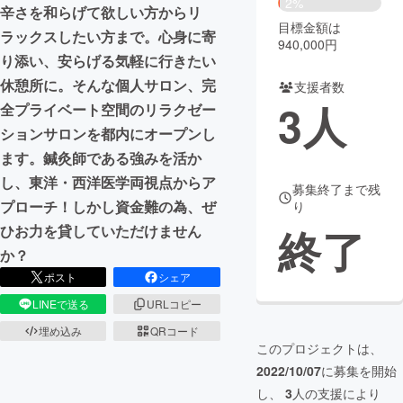
2%
辛さを和らげて欲しい方からリ
目標金額は
まちづくり・地域活性化
ラックスしたい方まで。心身に寄
940,000円
り添い、安らげる気軽に行きたい
休憩所に。そんな個人サロン、完
支援者数
CAMPFIRE for Social Good
CAMPFIRE Creation
3
人
全プライベート空間のリラクゼー
CAMPFIREふるさと納税
machi-ya
コミュニティ
ションサロンを都内にオープンし
ます。鍼灸師である強みを活か
し、東洋・西洋医学両視点からア
募集終了まで残
プローチ！しかし資金難の為、ぜ
り
終了
ひお力を貸していただけません
か？
ポスト
シェア
LINEで送る
URLコピー
埋め込み
QRコード
このプロジェクトは、
2022/10/07
に募集を開始
し、
3
人の支援により