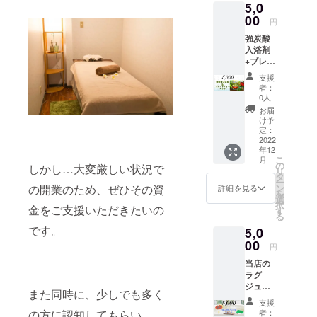
5,0
す。 ※
しま
どの
00
す。
円
コース
※「ブレ
強炭酸
にもお
ンド
入浴剤
使い頂
ティー
+ブレン
けます♪
」は市
ド
※一度に
販され
支援
ティー
まとめ
ていな
者：
(2種)の
てお使
い
0人
セット
い頂け
ティー
お届
当店で
ます
バッグ
け予
提供予
が、お
定：
タイプ
定の強
2022
釣りは
のお茶
年12
炭酸入
出ませ
です。
こ
月
浴剤と
ん。ま
の
・18種
しかし…大変厳しい状況で
リ
ブレン
た、差
タ
類の野
ー
ド
額があ
の開業のため、ぜひその資
ン
草や穀
詳細を見る
を
ティー
る場合
選
物のブ
択
金をご支援いただきたいの
のセッ
は別途
す
レンド
る
トで
お支払
茶。香
です。
5,0
す。
頂きま
料や酸
〈強炭
00
す。ご
化防止
円
酸入浴
了承く
剤の合
当店の
剤〉 従
ださ
成ビタ
ラグ
来の入
い。 ※
ミンな
ジュア
浴剤や
換金で
どが
また同時に、少しでも多く
リー
足湯と
きませ
入って
支援
コース
しては
ん。 ※
の方に認知してもらい
いない
者：