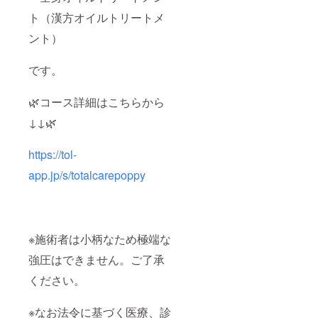
限は開
です。
ンド茶
業月か
※金券チ
です。
ト（漢方オイルトリートメ
ら1年
ケット
香料や
ント）
半。 ※
は当店
酸化防
極端な
でのみ
止剤の
強圧を
ご利用
合成ビ
です。
求める
いただ
タミン
方はご
けるも
などが
遠慮下
ので
入って
🌿コース詳細はこちらから
さい。
す。ど
いない
※法令に
のコー
無添
↓↓🌿
基づく
スにも
加。ノ
医療、
お使い
ンカ
診療行
頂けま
フェイ
https://tol-
為では
す♪ ※金
ンでお
app.jp/s/totalcarepoppy
ござい
券チ
子様か
ませ
ケット
らお年
ん。効
は一度
寄りの
果には
にまと
方まで
個人差
めてお
お楽し
がござ
使い頂
みいた
※施術者は小柄なため極端な
います
けます
だけま
ことを
が、お
す♪ ・
強圧はできません。ご了承
予めご
釣りは
Red、
了承く
出ませ
Blackの
ください。
ださ
ん。ま
2種類。
い。
た、差
・どち
※なお法令に基づく医療、診
額があ
らも美