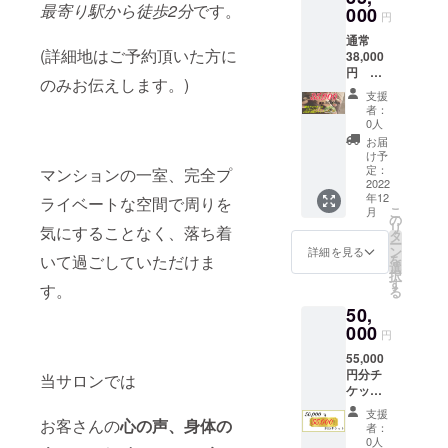
ござい
酸Na、
使用)
最寄り駅から徒歩2分
です。
真撮影
000
は、2週
式LINE
設置。
円
ませ
ラウロ
〈ブレ
(サロン
間、一
より支
(毎回上
ん。効
イルグ
ンド
通常
の素材
つ一つ
援者さ
限50
果には
ルタミ
(詳細地はご予約頂いた方に
ティー
38,000
として
にご支
まの
枚。サ
個人差
ン酸
〉 ・市
円
ホーム
援頂い
LINEへ
イズA4
がござ
のみお伝えします。)
Na、カ
販はさ
(3,000
ページ
た方の
チケッ
まで。
支援
います
ミツレ
れてい
円お得)
等で使
お名前
トをお
者：
店舗へ
ことを
花エキ
ませ
・ポ
用)が可
札と共
0人
送り致
の送料
予めご
ス、ド
ん。 ・
ピーオ
能な
に、そ
しま
お届
はご負
了承く
クダミ
18種類
イルト
方。な
の後は
け予
す。
担願い
ださ
エキ
の野草
リート
お、お
定：
枯れて
マンションの一室、完全プ
LINE未
ます。)
い。
ス、
や穀物
メント
2022
顔は写
しまう
使用の
(毎回、
ティー
のブレ
年12
コース
ライベートな空間で周りを
しませ
まで大
方、プ
郵送前
こ
トゥ
月
ンド茶
(漢方ア
ん。 ・
の
切にお
レゼン
にご一
リ
リー葉
です。
気にすることなく、落ち着
ロマト
平日の
タ
世話を
ト予定
報お願
ー
油、エ
香料や
リート
お昼に
ン
して、
詳細を見る
の方は
いしま
を
いて過ごしていただけま
タノー
酸化防
メン
ご都合
選
サロン
郵送致
す。) ④
択
ル、
止剤の
ト)105
のつく
す
に飾ら
しま
公式
す。
る
水、香
合成ビ
分(1回)
方限
せてい
す。備
Twitter
料 (A剤
タミン
50,
チケッ
定。 12
ただき
考欄に
と
とB剤を
などが
ト
000
月の平
ます。
「郵送
円
Instagr
混ぜて
入って
※105分
日(火曜
オープ
希望」
amで、
使用) ※
いない
55,000
はオイ
日か金
ン後に
とコメ
契約さ
送料込
無添
円分チ
ルト
曜日に
当サロンでは
感謝の
ント下
せて頂
み ※送
加。ノ
ケット
リート
なると
メール
さい☆
いた方
付先の
ンカ
(5,000
メント
思いま
とお花
※ご予約
支援
のお名
住所の
フェイ
円お得)
お客さんの
心の声、身体の
の時間
す。) 11
の写真
者：
は公式
前と宣
再確認
ンでお
・
であ
時〜14
0人
(名札付
LINEと
伝内容