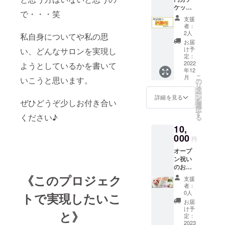
い♪ ※
べ、こ
・10〜
圧はで
ケット
迎♪ ①
メール
ちらは
15分程
きませ
で・・・笑
(1,500
当ホー
で確認
620pp
度足湯
支援
ん。 ※
円お得)
ムペー
後、公
mのお
者：
に浸
法令に
・5,000
ジに、
式LINE
2人
よそ6倍
私自身についてや私の思
かった
基づく
円チ
スポン
より支
も強力
お届
後、軽
医療、
ケット
サー様
援者さ
け予
い、どんなサロンを実現し
な炭酸
石など
診療行
×2 ・
のお名
定：
まの
量。 ・
で軽く
為では
1,500円
2022
ようとしているかを書いて
前(企業
LINEへ
「ドク
角質層
ござい
年12
チケッ
名など)
チケッ
ダミ」
を削っ
ませ
こ
月
いこうと思います。
ト×1 ※
とご希
の
トをお
「カモ
てあげ
ん。効
リ
当店で
望URL
タ
送り致
ミー
ると綺
果には
ー
のみご
を契約
ン
しま
詳細を見る
ル」
麗に削
個人差
を
ぜひどうぞ少しお付き合い
利用い
期間の1
選
す。
「ティ
れ、足
がござ
択
ただけ
年間記
す
“LINE未
ートゥ
裏の汚
ください♪
います
る
る金券
載。 ②
使用”の
リー」
れも
ことを
10,
チケッ
公式
方、“プ
配合。
びっく
予めご
トで
000
LINEに
レゼン
ちょっ
円
りする
了承く
す。 ※
・「ス
ト予
とスッ
ほど落
ださ
オープ
どの
ポン
定”の方
キリ、
ちてく
い。
ン祝い
コース
サー様
は郵送
優しい
れま
のお花
にもお
のお名
致しま
香り♪
す。 (成
or観葉
使い頂
《このプロジェク
前と
す。備
・10〜
支援
分) A剤
植物(そ
けます♪
ホーム
考欄に
者：
15分程
成分：
れぞれ
※一度に
ページ
0人
「郵送
トで実現したいこ
度足湯
クエン
支援者
まとめ
やSNS
希望」
お届
に浸
酸、リ
様の名
てお使
アカウ
け予
とコメ
かった
ンゴ
と》
札付
い頂け
定：
ントを
ント下
後、軽
酸、シ
き)5,00
2023
ます
契約期