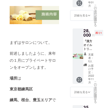
さい☆
石など
リカ B
年01
0円+た
が、お
間中掲
※ご予約
で軽く
剤成
こ
月
だただ
釣りは
の
載」
は公式
角質層
分：炭
リ
支援の
出ませ
タ
(ページ
LINEと
を削っ
酸水素
ー
5,000円
ん。ま
ン
の下部
詳細を見る
予約
てあげ
Na、海
を
お店に
た、差
選
になり
フォー
ると綺
塩、炭
択
来られ
額があ
す
ます)(画
ムから
麗に削
酸Na、
る
ない方
る場合
像は無
受付け
れ、足
ラウロ
28,
や男性
は別途
し、文
る予定
裏の汚
イルグ
残り1
の方な
000
お支払
字や
です。
円
れも
ルタミ
ど… た
頂きま
URL掲
※有効期
びっく
ン酸
『漢方
だただ
まずはサロンについて。
す。ご
載) ・
限は開
りする
Na、カ
オイル
支援の
了承く
「宣伝
業月か
ほど落
ミツレ
トリー
気持ち
ださ
投稿
ら6ヶ
ちてく
花エキ
トメン
前述しましたように、来年
約5,000
い。 ※
(voom)
月。 ※
支援
れま
ス、ド
ト105分
円と、
換金で
」(画
者：
施術者
す。 (成
クダミ
の１月にプライベートサロ
コース
オープ
きませ
0人
像、動
は小柄
分) A剤
エキ
1回』
ン祝い
ん。 ※
画(メー
お届
なた
成分：
ンをオープンします。
ス、
オープ
のお花
譲渡可
け予
ルで送
め、極
クエン
ティー
ン前
か観葉
定：
能。プ
受信可
端な強
酸、リ
トゥ
に、
2022
植物を
レゼン
能なサ
場所
は
圧はで
ンゴ
リー葉
年11
様々な
約5,000
トとし
イズの
きませ
酸、シ
こ
油、エ
月
確認の
円で買
の
てもぜ
み)可)を
ん。 ※
リカ B
リ
タノー
為に施
わせて
タ
ひご利
東京都練馬区
上限13
法令に
剤成
ー
ル、
術を受
頂きま
ン
用下さ
詳細を見る
回 ➂イ
基づく
分：炭
を
水、香
けて下
す。 お
選
い♪ ※
ベント
医療、
酸水素
択
料 (A剤
さる
練馬、桜台、豊玉エリア
で
祝い花
す
メール
等毎に
診療行
Na、海
る
とB剤を
方。 さ
や観葉
で確認
店舗へ
為では
塩、炭
混ぜて
35,
らに写
植物
後、公
チラシ