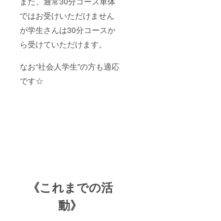
また、通常30分コース単体
レゼン
トとし
ではお受けいただけません
てもぜ
ひご利
が学生さんは30分コースか
用下さ
い♪ ※郵
ら受けていただけます。
送致し
ます。
なお“社会人学生”の方も適応
送料込
み。 ※
です☆
送付先
の再確
認をお
願い致
しま
す。 ※
ご予約
は公式
LINEと
予約
フォー
ムから
受付け
《これまでの活
る予定
です。
※有効期
動》
限は開
業月か