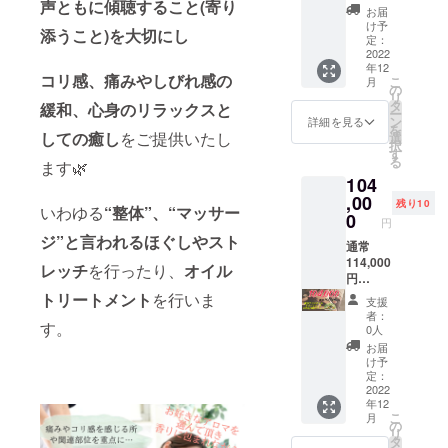
をお願
声ともに傾聴すること(寄り
子様か
10,000
り、そ
時頃開
き)を送
お届
予約
投稿
いしま
らお年
円✕3枚
の他に
始予
け予
らせて
フォー
☆(文
添うこと)を大切にし
す。 ※
寄りの
・5,000
ドライ
定：
定。 日
いただ
ムから
字、ロ
この
方まで
円✕4枚
2022
ヘッド
時のご
きます
受付け
ゴやバ
内、約
年12
お楽し
・1,000
20分や
相談は
☆ ま
る予定
コリ感、痛みやしびれ感の
ナーな
こ
月
500円は
みいた
円✕4枚
足湯、
の
させて
た、公
です。
どの画
リ
お気持
だけま
・500円
カウン
タ
頂きま
緩和、心身のリラックスと
式LINE
※有効期
像、
ー
ちのご
す♪ ・
✕2枚 ※
セリン
ン
すが、
詳細を見る
と
限は開
YouTub
を
支援と
Red、
当店で
グなど
しての癒し
をご提供いたし
選
上記の
Twitter
業月か
eアカウ
択
して開
Blackの
のみご
も別途
す
指定も
、
ら6ヶ
ントや
る
業費に
ます🌿
2種類で
利用い
時間が
ありま
Instagr
月。 ※
他SNS
充てさ
104
す。各
ただけ
かかり
す為、
amに、
施術者
のアカ
せて頂
10
る金券
,00
ます。
お得な
ご支援
残り10
は小柄
ウント
いわゆる
“
整体”、“マッサー
きま
ティー
チケッ
お着替
0
値段で
頂いた
なた
円
紹介も
す。
バッグ
トで
え〜会
施術を
方全員
め、極
ジ”と言われるほぐしやスト
可)
入り。
す。 ※
通常
計まで
させて
分の植
端な強
Twitter
・どち
どの
114,000
全て合
頂きま
物を写
レッチ
を行ったり、
オイル
圧はで
をされ
らも美
コース
円
わせて
す。
真でご
きませ
ている
肌や健
にもお
(10,000
170分〜
トリートメント
を行いま
コース
紹介さ
ん。 ※
支援
方は、
康志向
使い頂
円お得)
180分(3
内容は
せて頂
者：
法令に
リツ
の方に
けます♪
ポピー
す。
時間)は
全て通
0人
きます
基づく
イート
おすす
※一度に
オイル
かかり
常通り
♡ ※備
お届
医療、
などで
め。 ・
まとめ
トリー
ます。
行いま
け予
考欄
診療行
宣伝協
ティー
てお使
トメン
※譲渡可
定：
す。
に、お
為では
力も、
バッグ
い頂け
トコー
2022
能。プ
※105分
花に立
ござい
契約中
年12
は「ソ
ます
ス(漢方
レゼン
はオイ
てる名
ませ
出来る
こ
月
イロ
が、お
アロマ
トとし
の
ルト
前札に
ん。効
範囲で
リ
ン」と
釣りは
トリー
てもぜ
タ
リート
載せた
果には
させて