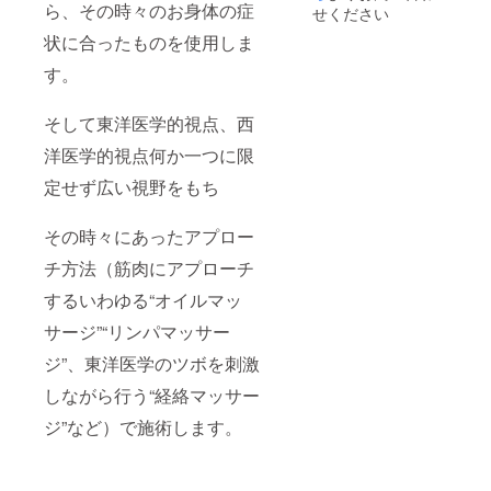
た、差
りま
剤〉 通
ら、その時々のお身体の症
せください
額があ
す。 ※
常の入
状に合ったものを使用しま
る場合
強炭酸
浴剤炭
は別途
入浴剤
酸より
す。
お支払
は通常
も濃度
頂きま
の入浴
が高く
す。 ※
剤炭酸
高効果
そして東洋医学的視点、西
換金で
よりも
が期待
きませ
濃度が
されま
洋医学的視点何か一つに限
ん。 ※
高く、
す。 足
譲渡可
より効
湯とし
定せず広い視野をもち
能。プ
果も期
て…保
レゼン
待され
温効果
その時々にあったアプロー
トとし
ます。
がある
てもぜ
足湯と
のはも
チ方法（筋肉にアプローチ
ひご利
して…
ちろ
用下さ
保温効
ん、し
するいわゆる“オイルマッ
い♪ ※
果があ
ばらく
メール
るのは
入った
サージ”“リンパマッサー
で確認
もちろ
のち軽
後、公
ん、し
石など
ジ”、東洋医学のツボを刺激
式LINE
ばらく
で軽く
より支
入った
擦る
しながら行う“経絡マッサー
援者さ
のち軽
と、角
ジ”など）で施術します。
まの
石など
質の汚
LINEへ
で軽く
れも落
チケッ
擦る
ちてく
トをお
と、角
れま