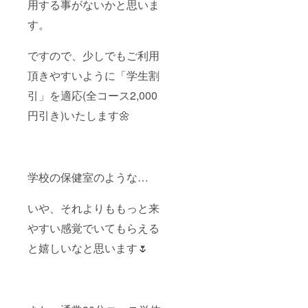
用する事がないかと思いま
がござ
のコー
います
スにも
す。
ことを
お使い
予めご
頂けま
了承く
す♪ ※金
ですので、少しでもご利用
ださ
券チ
い。
ケット
頂きやすいように「学生割
は一度
にまと
引」を適応(全コース2,000
めてお
円引き)いたします🌼
使い頂
けます
が、お
釣りは
出ませ
ん。ま
学校の保健室のような…
た、差
額があ
る場合
いや、それよりももっと来
は別途
お支払
やすい感覚でいてもらえる
頂きま
す。 ※
と嬉しいなと思います🌷
換金で
きませ
ん。 ※
譲渡可
能。プ