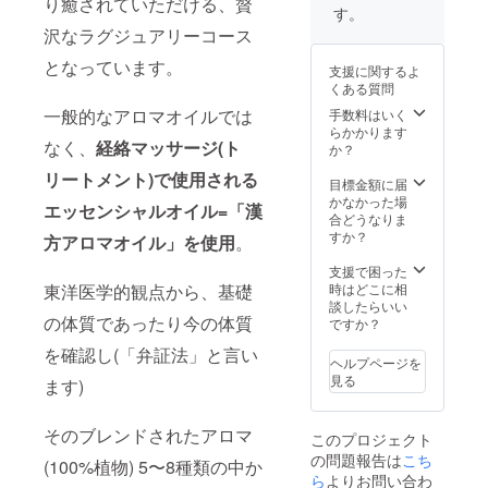
り癒されていただける、贅
をご選
※強圧を
かかり
ルト
円)チ
個人差
す。
amの
択下さ
求める
ます。
リート
ケット
がござ
沢なラグジュアリーコース
フォ
い☆ ※
方はご
※当店で
メント
×3枚
います
ローを
送料込
遠慮下
のみご
のみの
(114,00
ことを
となっています。
お願い
支援に関するよ
み ※送
さい。
利用い
時間で
0円分)
予めご
致しま
くある質問
付先の
※法令に
ただけ
あり、
・ヘッ
了承く
す。
住所の
基づく
る金券
その他
ド&アイ
一般的なアロマオイルでは
手数料はいく
ださ
再確認
医療、
チケッ
にドラ
ケア
らかかります
い。
なく、
経絡マッサージ(ト
をお願
診療行
トで
イヘッ
コース
か？
いしま
為では
す。 ※
ド20分
15分チ
リートメント)で使用される
す。
ござい
金券チ
や足
ケット
目標金額に届
ませ
ケット
湯、カ
×3枚
かなかった場
エッセンシャルオイル=「漢
ん。効
はどの
ウンセ
(5,400
合どうなりま
果には
コース
リング
円) ・
すか？
方アロマオイル」を使用
。
個人差
にもお
なども
10,000
がござ
使い頂
別途時
円チ
支援で困った
います
けます♪
間がか
ケット
時はどこに相
東洋医学的観点から、基礎
ことを
※金券チ
かりま
×30枚
談したらいい
予めご
ケット
す。お
・5,000
の体質であったり今の体質
ですか？
了承く
は一度
着替
円チ
を確認し(「弁証法」と言い
ださ
にまと
え〜会
ケット
ヘルプページを
い。
めてお
計まで
×20枚
見る
ます)
使い頂
全て合
・1,000
けます
わせて
円チ
が、お
170分〜
ケット
そのブレンドされたアロマ
このプロジェクト
釣りは
180分(3
×10枚
の問題報告は
こち
出ませ
時間)程
〈強炭
(100%植物) 5〜8種類の中か
ん。ま
度かか
酸入浴
ら
よりお問い合わ