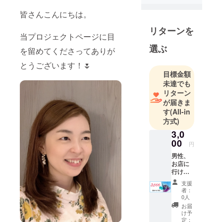
ています🌿
皆さんこんにちは。
学生時代は
リターンを
当プロジェクトページに目
コーラスと
選ぶ
を留めてくださってありが
演劇二筋？
で取り組ん
とうございます！🌷
でいまし
目標金額
未達でも
た。今も大
リターン
好きです！
が届きま
寮生活の経
す
(All-in
験もあった
方式)
り…😊
3,0
00
円
男性、
お店に
行けな
い、な
支援
ど…た
者：
だただ
0人
応援し
お届
たいと
け予
思って
定：