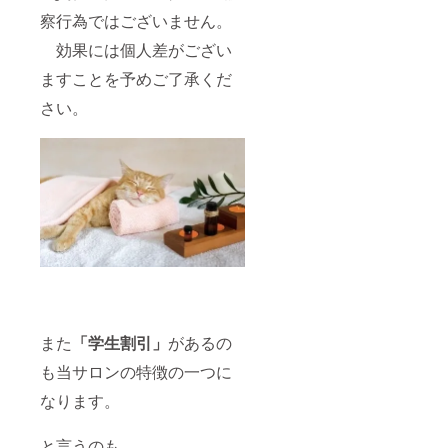
る場合
肌や健
察行為ではございません。
は別途
康志向
お支払
の方に
効果には個人差がござい
頂きま
おスス
す。 ※
メ。 ・
ますことを予めご了承くだ
換金で
それぞ
きませ
れの原
さい。
ん。 ※
材料は
譲渡可
画像を
能。プ
ご参照
レゼン
くださ
トとし
い。 ※
てもぜ
ブレン
ひご利
ド
用下さ
ティー
い♪ ※郵
は2種類
送致し
から一
ます。
つお選
送料込
びくだ
み。 ※
さい
送付先
※10分延
また
「学生割引」
があるの
の再確
長チ
認をお
ケット
も当サロンの特徴の一つに
願い致
は、1回
しま
の施術
なります。
す。 ※
につき1
ご予約
枚のみ
は公式
使用可
と言うのも、