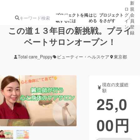
新
ロ
規
グ
会
プロジェクトを掲
はじ
プロジェクト
/
載するには
める
をさがす
イ
員
ン
登
この道１３年目の新挑戦。プライ
録
ベートサロンオープン！
人気のプロ
注目のリ
注目の新着プロ
募集終了が近いプ
もうすぐ公開
Total care_Poppy
ビューティー・ヘルスケア
東京都
ジェクト
ターン
ジェクト
ロジェクト
されます
アート・写真
音楽
現在の支援総
額
25,0
テクノロジー・ガジェット
ゲーム・サ
00
円
映像・映画
書籍・雑誌
ビジネス・起業
チャレンジ