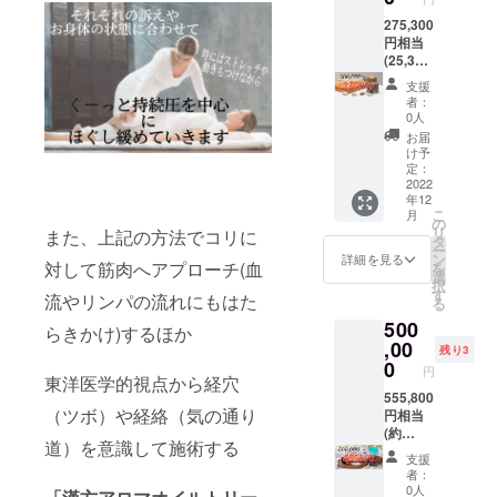
の一杯
フォー
全て合
10,000
とコメ
影でも
願いし
了承く
にオス
ムから
わせて
円チ
275,300
ント下
う少し
ます。
ださ
スメ。
受付け
170分〜
ケット
円相当
さい☆
お時間
※お花か
い。 ※
る予定
180分(3
×6枚 ・
(25,300
※ご予約
をいた
観葉植
ご支援
(Black)
です。
時間)は
5,000円
円お得)
は公式
だきま
物、ど
支援
頂きま
…黒大
※有効期
かかり
チケッ
・強炭
LINEと
す事、
ちらか
者：
した方
豆、黒
限は開
ます。
ト×3枚
酸入浴
予約
ご了承
0人
プレゼ
(先着3
ごま入
業月か
※譲渡可
・1,000
剤 6個
フォー
くださ
ントし
お届
名)に
りブレ
ら1年。
能。プ
円チ
(1,650
ムから
い。 ※
け予
たい方
は、
ンド。
※施術者
レゼン
ケット
円相当)
受付け
定：
クラウ
をお選
メール
香ばし
は小柄
トとし
×8枚 ・
・お好
2022
る予定
ドファ
び下さ
かLINE
年12
く深み
なた
てもぜ
お好き
きな
です。
ンディ
い。そ
にて掲
こ
月
のある
め、極
ひご利
なコー
コース
※有効期
の
ングの
れに従
載内容
リ
また、上記の方法でコリに
味わ
端な強
用下さ
ス10分
10分延
限は開
タ
ルール
い購入
(掲載
ー
い。
圧はで
い♪ ※
延長チ
長クー
業月か
ン
でキャ
詳細を見る
させて
名、ご
対して筋肉へアプローチ(血
を
ホッと
きませ
メール
ケット
ポン✕2
ら3ヶ
選
ンセル
頂きま
紹介
択
一息つ
ん。 ※
で確認
×2枚
枚
月。 ※
す
は不可
す。 ※
流やリンパの流れにもはた
文、画
る
きたい
法令に
後、公
(3,000
(3,000
強圧を
です
観葉植
像等)と
500
時に
基づく
式LINE
円相当)
円相当)
求める
が、ど
らきかけ)するほか
物には
契約後
ピッタ
医療、
より支
※漢方ア
・アロ
,00
方はご
うして
お店側
残り3
の連絡
リの心
診療行
援者さ
ロマオ
マト
遠慮下
0
も都合
で名札
円
方法
が落ち
為では
まの
イルト
リート
東洋医学的視点から経穴
さい。
が合わ
(立て札)
(メール
着くよ
ござい
LINEへ
リート
メント
555,800
※法令に
なく
が付け
かLINE)
（ツボ）や経絡（気の通り
うな味
ませ
チケッ
メント
105分
円相当
基づく
なった
られな
をお伺
わい
ん。効
トをお
の105
コース
(約
医療、
場合に
い場合
い致し
道）を意識して施術する
で、お
果には
送り致
分、120
(38,000
55,800
診療行
の
がある
支援
ます。
やすみ
個人差
しま
分はオ
) 1回分
円お得)
為では
み、“10
ような
者：
※その都
前の一
がござ
す。
イルト
チケッ
・強炭
ござい
,000円
0人
ので、
度全て