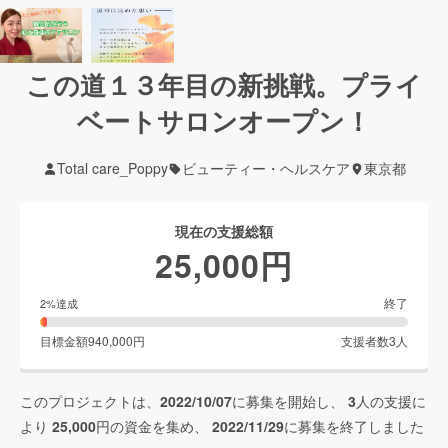
この道１３年目の新挑戦。プライ
ベートサロンオープン！
Total care_Poppy
ビューティー・ヘルスケア
東京都
現在の支援総額
25,000
円
終了
2
%達成
目標金額
940,000
円
支援者数
3
人
このプロジェクトは、
2022/10/07
に募集を開始し、
3
人の支援に
より
25,000
円の資金を集め、
2022/11/29
に募集を終了しました