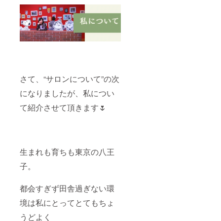
ら1年
半。 ※
極端な
強圧を
求める
方はご
遠慮下
さい。
※法令に
基づく
さて、“サロンについて”の次
医療、
診療行
になりましたが、私につい
為では
ござい
て紹介させて頂きます🌷
ませ
ん。効
果には
個人差
がござ
生まれも育ちも東京の八王
います
ことを
子。
予めご
了承く
ださ
都会すぎず田舎過ぎない環
い。
境は私にとってとてもちょ
うどよく