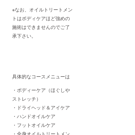
送り致
質の汚
す。 入
しま
れも落
浴剤と
※なお、オイルトリートメン
す。
ちてく
して…
LINE未
れま
通常足
トはボディケアほど強めの
使用の
す。 入
湯用で
方、プ
浴剤と
すが、
施術はできませんのでご了
レゼン
して…
250Lバ
承下さい。
ト予定
通常足
スタブ
の方は
湯用で
に4〜5
郵送致
すが、
袋まと
しま
250Lバ
めて入
す。一
スタブ
れ、ご
言「郵
に4〜5
利用頂
送希
袋まと
く事も
望」と
めて入
可能で
コメン
れてご
す☆
具体的なコースメニューは
ト下さ
利用頂
〈ブレ
い☆ ※
く事も
ンド
ご予約
可能で
ティー
・ボディーケア（ほぐしや
は公式
す☆
〉 ・市
ストレッチ）
LINEと
※10分延
販はさ
予約
長チ
れてい
・ドライヘッド＆アイケア
フォー
ケット
ませ
ムから
は、1回
ん。 ・
・ハンドオイルケア
受付け
の施術
18種類
る予定
につき1
の野草
・フットオイルケア
です。
枚のみ
や穀物
※有効期
使用可
のブレ
・全身オイルトリートメン