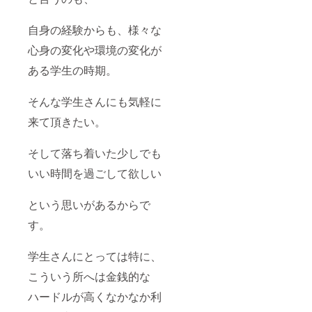
LINEと
です。
予約
※ヘッド
フォー
&アイケ
自身の経験からも、様々な
ムから
アコー
心身の変化や環境の変化が
受付け
スチ
る予定
ケット
ある学生の時期。
です。
は、ま
※有効期
とめて
限は開
お使い
そんな学生さんにも気軽に
業月か
頂くこ
ら1年
とも可
来て頂きたい。
半。 ※
能で
極端な
す。(ご
強圧を
予約の
そして落ち着いた少しでも
求める
際、ご
方はご
利用の
いい時間を過ごして欲しい
遠慮下
旨お伝
さい。
えくだ
という思いがあるからで
※法令に
さい！)
基づく
※金券チ
す。
医療、
ケット
診療行
は当店
為では
でのみ
学生さんにとっては特に、
ござい
ご利用
ませ
いただ
こういう所へは金銭的な
ん。 効
けるも
果には
ので
ハードルが高くなかなか利
個人差
す。ど