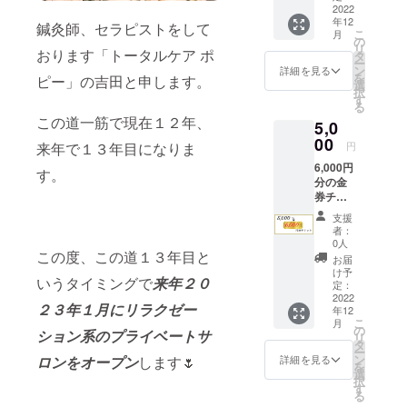
下さる
2022
年12
心優し
鍼灸師、セラピストをして
こ
月
き方。
の
リ
感謝の
おります「トータルケア ポ
タ
ー
お手紙
ン
詳細を見る
を
ピー」の吉田と申します。
を、
選
択
とーー
す
る
ーって
この道一筋で現在１２年、
5,0
も心を
込め
00
円
来年で１３年目になりま
て！書
6,000円
かせて
す。
分の金
頂き、
券チ
お送り
ケット
いたし
支援
(1,000
ます♡
者：
円お得)
また、
0人
・3,000
この度、この道１３年目と
ささや
お届
円チ
かです
け予
いうタイミングで
来年２０
ケット
が感謝
定：
×2枚
2022
の気持
２３年１月にリラクゼー
年12
※当店で
ちを込
こ
月
のみご
めて、“
の
ション系のプライベートサ
リ
利用い
ブレン
タ
ー
ただけ
ド
ン
ロンをオープン
します🌷
詳細を見る
を
る金券
ティー1
選
択
チケッ
個”もお
す
る
トで
送り致