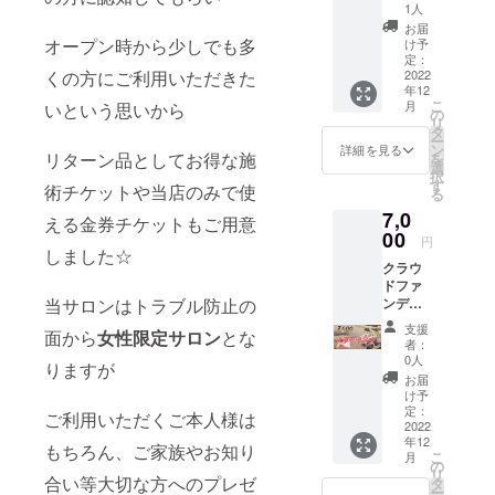
「ポ
もちろ
譲渡可
1人
無添
ピーケ
ん、入
能。プ
加。ノ
お届
アオイ
浴が辛
オープン時から少しでも多
レゼン
け予
ンカ
ルト
い方、
定：
トとし
フェイ
くの方にご利用いただきた
リート
2022
足裏の
てもぜ
ンでお
年12
メント
汚れが
ひご利
子様か
こ
月
いという思いから
コー
気にな
の
用下さ
らお年
リ
ス」(漢
る方な
タ
い♪ ※
寄りの
ー
方アロ
どにも
ン
メール
詳細を見る
方まで
リターン品としてお得な施
を
マオイ
オスス
選
で確認
お楽し
択
ル)での
メ☆ ・
す
後、公
みいた
術チケットや当店のみで使
る
み使用
足湯専
式LINE
だけま
7,0
予定
用入浴
える金券チケットもご用意
より支
す♪ ※そ
の“強炭
00
剤です
援者さ
れぞれ
円
酸足
しました☆
が、通
まの
の原材
クラウ
湯”の入
常入浴
LINEへ
料は画
ドファ
浴剤
にも使
チケッ
像をご
当サロンはトラブル防止の
ンディ
セット
えま
トをお
参照く
ング限
です。
す。 足
送り致
ださ
支援
面から
女性限定サロン
とな
定コー
足湯専
湯とし
しま
者：
い。
ス。
用入浴
て8回
0人
す。
※Red、
りますが
「ボ
剤です
分、お
“LINE未
お届
Blackの
ディケ
が、通
風呂入
け予
使用”の
2種類か
ア50分
常入浴
定：
浴剤と
方
ご利用いただくご本人様は
らお選
+ヘッド
2022
にも使
して2〜
と、“プ
びいた
年12
&アイ
えま
もちろん、ご家族やお知り
3回分
レゼン
だけま
こ
月
15分」
す。 足
の
・市販
ト予
す。 ※
リ
又は
合い等大切な方へのプレゼ
湯とし
タ
入浴剤
定”の方
手紙の
ー