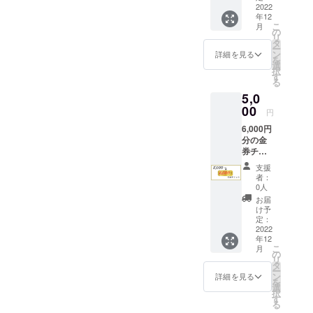
下さる
2022
年12
心優し
こ
月
き方。
の
リ
感謝の
タ
ー
お手紙
ン
詳細を見る
を
を、
選
択
とーー
す
る
ーって
5,0
も心を
込め
00
円
て！書
6,000円
かせて
分の金
頂き、
券チ
お送り
ケット
いたし
支援
(1,000
ます♡
者：
円お得)
また、
0人
・3,000
ささや
お届
円チ
かです
け予
ケット
が感謝
定：
×2枚
2022
の気持
年12
※当店で
ちを込
こ
月
のみご
めて、“
の
リ
利用い
ブレン
タ
ー
ただけ
ド
ン
詳細を見る
を
る金券
ティー1
選
択
チケッ
個”もお
す
る
トで
送り致