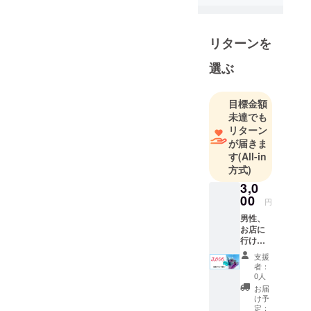
ています🌿
学生時代は
リターンを
コーラスと
選ぶ
演劇二筋？
で取り組ん
でいまし
目標金額
未達でも
た。今も大
リターン
好きです！
が届きま
寮生活の経
す
(All-in
験もあった
方式)
り…😊
3,0
00
円
男性、
お店に
行けな
い、な
支援
ど…た
者：
だただ
0人
応援し
お届
たいと
け予
思って
定：