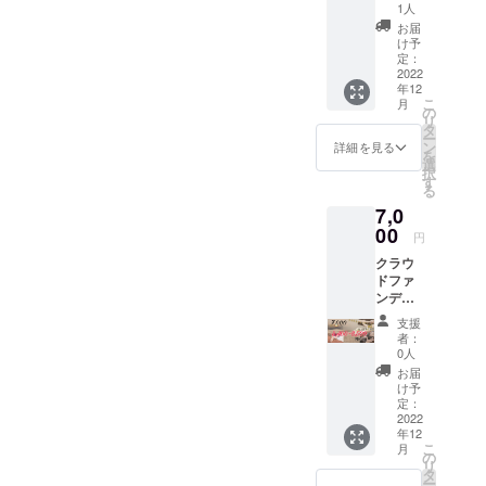
「ポ
もちろ
譲渡可
1人
無添
ピーケ
ん、入
能。プ
加。ノ
お届
アオイ
浴が辛
レゼン
け予
ンカ
ルト
い方、
定：
トとし
フェイ
リート
2022
足裏の
てもぜ
ンでお
年12
メント
汚れが
ひご利
子様か
こ
月
コー
気にな
の
用下さ
らお年
リ
ス」(漢
る方な
タ
い♪ ※
寄りの
ー
方アロ
どにも
ン
メール
詳細を見る
方まで
を
マオイ
オスス
選
で確認
お楽し
択
ル)での
メ☆ ・
す
後、公
みいた
る
み使用
足湯専
式LINE
だけま
7,0
予定
用入浴
より支
す♪ ※そ
の“強炭
00
剤です
援者さ
れぞれ
円
酸足
が、通
まの
の原材
クラウ
湯”の入
常入浴
LINEへ
料は画
ドファ
浴剤
にも使
チケッ
像をご
ンディ
セット
えま
トをお
参照く
ング限
です。
す。 足
送り致
ださ
支援
定コー
足湯専
湯とし
しま
者：
い。
ス。
用入浴
て8回
0人
す。
※Red、
「ボ
剤です
分、お
“LINE未
お届
Blackの
ディケ
が、通
風呂入
け予
使用”の
2種類か
ア50分
常入浴
定：
浴剤と
方
らお選
+ヘッド
2022
にも使
して2〜
と、“プ
びいた
年12
&アイ
えま
3回分
レゼン
だけま
こ
月
15分」
す。 足
の
・市販
ト予
す。 ※
リ
又は
湯とし
タ
入浴剤
定”の方
手紙の
ー