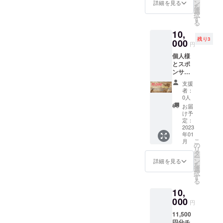
「ボ
ては14
ン
の炭酸
詳細を見る
は郵送
代わり
を
ディケ
回分 お
選
濃度
致しま
に“メー
択
ア50分
風呂入
す
90〜
す。備
ルでブ
る
+ハンド
浴剤と
100pp
考欄に
レンド
10,
オイル
しては
mに比
「郵送
ティー
残り3
15分」
000
約4～5
べ、こ
希望」
円
なし”、
の、ど
回分 従
ちらは
とコメ
も選択
個人様
ちらか
来の入
620pp
ント下
できま
とスポ
選べる
浴剤や
mのお
さい☆
す。 ※
ンサー
組み合
足湯と
よそ“6
※ご予約
送付先
契約
わせ
しては
倍”も強
は公式
支援
のご住
を、サ
コース
もちろ
力な炭
者：
LINEと
所の再
ロン開
チケッ
ん、入
0人
酸量！
予約
確認を
業か
ト。 ※
浴が辛
・「ド
お届
フォー
お願い
ら“1年
ハンド
い方、
け予
クダ
ムから
します
間”結ば
オイル
定：
足裏の
ミ」
受付け
☆
せて頂
2023
は肘〜
汚れが
「カモ
る予定
年01
きま
指先ま
気にな
ミー
です。
こ
月
す。 個
での施
の
る方な
ル」
※有効期
リ
人事業
術で
タ
どにも
「ティ
限は開
ー
主さま
す。 ※
ン
オスス
詳細を見る
ートゥ
業月か
を
以外で
譲渡可
選
メ☆ ・
リー」
ら6ヶ
択
も、個
能。プ
す
市販入
配合。
月。 ※
る
人的に
レゼン
浴剤の
ちょっ
施術者
10,
宣伝し
トとし
炭酸濃
とスッ
は小柄
たい事
000
てもぜ
度90〜
キリ、
円
なた
がある
ひご利
100pp
優しい
め、極
11,500
方など
用下さ
mに比
香り♪
端な強
円分チ
も大歓