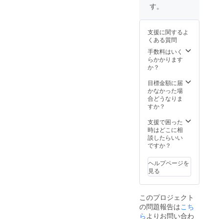
をご選
※強圧を
かかり
ルト
円)チ
個人差
す。
amの
択下さ
求める
ます。
リート
ケット
がござ
フォ
い☆ ※
方はご
※当店で
メント
×3枚
います
ローを
送料込
遠慮下
のみご
のみの
(114,00
ことを
お願い
支援に関するよ
み ※送
さい。
利用い
時間で
0円分)
予めご
致しま
くある質問
付先の
※法令に
ただけ
あり、
・ヘッ
了承く
す。
住所の
基づく
る金券
その他
ド&アイ
手数料はいく
ださ
再確認
医療、
チケッ
にドラ
ケア
らかかります
い。
をお願
診療行
トで
イヘッ
コース
か？
いしま
為では
す。 ※
ド20分
15分チ
す。
ござい
金券チ
や足
ケット
目標金額に届
ませ
ケット
湯、カ
×3枚
かなかった場
ん。効
はどの
ウンセ
(5,400
合どうなりま
果には
コース
リング
円) ・
すか？
個人差
にもお
なども
10,000
がござ
使い頂
別途時
円チ
支援で困った
います
けます♪
間がか
ケット
時はどこに相
ことを
※金券チ
かりま
×30枚
談したらいい
予めご
ケット
す。お
・5,000
ですか？
了承く
は一度
着替
円チ
ださ
にまと
え〜会
ケット
ヘルプページを
い。
めてお
計まで
×20枚
見る
使い頂
全て合
・1,000
けます
わせて
円チ
が、お
170分〜
ケット
このプロジェクト
釣りは
180分(3
×10枚
の問題報告は
こち
出ませ
時間)程
〈強炭
ん。ま
度かか
酸入浴
ら
よりお問い合わ