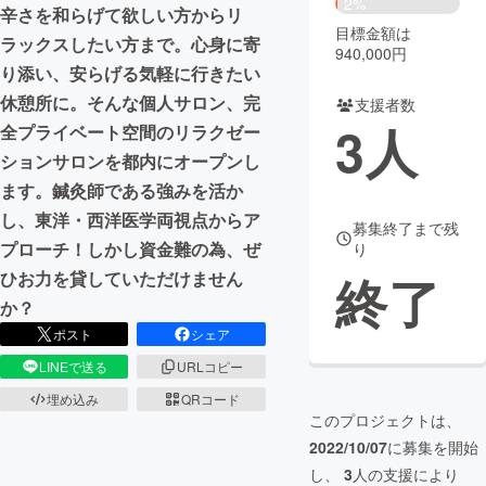
2%
辛さを和らげて欲しい方からリ
目標金額は
まちづくり・地域活性化
ラックスしたい方まで。心身に寄
940,000円
り添い、安らげる気軽に行きたい
休憩所に。そんな個人サロン、完
支援者数
CAMPFIRE for Social Good
CAMPFIRE Creation
3
人
全プライベート空間のリラクゼー
CAMPFIREふるさと納税
machi-ya
コミュニティ
ションサロンを都内にオープンし
ます。鍼灸師である強みを活か
し、東洋・西洋医学両視点からア
募集終了まで残
プローチ！しかし資金難の為、ぜ
り
終了
ひお力を貸していただけません
か？
ポスト
シェア
LINEで送る
URLコピー
埋め込み
QRコード
このプロジェクトは、
2022/10/07
に募集を開始
し、
3
人の支援により