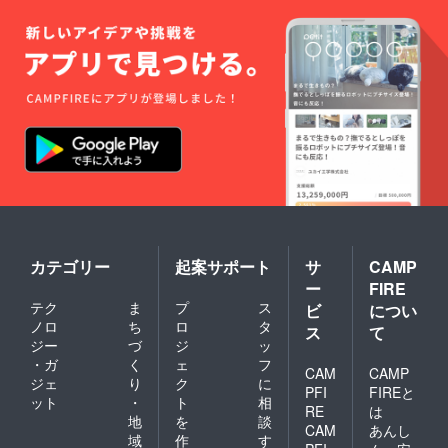
送り致
質の汚
す。 入
しま
れも落
浴剤と
す。
ちてく
して…
LINE未
れま
通常足
使用の
す。 入
湯用で
方、プ
浴剤と
すが、
レゼン
して…
250Lバ
ト予定
通常足
スタブ
の方は
湯用で
に4〜5
郵送致
すが、
袋まと
しま
250Lバ
めて入
す。一
スタブ
れ、ご
言「郵
に4〜5
利用頂
送希
袋まと
く事も
望」と
めて入
可能で
コメン
れてご
す☆
ト下さ
利用頂
〈ブレ
カテゴリー
起案サポート
サ
CAMP
い☆ ※
く事も
ンド
ー
FIRE
ご予約
可能で
ティー
テク
ま
プ
ス
ビ
につい
は公式
す☆
〉 ・市
ノロ
ち
ロ
タ
LINEと
※10分延
販はさ
ス
て
予約
長チ
れてい
ジー
づ
ジ
ッ
フォー
ケット
ませ
・ガ
く
ェ
フ
CAM
CAMP
ムから
は、1回
ん。 ・
ジェ
り
ク
に
受付け
の施術
18種類
PFI
FIREと
ット
・
ト
相
る予定
につき1
の野草
RE
は
地
を
談
です。
枚のみ
や穀物
CAM
あんし
※有効期
使用可
のブレ
域
作
す