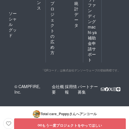
LINEと
です。
ン
プ
統
ファ
予約
※ヘッド
ス
ロ
計
ン
フォー
&アイケ
ソー
ジ
デ
ムから
アコー
ディ
シャ
ェ
ー
受付け
スチ
ング
ル
る予定
ケット
ク
タ
mac
です。
は、ま
グッ
ト
hi-ya
※有効期
とめて
ド
の
補助
限は開
お使い
広
金申
業月か
頂くこ
め
ら1年
とも可
請サ
方
半。 ※
能で
ポー
極端な
す。(ご
ト
強圧を
予約の
求める
際、ご
方はご
利用の
「QRコード」は株式会社デンソーウェーブの登録商標です。
遠慮下
旨お伝
さい。
えくだ
※法令に
さい！)
© CAMPFIRE,
会社概
採用情
パートナー
基づく
※金券チ
Inc.
要
報
募集
医療、
ケット
診療行
は当店
為では
でのみ
ござい
ご利用
ませ
いただ
Total care_Poppy
さんへアンコール
ん。 効
けるも
果には
ので
もう一度プロジェクトをやってほしい
個人差
す。ど