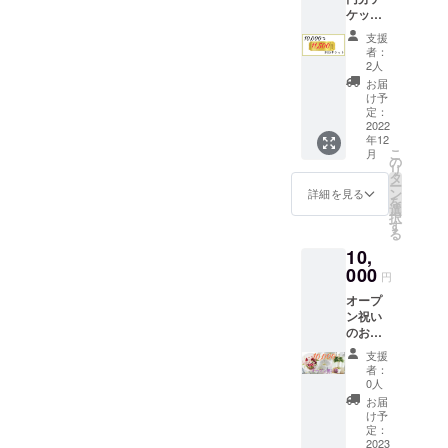
い♪ ※
べ、こ
・10〜
圧はで
ケット
迎♪ ①
メール
ちらは
15分程
きませ
(1,500
当ホー
で確認
620pp
度足湯
支援
ん。 ※
円お得)
ムペー
後、公
mのお
者：
に浸
法令に
・5,000
ジに、
式LINE
2人
よそ6倍
かった
基づく
円チ
スポン
より支
も強力
お届
後、軽
医療、
ケット
サー様
援者さ
け予
な炭酸
石など
診療行
×2 ・
のお名
定：
まの
量。 ・
で軽く
為では
1,500円
2022
前(企業
LINEへ
「ドク
角質層
ござい
年12
チケッ
名など)
チケッ
ダミ」
を削っ
ませ
こ
月
ト×1 ※
とご希
の
トをお
「カモ
てあげ
ん。効
リ
当店で
望URL
タ
送り致
ミー
ると綺
果には
ー
のみご
を契約
ン
しま
詳細を見る
ル」
麗に削
個人差
を
利用い
期間の1
選
す。
「ティ
れ、足
がござ
択
ただけ
年間記
す
“LINE未
ートゥ
裏の汚
います
る
る金券
載。 ②
使用”の
リー」
れも
ことを
10,
チケッ
公式
方、“プ
配合。
びっく
予めご
トで
000
LINEに
レゼン
ちょっ
円
りする
了承く
す。 ※
・「ス
ト予
とスッ
ほど落
ださ
オープ
どの
ポン
定”の方
キリ、
ちてく
い。
ン祝い
コース
サー様
は郵送
優しい
れま
のお花
にもお
のお名
致しま
香り♪
す。 (成
or観葉
使い頂
前と
す。備
・10〜
支援
分) A剤
植物(そ
けます♪
ホーム
考欄に
者：
15分程
成分：
れぞれ
※一度に
ページ
0人
「郵送
度足湯
クエン
支援者
まとめ
やSNS
希望」
お届
に浸
酸、リ
様の名
てお使
アカウ
け予
とコメ
かった
ンゴ
札付
い頂け
定：
ントを
ント下
後、軽
酸、シ
き)5,00
2023
ます
契約期