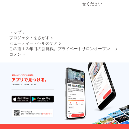
た、差
りま
剤〉 通
せください
額があ
す。 ※
常の入
る場合
強炭酸
浴剤炭
は別途
入浴剤
酸より
お支払
は通常
も濃度
頂きま
の入浴
が高く
す。 ※
剤炭酸
高効果
トップ
>
換金で
よりも
が期待
プロジェクトをさがす
>
きませ
濃度が
されま
ビューティー・ヘルスケア
>
ん。 ※
高く、
す。 足
譲渡可
より効
湯とし
この道１３年目の新挑戦。プライベートサロンオープン！
>
能。プ
果も期
て…保
コメント
レゼン
待され
温効果
トとし
ます。
がある
てもぜ
足湯と
のはも
ひご利
して…
ちろ
用下さ
保温効
ん、し
い♪ ※
果があ
ばらく
メール
るのは
入った
で確認
もちろ
のち軽
後、公
ん、し
石など
式LINE
ばらく
で軽く
より支
入った
擦る
援者さ
のち軽
と、角
まの
石など
質の汚
LINEへ
で軽く
れも落
チケッ
擦る
ちてく
トをお
と、角
れま