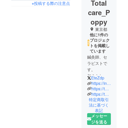
Total
※投稿する際の注意点
care_P
oppy
東京都
他に1件の
プロジェク
トを掲載し
ています
鍼灸師、セ
ラピストで
す。
与えられた
EteZdp
命、少しで
https://instagram.com/totalcare_poppy?r=nametag
も喜びを
https://tol-app.jp/s/totalcarepoppy
https://totalcare-poppy1.1web.jp/
もって過ご
特定商取引
せるよう、
法に基づく
僅かでも手
表記
助けができ
メッセー
たら…との
ジを送る
思いで努め