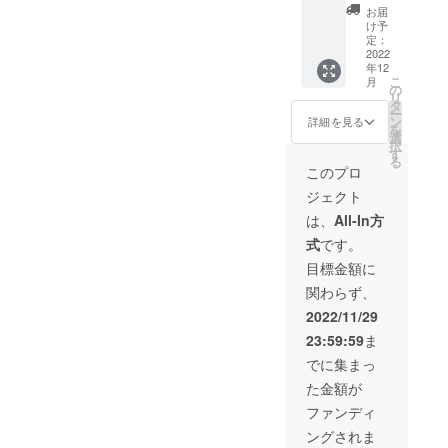
杯にオ
います
LINE未
リート
ト ・
酸入浴
ませ
チケッ
その場
お届
こちら
スス
ことを
使用の
メント
ヘッド&
剤×10個
ん。効
ト”をお
け予
合は私
で一度
メ。 ※
予めご
方、プ
のみの
アイケ
(2,750
果には
定：
送り致
が心を
確認、
ブレン
了承く
レゼン
時間で
ア 15分
円相当)
2022
個人差
しま
込めて
契約者
年12
ド
ださ
ト予定
あり、
コース
・ブレ
がござ
す。 ※
手書き
様にも
こ
月
ティー
い。
の方は
その他
チケッ
ンド
います
の
譲渡不
でお名
内容の
リ
それぞ
郵送致
にドラ
ト×1枚
ティー
ことを
タ
可 ※
前を記
ご確認
ー
れの原
しま
イヘッ
(1,800
1袋(10
予めご
ン
メール
詳細を見る
入し、
を頂
を
材料は
す。一
ド20分
円) ・
ティー
了承く
選
にチ
付けさ
き、お
択
画像を
言「郵
や足
10,000
バッグ
ださ
す
ケット
せてい
互いに
る
ご参照
送希
湯、カ
円チ
入り) ・
い。
をお送
このプロ
ただき
承認で
くださ
望」と
ウンセ
ケット
お好き
りいた
ます。
きまし
ジェクト
い。 ※
コメン
リング
×17枚
なコー
しま
ご了承
たら実
ルイボ
ト下さ
なども
・5,000
ス10分
す。 ※
は、
All-In方
下さ
行いた
スや黒
い☆ ※
別途時
円チ
延長
強圧を
い。 ※
しま
式
です。
ゴマな
ご予約
間がか
ケット
クーポ
求める
上乗せ
す。 ※
どの苦
は公式
かりま
×11枚
ン×16枚
方はご
目標金額に
して頂
ご支援
手な風
LINEと
す。お
・1,000
(約
遠慮下
いた場
前に、
関わらず、
味があ
予約
着替
円チ
1年分
さい。
合は“胡
アカウ
る方向
フォー
え〜会
ケット
21,440
※法令に
2022/11/29
蝶蘭”を
ントを
けに、
ムから
計まで
×6枚 ※
円相当)
基づく
買わせ
お持ち
23:59:59
ま
セット
受付け
全て合
漢方ア
・漢方
医療、
て頂き
でした
内容を
る予定
わせて
ロマオ
アロマ
診療行
でに集まっ
ます。
ら公式
お選び
です。
180分(3
イルト
トリー
為では
LINEと
た金額が
頂けま
※有効期
時間)〜
リート
トメン
ござい
公式
す。お
限は開
200分(3
メント
ト105分
ませ
ファンディ
Twitter
好きな
業月か
時間20
の105分
コース
ん。効
、公式
ングされま
セット
ら1年。
分)程度
はオイ
(38,000
果には
Instagr