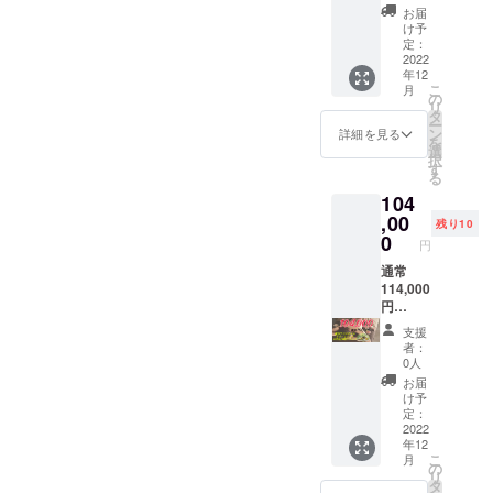
をお願
子様か
10,000
り、そ
時頃開
き)を送
お届
予約
投稿
いしま
らお年
円✕3枚
の他に
始予
け予
らせて
フォー
☆(文
す。 ※
寄りの
・5,000
ドライ
定：
定。 日
いただ
ムから
字、ロ
この
方まで
円✕4枚
2022
ヘッド
時のご
きます
受付け
ゴやバ
内、約
年12
お楽し
・1,000
20分や
相談は
☆ ま
る予定
ナーな
こ
月
500円は
みいた
円✕4枚
足湯、
の
させて
た、公
です。
どの画
リ
お気持
だけま
・500円
カウン
タ
頂きま
式LINE
※有効期
像、
ー
ちのご
す♪ ・
✕2枚 ※
セリン
ン
すが、
詳細を見る
と
限は開
YouTub
を
支援と
Red、
当店で
グなど
選
上記の
Twitter
業月か
eアカウ
択
して開
Blackの
のみご
も別途
す
指定も
、
ら6ヶ
ントや
る
業費に
2種類で
利用い
時間が
ありま
Instagr
月。 ※
他SNS
充てさ
104
す。各
ただけ
かかり
す為、
amに、
施術者
のアカ
せて頂
10
る金券
,00
ます。
お得な
ご支援
残り10
は小柄
ウント
きま
ティー
チケッ
お着替
0
値段で
頂いた
なた
円
紹介も
す。
バッグ
トで
え〜会
施術を
方全員
め、極
可)
入り。
す。 ※
通常
計まで
させて
分の植
端な強
Twitter
・どち
どの
114,000
全て合
頂きま
物を写
圧はで
をされ
らも美
コース
円
わせて
す。
真でご
きませ
ている
肌や健
にもお
(10,000
170分〜
コース
紹介さ
ん。 ※
支援
方は、
康志向
使い頂
円お得)
180分(3
内容は
せて頂
者：
法令に
リツ
の方に
けます♪
ポピー
時間)は
全て通
0人
きます
基づく
イート
おすす
※一度に
オイル
かかり
常通り
♡ ※備
お届
医療、
などで
め。 ・
まとめ
トリー
ます。
行いま
け予
考欄
診療行
宣伝協
ティー
てお使
トメン
※譲渡可
定：
す。
に、お
為では
力も、
バッグ
い頂け
トコー
2022
能。プ
※105分
花に立
ござい
契約中
年12
は「ソ
ます
ス(漢方
レゼン
はオイ
てる名
ませ
出来る
こ
月
イロ
が、お
アロマ
トとし
の
ルト
前札に
ん。効
範囲で
リ
ン」と
釣りは
トリー
てもぜ
タ
リート
載せた
果には
させて