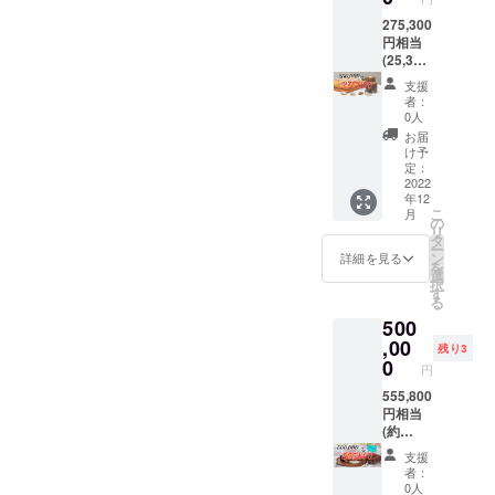
の一杯
フォー
全て合
10,000
とコメ
影でも
願いし
了承く
にオス
ムから
わせて
円チ
275,300
ント下
う少し
ます。
ださ
スメ。
受付け
170分〜
ケット
円相当
さい☆
お時間
※お花か
い。 ※
る予定
180分(3
×6枚 ・
(25,300
※ご予約
をいた
観葉植
ご支援
(Black)
です。
時間)は
5,000円
円お得)
は公式
だきま
物、ど
支援
頂きま
…黒大
※有効期
かかり
チケッ
・強炭
LINEと
す事、
ちらか
者：
した方
豆、黒
限は開
ます。
ト×3枚
酸入浴
予約
ご了承
0人
プレゼ
(先着3
ごま入
業月か
※譲渡可
・1,000
剤 6個
フォー
くださ
ントし
お届
名)に
りブレ
ら1年。
能。プ
円チ
(1,650
ムから
い。 ※
け予
たい方
は、
ンド。
※施術者
レゼン
ケット
円相当)
受付け
定：
クラウ
をお選
メール
香ばし
は小柄
トとし
×8枚 ・
・お好
2022
る予定
ドファ
び下さ
かLINE
年12
く深み
なた
てもぜ
お好き
きな
です。
ンディ
い。そ
にて掲
こ
月
のある
め、極
ひご利
なコー
コース
※有効期
の
ングの
れに従
載内容
リ
味わ
端な強
用下さ
ス10分
10分延
限は開
タ
ルール
い購入
(掲載
ー
い。
圧はで
い♪ ※
延長チ
長クー
業月か
ン
でキャ
詳細を見る
させて
名、ご
を
ホッと
きませ
メール
ケット
ポン✕2
ら3ヶ
選
ンセル
頂きま
紹介
択
一息つ
ん。 ※
で確認
×2枚
枚
月。 ※
す
は不可
す。 ※
文、画
る
きたい
法令に
後、公
(3,000
(3,000
強圧を
です
観葉植
像等)と
500
時に
基づく
式LINE
円相当)
円相当)
求める
が、ど
物には
契約後
ピッタ
医療、
より支
※漢方ア
・アロ
,00
方はご
うして
お店側
残り3
の連絡
リの心
診療行
援者さ
ロマオ
マト
遠慮下
0
も都合
で名札
円
方法
が落ち
為では
まの
イルト
リート
さい。
が合わ
(立て札)
(メール
着くよ
ござい
LINEへ
リート
メント
555,800
※法令に
なく
が付け
かLINE)
うな味
ませ
チケッ
メント
105分
円相当
基づく
なった
られな
をお伺
わい
ん。効
トをお
の105
コース
(約
医療、
場合に
い場合
い致し
で、お
果には
送り致
分、120
(38,000
55,800
診療行
の
がある
支援
ます。
やすみ
個人差
しま
分はオ
) 1回分
円お得)
為では
み、“10
ような
者：
※その都
前の一
がござ
す。
イルト
チケッ
・強炭
ござい
,000円
0人
ので、
度全て