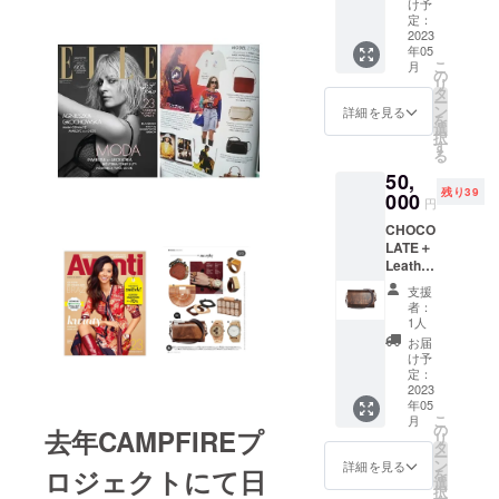
または
までの
れま
け予
ゴール
輸送
定：
す。通
ドの2色
2023
費、日
常1週間
年05
からお
本国内
程度で
こ
月
選びい
発送料
の
配送さ
リ
ただけ
(東京発
タ
れます
ー
ます。
送)、税
ン
が、稀
詳細を見る
を
WIDTH
金
選
に１か
択
23 CM,
(10％)
す
月を超
る
HEIGHT
及び
えるこ
50,
15 CM,
CAMPF
ともあ
残り39
DEPTH
000
IREの手
りま
円
8 CM｜
数料
す。
CHOCO
ポーラ
17% (掲
LATE＋
ンドか
載手数
Leather
ら日本
料
Strap
までの
12%、
支援
金具の
輸送
決済手
者：
色はシ
費、日
数料
1人
ルバー
本国内
5%) 込
お届
または
発送料
みの値
け予
ゴール
(東京発
定：
段で
ドの2色
2023
送)、税
す。 配
年05
からお
金
送は海
こ
月
選びい
(10％)
の
外発送
去年CAMPFIREプ
リ
ただけ
及び
タ
とな
ー
ます。
CAMPF
ン
り、
詳細を見る
ロジェクトにて日
を
WIDTH
IREの手
選
ポーラ
択
23 CM,