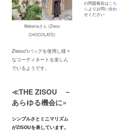
の問題報告は
こち
しま
す。
す。日
ら
よりお問い合わ
本倉庫
せください
で一回
検品後
Wakanaさん (Zisou
配送さ
れま
CHOCOLATE)
す。通
常1週間
程度で
配送さ
Zisouのバッグを使用し様々
れます
なコーディネートを楽しん
が、稀
に１か
でいるようです。
月を超
えるこ
ともあ
りま
す。
≪THE ZISOU －
あらゆる機会に»
シンプルさとミニマリズム
がZISOUを表しています。