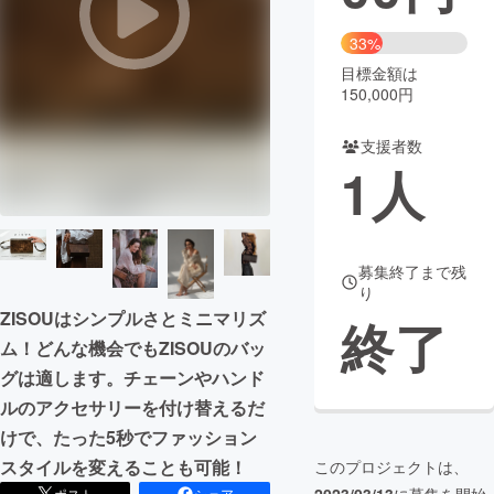
まちづくり・地域活性化
33%
目標金額は
150,000円
CAMPFIRE for Social Good
CAMPFIRE Creation
CAMPFIREふるさと納税
machi-ya
コミュニティ
支援者数
1
人
募集終了まで残
り
ZISOUはシンプルさとミニマリズ
終了
ム！どんな機会でもZISOUのバッ
グは適します。チェーンやハンド
ルのアクセサリーを付け替えるだ
けで、たった5秒でファッション
スタイルを変えることも可能！
このプロジェクトは、
ポスト
シェア