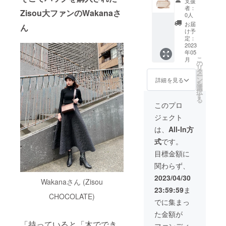
で一回
支援
金具の
ら日本
段で
検品後
者：
Zisou大ファンのWakanaさ
色はシ
までの
す。｜
0人
配送さ
ルバー
輸送
天然皮
れま
お届
ん
または
費、日
革（イ
け予
す。通
ゴール
本国内
定：
タリア
常1週間
ドの2色
2023
発送料
産）ス
程度で
年05
からお
(東京発
トラッ
配送さ
こ
月
選びい
送)、税
の
プ付き
れます
リ
ただけ
金
タ
です。
が、稀
ー
ます。
(10％)
ン
配送は
詳細を見る
に１か
を
WIDTH
及び
選
海外発
月を超
択
23 CM,
CAMPF
す
送とな
えるこ
る
HEIGHT
IREの手
り、
このプロ
ともあ
15 CM,
数料
ポーラ
りま
ジェクト
DEPTH
17% (掲
ンドか
す。
8 CM｜
載手数
ら輸入
は、
All-In方
ポーラ
料
しま
式
です。
ンドか
12%、
す。日
ら日本
決済手
本倉庫
目標金額に
までの
数料
で一回
関わらず、
輸送
5%) 込
検品後
費、日
みの値
配送さ
2023/04/30
Wakanaさん (Zisou
本国内
段で
れま
23:59:59
ま
発送料
す。｜
す。通
CHOCOLATE)
(東京発
天然皮
常1週間
でに集まっ
送)、税
革（イ
程度で
た金額が
金
タリア
配送さ
「持っていると「木ででき
(10％)
産）ス
れます