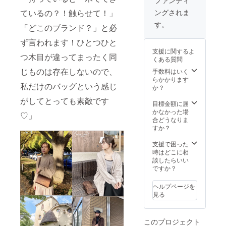
ファンディ
及び
トラッ
が、稀
ているの？！触らせて！」
ングされま
CAMPF
プ付き
に１か
IREの手
です。
月を超
す。
「どこのブランド？」と必
数料
配送は
えるこ
17% (掲
海外発
ともあ
ず言われます！ひとつひと
載手数
送とな
りま
支援に関するよ
料
り、
つ木目が違ってまったく同
す。
くある質問
12%、
ポーラ
決済手
じものは存在しないので、
ンドか
手数料はいく
数料
ら輸入
らかかります
私だけのバッグという感じ
5%) 込
しま
か？
みの値
す。日
がしてとっても素敵です
段で
本倉庫
目標金額に届
す。｜
で一回
かなかった場
♡」
天然皮
検品後
合どうなりま
革（イ
配送さ
すか？
タリア
れま
産）ス
す。通
支援で困った
トラッ
常1週間
時はどこに相
プ付き
程度で
談したらいい
です。
配送さ
ですか？
配送は
れます
海外発
が、稀
ヘルプページを
送とな
に１か
見る
り、
月を超
ポーラ
えるこ
ンドか
ともあ
このプロジェクト
ら輸入
りま