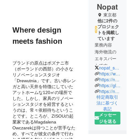
Nopat
東京都
他に2件の
プロジェク
Where design
トを掲載し
ています
meets fashion
業務内容
海外物流の
エキスパー
ブランドの原点はポズナニ市
トです。
nopat_shop
（ポーランドの西部）の小さな
輸出入のコ
https://www.instagram.com/nopat_shop/
リノベーションスタジオ
ンサルティ
https://nopat.co.jp/
「Drewutnia」です。古い赤レン
https://global-logistics.jp/
ングやサ
ガと高い天井を特徴にしていた
https://nopat.en-jine.com/
ポート業務
アットホームな120㎡の場所で
特定商取引
した。しかし、家具のリノベー
を実施して
法に基づく
ションスタジオを経営するとい
います。
表記
うのは、常々依頼待ちというこ
従業員15名
メッセー
とです。ところが、ZISOUの起
売り上げ4億
ジを送る
業家であるMagdalena
Owczarekは待つことが苦手なた
め、すべてが彼女の条件で行わ