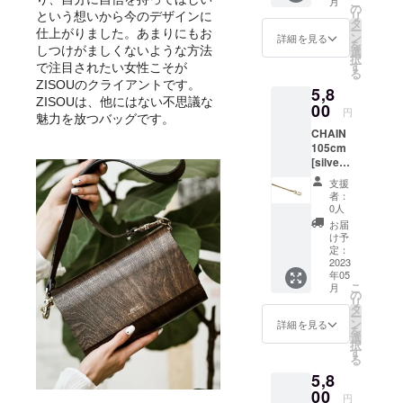
こ
月
本まで
の
リ
という想いから今のデザインに
の輸送
タ
ー
費、日
仕上がりました。あまりにもお
ン
詳細を見る
を
本国内
選
しつけがましくないような方法
択
発送料
す
で注目されたい女性こそが
る
(東京発
ZISOUのクライアントです。
5,8
送)、税
ZISOUは、他にはない不思議な
金
00
円
魅力を放つバッグです。
(10％)
CHAIN
及び
105cm
CAMPF
[silver
IREの手
or gold]
数料
支援
色をお
17% (掲
者：
選びい
載手数
0人
ただけ
料
お届
ます。
12%、
け予
｜ ポー
決済手
定：
ランド
2023
数料
年05
から日
5%) 込
こ
月
本まで
みの値
の
リ
の輸送
段で
タ
ー
費、日
す。 配
ン
詳細を見る
を
本国内
送は海
選
択
発送料
外発送
す
る
(東京発
とな
5,8
送)、税
り、
金
00
ポーラ
円