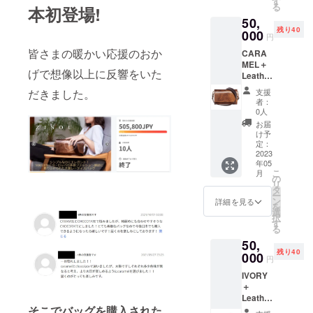
数料
す
ンドか
る
本初登場!
HEIGHT
17% (掲
ら輸入
50,
15 CM,
載手数
しま
残り40
DEPTH
000
料
す。日
円
8 CM｜
12%、
本倉庫
皆さまの暖かい応援のおか
CARA
ポーラ
決済手
で一回
MEL＋
ンドか
数料
検品後
げで想像以上に反響をいた
Leather
ら日本
5%) 込
配送さ
Strap
までの
みの値
れま
支援
だきました。
人気商
輸送
段で
す。通
者：
品no1！
費、日
す。|天
0人
常1週間
金具の
本国内
然皮革
程度で
お届
色はシ
発送料
（イタ
け予
配送さ
ルバー
(東京発
定：
リア
れます
または
2023
送)、税
産）ス
が、稀
年05
ゴール
金
トラッ
に１か
こ
月
ドの2色
(10％)
の
プ付き
月を超
リ
からお
及び
タ
です。
えるこ
ー
選びい
CAMPF
ン
配送は
詳細を見る
ともあ
を
ただけ
IREの手
選
海外発
りま
択
ます。
数料
す
送とな
す。
る
WIDTH
17% (掲
り、
50,
23 CM,
載手数
ポーラ
残り40
HEIGHT
000
料
ンドか
円
15 CM,
12%、
ら輸入
IVORY
DEPTH
決済手
しま
＋
8 CM｜
数料
す。日
Leather
ポーラ
5%) 込
本倉庫
そこでバッグを購入された
Strap
ンドか
みの値