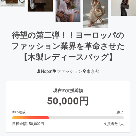
待望の第二弾！！ヨーロッパの
ファッション業界を革命させた
【木製レディースバッグ】
Nopat
ファッション
東京都
現在の支援総額
50,000
円
終了
33
%達成
目標金額
150,000
円
支援者数
1
人