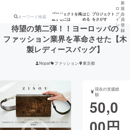
新
ロ
規
グ
会
プロジェクトを掲
はじ
プロジェクト
/
載するには
める
をさがす
イ
員
ン
登
待望の第二弾！！ヨーロッパの
録
ファッション業界を革命させた【木
製レディースバッグ】
人気のプロ
注目のリ
注目の新着プロ
募集終了が近いプ
もうすぐ公開
ジェクト
ターン
ジェクト
ロジェクト
されます
Nopat
ファッション
東京都
アート・写真
音楽
現在の支援総
テクノロジー・ガジェット
ゲーム・サ
額
50,0
映像・映画
書籍・雑誌
00
円
ビジネス・起業
チャレンジ