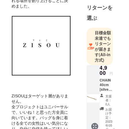
れる場所を創り上げることに決
めました。
リターンを
選ぶ
目標金額
未達でも
リターン
が届きま
す
(All-in
方式)
4,9
00
円
CHAIN
40cm
[silver
or gold]
支援
ZISOUはターゲット層がありま
色をお
者：
せん。
選びい
0人
全プロジェクトはユニバーサル
ただけ
お届
ます。
で、いいね！と思った方全員に
け予
｜ ポー
定：
向いています。バッグを身に着
ランド
2023
ける全ての女性はいい気分にな
年05
から日
り、自分に自信を持ってほしい