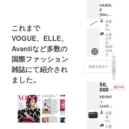
(10％)
ンドか
HANDL
及び
ら輸入
E
CAMPF
しま
[black
IREの手
す。日
or
数料
本倉庫
支援
brown]
17% (掲
で一回
者：
これまで
イタリ
載手数
検品後
0人
ア産の
料
配送さ
お届
VOGUE、ELLE、
高級天
12%、
れま
け予
然皮革
決済手
定：
す。通
Avantiなど多数の
を使っ
2023
数料
常1週間
年05
たハン
5%) 込
程度で
こ
月
ドルで
みの値
国際ファッション
の
配送さ
リ
す。色
段で
タ
れます
ー
はblack
す。 配
ン
が、稀
詳細を見る
雑誌にて紹介され
を
または
送は海
選
に１か
択
brown
外発送
す
月を超
ました。
る
の二色
とな
えるこ
50,
からお
り、
ともあ
残り40
選びい
000
ポーラ
りま
円
ただけ
ンドか
す。
EBONY
ます。
ら輸入
＋
｜長
しま
Leather
さ：38
す。日
Strap
㎝｜
本倉庫
支援
金具の
ポーラ
で一回
者：
色はシ
ンドか
検品後
0人
ルバー
ら日本
配送さ
お届