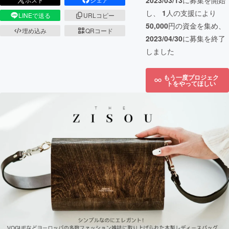
2023/03/13
に募集を開始
し、
1
人の支援により
LINEで送る
URLコピー
50,000
円の資金を集め、
埋め込み
QRコード
2023/04/30
に募集を終了
しました
もう一度プロジェク
トをやってほしい