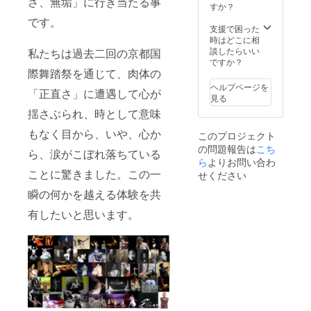
さ、無垢」に行き当たる事
月14日
すか？
～１８
です。
日）の
支援で困った
編集版
時はどこに相
限定
談したらいい
私たちは過去二回の京都国
URL送
ですか？
付また
際舞踏祭を通じて、肉体の
はDVD
ヘルプページを
「正直さ」に遭遇して心が
5枚：１
見る
公演あ
揺さぶられ、時として意味
たり９
０分程
もなく目から、いや、心か
このプロジェクト
度(お届
の問題報告は
こち
け予定
ら、涙がこぼれ落ちている
2022年
ら
よりお問い合わ
２月末
ことに驚きました。この一
せください
日）２
瞬の何かを越える体験を共
名限定
有したいと思います。