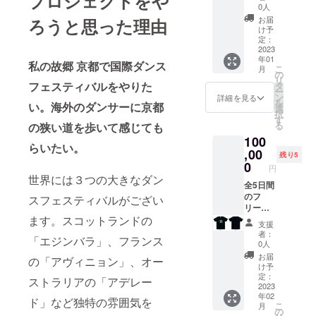
プロジェクトをや
（確認
ださ
Bruzea
0人
d
メール
い）ド
u・桂
Bracey
お届
ろうと思った理由
をお送
リンク
勘・舞
け予
USA
りしま
チケッ
定：
踏白狐
す）と
2023
ト２
系China
年01
舞踏祭
枚 (ご
・
私の故郷 京都で国際ダンス
こ
月
特製T
来場時
の
Compa
リ
シャツ
フェスティバルをやりた
にお受
タ
ny
ー
２枚
け取り
ン
cokase
詳細を見る
を
い。海外のダンサーに京都
（M,Lか
くださ
選
ki カセ
択
らサイ
い）１
す
キユウ
る
の狭い道を歩いて感じても
ズをお
０名限
コ
100
選びく
定。
Germa
らいたい。
ださ
,00
n・舞踏
残り5
い）ド
0
青龍會
円
リンク
原田伸
世界には３つの大きなダン
チケッ
全5日間
雄
ト５枚
のフ
スフェスティバルがござい
（当日
リーチ
ます。スコットランドの
受付で
ケット
支援
準備し
２枚、
者：
「エジンバラ」、フランス
ていま
座席指
0人
す）そ
定可、
お届
の「アヴィニョン」、オー
して
（メー
け予
第三回
ルにて
定：
ストラリアの「アデレー
京都国
予約受
2023
年02
際舞踏
付済み
ド」など独特の雰囲気を
こ
月
祭2022
を通知
の