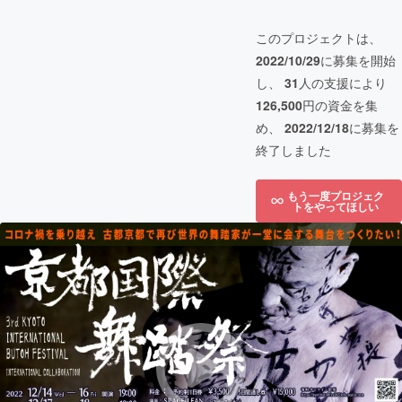
このプロジェクトは、
2022/10/29
に募集を開始
し、
31
人の支援により
126,500
円の資金を集
め、
2022/12/18
に募集を
終了しました
もう一度プロジェク
トをやってほしい