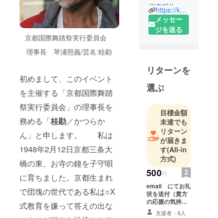
州寺町生ま
https://kyoto-butohfes.com/
れ、音楽活
メッセー
動の後、
ジを送る
京都国際舞踏祭実行委員会
1979年舞踏
結社「白虎
理事長 琴浦照義/芸名:桂勘
社」の旗揚
リターンを
げに参画、
初めまして、このイベント
主宰者大須
選ぶ
賀勇・蛭田
を主催する「京都国際舞踏
早苗の指導
祭実行委員会」の理事長を
目標金額
を受け「第
務める「
桂勘
／かつらか
未達でも
一次東南ア
リターン
ん」と申します。 私は
ジア舞踏
が届きま
キャラバン
1948年2月12日京都三条大
す
(All-in
／1980」を
方式)
橋の東、お寺の鐘を子守唄
経て1981年
500
円
に育ちました。京都生まれ
退会、1986
email にてお礼
年マルチナ
で団塊の世代である私は○X
状を送付（貴方
ショナル・
の応援の気持ち
式教育を嫌って答えの出な
ダンスカン
を示してくだ
支援者：6人
さったことに感