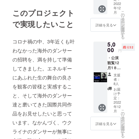
・
済みを
2022
日受付
Bridget
年12
通知い
でお渡
Scott ・
このプロジェクト
こ
月
たしま
ししま
の
竹ち代
リ
す（チ
す） １
タ
毬也・
で実現したいこと
ー
ケット
２月１6
ン
Eric
詳細を見る
を
は当日
日
選
Larsen
択
受付で
（木）
す
USA・
る
準備し
１９：
the
コロナ禍の中、3年近くも叶
5,0
ていま
００開
Physic
残り32
す） ・
00
演 参加
わなかった海外のダンサー
al
円
舞踏祭
予定者
Poets
・公演
特製T
の招聘を、満を持して準備
１６日
藤條虫
観覧12
シャツ
（金）
丸
してきました。エネルギー
月1８日
１枚
１９：
限定の
（M,Lか
００開
支援
にあふれた生の舞台の良さ
チケッ
らサイ
演 ケン
者：
ト、
ズをお
五月
8人
を観客の皆様と実感するこ
メール
選びく
Finland
お届
にて予
ださ
・袋坂
け予
と、そして海外のダンサー
約受付
い ※当
定：
ヤス
済みを
2022
日受付
達と磨いてきた国際共同作
オ・舞
年12
通知い
でお渡
踏白狐
こ
月
たしま
品をお見せしたいと思って
ししま
の
系 杜昱
リ
す（チ
す） １
タ
枋
ー
います。なかんづく、ウク
ケット
７日
ン
Popol
詳細を見る
を
は当日
（土）
選
Butoh
ライナのダンサーが無事に
択
受付で
１８：
す
Sandra
る
準備し
００開
SotoMe