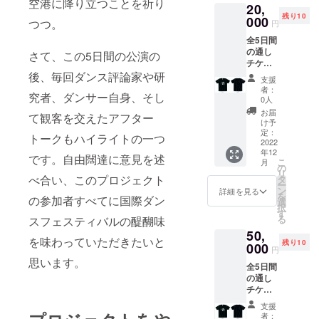
空港に降り立つことを祈り
20,
ていま
演
xico・
残り10
す） ・
000
Melissa
Compa
つつ。
円
舞踏祭
Lohma
gnie
全5日間
特製T
n Italy
MÂ
の通し
シャツ
さて、この5日間の公演の
＆長内
Thierry
チケッ
１枚
真理・
Castel
ト１
後、毎回ダンス評論家や研
（M,Lか
Limón
&
支援
枚、
らサイ
Dance
Sachik
者：
究者、ダンサー自身、そし
メール
ズをお
Compa
0人
o
にて予
選びく
ny
Ishikaw
お届
て観客を交えたアフター
約受付
ださ
KATHR
け予
a
済みを
い ※当
定：
YN
France
トークもハイライトの一つ
通知い
2022
日受付
ALTER
・天狼
年12
たしま
でお渡
USA
です。自由闊達に意見を述
星堂 大
こ
月
す（チ
ししま
の
Olha
森政
リ
ケット
べ合い、このプロジェクト
す） １
タ
Marusy
秀・
ー
は当日
８日
ン
n
詳細を見る
を
の参加者すべてに国際ダン
受付で
（日）
選
Ukraine
択
準備し
１８：
す
・
る
スフェスティバルの醍醐味
ていま
００開
YUKIO
50,
す）舞
演 参加
SUZUKI
を味わっていただきたいと
残り10
踏祭特
000
予定ダ
project
円
製Tシャ
ンサー
s 鈴木
思います。
全5日間
ツ２枚
国際共
ユキ
の通し
（M,Lか
同制
オ・
チケッ
らサイ
作/Jour
Conflue
ト１
ズをお
ney・
nce
支援
枚、
選びく
Syv
Heywar
者：