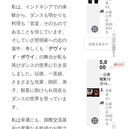
間の電
者：
文化セン
私は、インドネシアでの体
子パン
3人
フレッ
ター委託事
お届
験から、ダンスも明かりも
ト 送付
け予
業等「京
・舞踏
定：
料理も「音楽」そのもので
都ーアジ
祭特製T
2023
年01
シャツ
ア」を結ぶ
あることを信じています。
こ
月
１枚郵
の
リ
舞踊・演劇
送（M,L
タ
そしていざ照明家への志の
ー
からサ
の研究・共
ン
詳細を見る
を
イズを
途中、奇しくも「
デヴィッ
選
同制作を
択
お選び
す
る
2001年まで
ド・ボウイ
」の舞台が私を
くださ
5,0
い ※住
手掛ける。
再びダンスの世界に引き戻
残り37
所をお
00
円
2001年以後
忘れな
しました。以後、一直線、
・公演
はバルカン
く）
観覧12
さまざまな先輩、師匠、弟
半島、東欧
月14日
を中心に文
限定の
子、観客に助けられ現在も
支援
チケッ
化とマイノ
者：
ト、
ダンスの世界を登っていま
3人
リティーに
メール
お届
す。
ついて研
にて予
け予
約受付
定：
究、夏にボ
済みを
2022
私は幸運にも、国際交流基
スニア、セ
年12
通知い
こ
月
たしま
ルビア・ギ
の
金の度重なる助成のお陰で
リ