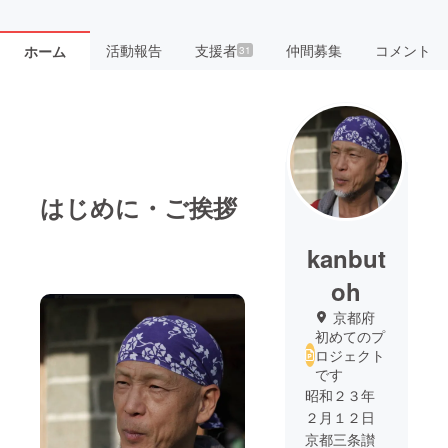
活動報告
支援者
仲間募集
コメント
ホーム
31
はじめに・ご挨拶
kanbut
oh
京都府
初めてのプ
ロジェクト
です
昭和２３年
２月１２日
京都三条讃