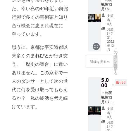
特製T
いる。
五十嵐
観覧12
シャツ
香里・
た。幸い私の40年近い舞踏
月16日
１枚
東北舞
限定の
（M,Lか
踏三角
支援
行脚で多くの芸術家と知り
チケッ
らサイ
標
者：
ト、
ズをお
IGU・舞
3人
合う機会に恵まれ現在に
メール
選びく
踏土佐
お届
にて予
ださ
至っています。
派 大村
け予
約受付
い ※当
定：
万朶・
済みを
2022
日受付
東雲舞
年12
思うに、京都は平安遷都以
通知い
でお渡
踏 川本
こ
月
たしま
ししま
の
裕子・
リ
来多くの
まれびと
が行き交
す（チ
す） １
タ
大歳芽
ー
ケット
２月１5
ン
里・高
詳細を見る
う、「歴史の舞台」に違い
を
は当日
日
選
砂舞踏
択
受付で
（木）
す
協同組
ありません。この京都で一
る
準備し
１９：
合 きよ
5,0
ていま
００開
人のダンサーとして次の世
こ
残り37
す）・
00
演 参加
円
舞踏祭
代に何を受け取ってもらえ
予定者
・公演
特製T
伴戸千
るか？ 私の終活を考え続
観覧12
シャツ
雅子・
月1７日
１枚
Juan
けています。
限定の
（M,Lか
Antonio
支援
チケッ
らサイ
Suinag
者：
ト、
ズをお
a
3人
メール
選びく
Gaxiola
お届
にて予
ださ
Mexico
け予
約受付
い ※当
定：