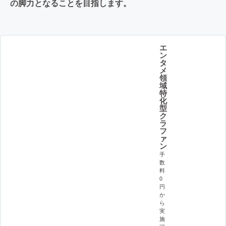
の脚力となることを目指します。
エ
ン
タ
メ
領
域
特
化
型
ク
ラ
フ
ァ
ン
手
数
料
0
円
か
ら
実
施