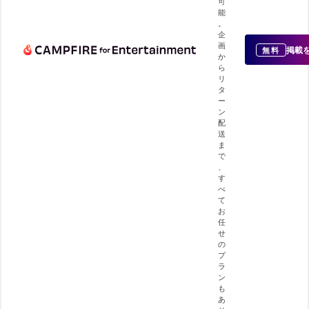
可
能
。
企
画
掲載
無料
か
ら
リ
タ
ー
ン
配
送
ま
で
、
す
べ
て
お
任
せ
の
プ
ラ
ン
も
あ