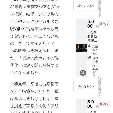
す（チ
タ
リシャでの
ー
ケット
ン
詳細を見る
20年近く東南アジアをダン
を
舞台制作を
は当日
選
択
受付で
ス行脚、結果、ジャワ島の
す
継続してい
る
準備し
る。現在、
ソロやジョクジャカルタの
5,0
ていま
残り37
京都国際舞
す）・
00
円
呪術師や宮廷舞踊家から見
舞踏祭
踏祭を過去
・公演
特製T
えないもの、聞こえないも
２回開催、
観覧12
シャツ
月15日
１枚
2022年第３
の、そしてマイノリティー
限定の
（M,Lか
支援
回を企画制
チケッ
らサイ
への眼差しを教えられ、ま
者：
作中。令和2
ト、
ズをお
3人
メール
た、「伝統の継承とその現
選びく
年「京都市
お届
にて予
ださ
け予
芸術振興
代化」に深く関心を持つよ
約受付
い ※当
定：
済みを
2022
賞」受賞。
日受付
うになりました。
年12
通知い
でお渡
ダンスはあ
こ
月
たしま
ししま
の
リ
らゆる垣根
す（チ
す） １
タ
令和元年、幸運にも京都市
ー
ケット
２月１
ン
を超えて未
詳細を見る
を
は当日
４日
選
から芸術賞をいただき、私
来を希望あ
択
受付で
（水）
す
る
るものに変
準備し
１９：
は恩返しをしなければと腰
5,0
ていま
００開
える力があ
残り37
を据えて京都の文化のフリ
す）・
00
演 参加
円
ると信じて
舞踏祭
予定者
ンジを耕す決心をしまし
・公演