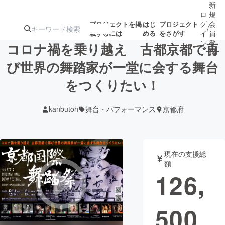
新
ロ
規
グ
会
プロジェクトを掲
はじ
プロジェクト
/
載するには
める
をさがす
イ
員
ン
登
コロナ禍を乗り越え 古都京都で再
録
び世界の舞踏家が一堂に会する舞台
をつくりたい！
人気のプロ
注目のリ
注目の新着プロ
募集終了が近いプ
もうすぐ公開
ジェクト
ターン
ジェクト
ロジェクト
されます
kanbutoh
舞台・パフォーマンス
京都府
アート・写真
音楽
現在の支援総
テクノロジー・ガジェット
ゲーム・サ
額
126,
映像・映画
書籍・雑誌
500
ビジネス・起業
チャレンジ