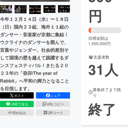
円
まちづくり・地域活性化
今年１２月１４日（水）〜１８日
（日）国内２３組、海外１１組の
CAMPFIRE for Social Good
CAMPFIRE Creation
8%
ダンサー・音楽家が京都に集結！
CAMPFIREふるさと納税
machi-ya
コミュニティ
目標金額は
ウクライナのダンサーを囲んで、
1,500,000円
言葉やジェンダー、社会的差別そ
支援者数
して国境の壁を越えて跳躍するダ
31
人
ンスフェスティバル！きたる２０
２３年の「癸卯/The year of
Rabbit」へ平和の脚力となること
を目指します。
募集終了まで残
り
ポスト
シェア
終了
LINEで送る
URLコピー
埋め込み
QRコード