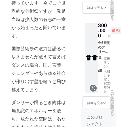
リ
のダイ
いたし
持っています。今でこそ世
タ
ー
ジェス
ます）
ン
詳細を見る
を
界的な芸術祭ですが、発足
ト版ビ
と舞踏
選
択
デオの
祭特製T
す
当時は少人数の有志の一室
る
DVD一
シャツ
300
枚４０
３枚
から始まったと聞いていま
分程度
（M,Lか
,00
残り2
（2023
らサイ
0
す。
円
年１月
ズをお
末仕上
選びく
全5日間
がりを
ださ
のフ
国際芸術祭の魅力は語るに
予定）
い）と
リーチ
尽きませんが敢えて言えば
郵送い
ドリン
ケット
支援
たしま
クチ
２
者：
ダンスの場合、国、言葉、
す。１
ケット
枚、
0人
０名限
10枚、
座席指
お届
ジェンダーやあらゆる社会
定で
そして
定可、
け予
す。
第三回
（メー
定：
が作り出す壁を軽々と飛び
京都国
ルにて
2023
年02
際舞踏
予約受
越えてしまう。
こ
月
祭2022
付を確
の
リ
のダイ
認させ
タ
ー
ダンサーが踊るとき肉体は
ジェス
ていた
ン
詳細を見る
を
ト版ビ
だきま
選
択
無意識のエネルギーを放
デオの
す） 舞
す
る
DVD一
踏祭特
このプロ
ち、放たれた空間は、あた
枚４０
製Tシャ
ジェクト
分程度
ツ３枚
かも木々を通り抜ける風の