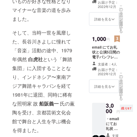
いものが好きな性格となり
パニー”桂勘
お届け予定：
謝いたしま
こ
2022年12月
＆サルタン
の
マイナーな音楽の道を歩み
す。）
リ
タ
バンク”結
ー
ました。
ン
詳細を見る
を
成、1989年
選
択
国際舞台芸
す
る
そして、当時一世を風靡し
術の協同制
1,000
円
た、長谷川きよしに憧れて
作と研究を
email にてお礼
目的に”オ
「音楽」活動の途中、1979
状と公演5日間の
フィース・
電子パンフレッ
年偶然
白虎社
という「舞踏
パラディッ
ト 送付（参加ダ
支援者：4人
ンサーの履歴な
集団」に入団することとな
クス K. ”を開
お届け予定：
ど、より身近に
こ
2022年12月
設、以後イ
り、インドネシア〜東南ア
の
感じてくださ
リ
タ
い。）
ンドネシ
ー
ジア舞踏キャラバンを経て
ン
詳細を見る
を
ア、タイを
選
択
1981年に退団、同時に稀有
中心にアジ
す
る
アの現代舞
な照明家 故
船阪義一
氏の薫
3,0
台芸術の研
残り97
00
陶を受け、京都芸術文化会
円
究、共同制
・email
館で舞台と人生を学ぶ機会
作に従事、
にてお
礼状 ・
国際交流基
を得ました。
公演5日
金アセアン
支援