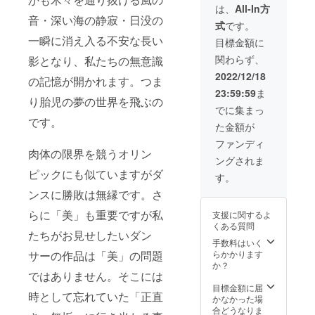
（2023
（M,Lか
は、
All-In方
年１月
らサイ
音・深い海の静寂・日没の
式
です。
末仕上
ズをお
がりを
選びく
一瞬に消え入る不安な長い
目標金額に
予定）
ださ
関わらず、
影となり、私たちの無意識
さらに
い）ド
特定希
リンク
2022/12/18
の記憶が開かれます。つま
望公演
チケッ
23:59:59
ま
日１日
ト１０
り胎児の夢の世界を飛ぶの
（例：
枚 第三
でに集まっ
１２月
回京都
です。
た金額が
１４日
国際舞
の全公
踏祭
ファンディ
演）の
2022の
肉体の限界を競うオリン
ングされま
編集版
ダイ
ピックにも似ていますがダ
限定
ジェス
す。
URL映
ト版ビ
ンスに勝敗は無縁です。さ
像送付
デオの
または
DVD一
らに「美」も重要ですが私
支援に関するよ
DVD：
枚４０
くある質問
９０分
分程度
たちがお見せしたいダン
程度(お
（2023
手数料はいく
届け予
年１月
サーの作品は「美」の問題
らかかります
定2022
末仕上
か？
ではありません。そこには
年２
がりを
月）合
予定）
目標金額に届
時として忘れていた「正直
計5名限
全５公
かなかった場
定。
演（12
合どうなりま