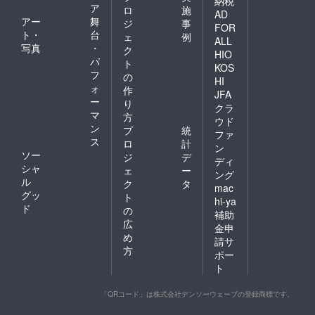
納税
ア
ロ
施
AD
アー
舞
ジ
事
FOR
ト・
台
ェ
例
ALL
写真
・
ク
HIO
パ
ト
KOS
フ
の
HI
ォ
作
JFA
ー
り
クラ
マ
方
ウド
ン
プ
統
ファ
ス
ロ
計
ン
ソー
ジ
デ
ディ
シャ
ェ
ー
ング
ル
ク
タ
mac
グッ
ト
hi-ya
ド
の
補助
広
金申
め
請サ
方
ポー
ト
「QRコード」は株式会社デンソーウェーブの登録商標です。