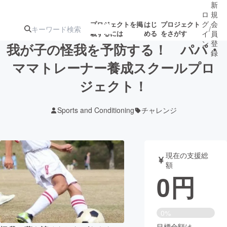
新
ロ
規
グ
会
プロジェクトを掲
はじ
プロジェクト
/
載するには
める
をさがす
イ
員
ン
登
我が子の怪我を予防する！ パパ・
録
ママトレーナー養成スクールプロ
ジェクト！
人気のプロ
注目のリ
注目の新着プロ
募集終了が近いプ
もうすぐ公開
ジェクト
ターン
ジェクト
ロジェクト
されます
Sports and Conditioning
チャレンジ
アート・写真
音楽
現在の支援総
テクノロジー・ガジェット
ゲーム・サ
額
0
円
映像・映画
書籍・雑誌
0%
ビジネス・起業
チャレンジ
目標金額は