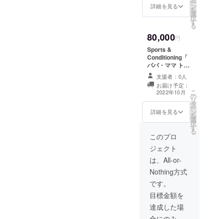
ー
場所に出張して
ン
予定しておりま
パパ・ママ ト
詳細を見る
を
リアルスクール
選
す。 環境が整
レーナー」 の
択
を実施いたしま
す
い次第10月を目
HPに企業サポー
る
す。
途にスクール開
ターとして企業
※支援募集期間
80,000
催日程をご案内
名とロゴを掲載
円
中に参加者人数
いたします。 ※
いたします。 ※
分のご支援をお
Sports &
ニックネームで
掲載する企業名
願いいたしま
Conditioning「
のご参加でも掲
もしくは商品名
す。 ※備考欄
パパ・ママ ト
載可能です。 ※
（文字のみ）を
に代表者のお名
レーナー」のプ
掲載期間は2022
備考欄にご記入
支援者：0人
前やチーム名等
ラチナスポン
年10月から1年
ください。 ※掲
お届け予定：
共通なキーワー
サーになれる権
こ
間を予定してい
載期間は2022年
2022年10月
の
ドを必ず入力く
利です。 Sports
リ
ます。
10月から1年間
タ
ださい） ※５
&
ー
です。
ン
組以上のご支援
Conditioning「
詳細を見る
を
選
が確認できない
パパ・ママ ト
択
す
場合にはオンラ
レーナー」 の
る
インにてご参加
HPにプラチナサ
このプロ
いただけるよう
ポーターとして
ジェクト
調整いたしま
ロゴと企業名、
す。 ・スクール
画像１点を掲載
は、All-or-
卒業時には認定
いたします。 ※
Nothing方式
証を発行し、卒
掲載するロゴ・
業生として
企業名・掲載す
です。
Sports &
る画像１点を備
目標金額を
Conditioning「
考欄にご記入く
パパ・ママ ト
ださい。 ロ
達成した場
レーナー」 の
ゴ・バナー画像
合にのみ、