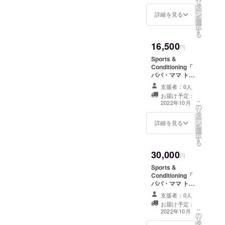
リ
のご参加でも掲
タ
いただける権利
ー
載可能です。 ※
ン
です。 ・備考欄
詳細を見る
を
掲載期間は2022
選
にご参加いただ
択
年10月から1年
す
ける２名のお名
る
間です。
前を記入くださ
16,500
い。 ・実技にて
円
技術を実践いた
Sports &
だきますので２
Conditioning「
名での参加を推
パパ・ママ ト
奨しております
レーナー養成ス
が、１名での参
支援者：0人
クール」(出張リ
加も可能です。
お届け予定：
アルスクール）
こ
（１名での参加
2022年10月
の
を受講いただけ
リ
の場合でも参加
タ
る権利です。 ・
ー
料金の割引など
ン
実技にて技術を
詳細を見る
を
はございませ
選
実践いただきま
択
ん） ・スクール
す
すので２名での
る
卒業時には認定
参加を推奨して
証を発行し、卒
30,000
おりますが、１
円
業生として
名での参加も可
Sports &
Sports &
能です。 （１名
Conditioning「
Conditioning「
での参加の場合
パパ・ママ ト
パパ・ママ ト
でも参加料金の
レーナー」 の
レーナー」の企
割引などはござ
支援者：0人
HPにお名前を掲
業スポンサーに
いません） ・5
お届け予定：
載いたします。
なれる権利で
こ
組以上で承りま
2022年10月
の
※スクールは1
す。 Sports &
リ
す。 ご指定の
タ
日 3時間程度を
Conditioning「