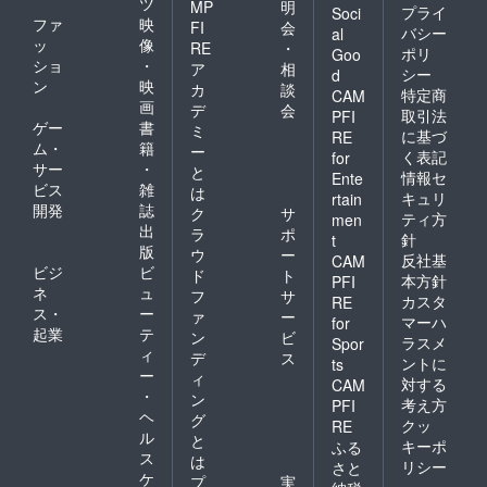
ツ
MP
明
プライ
Soci
ファ
映
FI
会
バシー
al
ッ
像
RE
・
ポリ
Goo
ショ
・
ア
相
シー
d
ン
映
カ
談
特定商
CAM
画
デ
会
取引法
PFI
ゲー
書
ミ
に基づ
RE
ム・
籍
ー
く表記
for
サー
・
と
情報セ
Ente
ビス
雑
は
キュリ
rtain
開発
誌
ク
サ
ティ方
men
出
ラ
ポ
針
t
版
ウ
ー
反社基
CAM
ビジ
ビ
ド
ト
本方針
PFI
ネ
ュ
フ
サ
カスタ
RE
ス・
ー
ァ
ー
マーハ
for
起業
テ
ン
ビ
ラスメ
Spor
ィ
デ
ス
ントに
ts
ー
ィ
対する
CAM
・
ン
考え方
PFI
ヘ
グ
クッ
RE
ル
と
キーポ
ふる
ス
は
リシー
さと
ケ
プ
実