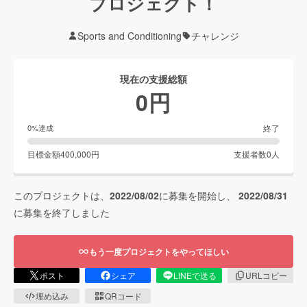
プロジェクト！
Sports and Conditioning
チャレンジ
現在の支援総額
0
円
終了
0
%達成
目標金額
400,000
円
支援者数
0
人
このプロジェクトは、
2022/08/02
に募集を開始し、
2022/08/31
に募集を終了しました
もう一度プロジェクトをやってほしい
ポスト
シェア
LINEで送る
URLコピー
埋め込み
QRコード