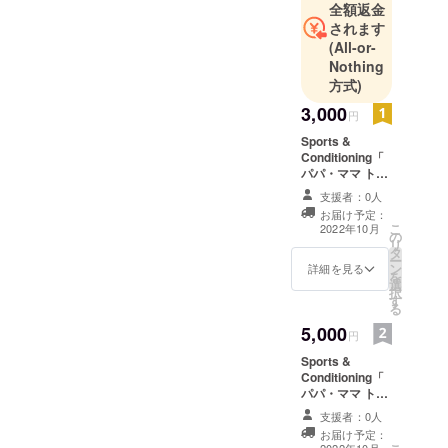
全額返金
されます
(All-or-
Nothing
方式)
3,000
円
Sports &
Conditioning「
パパ・ママ ト
レーナー」の個
支援者：0人
人スポンサーに
お届け予定：
なれる権利で
こ
2022年10月
の
す。 Sports &
リ
タ
Conditioning「
ー
ン
パパ・ママ ト
詳細を見る
を
選
レーナー」 の
択
す
HPにサポーター
る
としてお名前を
5,000
掲載いたしま
円
す。 ※掲載する
Sports &
お名前（文字の
Conditioning「
み）を備考欄に
パパ・ママ ト
ご記入くださ
レーナー」のシ
い。 ※ニック
支援者：0人
ルバースポン
ネームでのご参
お届け予定：
サーになれる権
加でも掲載可能
2022年10月