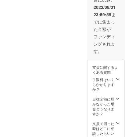
HPにお名前を掲
の受け渡し方法
載いたします。
については制作
2022/08/31
※スクールは1
時に改めてご連
23:59:59
ま
日 3時間程度を
絡させていただ
予定しておりま
きます。 ※商品
でに集まっ
す。 申込み確
名での掲載も可
た金額が
認後9月中旬を目
能です。 ※画像
途にスクール開
について 推奨
ファンディ
催日程を相談さ
サイズは横400×
ングされま
せていただきま
縦200pxです。
す。 ※ニック
比率は2:1にす
す。
ネームでのご参
ると綺麗に表示
加でも掲載可能
されます。 掲
です。 ※出張旅
載できる画像は1
支援に関するよ
費・交通費につ
枚になります。
くある質問
いては別途申し
※掲載期間は
手数料はいく
受けます。
2022年10月から
らかかります
1年間です。
か？
目標金額に届
かなかった場
合どうなりま
すか？
支援で困った
時はどこに相
談したらいい