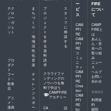
ー
FIRE
テク
ま
プ
ス
ビ
につい
ノロ
ち
ロ
タ
ス
て
ジー
づ
ジ
ッ
・ガ
く
ェ
フ
CAM
CAMP
ジェ
り
ク
に
PFI
FIREと
ット
・
ト
相
RE
は
地
を
談
CAM
あんし
域
作
す
PFI
ん・安
活
る
る
RE
全への
性
資
コ
取り組
化
料
ミュ
み
プロ
音
請
ニ
ニュー
ダク
楽
求
ティ
ス
ト
CAM
ヘルプ
クラウドファ
フー
チ
PFI
お問い
ンディングの
ド・
ャ
RE
合わせ
ノウハウを無
飲食
レ
Crea
料で学ぼう
店
ン
tion
各種規定
CAMPFIRE
ジ
CAM
アカデミー
アニ
ス
利用規
PFI
メ・
ポ
約
RE
漫画
ー
CA
説
細則
for