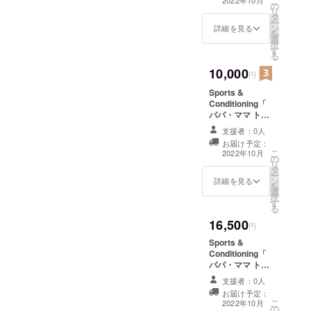
こ
の
利です。 Sports
です。 ※掲載期
リ
タ
&
間は2022年10月
ー
ン
Conditioning「
詳細を見る
から1年間です。
を
選
パパ・ママ ト
択
す
レーナー」 の
る
HPにシルバーサ
10,000
ポーターとして
円
お名前を掲載い
Sports &
たします。 ※掲
Conditioning「
載するお名前
パパ・ママ ト
（文字のみ）を
レーナー」の
備考欄にご記入
支援者：0人
ゴールドスポン
ください。 ※
お届け予定：
サーになれる権
ニックネームで
こ
2022年10月
の
利です。 Sports
のご参加でも掲
リ
タ
&
載可能です。 ※
ー
ン
Conditioning「
詳細を見る
掲載期間は2022
を
選
パパ・ママ ト
年10月から1年
択
す
レーナー」 の
間です。
る
HPにゴールドサ
16,500
ポーターとして
円
お名前を掲載い
Sports &
たします。 ※掲
Conditioning「
載するお名前
パパ・ママ ト
（文字のみ）を
レーナー養成ス
備考欄にご記入
支援者：0人
クール」(ライブ
ください。 ※
お届け予定：
+アーカイブ配
こ
ニックネームで
2022年10月
の
信）に２名受講