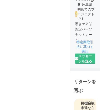
岐阜県
初めてのプ
ロジェクト
です
動きケア🄬
認定パーソ
ナルトレー
ナー
特定商取引
日本健康体
法に基づく
育協会 新世
表記
メッセー
代フィット
ジを送る
ネス事業
部・企画本
部長・岐阜
県支部長
リターンを
選ぶ
目標金額
未達なら