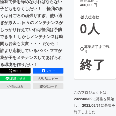
怪我で夢を諦めなければならない
400,000円
子どもをなくしたい！ 怪我の多
まちづくり・地域活性化
くは日ごろの頑張りすぎ、使い過
支援者数
0
人
ぎが原因… 日々のメンテナンスが
CAMPFIRE for Social Good
CAMPFIRE Creation
しっかり行えていれば怪我は予防
CAMPFIREふるさと納税
machi-ya
コミュニティ
できる！ しかしメンテナンスは時
間もお金も大変・・・ だから！
募集終了まで残
誰より応援しているパパ・ママが
り
我が子をメテナンスしてあげられ
終了
る環境を作りたい！
ポスト
シェア
LINEで送る
URLコピー
埋め込み
QRコード
このプロジェクトは、
2022/08/02
に募集を開始
し、
2022/08/31
に募集を
終了しました