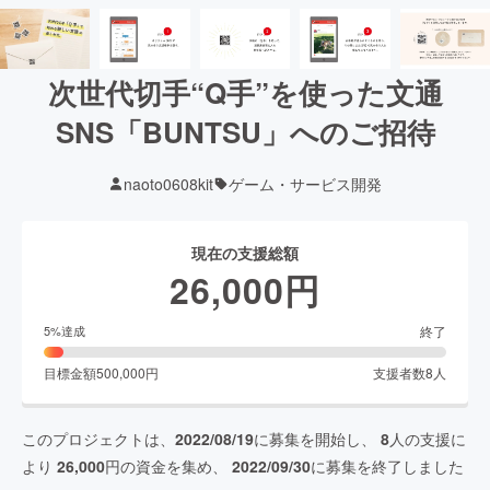
次世代切手“Q手”を使った文通
SNS「BUNTSU」へのご招待
naoto0608kit
ゲーム・サービス開発
現在の支援総額
26,000
円
終了
5
%達成
目標金額
500,000
円
支援者数
8
人
このプロジェクトは、
2022/08/19
に募集を開始し、
8
人の支援に
より
26,000
円の資金を集め、
2022/09/30
に募集を終了しました