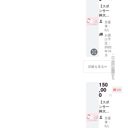
前とお
下の記
い。 ◆
名前に
【スポ
載をお
備考に
リンク
ンサー
願いし
以下の
を設定
枠大と
ます。
記載を
できる
お礼の
①希望
お願い
支援
スポン
手紙
する名
しま
者：
サー枠
（印刷
前 ※
す。 ①
0人
中とな
物）】
レター
希望す
お届
りま
BUNTS
セット
る名
け予
す。個
U内にス
のイラ
定：
前 ※
人名や
ポン
2022
ストは
次のい
年10
ニック
サー
イメー
ずれか
こ
月
ネー
ページ
ジで
の
に該当
リ
ム、会
を用意
す、デ
タ
する場
ー
社名が
してい
ザイン
ン
合は掲
詳細を見る
を
掲載可
ます。
変更の
選
載する
択
能です
当リ
可能性
す
ことが
る
が、無
ターン
もござ
できま
150
効なも
ではご
います
せん。
のがご
支援者
,00
のでご
①法
残り5
ざいま
様の画
了承く
0
律、法
円
すの
像（ロ
ださ
律に基
で、注
ゴな
【スポ
い。
づく命
意書き
ど）と
ンサー
令、条
を参照
画像に
枠大と
例及び
くださ
リンク
お礼の
規則等
支援
い。お
を設定
手紙
に違反
者：
名前と
できる
（直
してい
0人