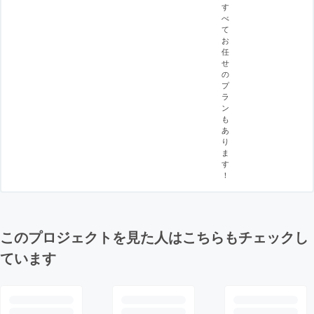
す
べ
て
お
任
せ
の
プ
ラ
ン
も
あ
り
ま
す
！
このプロジェクトを見た人はこちらもチェックし
ています