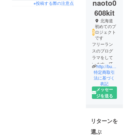
naoto0
※投稿する際の注意点
608kit
北海道
初めてのプ
ロジェクト
です
フリーラン
スのプログ
ラマをして
います。ITの
http://buntsu-sns.com/
世界で生き
特定商取引
ているから
法に基づく
表記
こそ、アナ
メッセー
ログな体験
ジを送る
や人とのつ
ながりが大
切だと考え
ています。
リターンを
ぼくだけの
力では成し
選ぶ