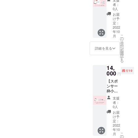
手紙
付いて
者：
（印刷
おりま
0人
物）】
せんの
お届
BUNTS
で発送
け予
U内にス
の際は
定：
ポン
2022
ご用意
年10
サー
くださ
こ
月
ページ
い。
の
リ
を用意
※①レ
タ
ー
してい
ター
ン
詳細を見る
を
ます。
セット
選
択
当リ
のイラ
す
る
ターン
ストは
14,
ではご
イメー
残り10
支援者
000
ジで
円
様の名
す、デ
【スポ
前を掲
ザイン
ンサー
載する
変更の
枠小と
スポン
可能性
BUNTS
サー枠
もござ
支援
U始める
小とな
います
者：
プラン
りま
のでご
0人
のセッ
す。個
了承く
お届
ト】 ス
人名や
ださ
け予
ポン
ニック
定：
い。
サー枠
2022
ネー
年10
小と
ム、会
こ
月
BUNTS
社名が
の