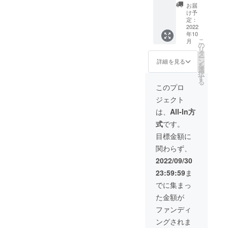
リンク
スポン
筆）】
るもの
お届
の掲載
サー枠
BUNTS
②公序
け予
後、も
大とな
U内にス
定：
良俗に
し変更
りま
ポン
2022
反する
年10
や削除
す。画
サー
もの又
こ
月
が必要
像には
ページ
の
はその
リ
な場合
ご本人
を用意
タ
おそれ
ー
は社会
様の写
してい
ン
のある
詳細を見る
を
通念上
真また
ます。
選
もの ③
択
相当の
はロゴ
当リ
す
人権侵
る
範囲内
画像が
ターン
害とな
このプロ
で対応
掲載可
ではご
るもの
ジェクト
いたし
能（画
支援者
又はそ
ますの
像がな
様の画
のおそ
は、
All-In方
でご連
い場
像（ロ
れのあ
式
です。
絡くだ
合、文
ゴな
るもの
さい。
字でも
ど）と
④政治
目標金額に
◆備考
可能）
画像に
性又は
関わらず、
に以下
です
リンク
宗教性
の記載
が、無
を設定
のある
2022/09/30
をお願
効なも
できる
もの ⑤
23:59:59
ま
いしま
のがご
スポン
社会問
す。 ①
ざいま
サー枠
題その
でに集まっ
希望す
すの
大とな
他につ
た金額が
る名
で、注
りま
いて主
前 ②
意書き
す。画
義又は
ファンディ
リンク
を参照
像には
主張に
ングされま
先とな
くださ
ご本人
あたる