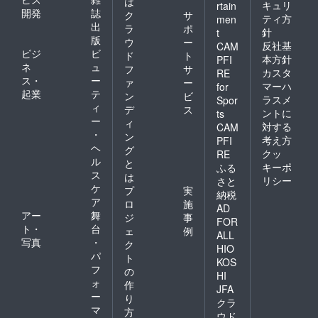
は
の ⑥虚
キュリ
rtain
開発
誌
ク
サ
偽であ
ティ方
men
出
るもの
ラ
ポ
針
t
又は誤
版
ウ
ー
反社基
CAM
認され
ビジ
ビ
ド
ト
本方針
PFI
るおそ
ネ
ュ
フ
サ
れのあ
カスタ
RE
ス・
ー
ァ
ー
るもの
マーハ
for
起業
テ
⑦青少
ン
ビ
ラスメ
Spor
年保護
ィ
デ
ス
ントに
ts
及び健
ー
ィ
対する
CAM
全育成
・
ン
考え方
の観点
PFI
ヘ
グ
から有
クッ
RE
ル
害であ
と
キーポ
ふる
るもの
ス
は
リシー
さと
又はそ
ケ
プ
実
納税
のおそ
ア
ロ
施
AD
れのあ
アー
舞
ジ
事
るも
FOR
ト・
台
ェ
例
の ⑧
ALL
写真
・
公衆に
ク
HIO
不快の
パ
ト
KOS
念又は
フ
の
HI
危害を
ォ
作
与える
JFA
ー
り
もの ⑨
クラ
マ
その
方
ウド