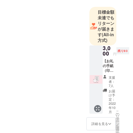
遂げられな
いような大
目標金額
きな挑戦を
未達でも
していきた
リターン
いので、一
が届きま
す
(All-in
緒に盛り上
方式)
げていきま
3,0
せんか？
残り93
00
円
【お礼
の手紙
（印刷
物）】
支援
感謝の
者：
気持ち
7人
をこめ
お届
たお手
け予
紙を郵
定：
送させ
2022
年10
ていた
こ
月
だきま
の
リ
す。印
タ
ー
刷物に
ン
詳細を見る
を
なりま
選
択
すが、