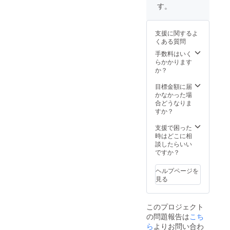
るURL
い。画
様の写
もの ⑥
す。
※次のい
像とリ
真また
虚偽で
ずれか
ンクの
はロゴ
あるも
に該当
掲載
画像が
の又は
支援に関するよ
する場
後、も
掲載可
誤認さ
くある質問
合は掲
し変更
能（画
れるお
載する
や削除
像がな
手数料はいく
それの
ことが
が必要
い場
らかかります
あるも
できま
な場合
合、文
か？
の ⑦青
せん。
は社会
字でも
少年の
①法
通念上
可能）
目標金額に届
健全育
令、条
相当の
です
かなかった場
成に
例及び
範囲内
が、無
合どうなりま
とって
規則等
で対応
効なも
すか？
有害で
に違反
いたし
のがご
あるも
するも
ますの
ざいま
支援で困った
の又は
の又は
でご連
すの
時はどこに相
そのお
そのお
絡くだ
で、注
談したらいい
それの
それの
さい。
意書き
ですか？
あるも
あるも
◆備考
を参照
の ⑧そ
の ②公
に以下
くださ
の他、
ヘルプページを
序良俗
の記載
い。画
適当で
見る
に反す
をお願
像とリ
ないと
るもの
いしま
ンクの
認めら
又はそ
す。 ①
掲載
れるも
このプロジェクト
のおそ
希望す
後、も
の
の問題報告は
こち
れのあ
る画像
し変更
るもの
②リン
や削除
ら
よりお問い合わ