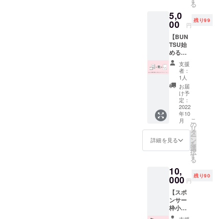
す
る
お手紙
5,0
を受け
残り99
取る非
00
円
日常感
【BUN
をご一
TSU始
緒に体
めるプ
験して
ラン】
いただ
支援
以下の4
ければ
者：
種を送
と思い
1人
付させ
郵送さ
お届
ていた
せてい
け予
だきま
ただき
定：
す。 ①
2022
ます。
年10
レター
こ
月
セット2
の
リ
組 ②Q
タ
ー
手2枚
ン
詳細を見る
を
③返信
選
択
用封筒1
す
る
枚 ④お
10,
礼の手
残り90
紙（印
000
円
刷物）
【スポ
※③の返
ンサー
信用封
枠小と
筒には
お礼の
切手が
支援