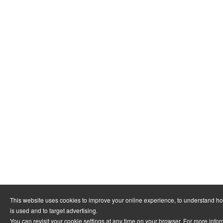
This website uses cookies to improve your online experience, to understand h
is used and to target advertising.
You can revisit your cookie settings at any time on your browser. For more info