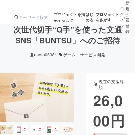
新
ロ
規
グ
会
プロジェクトを掲
はじ
プロジェクト
/
載するには
める
をさがす
イ
員
ン
登
次世代切手“Q手”を使った文通
録
SNS「BUNTSU」へのご招待
人気のプロ
注目のリ
注目の新着プロ
募集終了が近いプ
もうすぐ公開
naoto0608kit
ゲーム・サービス開発
ジェクト
ターン
ジェクト
ロジェクト
されます
アート・写真
音楽
現在の支援総
額
26,0
テクノロジー・ガジェット
ゲーム・サ
00
円
映像・映画
書籍・雑誌
ビジネス・起業
チャレンジ