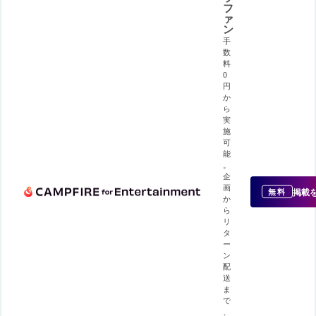
フ
ァ
ン
手
数
料
0
円
か
ら
実
施
可
能
。
企
画
掲載
無料
か
ら
リ
タ
ー
ン
配
送
ま
で
、