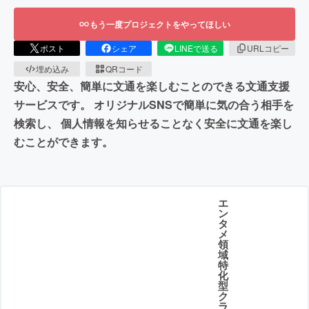
もう一度プロジェクトをやってほしい
ポスト
シェア
LINEで送る
URLコピー
埋め込み
QRコード
安心、安全、簡単に文通を楽しむことのできる文通支援
サービスです。 オリジナルSNSで簡単に気の合う相手を
検索し、 個人情報を知らせることなく安全に文通を楽し
むことができます。
エ
ン
タ
メ
領
域
特
化
型
ク
ラ