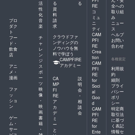
れのあ
の ②公
活
る
る
RE
全への
るもの
序良俗
性
資
⑦青少
に反す
コ
取り組
化
料
年保護
るもの
ミュ
み
プロ
音
請
及び健
又はそ
ニ
ニュー
全育成
のおそ
ダク
楽
求
ティ
ス
の観点
れのあ
ト
CAM
ヘルプ
から有
るもの
クラウドファ
フー
チ
PFI
お問い
害であ
③人権
ンディングの
ド・
ャ
るもの
侵害と
RE
合わせ
ノウハウを無
飲食
レ
又はそ
なるも
Crea
料で学ぼう
店
ン
のおそ
の又は
tion
各種規定
CAMPFIRE
れのあ
そのお
ジ
CAM
るも
それの
アカデミー
アニ
ス
利用規
PFI
の ⑧
あるも
メ・
ポ
公衆に
の ④政
約
RE
漫画
ー
CA
説
不快の
治性の
細則
for
ツ
念又は
あるも
MP
明
プライ
Soci
危害を
の ⑤宗
ファ
映
FI
会
バシー
al
与える
教性の
ッ
像
RE
・
ポリ
Goo
もの ⑨
あるも
ショ
・
ア
相
シー
その
の ⑥社
d
ン
映
カ
談
他、適
会問題
特定商
CAM
画
当でな
につい
デ
会
取引法
PFI
いと認
て主義
ゲー
書
ミ
に基づ
RE
められ
又は主
ム・
籍
ー
く表記
for
るもの
張にあ
サー
・
と
情報セ
Ente
たるも
ビス
雑