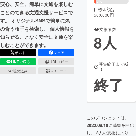
5%
安心、安全、簡単に文通を楽しむ
目標金額は
まちづくり・地域活性化
ことのできる文通支援サービスで
500,000円
す。 オリジナルSNSで簡単に気
の合う相手を検索し、 個人情報を
支援者数
CAMPFIRE for Social Good
CAMPFIRE Creation
8
人
知らせることなく安全に文通を楽
CAMPFIREふるさと納税
machi-ya
コミュニティ
しむことができます。
ポスト
シェア
LINEで送る
URLコピー
募集終了まで残
り
埋め込み
QRコード
終了
このプロジェクトは、
2022/08/19
に募集を開始
し、
8
人の支援により