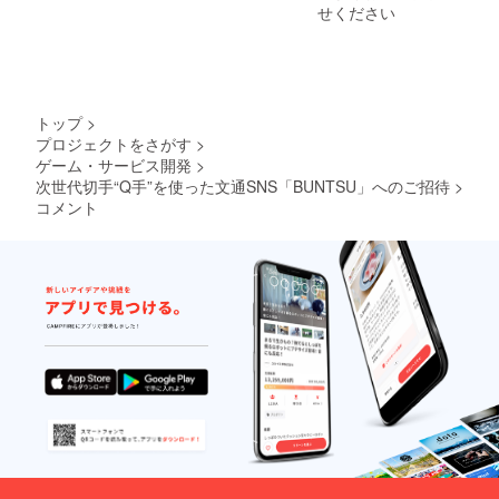
③人権
ク先と
が必要
せください
侵害と
なる
な場合
なるも
URL ※
は社会
の又は
次のい
通念上
そのお
ずれか
相当の
それの
に該当
範囲内
あるも
する場
で対応
トップ
>
の ④政
合は掲
いたし
プロジェクトをさがす
>
治性の
載する
ますの
ゲーム・サービス開発
>
あるも
ことが
でご連
の ⑤宗
できま
絡くだ
次世代切手“Q手”を使った文通SNS「BUNTSU」へのご招待
>
教性の
せん。
さい。
コメント
あるも
①法
◆備考
の ⑥社
令、条
に以下
会問題
例及び
の記載
につい
規則等
をお願
て主義
に違反
いしま
又は主
するも
す。 ①
張にあ
の又は
希望す
たるも
そのお
る画像
の ⑥虚
それの
②リン
偽であ
あるも
ク先と
るもの
の ②公
なる
又は誤
序良俗
URL ③
認され
に反す
簡単な
るおそ
るもの
自己紹
れのあ
又はそ
介（お
るもの
のおそ
礼の手