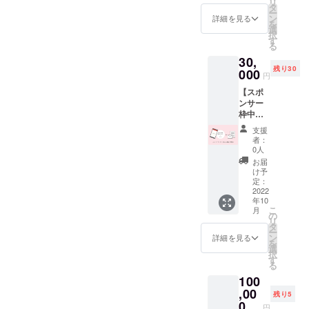
リ
U始める
掲載可
タ
ー
プラン
能です
ン
詳細を見る
を
のセッ
が、無
選
択
トでご
効なも
す
る
ざいま
のがご
30,
す。両
ざいま
残り30
プラン
000
すの
円
をバラ
で、注
【スポ
バラに
意書き
ンサー
支援い
を参照
枠中と
ただく
くださ
お礼の
より
い。お
支援
手紙
1,000円
名前掲
者：
（印刷
お得に
載後、
0人
物）】
設定し
もし変
お届
BUNTS
ていま
更や削
け予
U内にス
すの
定：
除が必
ポン
2022
で、こ
要な場
年10
サー
の機会
合は社
こ
月
ページ
に
の
会通念
リ
を用意
BUNTS
タ
上相当
ー
してい
Uを初め
ン
の範囲
詳細を見る
を
ます。
てみて
選
内で対
択
当リ
はいか
す
応いた
る
ターン
がで
します
100
ではご
しょう
のでご
支援者
,00
か ◆備
連絡く
残り5
様の名
考に以
0
ださ
円