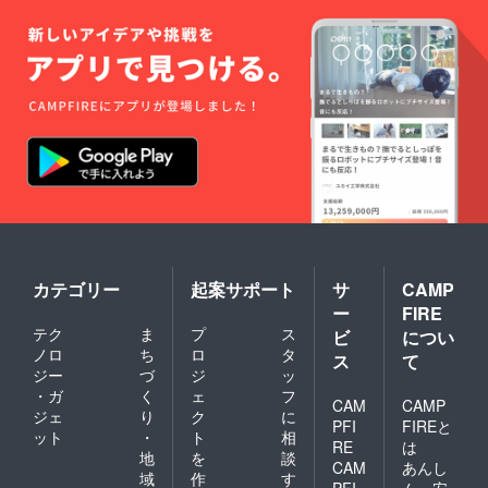
⑦青少
れのあ
紙が書
年保護
るもの
きやす
及び健
③人権
いので
全育成
侵害と
ご協力
の観点
なるも
してい
から有
の又は
ただけ
害であ
そのお
ますと
るもの
それの
幸いで
又はそ
あるも
す...） ※
のおそ
の ④政
次のい
れのあ
治性の
ずれか
るも
あるも
に該当
の ⑧
の ⑤宗
する場
公衆に
教性の
合は掲
不快の
あるも
載する
念又は
の ⑥社
ことが
危害を
会問題
できま
カテゴリー
起案サポート
サ
CAMP
与える
につい
せん。
ー
FIRE
もの ⑨
て主義
①法
テク
ま
プ
ス
ビ
につい
その
又は主
令、条
ノロ
ち
ロ
タ
他、適
張にあ
例及び
ス
て
当でな
たるも
規則等
ジー
づ
ジ
ッ
いと認
の ⑥虚
に違反
・ガ
く
ェ
フ
CAM
CAMP
められ
偽であ
するも
ジェ
り
ク
に
るもの
るもの
の又は
PFI
FIREと
ット
・
ト
相
又は誤
そのお
RE
は
地
を
談
認され
それの
CAM
あんし
るおそ
あるも
域
作
す
PFI
ん・安