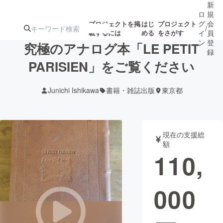
新
ロ
規
グ
会
プロジェクトを掲
はじ
プロジェクト
/
載するには
める
をさがす
イ
員
ン
登
究極のアナログ本「LE PETIT
録
PARISIEN」をご覧ください
人気のプロ
注目のリ
注目の新着プロ
募集終了が近いプ
もうすぐ公開
Junichi Ishikawa
書籍・雑誌出版
東京都
ジェクト
ターン
ジェクト
ロジェクト
されます
アート・写真
音楽
現在の支援総
額
110,
テクノロジー・ガジェット
ゲーム・サ
000
映像・映画
書籍・雑誌
ビジネス・起業
チャレンジ