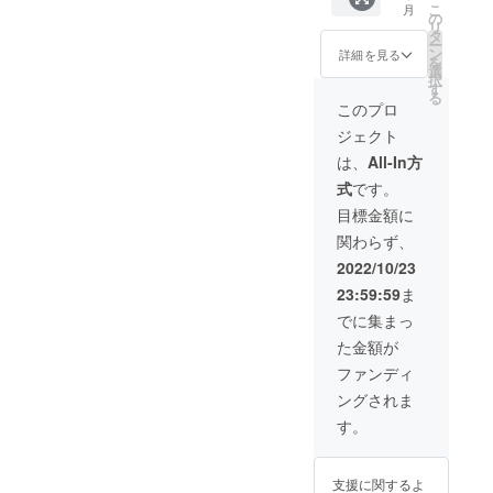
その他
い。 蔵
こ
月
204mm
が銀、
の
私が普
書票の
リ
×150m
刃が真
タ
段考え
使用法
ー
m、総
鍮とな
ン
ている
詳細を見る
に関し
を
ページ
りま
選
あれこ
てはこ
択
数は272
す。 並
す
れをま
ちらを
る
ページ
製本の
とめた
このプロ
参照下
です。
詳しい
ものと
さい。
ジェクト
内容と
仕様に
なりま
https://
しまし
関して
す。 ま
は、
All-In方
www.yo
ては、
は、
たLE
utube.c
式
です。
装幀お
5000円
PETIT
om/wat
よび蔵
のリ
PARISI
目標金額に
ch?
書票、
ターン
ENオリ
v=XGP
関わらず、
その他
よりご
ジナル
P7LuXy
私が普
確認願
の蔵書
2022/10/23
zQ
段考え
いま
票(本の
23:59:59
ま
ている
す。 ま
余白等
あれこ
たLE
に貼り
でに集まっ
れをま
PETIT
付けて
た金額が
とめた
PARISI
所有者
ものと
ENオリ
を示す
ファンディ
なりま
ジナル
道具)が
ングされま
す。 ※
の蔵書
特典で
見返し
票(本の
付属し
す。
部分は
余白等
ます。
当時刊
に貼り
余白部
行され
付けて
分にご
支援に関するよ
た「本
所有者