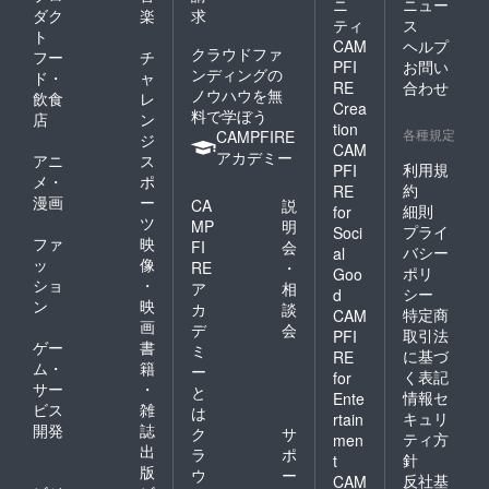
ニ
ニュー
ダク
楽
求
ティ
ス
ト
CAM
ヘルプ
クラウドファ
フー
チ
PFI
お問い
ンディングの
ド・
ャ
RE
合わせ
ノウハウを無
飲食
レ
Crea
料で学ぼう
店
ン
tion
各種規定
CAMPFIRE
ジ
CAM
アカデミー
アニ
ス
利用規
PFI
メ・
ポ
約
RE
漫画
ー
CA
説
細則
for
ツ
MP
明
プライ
Soci
ファ
映
FI
会
バシー
al
ッ
像
RE
・
ポリ
Goo
ショ
・
ア
相
シー
d
ン
映
カ
談
特定商
CAM
画
デ
会
取引法
PFI
ゲー
書
ミ
に基づ
RE
ム・
籍
ー
く表記
for
サー
・
と
情報セ
Ente
ビス
雑
は
キュリ
rtain
開発
誌
ク
サ
ティ方
men
出
ラ
ポ
針
t
版
ウ
ー
反社基
CAM