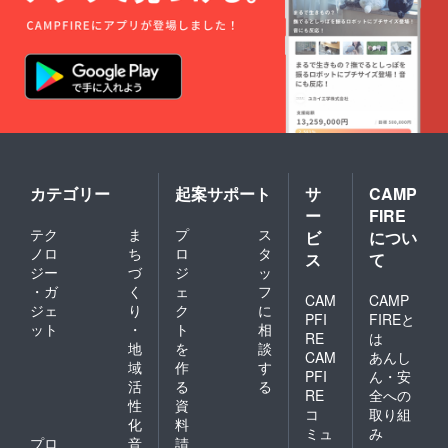
自身の
お名前
を書い
て使用
くださ
い。 蔵
書票の
使用法
に関し
てはこ
ちらを
参照下
カテゴリー
起案サポート
サ
CAMP
さい。
ー
FIRE
https://
テク
ま
プ
ス
ビ
につい
www.yo
ノロ
ち
ロ
タ
utube.c
ス
て
om/wat
ジー
づ
ジ
ッ
ch?
・ガ
く
ェ
フ
CAM
CAMP
v=XGP
ジェ
り
ク
に
P7LuXy
PFI
FIREと
ット
・
ト
相
zQ
RE
は
地
を
談
CAM
あんし
域
作
す
PFI
ん・安
活
る
る
RE
全への
性
資
コ
取り組
化
料
ミュ
み
プロ
音
請