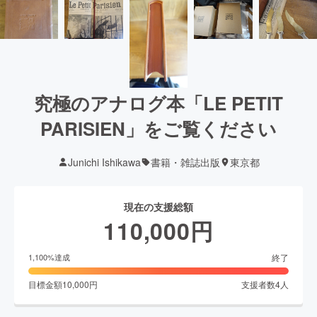
究極のアナログ本「LE PETIT
PARISIEN」をご覧ください
Junichi Ishikawa
書籍・雑誌出版
東京都
現在の支援総額
110,000
円
終了
1,100
%達成
目標金額
10,000
円
支援者数
4
人