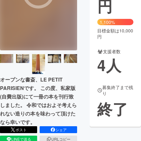
円
まちづくり・地域活性化
1,100%
目標金額は10,000
CAMPFIRE for Social Good
CAMPFIRE Creation
円
CAMPFIREふるさと納税
machi-ya
コミュニティ
支援者数
4
人
オープンな書斎、LE PETIT
募集終了まで残
PARISIENです。 この度、私家版
り
(自費出版)にて一冊の本を刊行致
終了
しました。 令和ではおよそ考えら
れない造りの本を味わって頂けた
なら幸いです。
ポスト
シェア
LINEで送る
URLコピー