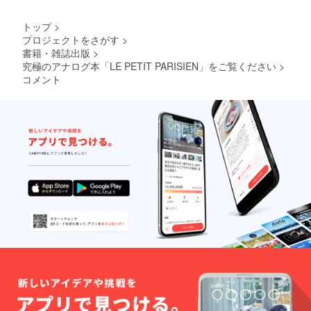
は異な
りま
トップ
>
す。こ
プロジェクトをさがす
>
ちらも
書籍・雑誌出版
>
併せて
ご理解
究極のアナログ本「LE PETIT PARISIEN」をご覧ください
>
頂けま
コメント
すと幸
いで
す。 ま
たLE
PETIT
PARISI
ENオリ
ジナル
の蔵書
票(本の
余白等
に貼り
付けて
所有者
を示す
道具)が
特典で
付属し
ます。
余白部
分にご