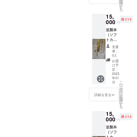
の部分
たLE
選
択
が曲線
PETIT
す
る
タイプ)
PARISI
15,
を提供
ENオリ
残り10
しま
000
ジナル
円
す。送
の蔵書
並製本
料込。
票(本の
（ソフ
ペー
余白等
トカ
パーナ
に貼り
バー）
イフの
付けて
支援
およ
長さは
所有者
者：
び、70
約
を示す
0人
本限定
160mm
道具)が
お届
で制作
です。
特典で
け予
したオ
素材は
定：
付属し
リジナ
2023
持ち手
ます。
年01
ルの
が銀、
余白部
こ
月
ペー
刃が真
の
分にご
リ
パーナ
鍮とな
タ
自身の
ー
イフ(刃
りま
ン
お名前
詳細を見る
を
の部分
す。 並
選
を書い
択
が鋭角
製本の
す
て使用
る
タイプ)
詳しい
くださ
15,
を提供
仕様に
い。 蔵
残り10
しま
000
関して
書票の
円
す。送
は、
使用法
並製本
料込。
5000円
に関し
（ソフ
ペー
のリ
てはこ
トカ