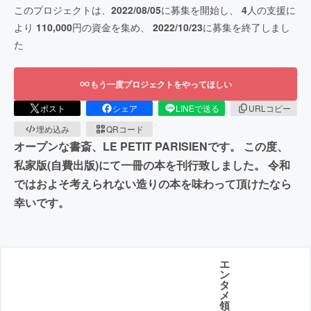
このプロジェクトは、
2022/08/05
に募集を開始し、
4
人の支援に
より
110,000
円の資金を集め、
2022/10/23
に募集を終了しまし
た
もう一度プロジェクトをやってほしい
ポスト
シェア
LINEで送る
URLコピー
埋め込み
QRコード
オープンな書斎、LE PETIT PARISIENです。 この度、
私家版(自費出版)にて一冊の本を刊行致しました。 令和
ではおよそ考えられない造りの本を味わって頂けたなら
幸いです。
エ
ン
タ
メ
領