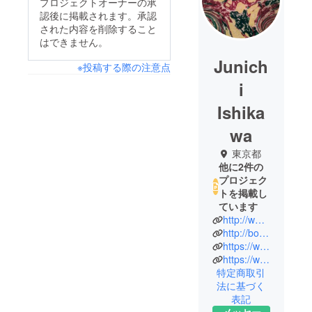
プロジェクトオーナーの承
認後に掲載されます。承認
された内容を削除すること
はできません。
Junich
※投稿する際の注意点
i
Ishika
wa
東京都
他に2件の
プロジェク
トを掲載し
ています
http://www.le-petit-parisien.com/
http://book-plates.com/
https://www.facebook.com/petit.parisien.net
https://www.instagram.com/petit_parisien_japonais/
特定商取引
法に基づく
表記