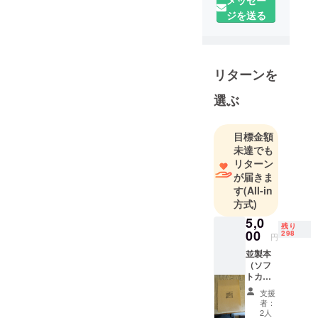
メッセー
ジを送る
リターンを
選ぶ
目標金額
未達でも
リターン
が届きま
す
(All-in
方式)
5,0
残り
00
298
円
並製本
（ソフ
トカ
バー）
支援
を一冊
者：
提供し
2人