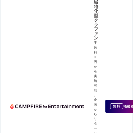
域
特
化
型
ク
ラ
フ
ァ
ン
手
数
料
0
円
か
ら
実
施
可
能
。
企
画
掲載
無料
か
ら
リ
タ
ー
ン