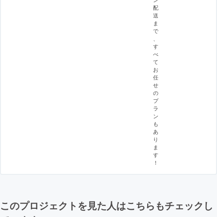
配
送
ま
で
、
す
べ
て
お
任
せ
の
プ
ラ
ン
も
あ
り
ま
す
！
このプロジェクトを見た人はこちらもチェックし