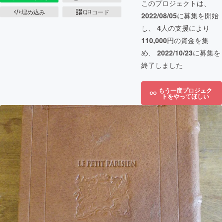
このプロジェクトは、
埋め込み
QRコード
2022/08/05
に募集を開始
し、
4
人の支援により
110,000
円の資金を集
め、
2022/10/23
に募集を
終了しました
もう一度プロジェク
トをやってほしい