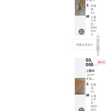
パーナ
ターン
ちらを
バー）
イフの
よりご
参照下
支援
およ
長さは
確認願
さい。
者：
び、70
約
いま
0人
https://
本限定
160mm
す。 ま
www.yo
お届
で制作
です。
たLE
け予
utube.c
したオ
素材は
定：
PETIT
om/wat
リジナ
2023
持ち手
PARISI
ch?
年01
ルの
が銀、
ENオリ
v=XGP
こ
月
ペー
刃が真
の
ジナル
P7LuXy
リ
パーナ
鍮とな
タ
の蔵書
zQ
ー
イフ(刃
りま
ン
票(本の
詳細を見る
を
の部分
す。 本
選
余白等
択
が直線
のサイ
す
に貼り
る
＆曲線
ズは、
付けて
50,
タイプ)
200mm
所有者
残り8
を提供
000
×142m
を示す
円
しま
m、総
道具)が
上製本
す。送
ページ
特典で
（ハー
料込。
数は272
付属し
ドカ
ペー
ページ
ます。
バー）
パーナ
です。
余白部
支援
を一冊
イフの
内容と
分にご
者：
提供し
長さは
しまし
2人
自身の
ます。
約
ては、
お名前
お届
送料
160mm
装幀お
け予
を書い
込。 本
です。
定：
よび蔵
て使用
のサイ
2023
素材は
書票、
くださ
年01
ズは
持ち手