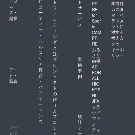
ビジ
ビ
ド
ト
本方針
PFI
ネ
ュ
フ
サ
カスタ
RE
ス・
ー
ァ
ー
マーハ
for
起業
テ
ン
ビ
ラスメ
Spor
ィ
デ
ス
ントに
ts
ー
ィ
対する
CAM
・
ン
考え方
PFI
ヘ
グ
クッ
RE
ル
と
キーポ
ふる
ス
は
リシー
さと
ケ
プ
実
納税
ア
ロ
施
AD
アー
舞
ジ
事
FOR
ト・
台
ェ
例
ALL
写真
・
ク
HIO
パ
ト
KOS
フ
の
HI
ォ
作
JFA
ー
り
クラ
マ
方
ウド
ン
プ
統
ファ
ス
ロ
計
ン
ソー
ジ
デ
ディ
シャ
ェ
ー