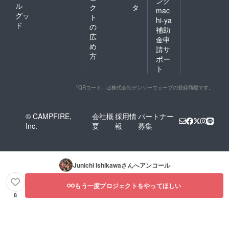
ング
ル
ク
タ
mac
グッ
ト
hi-ya
ド
の
補助
広
金申
め
請サ
方
ポー
ト
「QRコード」は株式会社デンソーウェーブの登録商標です。
© CAMPFIRE,
会社概
採用情
パートナー
Inc.
要
報
募集
Junichi Ishikawa
さんへアンコール
もう一度プロジェクトをやってほしい
8