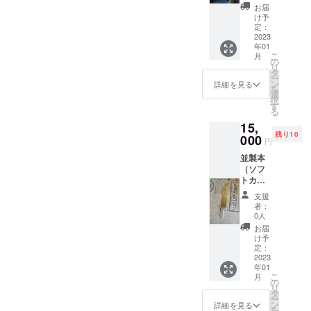
ます。
お届
送料
け予
込。 本
定：
のサイ
2023
年01
ズは、
こ
月
200mm
の
リ
×142m
タ
ー
m、総
ン
詳細を見る
を
ページ
選
択
数は272
す
る
ページ
15,
です。
残り10
内容と
000
円
しまし
並製本
ては、
（ソフ
装幀お
トカ
よび蔵
バー）
書票、
支援
およ
その他
者：
び、70
私が普
0人
本限定
段考え
お届
で制作
ている
け予
したオ
あれこ
定：
リジナ
2023
れをま
年01
ルの
とめた
こ
月
ペー
ものと
の
リ
パーナ
なりま
タ
ー
イフ(刃
す。 ま
ン
詳細を見る
を