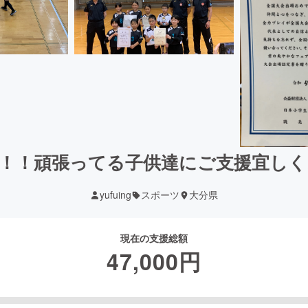
！！頑張ってる子供達にご支援宜し
yufuing
スポーツ
大分県
現在の支援総額
47,000
円