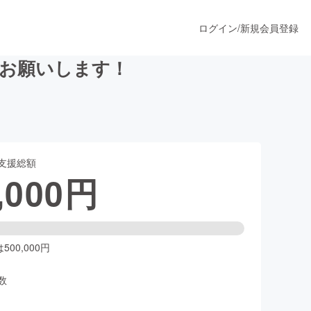
ログイン
/
新規会員登録
くお願いします！
うすぐ公開されます
支援総額
プロダクト
,000
円
ファッション
スポーツ
00,000円
数
ア
ソーシャルグッド
人