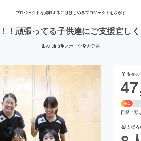
プロジェクトを掲載するには
はじめる
プロジェクトをさがす
！！頑張ってる子供達にご支援宜し
yufuing
スポーツ
大分県
注目のリターン
注目の新着プロジェクト
募集終了が近いプロジェクト
も
現在の
音楽
舞台・パフォーマンス
47
ゲーム・サービス開発
フード・飲食店
9%
書籍・雑誌出版
アニメ・漫画
目標金額は5
支援者
チャレンジ
ビューティー・ヘルスケ
8