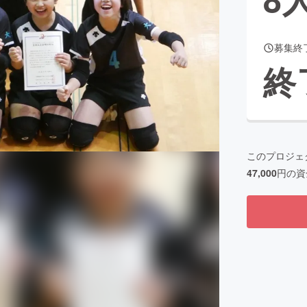
募集終
CAMPFIRE for Social Good
CAMPFIRE Creation
終
CAMPFIREふるさと納税
machi-ya
コミュニティ
このプロジェ
47,000
円の資