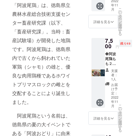
ｇ×１
2022
「阿波尾鶏」は、徳島県立
年11
袋、阿
こ
月
波尾鶏
の
農林水産総合技術支援セン
リ
もも正
タ
ー
肉 ５
ン
詳細を見る
ター畜産研究課（以下、
を
００ｇ×
選
択
１袋、
「畜産研究課」。当時：畜
す
る
阿波尾
産試験場）が開発した地鶏
7,5
鶏むね
残り49
切り
00
円
です。阿波尾鶏は、徳島県
身 ５
◆阿波
００ｇ×
内で古くから飼われていた
尾鶏も
１袋、
も２ｋ
阿波尾
軍鶏（シャモ）の雄と、優
ｇ 【阿
鶏むね
支援
波尾鶏
正肉
良な肉用鶏種であるホワイ
者：
もも切
５００
1人
り身
トプリマスロックの雌とを
ｇ×１
お届
５００
袋】 ◆
け予
交配することにより誕生し
ｇ×２
商品
定：
袋、阿
2022
名：阿
ました。
年11
波尾鶏
波尾鶏
こ
月
もも正
もも切
の
リ
肉 ５
り身
タ
阿波尾鶏という名前は、
ー
００ｇ×
【原材
ン
詳細を見る
を
２袋】
料名】
選
徳島県の夏の大イベントで
択
◆商品
鶏もも
す
る
名：阿
肉（徳
ある「阿波おどり」に由来