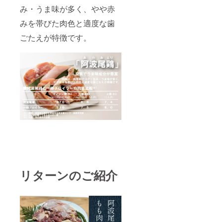
【アレ
み・うま味が多く、やや赤
当量
ルギー
13.3g
みを帯びた肉色と適度な歯
表
【アレ
示】
ルギー
ごたえが特徴です。
鶏肉 ◆
表
商品
示】 -
名：焼
※冷凍便
き鳥の
にて発
たれ
送いた
【原材
しま
料名】
す。
しょう
ゆ（国
内製
造）、
砂糖、
果糖ぶ
どう糖
液糖、
みり
ん、米
リターンのご紹介
発酵調
味料、
ぶどう
糖、ア
ミノ酸
液、食
塩、た