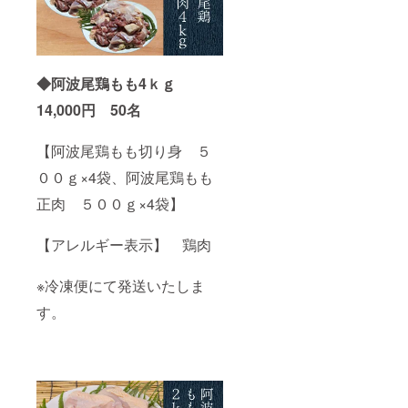
たり
エネル
ギー
184kcal
たんぱ
◆阿波尾鶏もも4ｋｇ
く質
3.7g 脂
14,000円 50名
質0.0g
炭水化
物42.2g
【阿波尾鶏もも切り身 ５
食塩相
当量
００ｇ×4袋、阿波尾鶏もも
7.2g
正肉 ５００ｇ×4袋】
【アレ
ルギー
表
【アレルギー表示】 鶏肉
示】
小麦・
牛肉・
※冷凍便にて発送いたしま
大豆・
豚肉 ◆
す。
商品
名：柚
子胡椒
【原材
料名】
青ゆず
（国