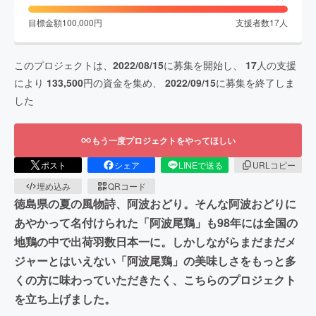
目標金額
100,000
円
支援者数
17
人
このプロジェクトは、
2022/08/15
に募集を開始し、
17
人の支援
により
133,500
円の資金を集め、
2022/09/15
に募集を終了しま
した
もう一度プロジェクトをやってほしい
ポスト
シェア
LINEで送る
URLコピー
埋め込み
QRコード
徳島県の夏の風物詩、阿波おどり。そんな阿波おどりに
あやかって名付けられた「阿波尾鶏」も98年には全国の
地鶏の中で出荷羽数日本一に。しかしながらまだまだメ
ジャーとはいえない「阿波尾鶏」の美味しさをもっと多
くの方に味わっていただきたく、こちらのプロジェクト
を立ち上げました。