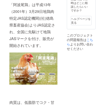
す。
ルギー
時はどこに相
ルギー
示】
「阿波尾鶏」は平成13年
表
談したらいい
表
大豆・
示】
ですか？
示】
（2001年）3月29日地鶏肉
小麦 ◆
鶏肉 ◆
鶏肉 ◆
商品
商品
特定JAS認定機関((社)徳島
商品
名：塩
ヘルプページを
名：阿
名：阿
胡椒
見る
県畜産協会)よりJAS認定さ
波尾鶏
波尾鶏
【原材
むね正
皮串
料名】
れ、全国に先駆けて地鶏
肉 【原
【原材
食塩
このプロジェクト
材料
料名】
（国内
JASマークを付け、販売が
の問題報告は
こち
名】鶏
鶏かわ
製
ら
よりお問い合わ
もも肉
（徳島
造）、
開始されています。
（徳島
県産）
せください
こしょ
県産）
【アレ
う 【栄
【アレ
ルギー
養成分
ルギー
表
表示】
表
示】
20gあた
示】
鶏肉 ◆
り エ
鶏肉 ※
商品
ネル
冷凍便
名：阿
ギー
にて発
波尾鶏
23kcal
送いた
砂肝串
たんぱ
しま
【原材
く質
す。
料名】
0.6g 脂
鶏すな
質0.5g
ぎも
炭水化
（徳島
物4.0g
肉質は、低脂肪でコク・甘
県産）
食塩相