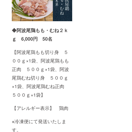
産）、
青とう
がら
し、食
塩 【栄
養成分
◆阿波尾鶏もも・むね２ｋ
表示】
100gあ
ｇ 6,000円 50名
たり
エネル
ギー
【阿波尾鶏もも切り身 ５
75kcal
００ｇ×1袋、阿波尾鶏もも
たんぱ
く質
正肉 ５００ｇ×1袋、阿波
1.0g 脂
質0.7g
尾鶏むね切り身 ５００ｇ
炭水化
物16.2g
×1袋、阿波尾鶏むね正肉
食塩相
当量
５００ｇ×1袋】
11.9g
【アレ
【アレルギー表示】 鶏肉
ルギー
表
示】 -
※冷凍便にて発送いたしま
※冷凍便
にて発
す。
送いた