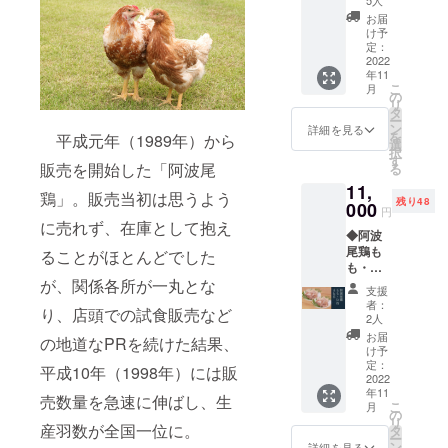
鶏肉 ※
5人
料名】
も串
島県
冷凍便
鶏もも
お届
（４０
産）
にて発
け予
肉（徳
ｇ×４
【アレ
定：
送いた
島県
本）×３
2022
ルギー
しま
産）
年11
袋、阿
表
す。
【アレ
こ
月
波尾鶏
示】
の
ルギー
リ
ねぎま
鶏肉 ◆
タ
表
ー
串
商品
ン
詳細を見る
示】
を
平成元年（1989年）から
（４０
名：ス
選
鶏肉 ◆
択
ｇ×４
テーキ
す
商品
販売を開始した「阿波尾
る
本）×２
ソース
名：阿
11,
袋、阿
【原材
波尾鶏
鶏」。販売当初は思うよう
残り48
波尾鶏
000
料名】
むね正
円
むね
しょう
に売れず、在庫として抱え
肉 【原
◆阿波
串
ゆ（国
材料
尾鶏も
（４０
ることがほとんどでした
内製
名】鶏
も・む
ｇ×４
造）、
もも肉
ね4ｋｇ
が、関係各所が一丸とな
本）×２
玉ね
（徳島
支援
【阿波
袋、阿
ぎ、砂
者：
県産）
り、店頭での試食販売など
尾鶏も
波尾鶏
糖、発
2人
【アレ
も切り
皮串
酵調味
お届
ルギー
の地道なPRを続けた結果、
身 ５
（４０
液、ぶ
け予
表
００ｇ
ｇ×４
定：
どう
平成10年（1998年）には販
示】
×2袋、
2022
本）×２
糖、醸
鶏肉 ※
年11
阿波尾
袋、阿
造酢、
売数量を急速に伸ばし、生
冷凍便
こ
月
鶏もも
波尾鶏
の
食用植
にて発
リ
正肉
産羽数が全国一位に。
砂肝
タ
物油
送いた
ー
５００
串
ン
脂、果
詳細を見る