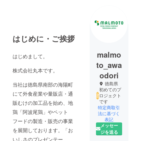
はじめに・ご挨拶
malmo
はじめまして。
to_awa
株式会社丸本です。
odori
徳島県
当社は徳島県南部の海陽町
初めてのプ
にて外食産業や量販店・通
ロジェクト
です
販むけの加工品を始め、地
特定商取引
鶏「阿波尾鶏」やペット
法に基づく
表記
フードの製造・販売の事業
メッセー
を展開しております。「お
ジを送る
いしさのプレゼンテー