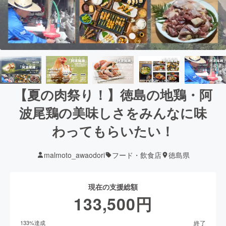
【夏の肉祭り！】徳島の地鶏・阿
波尾鶏の美味しさをみんなに味
わってもらいたい！
malmoto_awaodori
フード・飲食店
徳島県
現在の支援総額
133,500
円
終了
133
%達成