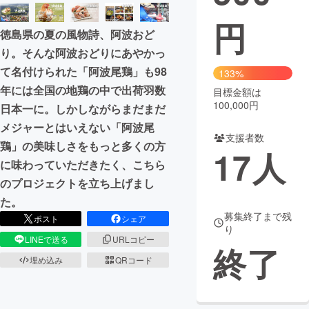
円
まちづくり・地域活性化
徳島県の夏の風物詩、阿波おど
り。そんな阿波おどりにあやかっ
CAMPFIRE for Social Good
CAMPFIRE Creation
て名付けられた「阿波尾鶏」も98
133%
CAMPFIREふるさと納税
machi-ya
コミュニティ
年には全国の地鶏の中で出荷羽数
目標金額は
100,000円
日本一に。しかしながらまだまだ
メジャーとはいえない「阿波尾
支援者数
鶏」の美味しさをもっと多くの方
17
人
に味わっていただきたく、こちら
のプロジェクトを立ち上げまし
た。
募集終了まで残
ポスト
シェア
り
LINEで送る
URLコピー
終了
埋め込み
QRコード