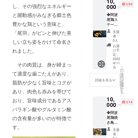
10,
波尾鶏
島県
残り50
し、その強烈なエネルギー
もも切
000
産）
円
り身
【アレ
と躍動感がみなぎる郷土色
◆阿波
【原材
ルギー
尾鶏ス
料名】
表
豊かな鶏という意味と、
テーキ
鶏もも
示】
セット
肉（徳
鶏肉 ◆
支援
「尾羽」がピンと伸びた美
【阿波
島県
商品
者：
尾鶏も
産）
名：阿
0人
しい立ち姿をかけて命名さ
もス
【アレ
波尾鶏
お届
テー
ルギー
れました。
もも正
け予
キ ２
表
定：
肉 【原
００ｇ×
2022
示】
材料
年11
その肉質は、身が締まっ
６袋、
鶏肉 ◆
名】鶏
こ
月
ステー
商品
の
もも肉
リ
て適度な歯ごたえがあり、
キソー
名：阿
タ
（徳島
ー
ス２
波尾鶏
ン
県産）
詳細を見る
脂肪が少なく旨味とコクが
を
本、塩
もも正
選
【アレ
択
胡椒２
肉 【原
す
ルギー
あり、肉色も赤みを帯びて
る
袋】 ◆
材料
表
10,
商品
名】鶏
おり、旨味成分であるアス
示】
残り15
名：阿
000
もも肉
鶏肉 ◆
円
波尾鶏
パラギン酸やグルタミン酸
（徳島
商品
◆阿波
ももス
県産）
名：阿
の含有量が多いのが特徴で
尾鶏焼
テーキ
【アレ
波尾鶏
き鳥
【原材
ルギー
むね切
す。
セット
料名】
表
り身
支援
【阿波
鶏もも
示】
【原材
者：
尾鶏も
肉（徳