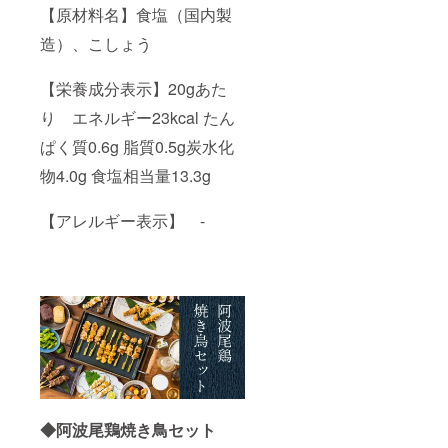
【原材料名】食塩（国内製
造）、こしょう
【栄養成分表示】20gあた
り エネルギー23kcal たん
ぱく質0.6g 脂質0.5g炭水化
物4.0g 食塩相当量13.3g
【アレルギー表示】 -
◆阿波尾鶏焼き鳥セット