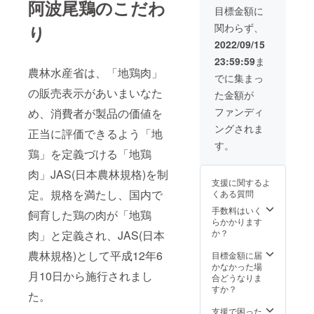
阿波尾鶏のこだわ
鶏もも
鶏肉 ◆
波尾鶏
目標金額に
香料、
肉（徳
商品
ねぎま
ビタミ
関わらず、
り
島県
名：阿
串 【原
ンB₁、
産）
波尾鶏
材料
2022/09/15
（一部
【アレ
もも正
名】鶏
に大
23:59:59
ま
ルギー
肉 【原
もも肉
豆・小
農林水産省は、「地鶏肉」
表
材料
（徳島
でに集まっ
麦を含
示】
名】鶏
県
む）
の販売表示があいまいなた
た金額が
鶏肉 ◆
もも肉
産）、
【栄養
商品
（徳島
ねぎ
ファンディ
成分表
め、消費者が製品の価値を
名：阿
県産）
（国内
示】
ングされま
波尾鶏
【アレ
正当に評価できるよう「地
産）
100gあ
もも正
ルギー
【アレ
す。
たり
肉 【原
鶏」を定義づける「地鶏
表
ルギー
エネル
材料
示】
表
ギー
肉」JAS(日本農林規格)を制
名】鶏
鶏肉 ◆
示】
169kcal
支援に関するよ
もも肉
商品
鶏肉 ◆
たんぱ
定。規格を満たし、国内で
くある質問
（徳島
名：阿
商品
く質
県産）
波尾鶏
手数料はいく
名：阿
4.3g 脂
飼育した鶏の肉が「地鶏
【アレ
むね切
らかかります
波尾鶏
質5.6g
ルギー
り身
か？
むね串
肉」と定義され、JAS(日本
炭水化
表
【原材
【原材
物25.4g
示】
農林規格)として平成12年6
料名】
目標金額に届
料名】
食塩相
鶏肉 ※
鶏もも
かなかった場
鶏むね
当量
月10日から施行されまし
冷凍便
肉（徳
合どうなりま
肉（徳
6.6g
にて発
島県
すか？
島県
【アレ
た。
送いた
産）
産）
ルギー
しま
【アレ
支援で困った
【アレ
表