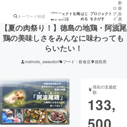
新
ロ
規
グ
会
プロジェクトを掲
はじ
プロジェクト
/
載するには
める
をさがす
イ
員
ン
登
【夏の肉祭り！】徳島の地鶏・阿波尾
録
鶏の美味しさをみんなに味わっても
らいたい！
人気のプロ
注目のリ
注目の新着プロ
募集終了が近いプ
もうすぐ公開
ジェクト
ターン
ジェクト
ロジェクト
されます
malmoto_awaodori
フード・飲食店
徳島県
アート・写真
音楽
現在の支援総
テクノロジー・ガジェット
ゲーム・サ
額
133,
映像・映画
書籍・雑誌
500
ビジネス・起業
チャレンジ