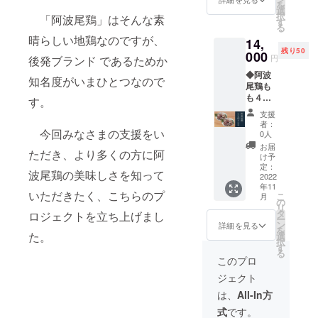
しま
を
ｇ×2
（４０
選
糖ぶど
す。
択
「阿波尾鶏」はそんな素
袋、阿
ｇ×４
す
う糖液
る
波尾鶏
本）×２
糖、食
晴らしい地鶏なのですが、
14,
むね切
袋、焼
塩、た
残り50
り身
000
き鳥の
ん白加
円
後発ブランド であるためか
５００
タレ２
水分解
◆阿波
ｇ×2
００
物、に
知名度がいまひとつなので
尾鶏も
袋、阿
ｇ、柚
んに
も４ｋ
波尾鶏
子胡椒
す。
く、ト
ｇ 【阿
むね正
４０
リュ
支援
波尾鶏
肉 ５
ｇ】 ◆
フ、オ
者：
もも切
今回みなさまの支援をい
００ｇ
商品
0人
ニオン
り身
×2袋】
名：阿
エキ
お届
ただき、より多くの方に阿
５００
◆商品
波尾鶏
け予
ス、オ
ｇ×４
名：阿
定：
もも串
リーブ
波尾鶏の美味しさを知って
袋、阿
2022
波尾鶏
【原材
塩漬
年11
波尾鶏
もも切
料名】
け、香
いただきたく、こちらのプ
こ
月
もも正
り身
の
鶏もも
辛料／
リ
肉 ５
【原材
タ
肉（徳
ロジェクトを立ち上げまし
調味料
ー
００ｇ×
料名】
ン
島県
詳細を見る
（アミ
を
４袋】
鶏もも
た。
選
産）
ノ酸
択
◆商品
肉（徳
す
【アレ
等）、
る
名：阿
島県
ルギー
このプロ
増粘剤
波尾鶏
産）
表
（加工
ジェクト
もも切
【アレ
示】
デンプ
り身
ルギー
鶏肉 ◆
は、
All-In方
ン、増
【原材
表
商品
粘多糖
式
です。
料名】
示】
名：阿
類）、