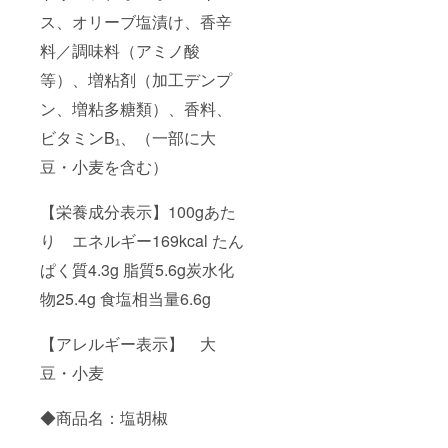
ス、オリーブ塩漬け、香辛
料／調味料（アミノ酸
等）、増粘剤（加工デンプ
ン、増粘多糖類）、香料、
ビタミンB₁、（一部に大
豆・小麦を含む）
【栄養成分表示】100gあた
り エネルギー169kcal たん
ぱく質4.3g 脂質5.6g炭水化
物25.4g 食塩相当量6.6g
【アレルギー表示】 大
豆・小麦
◆商品名：塩胡椒