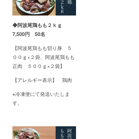
ん白加
水分解
物、酵
母エキ
ス/増粘
◆阿波尾鶏もも２ｋｇ
剤（加
7,500円 50名
工でん
粉）、
酒精、
【阿波尾鶏もも切り身 ５
加工で
ん粉、
００ｇ×２袋、阿波尾鶏もも
調味料
（アミ
正肉 ５００ｇ×２袋】
ノ酸
等）、
酸味
【アレルギー表示】 鶏肉
料、
（一部
※冷凍便にて発送いたしま
に小
麦・牛
す。
肉・大
豆・豚
肉を含
む）
【栄養
成分表
示】
100gあ