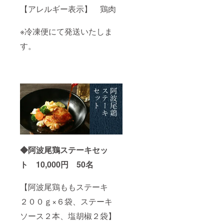
【アレルギー表示】 鶏肉
※冷凍便にて発送いたしま
す。
◆阿波尾鶏ステーキセッ
ト 10,000円 50名
【阿波尾鶏ももステーキ
２００ｇ×６袋、ステーキ
ソース２本、塩胡椒２袋】