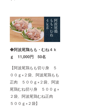
しま
す。
◆阿波尾鶏もも・むね４ｋ
ｇ 11,000円 50名
【阿波尾鶏もも切り身 ５
００ｇ×２袋、阿波尾鶏もも
正肉 ５００ｇ×２袋、阿波
尾鶏むね切り身 ５００ｇ×
２袋、阿波尾鶏むね正肉
５００ｇ×２袋】