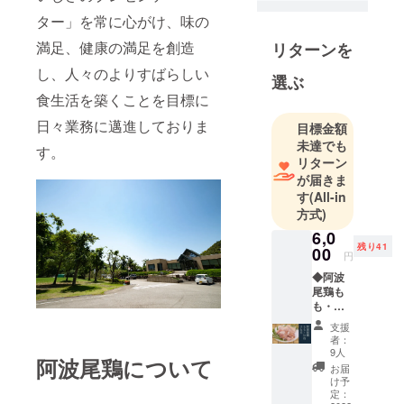
ター」を常に心がけ、味の
満足、健康の満足を創造
リターンを
し、人々のよりすばらしい
選ぶ
食生活を築くことを目標に
日々業務に邁進しておりま
目標金額
未達でも
す。
リターン
が届きま
す
(All-in
方式)
6,0
残り41
00
円
◆阿波
尾鶏も
も・む
ね２ｋ
支援
ｇ 【阿
者：
波尾鶏
9人
阿波尾鶏について
もも切
お届
り身
け予
５００
定：