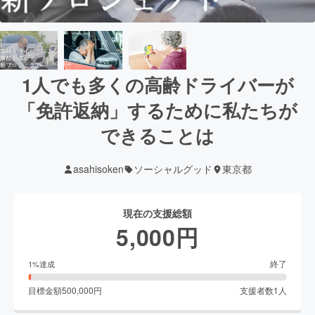
1人でも多くの高齢ドライバーが
「免許返納」するために私たちが
できることは
asahisoken
ソーシャルグッド
東京都
現在の支援総額
5,000
円
終了
1
%達成
目標金額
500,000
円
支援者数
1
人