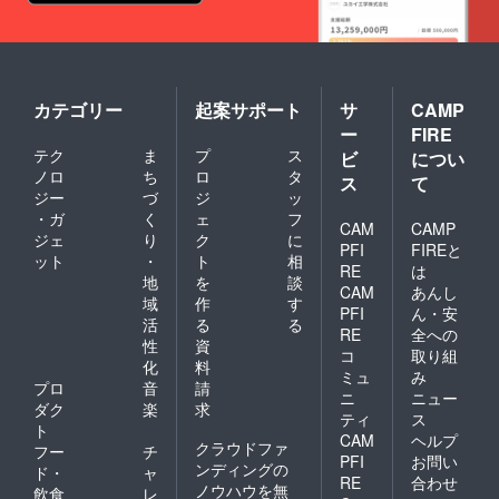
カテゴリー
起案サポート
サ
CAMP
ー
FIRE
テク
ま
プ
ス
ビ
につい
ノロ
ち
ロ
タ
ス
て
ジー
づ
ジ
ッ
・ガ
く
ェ
フ
CAM
CAMP
ジェ
り
ク
に
PFI
FIREと
ット
・
ト
相
RE
は
地
を
談
CAM
あんし
域
作
す
PFI
ん・安
活
る
る
RE
全への
性
資
コ
取り組
化
料
ミュ
み
プロ
音
請
ニ
ニュー
ダク
楽
求
ティ
ス
ト
CAM
ヘルプ
クラウドファ
フー
チ
PFI
お問い
ンディングの
ド・
ャ
RE
合わせ
ノウハウを無
飲食
レ