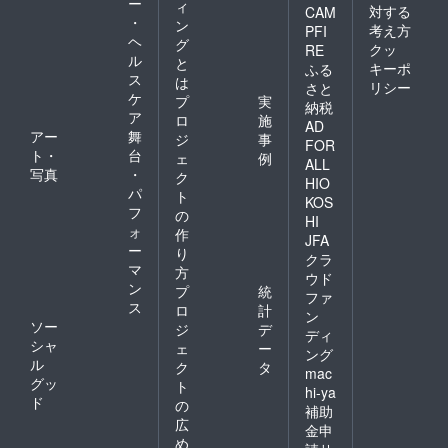
ー
ィ
対する
CAM
・
ン
考え方
PFI
ヘ
グ
クッ
RE
ル
と
キーポ
ふる
ス
は
リシー
さと
ケ
プ
実
納税
ア
ロ
施
AD
アー
舞
ジ
事
FOR
ト・
台
ェ
例
ALL
写真
・
ク
HIO
パ
ト
KOS
フ
の
HI
ォ
作
JFA
ー
り
クラ
マ
方
ウド
ン
プ
統
ファ
ス
ロ
計
ン
ソー
ジ
デ
ディ
シャ
ェ
ー
ング
ル
ク
タ
mac
グッ
ト
hi-ya
ド
の
補助
広
金申
め