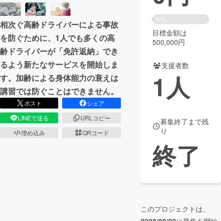
まちづくり・地域活性化
1%
相次ぐ高齢ドライバーによる事故
目標金額は
を防ぐために、1人でも多くの高
500,000円
CAMPFIRE for Social Good
CAMPFIRE Creation
齢ドライバーが「免許返納」でき
CAMPFIREふるさと納税
machi-ya
コミュニティ
るよう新たなサービスを開始しま
支援者数
1
人
す。加齢による身体能力の衰えは
講習では防ぐことはできません。
ポスト
シェア
LINEで送る
URLコピー
募集終了まで残
り
埋め込み
QRコード
終了
このプロジェクトは、