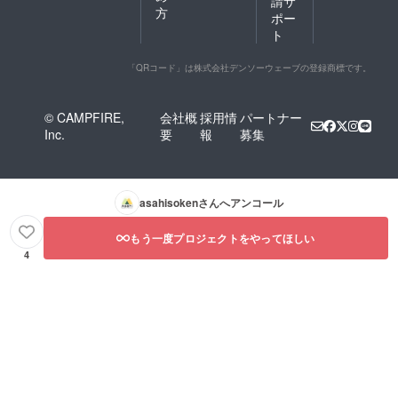
請サ
方
ポー
ト
「QRコード」は株式会社デンソーウェーブの登録商標です。
© CAMPFIRE,
会社概
採用情
パートナー
Inc.
要
報
募集
asahisoken
さんへアンコール
もう一度プロジェクトをやってほしい
4