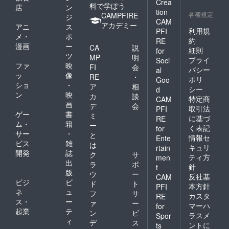
Crea
料で学ぼう
店
ン
tion
各種規定
CAMPFIRE
ジ
CAM
アカデミー
アニ
ス
利用規
PFI
メ・
ポ
約
RE
漫画
ー
CA
説
細則
for
ツ
MP
明
プライ
Soci
ファ
映
FI
会
バシー
al
ッ
像
RE
・
ポリ
Goo
ショ
・
ア
相
シー
d
ン
映
カ
談
特定商
CAM
画
デ
会
取引法
PFI
ゲー
書
ミ
に基づ
RE
ム・
籍
ー
く表記
for
サー
・
と
情報セ
Ente
ビス
雑
は
キュリ
rtain
開発
誌
ク
サ
ティ方
men
出
ラ
ポ
針
t
版
ウ
ー
反社基
CAM
ビジ
ビ
ド
ト
本方針
PFI
ネ
ュ
フ
サ
カスタ
RE
ス・
ー
ァ
ー
マーハ
for
起業
テ
ン
ビ
ラスメ
Spor
ィ
デ
ス
ントに
ts