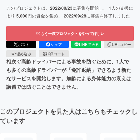
このプロジェクトは、
2022/08/23
に募集を開始し、
1
人の支援に
より
5,000
円の資金を集め、
2022/09/28
に募集を終了しました
もう一度プロジェクトをやってほしい
ポスト
シェア
LINEで送る
URLコピー
埋め込み
QRコード
相次ぐ高齢ドライバーによる事故を防ぐために、1人で
も多くの高齢ドライバーが「免許返納」できるよう新た
なサービスを開始します。加齢による身体能力の衰えは
講習では防ぐことはできません。
このプロジェクトを見た人はこちらもチェックし
ています