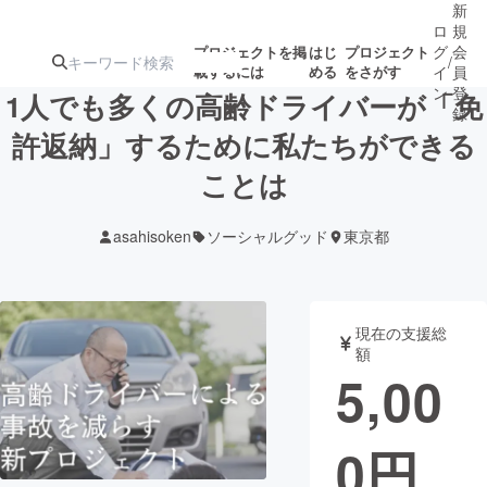
新
ロ
規
グ
会
プロジェクトを掲
はじ
プロジェクト
/
載するには
める
をさがす
イ
員
ン
登
1人でも多くの高齢ドライバーが「免
録
許返納」するために私たちができる
ことは
人気のプロ
注目のリ
注目の新着プロ
募集終了が近いプ
もうすぐ公開
ジェクト
ターン
ジェクト
ロジェクト
されます
asahisoken
ソーシャルグッド
東京都
アート・写真
音楽
現在の支援総
テクノロジー・ガジェット
ゲーム・サ
額
5,00
映像・映画
書籍・雑誌
0
円
ビジネス・起業
チャレンジ