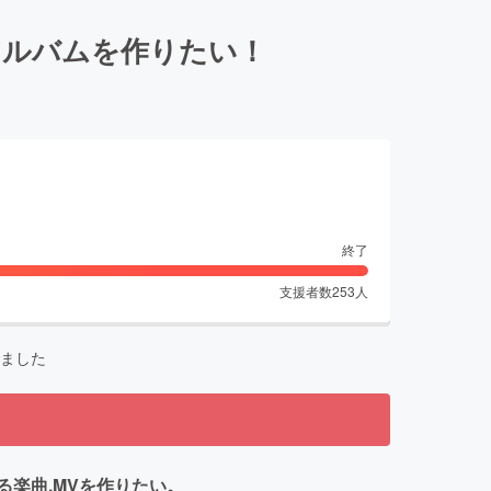
アルバムを作りたい！
終了
支援者数
253
人
ました
る楽曲,MVを作りたい。