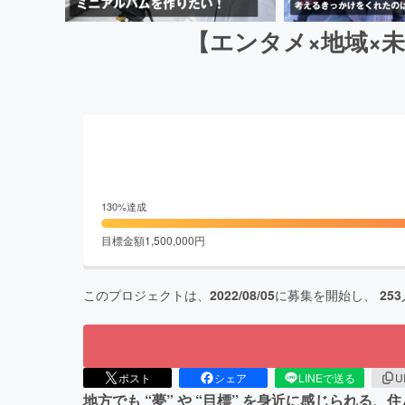
【エンタメ×地域×
130
%達成
目標金額
1,500,000
円
このプロジェクトは、
2022/08/05
に募集を開始し、
253
ポスト
シェア
LINEで送る
U
地方でも “夢” や “⽬標” を身近に感じられ