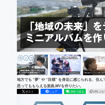
まちづくり・地域活性化
地方でも “夢” や “⽬標” を身近に感じられる、
思ってももらえる楽曲,MVを作りたい。
ポスト
シェア
LINEで送る
URLコ