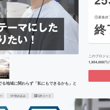
募集終
CAMPFIRE for Social Good
CAMPFIRE Creation
終
CAMPFIREふるさと納税
machi-ya
コミュニティ
このプロジェ
1,954,000
円
住んでる地域に関わらず「私にもできるかも」と
ピー
埋め込み
QRコード