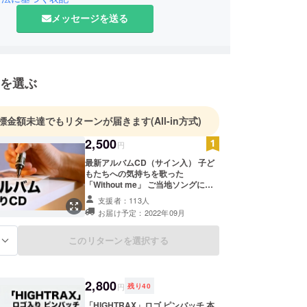
メッセージを送る
を選ぶ
標金額未達でもリターンが届きます
(All-in方式)
2,500
円
最新アルバムCD（サイン入） 子ど
もたちへの気持ちを歌った
「Without me」 ご当地ソングにな
れるのか！「すだちシャワー」を含
支援者：113人
む全５曲 HighT(ハイト）のサインを
お届け予定：2022年09月
入れてお送りします。 送料込 9月20
日以降発送予定
このリターンを選択する
る
2,800
円
残り
40
「HIGHTRAX」ロゴ ピンバッチ 本