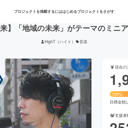
プロジェクトを掲載するには
はじめる
プロジェクトをさがす
未来】「地域の未来」がテーマのミニ
HighT（ハイト）
音楽
注目のリターン
注目の新着プロジェクト
募集終了が近いプロジェクト
も
現在の
音楽
舞台・パフォーマンス
1,
ゲーム・サービス開発
フード・飲食店
130%
書籍・雑誌出版
アニメ・漫画
目標金額は1
支援者
チャレンジ
ビューティー・ヘルスケ
25