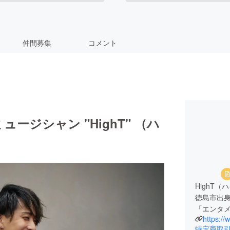
仲間募集
コメント
ジシャン "HighT" （ハ
HighT（
徳島市出
「エンタ
https://
特定商取