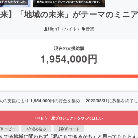
未来】「地域の未来」がテーマのミニ
HighT（ハイト）
音楽
現在の支援総額
1,954,000
円
人の支援により
1,954,000
円の資金を集め、
2022/08/31
に募集を終了し
もう一度プロジェクトをやってほしい
RLコピー
埋め込み
QRコード
る、住んでる地域に関わらず「私にもできるかも」と思ってももらえ