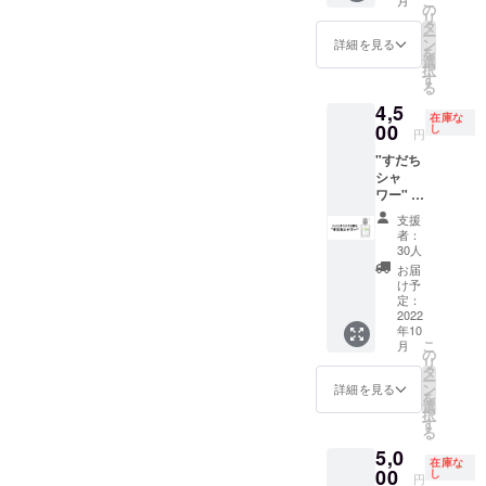
こ
する権
ます ・
の
リ
をご用
開催に
タ
ー
意しま
関わる
ン
詳細を見る
を
した。
広報
選
択
ご支援
等、チ
す
る
者様へ
ケット
4,5
は購入
販売等
在庫な
させて
00
につい
し
円
いただ
てもご
"すだち
いたも
支援者
シャ
ののご
様でご
ワー" リ
報告と
準備く
リース
娘さん
ださ
支援
記念 香
お二人
い。 ・
者：
水 徳島
からの
交通費
30人
の名産
お礼が
別途
お届
品すだ
届きま
け予
ち、国
す。 ご
定：
内の
2022
支援い
年10
90%以
ただき
こ
月
上の
ました
の
リ
シェア
金額と
タ
ー
を誇っ
プレゼ
ン
詳細を見る
を
ていま
ント購
選
択
す。 す
入費用
す
る
だちを
の差額
5,0
全面に
はアル
在庫な
出した
00
バム制
し
円