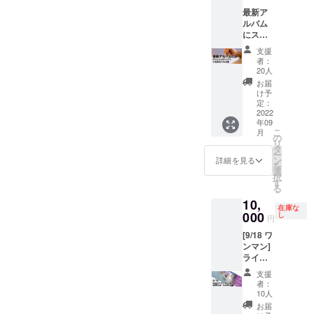
爽やか
作代に
最新ア
なシト
大切に
ルバム
ラス系
使わせ
にスペ
の香
ていた
シャル
り。 日
だきま
支援
サンク
本、海
す。
者：
スとし
外でも
20人
てお名
すだち
お届
前を入
を全面
け予
れさせ
に出し
定：
ていた
2022
使用し
年09
だきま
た香水
こ
月
す。 ス
は稀。
の
リ
ペシャ
すだち
タ
ー
ルサン
の香り
ン
詳細を見る
を
クス掲
の成分
選
択
載のみ
をお取
す
る
の支援
り扱い
10,
となり
されて
在庫な
ます。
000
いるこ
し
円
スペ
とも少
[9/18 ワ
シャル
ないた
ンマン]
サンク
め この
ライブ
スに掲
機会に
チケッ
載後、
ぜひ
支援
トSS 最
掲載部
爽やか
者：
前列25
分の画
な香り
10人
名で売
像をお
をお楽
お届
り出し