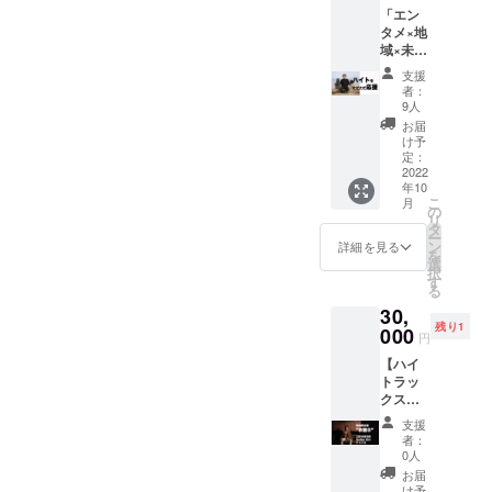
子様の
「エン
ファン
顔が
タメ×地
の中で
はっき
域×未
は１番
り写っ
来」へ
最初に
ていな
支援
の活動
実行さ
いもの
者：
にご賛
れるリ
でも良
9人
同いた
ターン
いで
お届
だける
となり
す。 お
け予
方、さ
ます。
定：
子様と
らには
2022
詳細は
お母様
年10
「ハイ
追って
お子様
こ
月
ト」を
お知ら
の
とお父
リ
ただた
せしま
タ
様 お子
ー
だ応
す。お
ン
様とご
詳細を見る
を
援、支
早めに
選
両親 と
択
援して
支援い
す
子と親
る
いただ
ただけ
という
30,
ける方
ますと
組み合
残り1
への
000
幸いで
わせで
円
「応援
す。
お願い
【ハイ
プラ
しま
トラッ
ン」で
す。 備
クスス
す。こ
考欄に
タジオ
のリ
【出演
支援
断捨離
ターン
者様の
者：
企画】
を購入
0人
お名
ハイト
したこ
前、年
お届
が撮影
とをハ
け予