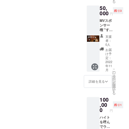
る
に企業
言って
50,
様のロ
た。 ど
残り3
ゴもし
000
派手な
円
くは社
トップ
MVスポ
名を動
ス。 こ
ンサー
画内と
の
権 "すだ
Youtub
Single
ちシャ
e概要欄
物販
支援
ワー" 楽
へ掲載
になか
者：
しい、
いたし
なかお
0人
かなり
ます。
目見え
お届
POPに
備考欄
しませ
け予
撮影さ
へ 掲
定：
ん（笑
れたMV
2022
載希望
お子さ
年11
になる
の会社
んに見
こ
月
予定で
名もし
の
せたく
リ
す。 MV
くは店
タ
ないら
ー
スポン
名と
ン
しいで
詳細を見る
を
サーと
URLを
選
すWWW
択
してMV
ご記入
す
る
の最後
くださ
100
に企業
い。
様のロ
,00
残り1
ゴもし
0
円
くは社
名を動
ハイト
画内と
を呼ん
Youtub
でライ