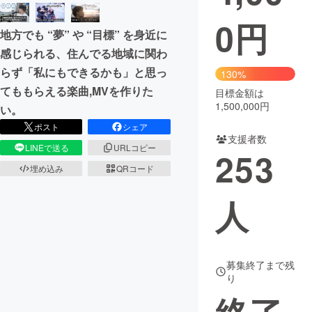
0
円
まちづくり・地域活性化
地方でも “夢” や “⽬標” を身近に
感じられる、住んでる地域に関わ
CAMPFIRE for Social Good
CAMPFIRE Creation
らず「私にもできるかも」と思っ
130%
CAMPFIREふるさと納税
machi-ya
コミュニティ
てももらえる楽曲,MVを作りた
目標金額は
1,500,000円
い。
ポスト
シェア
支援者数
LINEで送る
URLコピー
253
埋め込み
QRコード
人
募集終了まで残
り