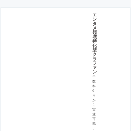
エ
ン
タ
メ
領
域
特
化
型
ク
ラ
フ
ァ
ン
手
数
料
0
円
か
ら
実
施
可
能
。