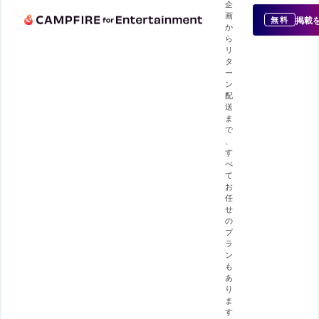
企
画
掲載
無料
か
ら
リ
タ
ー
ン
配
送
ま
で
、
す
べ
て
お
任
せ
の
プ
ラ
ン
も
あ
り
ま
す