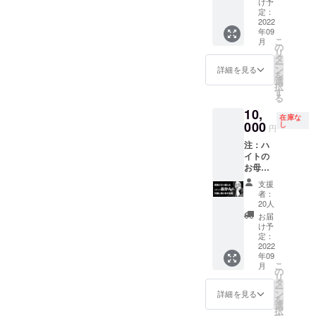
送りし
しみく
け予
たSSチ
ます。
定：
ださ
ケット
2022
掲載ご
い。 金
年09
（リハ
希望の
熊香水
こ
月
も見れ
お名前
の
様 製
リ
ます、
を一
タ
造販売
ー
ハイト
つ 備
ン
元とな
詳細を見る
を
と写真
考欄へ
選
る商品
択
が撮れ
ご記入
す
です。
る
ます）
くださ
ハイト
10,
と出し
い。
のプロ
在庫な
た結果
000
し
デュー
円
惨敗。
ス商品
注：ハ
えっ
となり
イトの
ハイト
ます。
お母さ
ファン
https://
んでは
いない
kinkum
支援
ありま
の？？
aperfu
者：
せん。
？ 愛の
20人
me.co
一番最
手
m/
お届
初にコ
を・・
け予
ンプ
・
定：
リート
2022
HighTワ
年09
したら
ンマン
こ
月
面白す
ライブ
の
リ
ぎるけ
2022 -
タ
ー
ど ス
Road to
ン
詳細を見る
を
タッフ
NARUT
選
択
なんだ
O