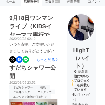
ホーム
支援者
仲間募集
コメント
活動報告
99+
2
9月18日ワンマン
ライブ（KIDSイ
ヤーマフ実行でき
2022/09/22 02:10
ました！）
いつも応援、ご支援いただ
HighT
きましてありがとうござい
（ハイ
ます。9月18日（日）無事
もっと見る
ワンマンライブが開催され
ト）
すだちシャワー公
ました。台風の足元が悪い
徳島県
開
他に3件の
中、たくさんの方にご来場
プロジェク
2022/09/05 23:52
いただきました。お子様連
トを掲載し
すだちシャワー
徳島
ています
れのパパママ達にもライブ
ご当地ソング
エンタメで
HighT（ハイ
を楽しんで欲しい、でも大
エンタメで地域の可能性を
ト）
音量のライブにお子様を連
徳島市出身