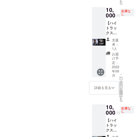
す
る
からハ
MIRAI
10,
イトよ
FES.】
在庫な
り目立
000
日程:
し
円
つのや
2022年
【ハイ
めて！
9月18日
トラッ
スタッ
（日）
クスス
フのお
時間: 開
タジオ
かんが
場15:00
支援
断捨離
大阪か
開演
者：
企画】
ら引っ
16:00（
1人
HighTが
越して
終演
お届
イベン
きまし
18:00予
け予
ト出演
た。 引
定：
定） 場
や撮影
2022
越し祝
所: 文化
年09
時に着
いをし
の森 21
こ
月
用した
たいと
の
世紀館
リ
衣装を
思いま
タ
イベン
ー
ご支援
す。 ご
ン
トホー
詳細を見る
を
者様へ
支援い
選
ル 〒
択
提供い
ただき
す
770-
る
たしま
ました
8070 徳
10,
す。
皆様へ
島市八
在庫な
______
000
は、ス
し
万町向
円
______
タッフ
寺山 文
【ハイ
______
おかん
化の森
トラッ
◆No.01
より徳
総合公
クスス
21年10
島での
園
タジオ
月
近況報
TEL:08
支援