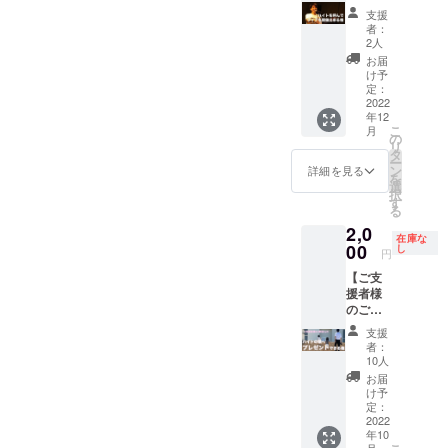
e概要欄
ブを開
支援
へ掲載
催でき
者：
いたし
る権 開
2人
ます。
催日
お届
備考欄
時、開
け予
へ 掲
催場
定：
載希望
所、機
2022
年12
の会社
材等は
こ
月
名もし
ハイト
の
リ
くは店
ラック
タ
ー
名と
スス
ン
詳細を見る
を
URLご
タッフ
選
択
記入く
とご相
す
る
ださ
談とさ
2,0
い。
せてい
在庫な
ただき
00
し
円
ます。
【ご支
・開催
援者様
場所は
のご要
ご支援
望によ
者様で
支援
る企
ご準備
者：
画】 ハ
くださ
10人
イトの
い。 ・
お届
娘様お
１時間
け予
二人へ
程度の
定：
のプレ
2022
ライブ
年10
ゼント
となり
月