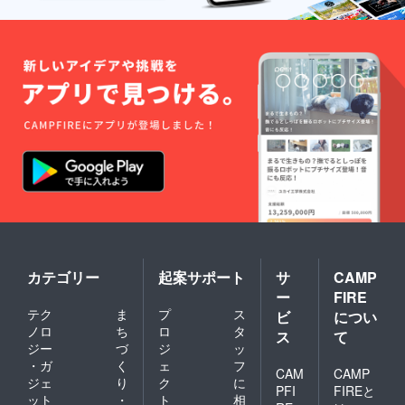
カテゴリー
起案サポート
サ
CAMP
ー
FIRE
テク
ま
プ
ス
ビ
につい
ノロ
ち
ロ
タ
ス
て
ジー
づ
ジ
ッ
・ガ
く
ェ
フ
CAM
CAMP
ジェ
り
ク
に
PFI
FIREと
ット
・
ト
相