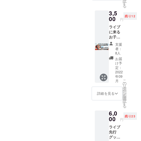
択
MIRAI
す
る
FES.】
3,5
日程:
残り12
2022年
00
円
9月18日
ライブ
（日）
に来る
時間: 開
お子さ
場15:00
んへ耳
開演
支援
を守
16:00（
者：
る”イ
終演
8人
ヤーマ
18:00予
お届
フ”をプ
定） 場
け予
レゼン
所: 文化
定：
トが出
2022
の森 21
年09
来る権
世紀館
こ
月
今回制
イベン
の
リ
作する
トホー
タ
ー
アルバ
ル 〒
ン
詳細を見る
を
ムの曲
770-
選
択
を発表
8070 徳
す
る
するラ
島市八
6,0
イブへ
万町向
残り23
来るお
00
寺山 文
円
子さん
化の森
ライブ
の聴覚
総合公
先行
を守る
園
グッズ
イヤー
TEL:08