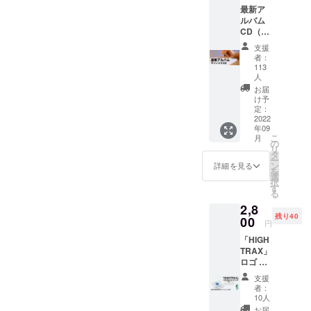
してもう一曲のMVも進めて
最新ア
に楽しく過ごすこと、パパ
ますしミニアルバム(計7曲)
ルバム
CD（サ
ママの心配の軽減もでき
の音源もすべて完成！本日
イン
支援
て、素敵な時間を作ること
入） 子
者：
明日でCD、配信リリースの
どもた
113
ができました。ご支援あり
ちへの
人
手続きも終わることができ
気持ち
お届
がとうございまし
そうです！！！他の曲たち
を歌っ
け予
た
定：
た！！！！
も楽しみにしててくださ
2022
「Witho
年09
ut me」
い！！！他の曲たちもが出
こ
月
ご当地
の
リ
ソング
タ
るまではすだちシャワーを
ー
になれ
ン
詳細を見る
を
エンドレスリピートでよろ
るの
選
択
か！
す
る
しくお願いします！
「すだ
2,8
ちシャ
www↓HighT 「すだちシャ
残り40
00
ワー」
円
を含む
ワー (feat.川野航)」
「HIGH
全５曲
TRAX」
HighT(
ロゴ ピ
ハイ
ンバッ
ト）の
支援
チ 本体
サイン
者：
素材に
を入れ
10人
お米を
てお送
お届