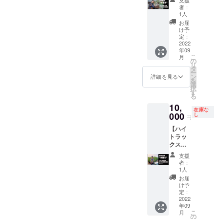
断捨離
HighT
告とお
8-668-
者：
企画】
YouTub
礼の
1人
1111 ・
ハイト
eのスポ
メール
スタン
お届
が撮影
ンサー
を送ら
け予
ディン
やス
でもあ
定：
せてい
グ最前
テージ
2022
る徳島
ただき
列 ・
年09
で着用
の写真
ます。
HighTワ
こ
月
しまし
スタジ
の
ンマン
リ
た衣装
オ " K
タ
ライブ
ー
をご支
Studio
ン
詳細を見る
チケッ
を
援者様
"にて撮
選
ト SS席
択
へご提
影した
す
・チ
る
供いた
アー
ケット
10,
しま
ティス
番号順
在庫な
す。
000
ト写真
し
にご入
円
No.03
の着用
場頂き
【ハイ
2019年
衣装。
ます。
トラッ
11月
シャツ
※中学生
クスス
ノース
のみ
以下無
タジオ
ショア
料（自
支援
断捨離
徳島に
者：
称も
企画】
て開催
1人
可）。
ハイト
した
お届
※お子様
が撮影
バース
け予
が同席
やス
デーワ
定：
される
テージ
2022
ンマン
場合は
年09
で着用
ライ
備考欄
こ
月
しまし
ブ。 告
の
に人数