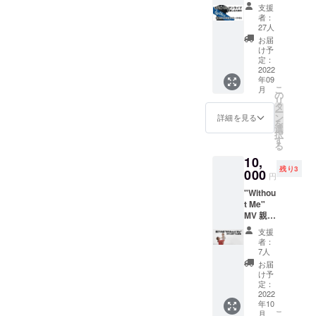
マフ
マフで
8-668-
支援
ラータ
す。 マ
1111 ・
者：
オル、T
マ、パ
全席自
27人
シャツ
パもラ
由席 ・
お届
のセッ
イブを
HighTワ
け予
トで
楽しめ
定：
ンマン
す。 ラ
2022
るよう
ライブ
年09
イブで
に、大
チケッ
こ
月
購入で
音量の
の
ト A席
リ
はな
場所で
タ
・整理
ー
く！事
もお子
ン
番号順
詳細を見る
を
前に予
様と一
選
にご入
択
約！！
緒に参
す
場頂き
る
商品は9
加でき
ます。
10,
月18日
るよう
14:30か
残り3
ライブ
000
にと ご
ら【入
円
時にお
来場の
場整理
"Withou
渡しい
お子様
券】の
t Me"
たしま
へプレ
配布を
MV 親子
す。 一
ゼント
行いま
で出演
緒にラ
しま
す。開
支援
権 各自
イブ
す。 プ
場時間
者：
で撮影
で マ
レゼン
7人
10分前
してい
フラー
トした
にご整
お届
ただい
タオル
お子様
け予
列いた
たもの
振り回
定：
や親御
だきご
をお送
2022
しま
様より
入場と
年10
りいた
しょう
のメッ
させて
こ
月