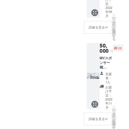
齢】を
やス
イトと
定：
ご記入
テージ
2022
会った
くださ
年09
で着用
時に
い。 MV
こ
月
しまし
言って
の
エンド
リ
た衣装
いただ
タ
ロール
ー
をご支
ける
ン
詳細を見る
へ出演
を
援者様
と、ハ
選
者とし
択
へご提
イトが
す
てお名
る
供いた
目を
前を掲
50,
しま
真っ直
載させ
残り2
す。
000
ぐ見て
ていた
円
No.08
「あり
だきま
MVスポ
2016年
がとう
す。
ンサー
9月
ござい
権
Single "
ます」
"Withou
Bullet
と御礼
支援
t Me" 親
Girl " リ
しま
者：
子がた
リー
す。ク
1人
くさん
ス。 上
ラファ
お届
撮影さ
裸に金
ンにつ
け予
れたMV
髪で、
定：
いての
になる
2022
グルー
活動報
年11
予定で
プ時代
告メー
こ
月
す。 MV
のイ
の
ルをお
リ
スポン
メージ
タ
一人お
ー
サーと
を吹き
ン
一人に
詳細を見る
を
してMV
飛ばす
選
お届け
択
の最後
とか
す
します