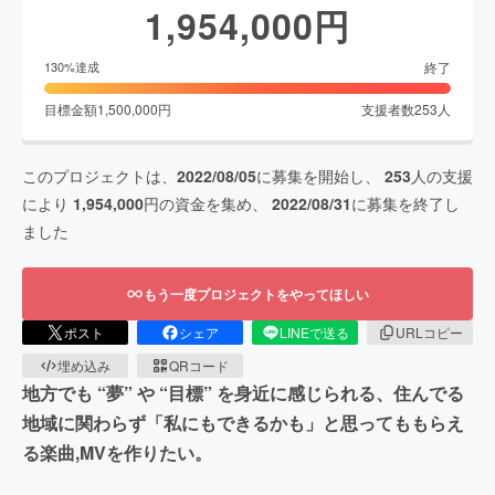
1,954,000
円
終了
130
%達成
目標金額
1,500,000
円
支援者数
253
人
このプロジェクトは、
2022/08/05
に募集を開始し、
253
人の支援
により
1,954,000
円の資金を集め、
2022/08/31
に募集を終了し
ました
もう一度プロジェクトをやってほしい
ポスト
シェア
LINEで送る
URLコピー
埋め込み
QRコード
地方でも “夢” や “⽬標” を身近に感じられる、住んでる
地域に関わらず「私にもできるかも」と思ってももらえ
る楽曲,MVを作りたい。