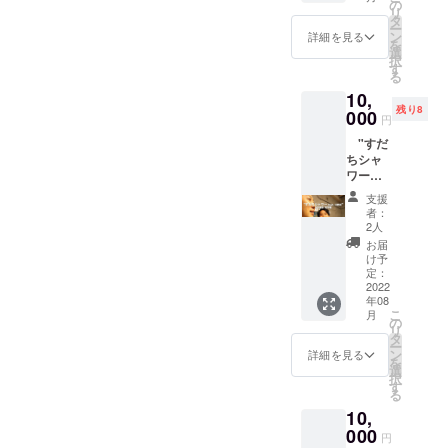
だきま
ね！！
の
セージ
いただ
リ
す。 動
Tシャ
タ
をお届
きま
ー
画締切
ツ、タ
ン
けしま
詳細を見る
す。 ※
を
は8月31
オル共
選
す。
中学生
択
日とさ
にデザ
す
以下無
る
せてい
イン未
料（自
10,
ただき
定で
称も
残り8
ます。
000
す。 T
可）。
円
ご支援
シャツ
※お子様
"すだ
順に詳
のサイ
が同席
ちシャ
しい内
ズ、商
される
ワー
容をお
品お引
場合は
feat.川
送りい
き渡し
備考欄
支援
野航"
たしま
場所を
者：
に人数
MV撮影
すの
お選び
2人
を記入
見学権
で、 そ
くださ
お届
もしく
撮影場
ちらの
い。
け予
はメー
所：徳
内容に
定：
ル
島市内
2022
沿って
(hightra
年08
某所 日
撮影を
x.info@
こ
月
時：8月
お願い
の
gamil.c
リ
20日18
いたし
タ
om)に
ー
時以降
ます。
ン
詳細を見る
てお知
を
または8
お子様
選
らせく
択
月21日
の年齢
す
ださ
る
午前中
は問い
い。
10,
を予定
ませ
今回の
000
ん。 お
円
クラ