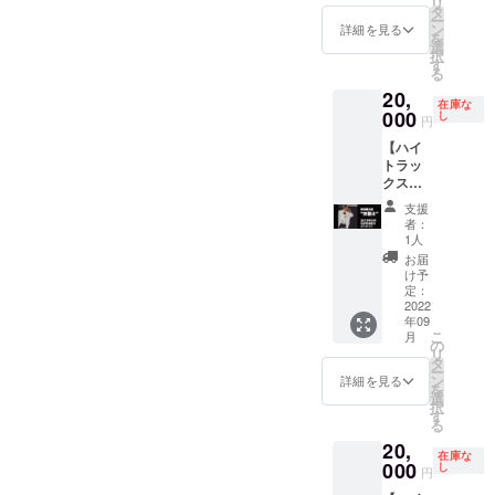
リ
た衣装
知の為
タ
を記入
ー
をご支
の撮影
ン
詳細を見る
もしく
を
援者様
時に着
選
はメー
択
へご提
用した
す
ル
る
供いた
衣装。
(hightra
20,
しま
ど派
x.info@
在庫な
す。
000
手。 ラ
し
円
gmail.c
◆No.05
イブ当
om)に
【ハイ
2019年
日に着
てお知
トラッ
石井町
ていた
らせく
クスス
納涼夏
かどう
ださ
タジオ
祭り出
かは覚
支援
い。
断捨離
演の前
えてお
者：
企画】
に受け
りませ
1人
ハイト
た取材
ん （ご
お届
が撮影
時の写
めんな
け予
やス
真か
定：
さい）
テージ
2022
な？ よ
シャツ
年09
で着用
くこの
のみ
こ
月
しまし
格好し
の
リ
た衣装
ていた
タ
ー
をご支
気がし
ン
詳細を見る
を
援者様
ます。
選
択
へご提
シャツ
す
る
供いた
のみ
20,
しま
在庫な
す。
000
し
円
No.04