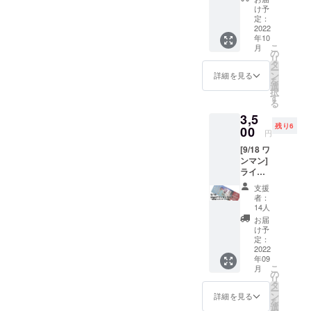
使用し
りしま
け予
た環境
定：
す。 送
に優し
2022
料込 9
年10
いエコ
月20日
こ
月
な素材
の
以降発
リ
のピン
タ
送予定
ー
バッチ
ン
詳細を見る
を
です。
選
択
廃棄す
す
る
るお米
3,5
再利用
残り6
した
00
円
「ライ
[9/18 ワ
スレジ
ンマン]
ン」を
ライブ
使用し
チケッ
ていま
支援
ト A席
す。
者：
スタン
14人
ディン
お届
グ
け予
HighTワ
定：
ンマン
2022
年09
ライブ
こ
月
2022 -
の
リ
Road to
タ
ー
NARUT
ン
詳細を見る
を
O
選