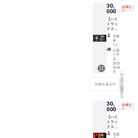
しくは
30,
しま
会社名
在庫な
す。
000
を掲載
し
円
NO.02
いたし
【ハイ
2020年
ます。
トラッ
12月 鳴
備考欄
クスス
門文化
へ ・４
タジオ
会館に
時間ほ
支援
断捨離
て開催
どフ
者：
企画】
したオ
リーで
1人
ハイト
ンライ
お店を
お届
が撮影
ンワン
使える
け予
やス
マンラ
定：
日をお
テージ
2022
イブ着
知らせ
年09
で着用
用衣
くださ
こ
月
しまし
装。 ハ
の
い。 ・
リ
た衣装
イト本
タ
店名、
ー
をご支
人に
ン
会社名
詳細を見る
を
援者様
とって
選
・ご住
択
へご提
も思い
す
所/お電
る
供いた
入れの
話番号
30,
しま
ある衣
ご注意
在庫な
す。
000
装にな
し
・ロケ
円
◆No.06
りまし
させて
【ハイ
2018年
た。 衣
いただ
トラッ
7月
装提供 :
く曲の
クスス
Single "
ウルト
指定は
タジオ
藍色 /
ラブレ
できま
支援
断捨離
OverRo
イン
者：