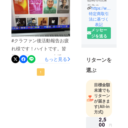
れてくるのは気が引け
在住の
https://www.youtube.com/c/hightrax
ミュージ
特定商取引
る・・・防音用のイヤーマ
シャン、ク
法に基づく
フがあるのをご存知ない方
表記
リエイ
も多く、今回は中学生以下
メッセー
ター。
ジを送る
「エンタメ
のご入場を無料とさせてい
#クラファン後活動報告お疲
で地域の可
ただき、10歳以下のお子様
れ様です！ハイトです。皆
能性を創
が御同行の場合は事前に運
様のクラファンのご支援の
る」をプロ
もっと見る
リターンを
営へご連絡をいただくご案
デュースす
お陰様で急ピッチでこちら
る人。
選ぶ
内を差し上げておりまし
のMVが完成しました！一応
1
た。お子様のご参加が６名
言っておきますがこれがメ
目標金額
いらっしゃいましたので、
インではないですから
未達でも
「イヤーマフをプレゼント
リターン
ね！！！！笑そしてクソク
が届きま
できる権」を実行させてい
オリティやと思うかもしれ
す
(All-in
ただきました。すだちマン
方式)
ませんがなかなか手間か
ステッカーもご準備するこ
2,5
かってますので笑そしてそ
00
円
とができて、お子様が快適