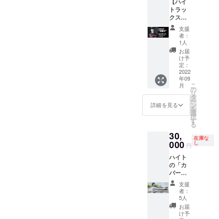
【ハイ
2019年
トラッ
徳島 石
クスス
井町納
タジオ
涼夏祭
支援
断捨離
り "ふ
者：
企画】
じっこ
1人
ハイト
ちゃん
お届
が撮影
サマー
け予
やス
フェス"
定：
テージ
2022
着用衣
年09
で着用
装。(ほ
こ
月
しまし
んま
の
リ
た衣装
に？)
タ
ー
をご支
MV "
ン
詳細を見る
を
援者様
Hell
選
択
へご提
Yeah!! "
す
る
供いた
撮影時
30,
しま
にも着
在庫な
す。
000
用して
し
円
No.09
おりま
ハイト
2015年
した。
の「カ
11月 グ
懐かし
バー動
ループ
い。
画」
時代の
ジャ
支援
Youtub
ソロイ
ケット
者：
e撮影
ベント
のみ
5人
あなた
出演時
（白
お届
のお店
の衣
本人着
け予