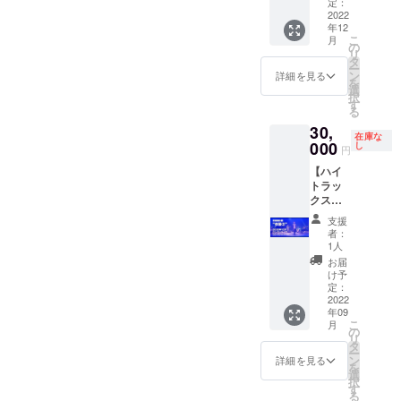
で撮影
装。 顔
定：
用、黒
しま
2022
つきも
ダン
年12
す。
変わり
サー着
こ
月
チャン
ました
の
用分
リ
ネル登
ね。
タ
セッ
ー
録者数
トップ
ン
ト）
詳細を見る
を
１.３万
スのみ
選
択
人超
です。
す
る
え。
30,
https://
在庫な
www.yo
000
し
円
utube.c
【ハイ
om/c/hi
トラッ
ghtrax/
クスス
詳しく
タジオ
はカ
支援
断捨離
バー動
者：
企画】
画をご
1人
ハイト
覧くだ
お届
が撮影
さい。
け予
やス
動画の
定：
テージ
2022
最初、
年09
で着用
もしく
こ
月
しまし
は最後
の
リ
た衣装
にロケ
タ
ー
をご支
地提供
ン
詳細を見る
を
援者様
者様の
選
択
へご提
ロゴも
す
る
供いた