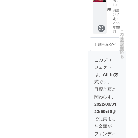
せん。
企画】
rd "リ
Instagr
1人
・ロケ
ハイト
リー
am
予定は
お届
が撮影
ス。 こ
【@ultr
け予
10月以
やス
ちらは
定：
abra1n
降とさ
テージ
2022
OverRo
】 ロン
せてい
年09
で着用
rdバー
グジャ
ただき
こ
月
しまし
ジョ
の
ケット
ます。
リ
た衣装
ン。
タ
のみ
・交
ー
をご支
HighT自
ン
詳細を見る
通費別
を
援者様
らダ
選
途頂戴
択
へご提
メージ
す
いたし
る
供いた
加工を
このプロ
ます。
しま
施した
ジェクト
す。
デニム
No.07
か印象
は、
All-In方
2017年
的でし
式
です。
6月
たね。
Single "
赤系イ
目標金額に
Hell
ン
関わらず、
Yeah !!
ナー、
" リリー
デニム
2022/08/31
ス。 MV
JK＋パ
23:59:59
ま
着用衣
ンツの
装。 (こ
セット
でに集まっ
んなん
た金額が
してる
から怖
ファンディ
いとか