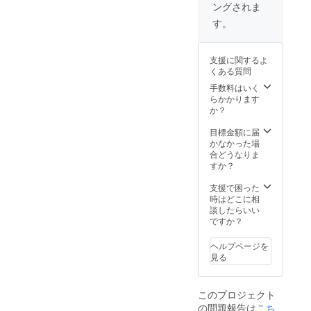
ングされま
言われ
るねん)
す。
トップ
スのみ
※グラサ
支援に関するよ
ンは付
くある質問
属しま
せん。
手数料はいく
予めご
らかかります
了承く
か？
ださ
い。
目標金額に届
かなかった場
合どうなりま
すか？
支援で困った
時はどこに相
談したらいい
ですか？
ヘルプページを
見る
このプロジェクト
の問題報告は
こち