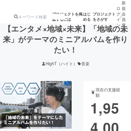
新
ロ
規
グ
会
プロジェクトを掲
はじ
プロジェクト
/
載するには
める
をさがす
イ
員
ン
登
【エンタメ×地域×未来】「地域の未
録
来」がテーマのミニアルバムを作り
たい！
人気のプロ
注目のリ
注目の新着プロ
募集終了が近いプ
もうすぐ公開
ジェクト
ターン
ジェクト
ロジェクト
されます
HighT（ハイト）
音楽
アート・写真
音楽
現在の支援総
テクノロジー・ガジェット
ゲーム・サ
額
1,95
映像・映画
書籍・雑誌
4,00
ビジネス・起業
チャレンジ