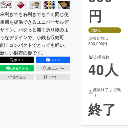
円
まちづくり・地域活性化
左利きでも右利きでも全く同じ使
用感を提供できるユニバーサルデ
CAMPFIRE for Social Good
CAMPFIRE Creation
ザイン。パタっと開く折り紙のよ
238%
CAMPFIREふるさと納税
machi-ya
コミュニティ
うなデザインで、小銭も収納可
目標金額は
300,000円
能！コンパクトでとっても軽い、
新しい財布の形です。
支援者数
ポスト
シェア
40
人
LINEで送る
URLコピー
埋め込み
QRコード
募集終了まで残
り
終了