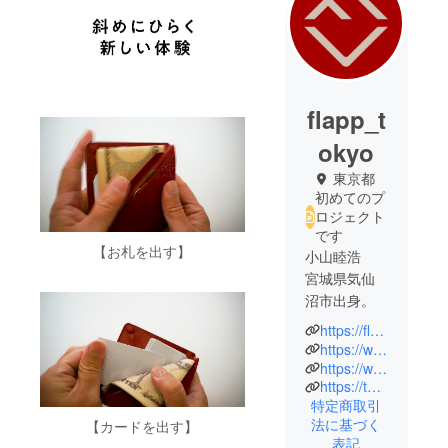
flapp_t
okyo
東京都
初めてのプ
ロジェクト
です
【お札を出す】
小山睦浩
宮城県気仙
沼市出身。
https://flapp.tokyo
1992年から
https://www.facebook.com/flapp.tokyo
1996年まで
https://www.instagram.com/flapp_tokyo/
https://twitter.com/FLAPP56897429
セールスプ
特定商取引
ロモーショ
法に基づく
【カードを出す】
ン、マルチ
表記