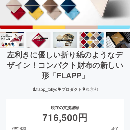
左利きに優しい折り紙のようなデ
ザイン！コンパクト財布の新しい
形「FLAPP」
flapp_tokyo
プロダクト
東京都
現在の支援総額
716,500
円
終了
238
%達成