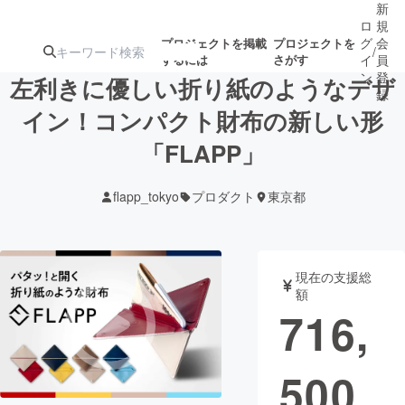
新
ロ
規
グ
会
プロジェクトを掲載
プロジェクトを
/
するには
さがす
イ
員
ン
登
左利きに優しい折り紙のようなデザ
録
イン！コンパクト財布の新しい形
「FLAPP」
人気のプロ
注目のリ
注目の新着プロ
募集終了が近いプ
もうすぐ公開
ジェクト
ターン
ジェクト
ロジェクト
されます
flapp_tokyo
プロダクト
東京都
アート・写真
音楽
現在の支援総
テクノロジー・ガジェット
ゲーム・サ
額
716,
映像・映画
書籍・雑誌
500
ビジネス・起業
チャレンジ