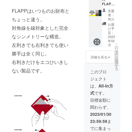
い。 ※
いう名前で
FLAPP
ネイ
注文状
をお1つ
ビーxス
商標登録申
況や使
FLAPPはいつものお財布と
支援
お届け
カイブ
用部材
者：
請中
［一般
ルーの4
ちょっと違う。
の供給
30人
販売予
色の中
状況、
お届
対角線を線対象とした完全
定価格
からお1
製造工
け予
22,000
つお選
定：
程上の
なシンメトリーな構造。
円の
2023
びくだ
都合等
年02
20%OF
さい。
により
左利きでも右利きでも使い
こ
月
F］ ※
※デザイ
の
出荷時
リ
ベー
ン・仕
タ
期が遅
勝手は全く同じ。
ー
ジュx
様は変
ン
れる場
詳細を見る
を
レッ
更にな
選
右利きだけをエコひいきし
合があ
択
ド、ブ
る可能
す
りま
る
ラックx
ない製品です。
性があ
す。 ※
このプロ
イエ
りま
本リ
ジェクト
ロー、
す。ご
ターン
ゴール
了承く
の価格
は、
All-In方
ドxベー
ださ
は税・
式
です。
ジュ、
い。 ※
送料込
ネイ
注文状
みの金
目標金額に
ビーxス
況や使
額にな
関わらず、
カイブ
用部材
りま
ルーの4
の供給
す。
2023/01/30
色の中
状況、
23:59:59
ま
からお1
製造工
つお選
程上の
でに集まっ
びくだ
都合等