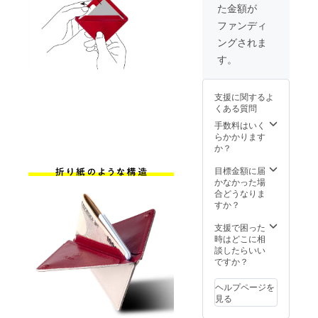
た金額が
さい。
により
※デザイ
出荷時
ファンディ
ン・仕
期が遅
ングされま
様は変
れる場
更にな
合があ
す。
る可能
りま
性があ
す。 ※
りま
本リ
支援に関するよ
す。ご
ターン
くある質問
了承く
の価格
ださ
は税・
手数料はいく
い。 ※
送料込
らかかります
注文状
みの金
か？
況や使
額にな
用部材
りま
目標金額に届
の供給
す。
かなかった場
状況、
合どうなりま
製造工
すか？
程上の
都合等
支援で困った
により
時はどこに相
出荷時
談したらいい
期が遅
ですか？
れる場
合があ
ヘルプページを
りま
見る
す。 ※
本リ