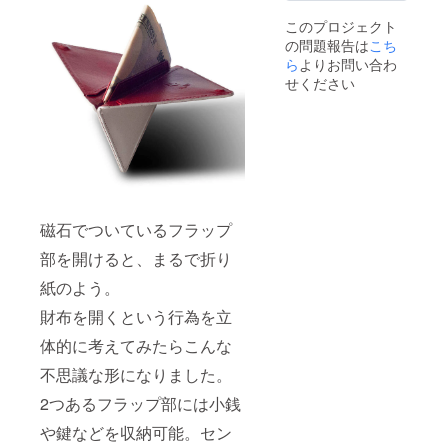
ターン
このプロジェクト
の価格
の問題報告は
こち
は税・
送料込
ら
よりお問い合わ
みの金
せください
額にな
りま
す。
磁石でついているフラップ
部を開けると、まるで折り
紙のよう。
財布を開くという行為を立
体的に考えてみたらこんな
不思議な形になりました。
2つあるフラップ部には小銭
や鍵などを収納可能。セン