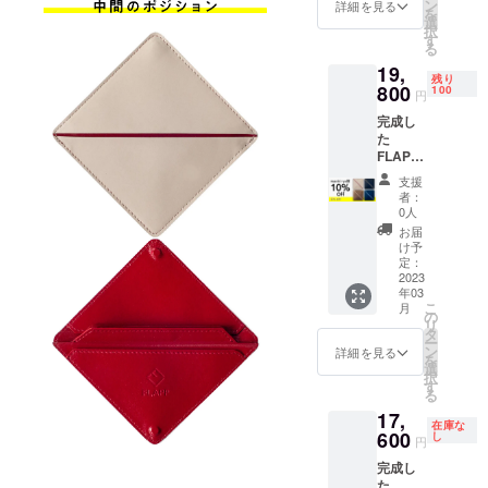
ジュx
ン
詳細を見る
を
レッ
選
択
ド、ブ
す
2016年 小
る
ラックx
さい財布で
19,
イエ
残り
ロー、
800
100
素敵な財布
円
ゴール
がないこと
完成し
ドxベー
た
に気が付
ジュ、
FLAPP
ネイ
き、ダミー
をお1つ
ビーxス
支援
を作り始め
お届け
カイブ
者：
［一般
ルーの4
る。
0人
販売予
色の中
お届
2018年 構
定価格
からお1
け予
造として特
22,000
つお選
定：
円の
2023
びくだ
許が取れる
年03
10%OF
さい。
こ
かと思い、
月
F］ ※
※デザイ
の
リ
ベー
特許を申請
ン・仕
タ
ー
ジュx
様は変
ン
詳細を見る
2021年 特
を
レッ
更にな
選
択
許取得（特
ド、ブ
る可能
す
る
ラックx
性があ
許番号
17,
イエ
りま
在庫な
6986505）
ロー、
600
す。ご
し
円
2022年 現
ゴール
了承く
完成し
ドxベー
ださ
在FLAPPと
た
ジュ、