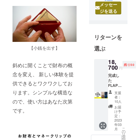
メディアの
メッセー
会社にてグ
ジを送る
ラフィック
デザインを
学ぶ。
1996年から
リターンを
今まで、フ
選ぶ
【小銭を出す】
リーのグラ
フィックデ
18,
ザイナーと
斜めに開くことで財布の概
残り50
700
円
して他社の
念を変え、 新しい体験を提
完成し
さまざまな
た
供できるとワクワクしてお
プロモー
FLAPP
をお1つ
ションのグ
ります。シンプルな構造な
支援
お届け
者：
ラフィック
［一般
ので、使い方はあなた次第
10人
制作を担当
販売予
お届
です。
定価格
してきまし
け予
22,000
定：
た。キャン
円の
2023
年03
プとお酒を
15%OF
こ
月
F］ ※
の
こよなく愛
リ
ベー
タ
ー
する52歳。