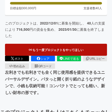
目標金額
300,000
円
支援者数
40
人
このプロジェクトは、
2022/12/01
に募集を開始し、
40
人の支援
により
716,500
円の資金を集め、
2023/01/30
に募集を終了しま
した
もう一度プロジェクトをやってほしい
ポスト
シェア
LINEで送る
URLコピー
埋め込み
QRコード
左利きでも右利きでも全く同じ使用感を提供できるユニ
バーサルデザイン。パタっと開く折り紙のようなデザイ
ンで、小銭も収納可能！コンパクトでとっても軽い、新
しい財布の形です。
このプロジェクトを見た人はこちらもチェックし