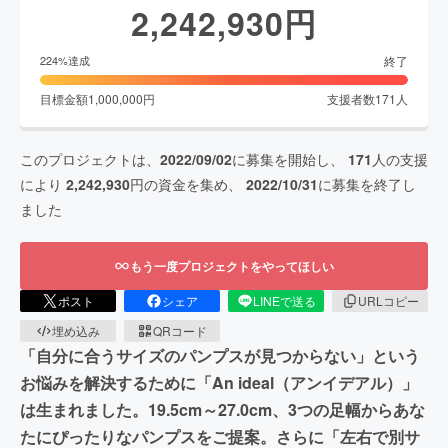
2,242,930
円
終了
224
%達成
目標金額
1,000,000
円
支援者数
171
人
このプロジェクトは、
2022/09/02
に募集を開始し、
171
人の支援
により
2,242,930
円の資金を集め、
2022/10/31
に募集を終了し
ました
もう一度プロジェクトをやってほしい
ポスト
シェア
LINEで送る
URLコピー
埋め込み
QRコード
「自分に合うサイズのパンプスが見つからない」という
お悩みを解決するために「An ideal（アンイデアル）」
は生まれました。19.5cm～27.0cm、3つの足幅からあな
たにぴったりなパンプスをご提案。さらに「左右で別サ