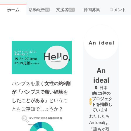
活動報告
支援者
仲間募集
コメント
ホーム
14
99+
An
ideal
パンプスを履く
女性の約9割
日本
が「パンプスで痛い経験を
他に3件の
プロジェク
したことがある」
というこ
トを掲載し
とをご存知でしょうか？
ています
わたしたち
An idealは
「誰もが履