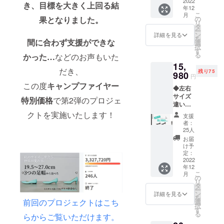
のス
2022
援ID・
き、目標を大きく上回る結
年12
テップ
カ
こ
月
でご支
ラー・
の
果となりました。
リ
援をお
サイズ
タ
ー
願いい
等を入
ン
詳細を見る
を
たしま
間に合わず支援ができな
力 ※こ
選
択
す。 ①
ちらの
す
る
かった…
などのお声もいた
リター
入力が
15,
ン内で
ござい
だき、
残り75
左右サ
980
ません
円
イズ違
と、ご
この度
キャンプファイヤー
◆左右
いを選
希望の
サイズ
択 ②支
靴が作
特別価格
で第2弾のプロジェ
違いを
援後届
成でき
ご希望
くメッ
クトを実施いたします！
ず、リ
支援
の方は
セージ
ターン
者：
必ずお
より、
を発送
25人
読みく
アン
するこ
お届
ださい
ケート
とがで
け予
◆ 下記
にて支
定：
きませ
のス
2022
援ID・
んので
年12
テップ
カ
必ずご
こ
月
でご支
ラー・
の
入力を
リ
援をお
サイズ
タ
お願い
ー
願いい
等を入
ン
いたし
詳細を見る
を
たしま
力 ※こ
前回のプロジェクトはこち
選
ます。
択
す。 ①
ちらの
す
左右同
る
らからご覧いただけます。
リター
入力が
サイズ
ン内で