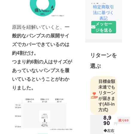
けるパンプ
特定商取引
ス」を目指
法に基づく
し、開発を
表記
メッセー
進めてきま
原因を紐解いていくと、
一
ジを送る
した。
般的なパンプスの展開サイ
靴の中でも
ズでカバーできているのは
パンプスは
特にお悩み
約4割だけ。
リターンを
が多いアイ
つまり約6割の人はサイズが
テムです
選ぶ
あっていないパンプスを履
が、「痛く
なければ本
いているということがわか
目標金額
当は履きた
未達でも
りました。
い靴」もま
リターン
た、パンプ
が届きま
スと答える
す
(All-in
方式)
方が多いの
ではないで
8,9
残り65
90
しょうか。
円
◆左右