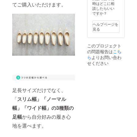
必ずご
選びく
時はどこに相
てご購入いただけます。
入力を
ださ
談したらいい
お願い
い。
ですか？
いたし
ます。
ヘルプページを
左右同
見る
サイズ
でリ
ターン
このプロジェクト
をご希
の問題報告は
こち
望の方
は、リ
ら
よりお問い合わ
ターン
せください
内のオ
プショ
ンから
カ
ラー・
足長サイズだけでなく、
サイズ
等をお
「
スリム幅」「ノーマル
選びく
ださ
幅」「ワイド幅」の3種類の
い。
足幅
から自分好みの履き心
地を選べます。