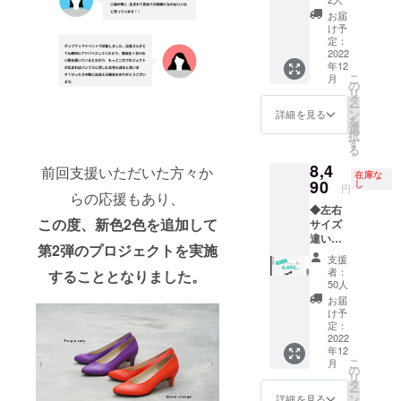
ンから
くださ
ケート
するこ
カ
お届
い◆ 下
にて支
とがで
け予
ラー・
記のス
援ID・
定：
きませ
サイズ
テップ
2022
カ
んので
等をお
年12
でご支
ラー・
必ずご
選びく
こ
月
援をお
サイズ
の
入力を
ださ
リ
願いい
等を入
タ
お願い
い。
ー
たしま
力 ※こ
ン
いたし
詳細を見る
を
す。 ①
ちらの
選
ます。
択
リター
入力が
す
左右同
る
ン内で
ござい
サイズ
8,4
左右サ
前回支援いただいた方々か
ません
でリ
在庫な
イズ違
90
と、ご
し
ターン
円
らの応援もあり、
いを選
希望の
をご希
◆左右
択 ②支
靴が作
望の方
この度、新色2色を追加して
サイズ
援後届
成でき
は、リ
違いを
くメッ
ず、リ
ターン
第2弾のプロジェクトを実施
ご希望
セージ
ターン
内のオ
支援
の方は
より、
を発送
プショ
者：
することとなりました。
必ずお
アン
するこ
50人
ンから
読みく
ケート
とがで
カ
お届
ださい
にて支
きませ
け予
ラー・
◆ 下記
援ID・
定：
んので
サイズ
のス
2022
カ
必ずご
等をお
年12
テップ
ラー・
入力を
選びく
こ
月
でご支
サイズ
の
お願い
ださ
リ
援をお
等を入
タ
いたし
い。
ー
願いい
力 ※こ
ン
ます。
詳細を見る