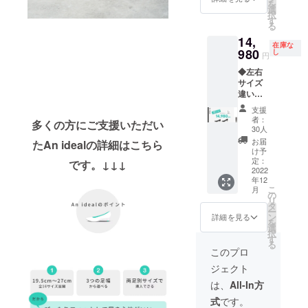
を
たしま
ちらの
選
択
す。 ①
入力が
す
る
リター
ござい
14,
ン内で
ません
在庫な
左右サ
980
と、ご
し
円
イズ違
希望の
◆左右
いを選
靴が作
サイズ
択 ②支
成でき
違いを
援後届
ず、リ
ご希望
くメッ
ターン
支援
の方は
セージ
を発送
者：
多くの方にご支援いただい
必ずお
より、
するこ
30人
読みく
アン
とがで
お届
たAn idealの詳細はこちら
ださい
ケート
きませ
け予
◆ 下記
にて支
定：
んので
です。↓↓↓
のス
2022
援ID・
必ずご
年12
テップ
カ
入力を
こ
月
でご支
ラー・
の
お願い
リ
援をお
サイズ
タ
いたし
ー
願いい
等を入
ン
ます。
詳細を見る
を
たしま
力 ※こ
選
択
す。 ①
ちらの
す
る
リター
入力が
このプロ
ン内で
ござい
ジェクト
左右サ
ません
イズ違
と、ご
は、
All-In方
いを選
希望の
式
です。
択 ②支
靴が作