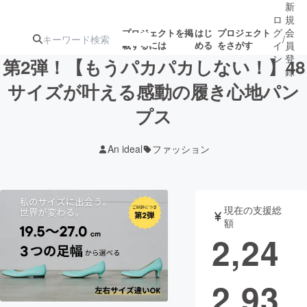
新
ロ
規
グ
会
プロジェクトを掲
はじ
プロジェクト
/
載するには
める
をさがす
イ
員
ン
登
第2弾！【もうパカパカしない！】48
録
サイズが叶える感動の履き心地パン
プス
人気のプロ
注目のリ
注目の新着プロ
募集終了が近いプ
もうすぐ公開
ジェクト
ターン
ジェクト
ロジェクト
されます
An ideal
ファッション
アート・写真
音楽
現在の支援総
テクノロジー・ガジェット
ゲーム・サ
額
2,24
映像・映画
書籍・雑誌
2,93
ビジネス・起業
チャレンジ