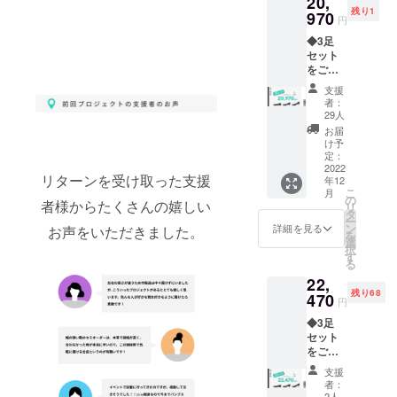
20,
ござい
でリ
残り1
左右サ
970
ません
ターン
円
イズ違
と、ご
をご希
◆3足
いを選
希望の
望の方
セット
択 ②支
靴が作
は、リ
をご支
援後届
成でき
ターン
援の方
くメッ
ず、リ
内のオ
支援
は必ず
セージ
ターン
プショ
者：
お読み
より、
を発送
29人
ンから
くださ
アン
するこ
カ
お届
い◆ 下
ケート
とがで
け予
ラー・
記のス
にて支
定：
きませ
サイズ
テップ
2022
援ID・
んので
等をお
リターンを受け取った支援
年12
でご支
カ
必ずご
選びく
こ
月
援をお
ラー・
の
入力を
ださ
者様からたくさんの嬉しい
リ
願いい
サイズ
タ
お願い
い。
ー
たしま
等を入
ン
いたし
詳細を見る
お声をいただきました。
を
す。 ①
力 ※こ
選
ます。
択
リター
ちらの
す
左右同
る
ン内で
入力が
サイズ
22,
左右サ
ござい
でリ
残り68
イズ違
470
ません
ターン
円
いを選
と、ご
をご希
◆3足
択 ②支
希望の
望の方
セット
援後届
靴が作
は、リ
をご支
くメッ
成でき
ターン
援の方
セージ
ず、リ
内のオ
支援
は必ず
より、
ターン
プショ
者：
お読み
アン
を発送
2人