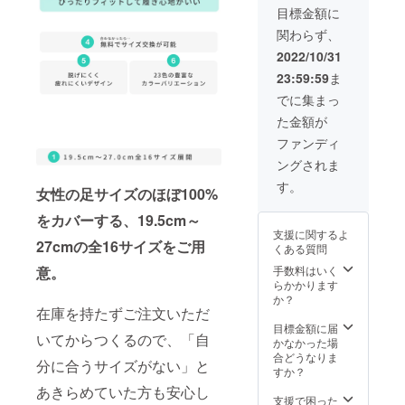
援後届
成でき
目標金額に
くメッ
ず、リ
関わらず、
セージ
ターン
より、
を発送
2022/10/31
アン
するこ
23:59:59
ま
ケート
とがで
にて支
きませ
でに集まっ
援ID・
んので
た金額が
カ
必ずご
ラー・
入力を
ファンディ
サイズ
お願い
ングされま
等を入
いたし
力 ※こ
ます。
す。
女性の足サイズのほぼ100%
ちらの
左右同
入力が
サイズ
をカバーする、19.5cm～
ござい
でリ
支援に関するよ
ません
ターン
27cmの全16サイズをご用
くある質問
と、ご
をご希
希望の
望の方
手数料はいく
意。
靴が作
は、リ
らかかります
成でき
ターン
か？
ず、リ
在庫を持たずご注文いただ
内のオ
ターン
プショ
目標金額に届
いてからつくるので、「自
を発送
ンから
かなかった場
するこ
カ
合どうなりま
分に合うサイズがない」と
とがで
ラー・
すか？
きませ
サイズ
あきらめていた方も安心し
んので
等をお
支援で困った