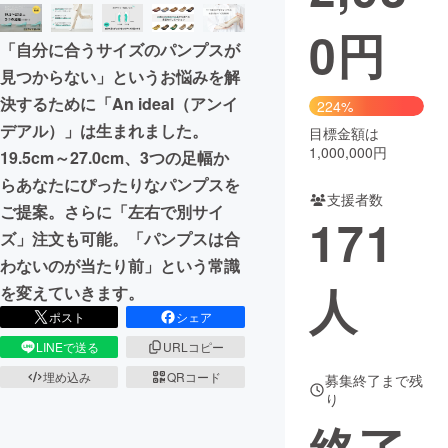
0
円
まちづくり・地域活性化
「自分に合うサイズのパンプスが
見つからない」というお悩みを解
CAMPFIRE for Social Good
CAMPFIRE Creation
決するために「An ideal（アンイ
224%
CAMPFIREふるさと納税
machi-ya
コミュニティ
デアル）」は生まれました。
目標金額は
1,000,000円
19.5cm～27.0cm、3つの足幅か
らあなたにぴったりなパンプスを
支援者数
ご提案。さらに「左右で別サイ
171
ズ」注文も可能。「パンプスは合
わないのが当たり前」という常識
人
を変えていきます。
ポスト
シェア
LINEで送る
URLコピー
埋め込み
QRコード
募集終了まで残
り