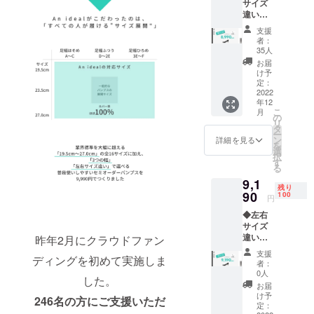
サイズ
一人でも多
違いを
くの方が自
ご希望
支援
分にぴった
の方は
者：
必ずお
りなパンプ
35人
読みく
お届
スに出会え
ださい
け予
るよう、私
◆ 下記
定：
のス
2022
たちはこれ
年12
テップ
こ
からも精一
月
でご支
の
リ
援をお
杯取り組ん
タ
ー
願いい
ン
詳細を見る
でいきま
を
たしま
選
択
す。
す。 ①
す
る
リター
9,1
ン内で
残り
左右サ
90
100
円
イズ違
◆左右
いを選
サイズ
択 ②支
違いを
援後届
昨年2月にクラウドファン
ご希望
くメッ
支援
ディングを初めて実施しま
の方は
セージ
者：
必ずお
より、
0人
した。
読みく
アン
お届
ださい
ケート
け予
246名の方にご支援いただ
◆ 下記
にて支
定：