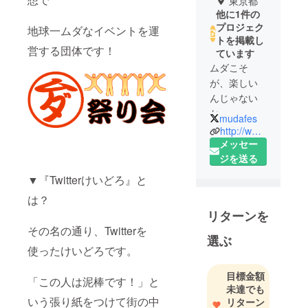
東京都
他に1件の
プロジェク
地球一ムダなイベントを運
トを掲載し
営する団体です！
ています
ムダこそ
が、楽しい
んじゃない
か──
mudafes
http://www.mudafes.com/
そんな発想
メッセー
を軸にし
ジを送る
て、「ムダ
▼『Twitterけいどろ』と
祭り」とい
は？
うイベント
リターンを
を作る団体
その名の通り、Twitterを
です。
選ぶ
こんにゃく
使ったけいどろです。
や、カント
目標金額
リーマアム
「この人は泥棒です！」と
未達でも
など色んな
いう張り紙をつけて街の中
リターン