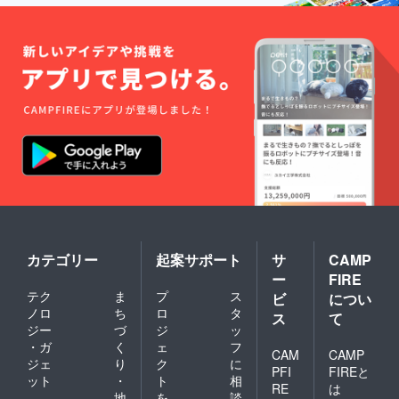
たが、話を聞いている
うちに魅力を感じるよ
うになっていきまし
た。 なぜクソまじめ
な僕がこんなヘンな団
体に興味を持ったの
か。 それは人間性
に魅かれたからです。
ムダ祭り会を運営し
ている堀元さんは
せっかく一流大学を出
カテゴリー
起案サポート
サ
CAMP
たのに就職せず ・面
ー
FIRE
白いことをして、世界
テク
ま
プ
ス
ビ
につい
を変えたい ・世の中
ノロ
ち
ロ
タ
ス
て
ジー
づ
ジ
ッ
にない新しい遊びを創
・ガ
く
ェ
フ
CAM
CAMP
造したい ・様々な人
ジェ
り
ク
に
PFI
FIREと
にムダな事で笑顔に
ット
・
ト
相
RE
は
地
を
談