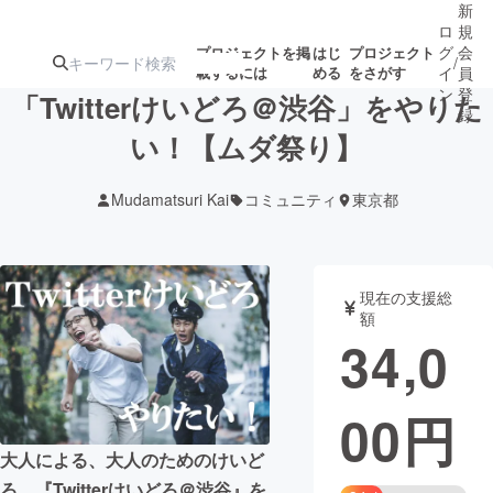
新
ロ
規
グ
会
プロジェクトを掲
はじ
プロジェクト
/
載するには
める
をさがす
イ
員
ン
登
「Twitterけいどろ＠渋谷」をやりた
録
い！【ムダ祭り】
人気のプロ
注目のリ
注目の新着プロ
募集終了が近いプ
もうすぐ公開
Mudamatsuri Kai
コミュニティ
東京都
ジェクト
ターン
ジェクト
ロジェクト
されます
アート・写真
音楽
現在の支援総
額
34,0
テクノロジー・ガジェット
ゲーム・サ
00
円
映像・映画
書籍・雑誌
大人による、大人のためのけいど
ビジネス・起業
チャレンジ
ろ、『Twitterけいどろ＠渋谷』を