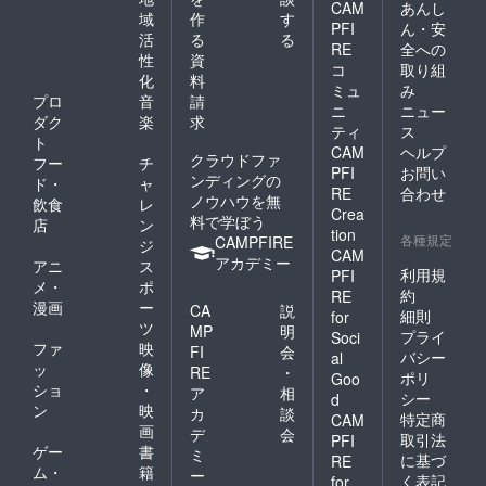
なってほしい なんて
CAM
あんし
域
作
す
PFI
ん・安
僕なら恥ずかしくて言
活
る
る
RE
全への
い出せないことを ま
性
資
コ
取り組
化
料
るで孫さんに語り掛け
ミュ
み
プロ
音
請
ニ
ニュー
るマーさんの様な熱意
ダク
楽
求
ティ
ス
をもって僕に語り掛け
ト
CAM
ヘルプ
クラウドファ
フー
チ
てくださいました。
PFI
お問い
ンディングの
ド・
ャ
そんな堀元さんの話を
RE
合わせ
ノウハウを無
飲食
レ
Crea
聞いてこの人なら自分
料で学ぼう
店
ン
tion
各種規定
CAMPFIRE
ジ
の感じる虚無感を払拭
CAM
アカデミー
アニ
ス
してくれるかもしれな
利用規
PFI
メ・
ポ
約
RE
い。そんな風に感じま
漫画
ー
CA
説
細則
for
ツ
した。 堀元さんだけ
MP
明
プライ
Soci
ファ
映
FI
会
ではありません。ムダ
バシー
al
ッ
像
RE
・
ポリ
Goo
祭り会では、十人十色
ショ
・
ア
相
シー
d
いろんな意見や考え、
ン
映
カ
談
特定商
CAM
画
デ
会
志を持った人たちが本
取引法
PFI
ゲー
書
ミ
に基づ
RE
気で、人生をかけて、
ム・
籍
ー
く表記
for