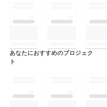
び。 人生の中で、
た。だから君に出資し
twitterでケイドロする
たんだ！” という感じ
なんて世界中でも数十
なのではないでしょう
人しか経験できないこ
か？ 実際に孫正義さ
とですよ！きっと
んがアリババのマーさ
（笑） 是非参加して
んに出資したのも ”あ
ください！ 最後は私
いつの目がいかれてい
の大好きな名言で終わ
たから” だったと思い
りましょう。 ”My life
あなたにおすすめのプロジェク
ます。 ということ
didn’t please me, so I
で、今回はそんな”情
ト
created my life” by
熱を買う”投資家の皆
Coco Chanel ”私の人
様向けに、僕がムダ祭
生は楽しくなかった。
り会に入った話しをし
だから私は自分の人生
ます。まじめです。
を創造したの” 皆さん
僕は高校時代（去年）
も新しい人生を創造す
までクソまじめで、評
る私たちをクラウド
定は4.8、推薦までも
ファンディングを通し
らえて、なんら違和感