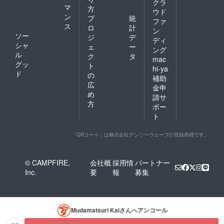
クラ
マ
方
ウド
ン
プ
統
ファ
ス
ロ
計
ン
ソー
ジ
デ
ディ
シャ
ェ
ー
ング
ル
ク
タ
mac
グッ
ト
hi-ya
ド
の
補助
広
金申
め
請サ
方
ポー
ト
「QRコード」は株式会社デンソーウェーブの登録商標です。
© CAMPFIRE,
会社概
採用情
パートナー
Inc.
要
報
募集
Mudamatsuri Kai
さんへアンコール