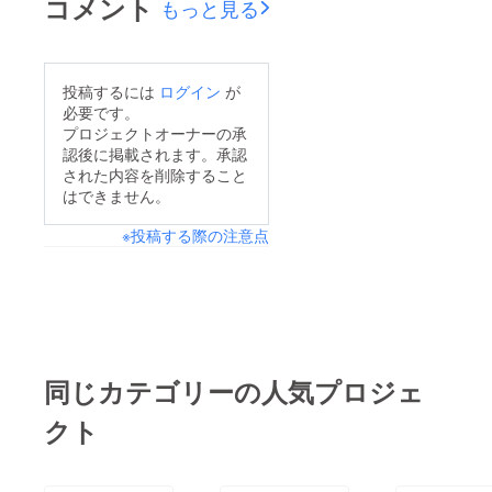
コメント
す。 この名言を知る
もっと見る
り会 広報の田島で
まで私は面倒くさがり
す。 大それたタイト
屋で、自分にとって利
ルですが、それにはマ
益にならないことは行
投稿するには
ログイン
が
リアナ海溝くらい深い
必要です。
動したくないタイプで
意味があります。 そ
プロジェクトオーナーの承
した。 だけど 今はム
認後に掲載されます。承認
もそもクラウドファン
ダなことをすることで
された内容を削除すること
ディングを通じて出資
はできません。
様々な経験が出来る。
してくださる皆さん
と思えるようになりま
※投稿する際の注意点
は、何を目的にわざわ
した。 そんなムダを
ざお金を出して頂ける
生み出すムダ祭りで
のでしょうか？？ お
は、今回 「twitterケイ
そらく「twitterけいど
ドロ」というものを企
ろ」の場合は ”これ面
画しています。 多く
白そう” という感じだ
同じカテゴリーの人気プロジェ
の人がやったことない
と思います。 しか
と思います。 SNSを
クト
し！ 中には、という
駆使している時代だか
か多くの方が、 ”君の
らこそできるこの遊
熱い思いに心打たれ