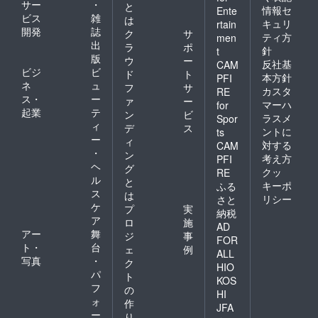
面白くてムダな事を探
サー
・
と
情報セ
Ente
ビス
雑
は
し、企画し、実行して
キュリ
rtain
開発
誌
ク
サ
ティ方
men
います。 そんな多
出
ラ
ポ
針
t
様性のある団体です
版
ウ
ー
反社基
CAM
ビジ
ビ
ド
ト
が、信念は同じ。 ”ム
本方針
PFI
ネ
ュ
フ
サ
カスタ
RE
ダな事で、笑顔になろ
ス・
ー
ァ
ー
マーハ
for
う” という事です。皆
起業
テ
ン
ビ
ラスメ
Spor
ィ
さんに人生を楽しんで
デ
ス
ントに
ts
ー
ィ
対する
ほしい。そして自分も
CAM
・
ン
考え方
PFI
楽しみたい。 そんな
ヘ
グ
クッ
RE
ル
熱意がこの短文では伝
と
キーポ
ふる
ス
は
わりませんが、少しで
リシー
さと
ケ
プ
実
納税
もこの思いに共感して
ア
ロ
施
AD
アー
舞
くださった方は、お気
ジ
事
FOR
ト・
台
ェ
例
持ちで構わないので是
ALL
写真
・
ク
HIO
非出資をお願いしま
パ
ト
KOS
す！ 泣けるな。この
フ
の
HI
ォ
作
話
JFA
ー
り