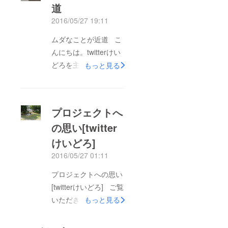
道
ひ出資をお願いしま
2016/05/27 19:11
す。 。 私たちは何か
月もの間考えに考えを
ムダなことが近道 こ
積み重ねて、この
んにちは。twitterけい
Twitterけいどろ計画し
どろを主催するムダ祭
もっと見る
ています。 そんな熱
り会 橋本です。 なん
意を少しでも応援して
とクラウドファンディ
いただける方、ぜひ出
ング終了まで残り3日
プロジェクトへ
資をお願いします そ
です。 ところでこん
して、これまで多額の
の思い[twitter
な言葉聞いたことあり
出資をして下さった
けいどろ]
ますか？ ”ムダなこと
方々、 本当にありが
が近道” この言葉はイ
2016/05/27 01:11
とうございます。 こ
チローさんの名言で
プロジェクトへの思い
こからがスタート。頑
す。 私は名言が好き
[twitterけいどろ] ご覧
張っていきます！！
で、多くの名言に出
いただきありがとうご
もっと見る
会ってきました。 こ
ざいます。 twitterけい
れはその中の一つで
どろを主催するムダ祭