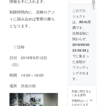
を
情報を手に入れます。
選
まとめた動画視
択
す
聴権利 ・警察
る
チームのボスに
このプロ
制限時間内に、泥棒のアジ
なれる権利 （警
ジェクト
察全体の統括を
トに踏み込めば警察の勝ち
し、警察チーム
は、
All-In方
となります。
を勝利へ導かせ
式
です。
ます）
目標金額に
関わらず、
2016/05/30
▽日時
23:59:59
ま
でに集まっ
日付 2016年6月12日
た金額が
（日）
ファンディ
ングされま
時間 14:00～16:00
す。
場所 渋谷の街
支援に関するよ
くある質問
手数料はいく
らかかります