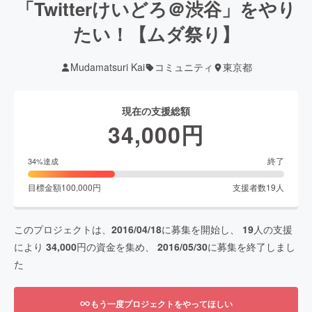
「Twitterけいどろ＠渋谷」をやり
たい！【ムダ祭り】
Mudamatsuri Kai
コミュニティ
東京都
現在の支援総額
34,000
円
終了
34
%達成
目標金額
100,000
円
支援者数
19
人
このプロジェクトは、
2016/04/18
に募集を開始し、
19
人の支援
により
34,000
円の資金を集め、
2016/05/30
に募集を終了しまし
た
もう一度プロジェクトをやってほしい