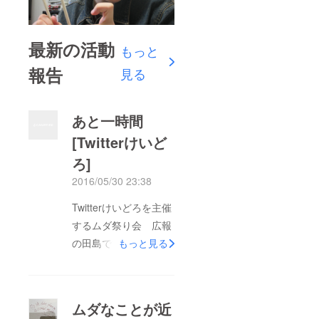
最新の活動
もっと
報告
見る
あと一時間
[Twitterけいど
ろ]
2016/05/30 23:38
Twitterけいどろを主催
するムダ祭り会 広報
の田島です とうとう
もっと見る
残り1時間となりまし
た。 なんとも早いも
のです。 これ以上言
ムダなことが近
う事もないですが、ぜ