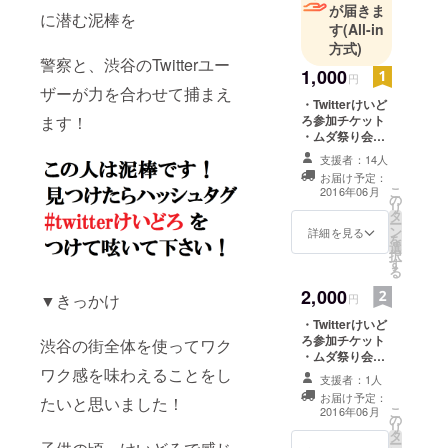
ものを1万回
が届きま
に潜む泥棒を
振る「1万回
す
(All-in
振る祭り」
方式)
警察と、渋谷のTwitterユー
や、10分間
1,000
円
で低クオリ
ザーが力を合わせて捕まえ
・Twitterけいど
ティな特技
ます！
ろ参加チケット
を身に付け
・ムダ祭り会オ
リジナルタオル
る「特技交
支援者：14人
贈呈
換祭り」な
お届け予定：
こ
2016年06月
どのムダな
の
リ
タ
祭りをやっ
ー
ン
詳細を見る
を
ていきま
選
択
す
す。
る
詳細は
2,000
▼きっかけ
円
www.mudafe
・Twitterけいど
s.comまで！
ろ参加チケット
渋谷の街全体を使ってワク
・ムダ祭り会オ
ワク感を味わえることをし
リジナルタオル
支援者：1人
贈呈 ・Twitterけ
お届け予定：
たいと思いました！
いどろオリジナ
こ
2016年06月
の
ルTシャツ贈呈
リ
タ
ー