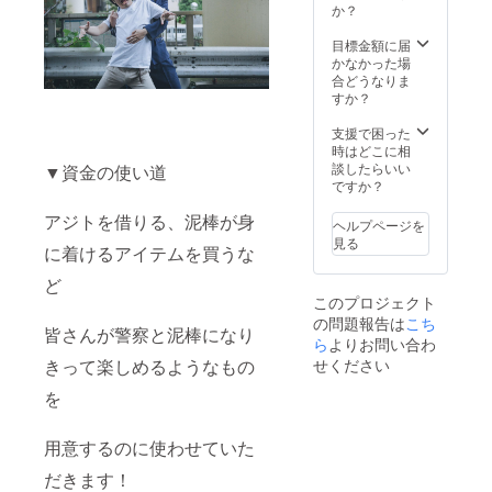
か？
目標金額に届
かなかった場
合どうなりま
すか？
支援で困った
時はどこに相
談したらいい
▼資金の使い道
ですか？
アジトを借りる、泥棒が身
ヘルプページを
見る
に着けるアイテムを買うな
ど
このプロジェクト
の問題報告は
こち
皆さんが警察と泥棒になり
ら
よりお問い合わ
きって楽しめるようなもの
せください
を
用意するのに使わせていた
だきます！