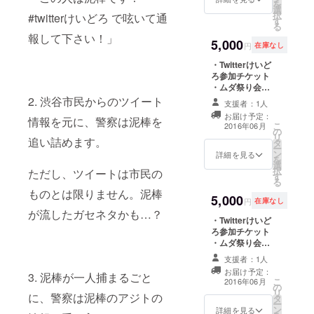
を
選
まとめた動画視
択
#twitterけいどろ で呟いて通
す
聴権利 ・Twitter
る
けいどろ内の
報して下さい！」
5,000
ミッションを1つ
円
在庫なし
決めることがで
・Twitterけいど
きる権利 （内容
ろ参加チケット
にそぐわないも
・ムダ祭り会オ
のはお断りする
リジナルタオル
2. 渋谷市民からのツイート
場合がありま
支援者：1人
贈呈 ・Twitterけ
す）
お届け予定：
情報を元に、警察は泥棒を
いどろオリジナ
こ
2016年06月
の
ルTシャツ贈呈
リ
追い詰めます。
タ
・Twitterけいど
ー
ン
ろの展開全てを
詳細を見る
を
選
まとめた動画視
択
ただし、ツイートは市民の
す
聴権利 ・泥棒
る
チームのボスに
ものとは限りません。泥棒
5,000
なれる権利 （ア
円
在庫なし
ジトで指揮をと
が流したガセネタかも…？
・Twitterけいど
り、泥棒チーム
ろ参加チケット
を勝利へ導かせ
・ムダ祭り会オ
ます）
リジナルタオル
支援者：1人
贈呈 ・Twitterけ
お届け予定：
3. 泥棒が一人捕まるごと
いどろオリジナ
こ
2016年06月
の
ルTシャツ贈呈
リ
に、警察は泥棒のアジトの
タ
・Twitterけいど
ー
ン
ろの展開全てを
詳細を見る