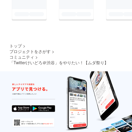
て応援していただけま
を覚えずに大学に入り
せんか？
ました。 僕は青山学
院大学と言って渋谷に
ある大学に通っていま
す。 そこにした理由
は田舎生活を脱した
トップ
>
かったのと…それくら
プロジェクトをさがす
>
コミュニティ
>
いかな？ なんとなく
「Twitterけいどろ＠渋谷」をやりたい！【ムダ祭り】
わかるように何ら目標
無く入った大学に意味
を見いだせるわけな
く、 入って1か月もた
たない内に大学やめた
いオーラ全開でした。
そんな時に知ったの
がムダ祭り会です。
最初は単にくだらない
団体かと思っていまし