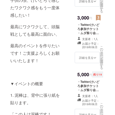
子供の頃、けいどろで感じ
ン
詳細を見る
を
選
たワクワク感をもう一度体
択
す
る
感したい！
3,000
円
・Twitterけいど
最高にワクワクして、頭脳
ろ参加チケット
・ムダ祭り会オ
戦としても最高に面白い、
リジナルタオル
支援者：1人
贈呈 ・Twitterけ
お届け予定：
最高のイベントを作りたい
いどろオリジナ
こ
2016年06月
の
ルTシャツ贈呈
リ
です！ご支援よろしくお願
タ
・Twitterけいど
ー
ン
ろの展開全てを
詳細を見る
を
いいたします！
選
まとめた動画視
択
す
聴権利
る
5,000
円
残り19
・Twitterけいど
▼イベントの概要
ろ参加チケット
・ムダ祭り会オ
リジナルタオル
1. 泥棒は、背中に張り紙を
支援者：1人
贈呈 ・Twitterけ
お届け予定：
貼ります。
いどろオリジナ
こ
2016年06月
の
ルTシャツ贈呈
リ
タ
・Twitterけいど
ー
「この人は泥棒です！
ン
ろの展開全てを
詳細を見る