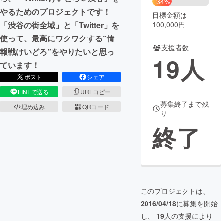
34%
やるためのプロジェクトです！
目標金額は
まちづくり・地域活性化
100,000円
「渋谷の街全域」と「Twitter」を
使って、最高にワクワクする”情
支援者数
CAMPFIRE for Social Good
CAMPFIRE Creation
報戦けいどろ”をやりたいと思っ
19
人
CAMPFIREふるさと納税
machi-ya
コミュニティ
ています！
ポスト
シェア
LINEで送る
URLコピー
募集終了まで残
埋め込み
QRコード
り
終了
このプロジェクトは、
2016/04/18
に募集を開始
し、
19
人の支援により