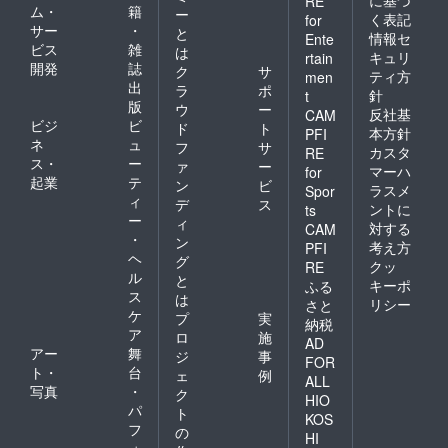
RE
ム・
籍
ー
く表記
for
サー
・
と
情報セ
Ente
ビス
雑
は
キュリ
rtain
開発
誌
ク
サ
ティ方
men
出
ラ
ポ
針
t
版
ウ
ー
反社基
CAM
ビジ
ビ
ド
ト
本方針
PFI
ネ
ュ
フ
サ
カスタ
RE
ス・
ー
ァ
ー
マーハ
for
起業
テ
ン
ビ
ラスメ
Spor
ィ
デ
ス
ントに
ts
ー
ィ
対する
CAM
・
ン
考え方
PFI
ヘ
グ
クッ
RE
ル
と
キーポ
ふる
ス
は
リシー
さと
ケ
プ
実
納税
ア
ロ
施
AD
アー
舞
ジ
事
FOR
ト・
台
ェ
例
ALL
写真
・
ク
HIO
パ
ト
KOS
フ
の
HI
ォ