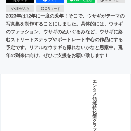
埋め込み
QRコード
2023年は12年に一度の兎年！そこで、ウサギがテーマの
写真集を制作することにしました。具体的には、ウサギ
のファッション、ウサギのぬいぐるみなど、ウサギに絡
むストリートスナップやポートレート中心の作品にする
予定です。リアルなウサギも撮れないかなと思案中。兎
年の到来に向け、ぜひご支援をお願い致します！
エ
ン
タ
メ
領
域
特
化
型
ク
ラ
フ