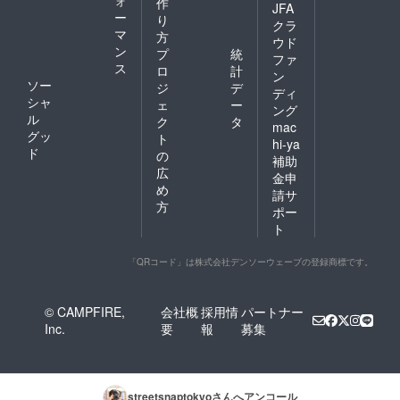
作
JFA
ー
り
クラ
マ
方
ウド
ン
プ
統
ファ
ス
ロ
計
ン
ソー
ジ
デ
ディ
シャ
ェ
ー
ング
ル
ク
タ
mac
グッ
ト
hi-ya
ド
の
補助
広
金申
め
請サ
方
ポー
ト
「QRコード」は株式会社デンソーウェーブの登録商標です。
© CAMPFIRE,
会社概
採用情
パートナー
Inc.
要
報
募集
streetsnaptokyo
さんへアンコール