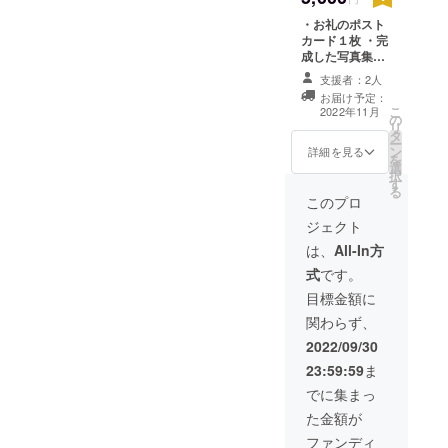
・お礼のポスト
カード１枚 ・完
成した写真集
（A5サイズで写
支援者：2人
真70枚以上掲
お届け予定：
載）１冊 ・特製
こ
2022年11月
の
ステッカー（A5
リ
タ
サイズの用紙に
ー
ン
写真ステッカー6
詳細を見る
を
選
枚配置）１枚 ※
択
す
いずれもテーマ
る
に沿って撮影し
このプロ
た写真を使用し
ジェクト
ます。 写真集の
巻末にサンクス
は、
All-In方
クレジットを掲
式
です。
載させていただ
きます。 ※サン
目標金額に
クスクレジット
関わらず、
につきまして
は、ご支援の
2022/09/30
際、備考欄にご
23:59:59
ま
希望のお名前を
ご記入いただく
でに集まっ
ようお願いいた
た金額が
します。記入の
ない場合は
ファンディ