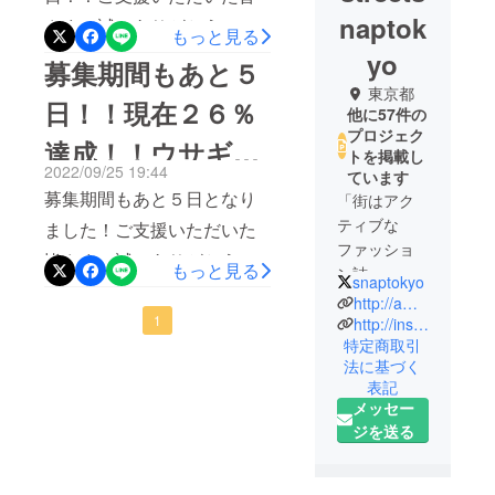
naptok
さま、誠にありがとうござ
もっと見る
いました！！まだの方はぜ
yo
募集期間もあと５
ひどうぞ！！
東京都
日！！現在２６％
他に57件の
プロジェク
達成！！ウサギ年
トを掲載し
2022/09/25 19:44
ています
生まれの方もそう
募集期間もあと５日となり
「街はアク
でない方もぜ
ティブな
ました！ご支援いただいた
ファッショ
皆さま、誠にありがとうご
ひ！！
もっと見る
ン誌」、
snaptokyo
ざいました！現在２６％、
「おしゃれ
http://ameblo.jp/streetsnaptokyo
残り期間も少ないので、目
1
な人のス
http://instagram.com/streetsnaptokyo
特定商取引
ナップ集」
に留まったら何かのご縁、
法に基づく
と題し、
ぜひご支援を賜れればと思
表記
ファッショ
メッセー
います！
ンの一拠点
ジを送る
である原
宿、表参道
を中心にス