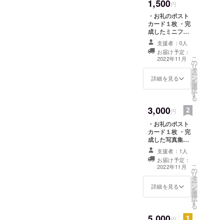
1,500
円
・お礼のポスト
カード１枚 ・完
成したミニフォ
トブック（文庫
支援者：0人
サイズで写真30
お届け予定：
枚以上掲載）１
こ
2022年11月
の
冊 ※いずれも
リ
タ
テーマに沿って
ー
ン
撮影した写真を
詳細を見る
を
選
使用します。
択
す
る
3,000
円
・お礼のポスト
カード１枚 ・完
成した写真集
（A5サイズで写
支援者：1人
真70枚以上掲
お届け予定：
載）１冊 ※いず
こ
2022年11月
の
れもテーマに
リ
タ
沿って撮影した
ー
ン
写真を使用しま
詳細を見る
を
選
す。
択
す
る
5,000
円