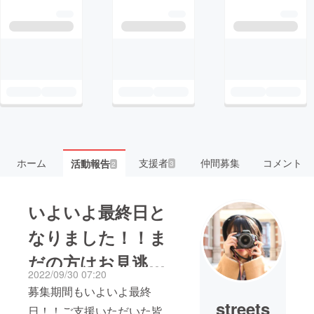
ホーム
支援者
仲間募集
コメント
活動報告
3
2
いよいよ最終日と
なりました！！ま
だの方はお見逃し
2022/09/30 07:20
なく！！
募集期間もいよいよ最終
streets
日！！ご支援いただいた皆