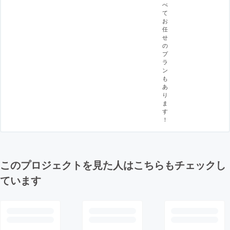
べ
て
お
任
せ
の
プ
ラ
ン
も
あ
り
ま
す
！
このプロジェクトを見た人はこちらもチェックし
ています