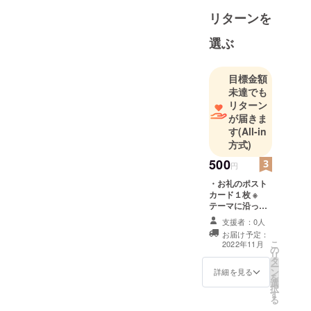
トリートス
リターンを
ナップの撮
選ぶ
影を行って
いる、カメ
ラマン、レ
目標金額
ギュラーモ
未達でも
リターン
デル等で構
が届きま
成するチー
す
(All-in
ムです。
方式)
2023年に設
500
立10周年を
円
迎え、活動
・お礼のポスト
カード１枚 ※
の幅を広げ
テーマに沿って
るべく、コ
撮影した写真の
支援者：0人
ラボでのプ
ポストカードで
お届け予定：
す。
ロジェクト
こ
2022年11月
の
リ
に力を入れ
タ
ー
ン
詳細を見る
ていくこと
を
選
にしまし
択
す
る
た。