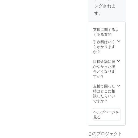
CAMPFIREの
ングされま
ユーザー名とさ
せていただきま
す。
すので、ご了承
ください。な
お、特定の人物
支援に関するよ
を比喩するお名
くある質問
前や公序良俗に
手数料はいく
反するお名前は
らかかります
掲載をお断りす
か？
る事が御座いま
す、ご注意くだ
目標金額に届
さい。
かなかった場
合どうなりま
すか？
支援で困った
時はどこに相
談したらいい
ですか？
ヘルプページを
見る
このプロジェクト