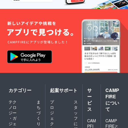
カテゴリー
起案サポート
サ
CAMP
ー
FIRE
テク
ま
プ
ス
ビ
につい
ノロ
ち
ロ
タ
ス
て
ジー
づ
ジ
ッ
・ガ
く
ェ
フ
CAM
CAMP
ジェ
り
ク
に
PFI
FIREと