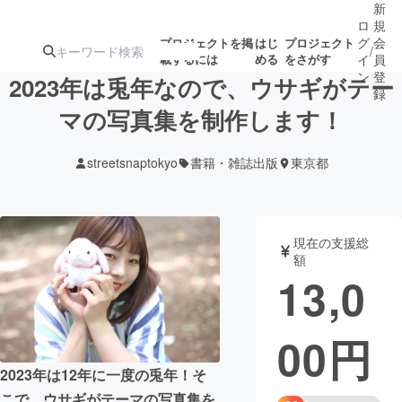
新
ロ
規
グ
会
プロジェクトを掲
はじ
プロジェクト
/
載するには
める
をさがす
イ
員
ン
登
2023年は兎年なので、ウサギがテー
録
マの写真集を制作します！
人気のプロ
注目のリ
注目の新着プロ
募集終了が近いプ
もうすぐ公開
streetsnaptokyo
書籍・雑誌出版
東京都
ジェクト
ターン
ジェクト
ロジェクト
されます
アート・写真
音楽
現在の支援総
額
13,0
テクノロジー・ガジェット
ゲーム・サ
00
円
映像・映画
書籍・雑誌
2023年は12年に一度の兎年！そ
ビジネス・起業
チャレンジ
こで、ウサギがテーマの写真集を