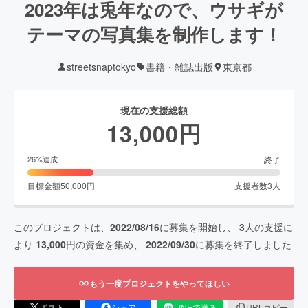
2023年は兎年なので、ウサギが
テーマの写真集を制作します！
streetsnaptokyo
書籍・雑誌出版
東京都
現在の支援総額
13,000
円
終了
26
%達成
目標金額
50,000
円
支援者数
3
人
このプロジェクトは、
2022/08/16
に募集を開始し、
3
人の支援に
より
13,000
円の資金を集め、
2022/09/30
に募集を終了しました
もう一度プロジェクトをやってほしい
ポスト
シェア
LINEで送る
URLコピー