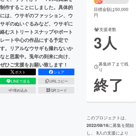
26%
制作することにしました。具体的
目標金額は50,000
まちづくり・地域活性化
円
には、ウサギのファッション、ウ
サギのぬいぐるみなど、ウサギに
支援者数
CAMPFIRE for Social Good
CAMPFIRE Creation
絡むストリートスナップやポート
3
人
CAMPFIREふるさと納税
machi-ya
コミュニティ
レート中心の作品にする予定で
す。リアルなウサギも撮れないか
なと思案中。兎年の到来に向け、
募集終了まで残
ぜひご支援をお願い致します！
り
ポスト
シェア
終了
LINEで送る
URLコピー
埋め込み
QRコード
このプロジェクトは、
2022/08/16
に募集を開始
し、
3
人の支援により