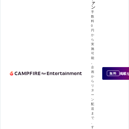
ァ
ン
手
数
料
0
円
か
ら
実
施
可
能
。
企
画
掲載
無料
か
ら
リ
タ
ー
ン
配
送
ま
で
、
す