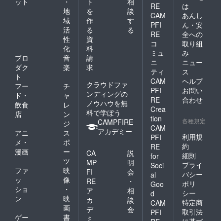
ット
・
ト
相
RE
は
地
を
談
CAM
あんし
域
作
す
PFI
ん・安
活
る
る
RE
全への
性
資
コ
取り組
化
料
ミュ
み
プロ
音
請
ニ
ニュー
ダク
楽
求
ティ
ス
ト
CAM
ヘルプ
クラウドファ
フー
チ
PFI
お問い
ンディングの
ド・
ャ
RE
合わせ
ノウハウを無
飲食
レ
Crea
料で学ぼう
店
ン
tion
各種規定
CAMPFIRE
ジ
CAM
アカデミー
アニ
ス
利用規
PFI
メ・
ポ
約
RE
漫画
ー
CA
説
細則
for
ツ
MP
明
プライ
Soci
ファ
映
FI
会
バシー
al
ッ
像
RE
・
ポリ
Goo
ショ
・
ア
相
シー
d
ン
映
カ
談
特定商
CAM
画
デ
会
取引法
PFI
ゲー
書
ミ
に基づ