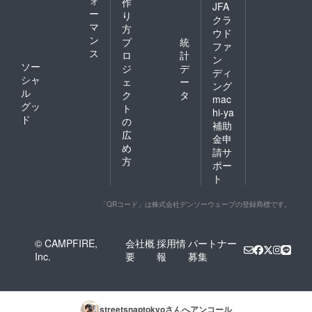
作
JFA
ー
り
クラ
マ
方
ウド
ン
プ
統
ファ
ス
ロ
計
ン
ソー
ジ
デ
ディ
シャ
ェ
ー
ング
ル
ク
タ
mac
グッ
ト
hi-ya
ド
の
補助
広
金申
め
請サ
方
ポー
ト
「QRコード」は株式会社デンソーウェーブの登録商標です。
© CAMPFIRE,
会社概
採用情
パートナー
Inc.
要
報
募集
streetsnaptokyo
さんへアンコール