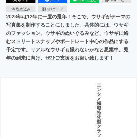
埋め込み
QRコード
2023年は12年に一度の兎年！そこで、ウサギがテーマの
写真集を制作することにしました。具体的には、ウサギ
のファッション、ウサギのぬいぐるみなど、ウサギに絡
むストリートスナップやポートレート中心の作品にする
予定です。リアルなウサギも撮れないかなと思案中。兎
年の到来に向け、ぜひご支援をお願い致します！
エ
ン
タ
メ
領
域
特
化
型
ク
ラ
フ