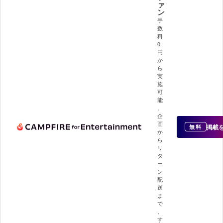
ァ
ン
手
数
料
0
円
か
ら
実
施
可
能
。
企
画
掲載
無料
か
ら
リ
タ
ー
ン
配
送
ま
で
、
す