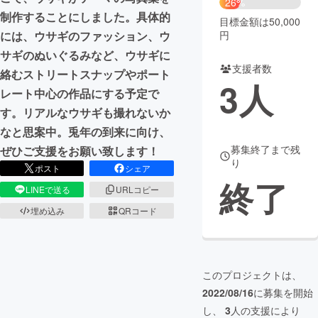
26%
制作することにしました。具体的
目標金額は50,000
まちづくり・地域活性化
円
には、ウサギのファッション、ウ
サギのぬいぐるみなど、ウサギに
支援者数
CAMPFIRE for Social Good
CAMPFIRE Creation
絡むストリートスナップやポート
3
人
CAMPFIREふるさと納税
machi-ya
コミュニティ
レート中心の作品にする予定で
す。リアルなウサギも撮れないか
なと思案中。兎年の到来に向け、
募集終了まで残
ぜひご支援をお願い致します！
り
ポスト
シェア
終了
LINEで送る
URLコピー
埋め込み
QRコード
このプロジェクトは、
2022/08/16
に募集を開始
し、
3
人の支援により