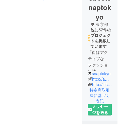
naptok
yo
東京都
他に57件の
プロジェク
トを掲載し
ています
「街はアク
ティブな
ファッショ
ン誌」、
snaptokyo
「おしゃれ
http://ameblo.jp/streetsnaptokyo
な人のス
http://instagram.com/streetsnaptokyo
特定商取引
ナップ集」
法に基づく
と題し、
表記
ファッショ
メッセー
ンの一拠点
ジを送る
である原
宿、表参道
を中心にス