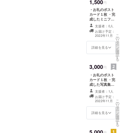
1,500
円
・お礼のポスト
カード１枚 ・完
成したミニフォ
トブック（文庫
支援者：0人
サイズで写真30
お届け予定：
枚以上掲載）１
こ
2022年11月
の
冊 ※いずれも
リ
タ
テーマに沿って
ー
ン
撮影した写真を
詳細を見る
を
選
使用します。
択
す
る
3,000
円
・お礼のポスト
カード１枚 ・完
成した写真集
（A5サイズで写
支援者：1人
真70枚以上掲
お届け予定：
載）１冊 ※いず
こ
2022年11月
の
れもテーマに
リ
タ
沿って撮影した
ー
ン
写真を使用しま
詳細を見る
を
選
す。
択
す
る
5,000
円