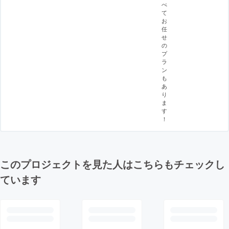
べ
て
お
任
せ
の
プ
ラ
ン
も
あ
り
ま
す
！
このプロジェクトを見た人はこちらもチェックし
ています