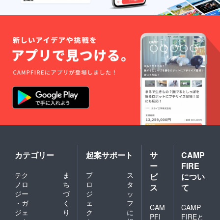
カテゴリー
起案サポート
サ
CAMP
ー
FIRE
テク
ま
プ
ス
ビ
につい
ノロ
ち
ロ
タ
ス
て
ジー
づ
ジ
ッ
・ガ
く
ェ
フ
CAM
CAMP
ジェ
り
ク
に
PFI
FIREと