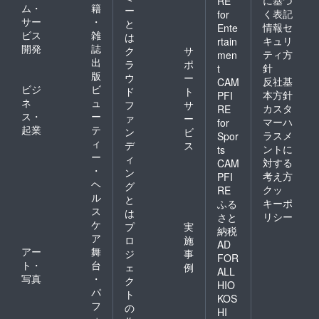
RE
ム・
籍
ー
く表記
for
サー
・
と
情報セ
Ente
ビス
雑
は
キュリ
rtain
開発
誌
ク
サ
ティ方
men
出
ラ
ポ
針
t
版
ウ
ー
反社基
CAM
ビジ
ビ
ド
ト
本方針
PFI
ネ
ュ
フ
サ
カスタ
RE
ス・
ー
ァ
ー
マーハ
for
起業
テ
ン
ビ
ラスメ
Spor
ィ
デ
ス
ントに
ts
ー
ィ
対する
CAM
・
ン
考え方
PFI
ヘ
グ
クッ
RE
ル
と
キーポ
ふる
ス
は
リシー
さと
ケ
プ
実
納税
ア
ロ
施
AD
アー
舞
ジ
事
FOR
ト・
台
ェ
例
ALL
写真
・
ク
HIO
パ
ト
KOS
フ
の
HI
ォ