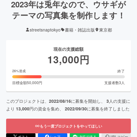
2023年は兎年なので、ウサギが
テーマの写真集を制作します！
streetsnaptokyo
書籍・雑誌出版
東京都
現在の支援総額
13,000
円
終了
26
%達成
目標金額
50,000
円
支援者数
3
人
このプロジェクトは、
2022/08/16
に募集を開始し、
3
人の支援に
より
13,000
円の資金を集め、
2022/09/30
に募集を終了しました
もう一度プロジェクトをやってほしい
ポスト
シェア
LINEで送る
URLコピー