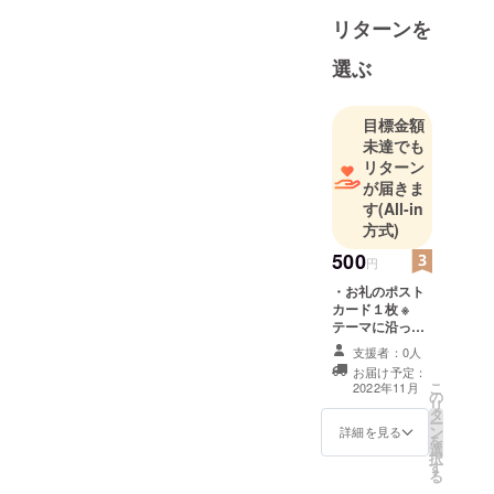
トリートス
リターンを
ナップの撮
選ぶ
影を行って
いる、カメ
ラマン、レ
目標金額
ギュラーモ
未達でも
リターン
デル等で構
が届きま
成するチー
す
(All-in
ムです。
方式)
2023年に設
500
立10周年を
円
迎え、活動
・お礼のポスト
カード１枚 ※
の幅を広げ
テーマに沿って
るべく、コ
撮影した写真の
支援者：0人
ラボでのプ
ポストカードで
お届け予定：
す。
ロジェクト
こ
2022年11月
の
リ
に力を入れ
タ
ー
ン
詳細を見る
ていくこと
を
選
にしまし
択
す
る
た。