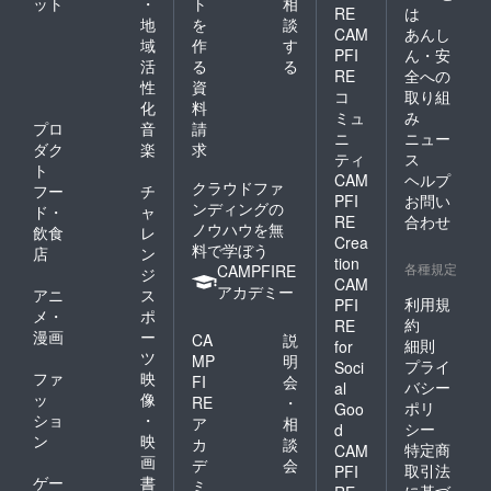
ット
・
ト
相
RE
は
地
を
談
CAM
あんし
域
作
す
PFI
ん・安
活
る
る
RE
全への
性
資
コ
取り組
化
料
ミュ
み
プロ
音
請
ニ
ニュー
ダク
楽
求
ティ
ス
ト
CAM
ヘルプ
クラウドファ
フー
チ
PFI
お問い
ンディングの
ド・
ャ
RE
合わせ
ノウハウを無
飲食
レ
Crea
料で学ぼう
店
ン
tion
各種規定
CAMPFIRE
ジ
CAM
アカデミー
アニ
ス
利用規
PFI
メ・
ポ
約
RE
漫画
ー
CA
説
細則
for
ツ
MP
明
プライ
Soci
ファ
映
FI
会
バシー
al
ッ
像
RE
・
ポリ
Goo
ショ
・
ア
相
シー
d
ン
映
カ
談
特定商
CAM
画
デ
会
取引法
PFI
ゲー
書
ミ
に基づ