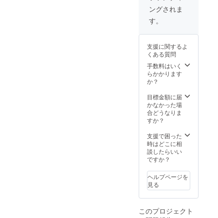
CAMPFIREの
ングされま
ユーザー名とさ
せていただきま
す。
すので、ご了承
ください。な
お、特定の人物
支援に関するよ
を比喩するお名
くある質問
前や公序良俗に
手数料はいく
反するお名前は
らかかります
掲載をお断りす
か？
る事が御座いま
す、ご注意くだ
目標金額に届
さい。
かなかった場
合どうなりま
すか？
支援で困った
時はどこに相
談したらいい
ですか？
ヘルプページを
見る
このプロジェクト