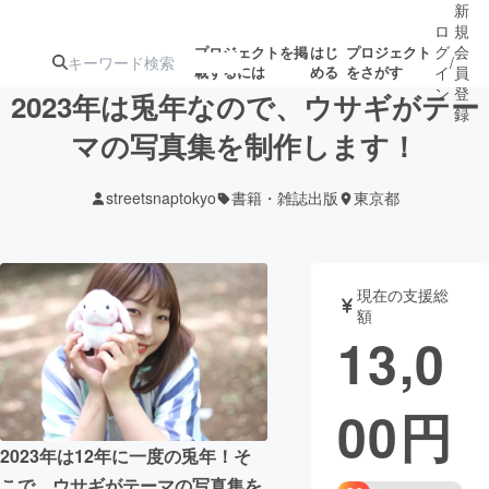
新
ロ
規
グ
会
プロジェクトを掲
はじ
プロジェクト
/
載するには
める
をさがす
イ
員
ン
登
2023年は兎年なので、ウサギがテー
録
マの写真集を制作します！
人気のプロ
注目のリ
注目の新着プロ
募集終了が近いプ
もうすぐ公開
streetsnaptokyo
書籍・雑誌出版
東京都
ジェクト
ターン
ジェクト
ロジェクト
されます
アート・写真
音楽
現在の支援総
額
13,0
テクノロジー・ガジェット
ゲーム・サ
00
円
映像・映画
書籍・雑誌
2023年は12年に一度の兎年！そ
ビジネス・起業
チャレンジ
こで、ウサギがテーマの写真集を