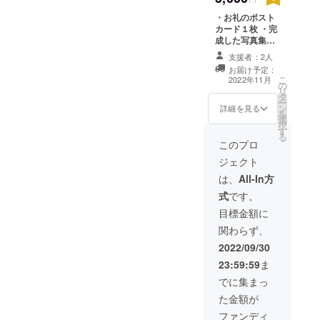
・お礼のポスト
カード１枚 ・完
成した写真集
（A5サイズで写
支援者：2人
真70枚以上掲
お届け予定：
載）１冊 ・特製
こ
2022年11月
の
ステッカー（A5
リ
タ
サイズの用紙に
ー
ン
写真ステッカー6
詳細を見る
を
選
枚配置）１枚 ※
択
す
いずれもテーマ
る
に沿って撮影し
このプロ
た写真を使用し
ジェクト
ます。 写真集の
巻末にサンクス
は、
All-In方
クレジットを掲
式
です。
載させていただ
きます。 ※サン
目標金額に
クスクレジット
関わらず、
につきまして
は、ご支援の
2022/09/30
際、備考欄にご
23:59:59
ま
希望のお名前を
ご記入いただく
でに集まっ
ようお願いいた
た金額が
します。記入の
ない場合は
ファンディ