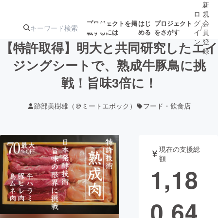
新
ロ
規
グ
会
プロジェクトを掲
はじ
プロジェクト
/
載するには
める
をさがす
イ
員
ン
登
【特許取得】明大と共同研究したエイ
録
ジングシートで、熟成牛豚鳥に挑
戦！旨味3倍に！
人気のプロ
注目のリ
注目の新着プロ
募集終了が近いプ
もうすぐ公開
ジェクト
ターン
ジェクト
ロジェクト
されます
跡部美樹雄（＠ミートエポック）
フード・飲食店
アート・写真
音楽
現在の支援総
テクノロジー・ガジェット
ゲーム・サ
額
1,18
映像・映画
書籍・雑誌
0,64
ビジネス・起業
チャレンジ