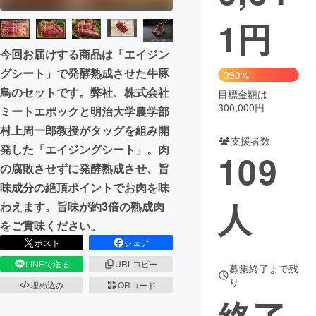
1
円
まちづくり・地域活性化
今回お届けする商品は「エイジン
CAMPFIRE for Social Good
CAMPFIRE Creation
グシート」で発酵熟成させた牛豚
393%
CAMPFIREふるさと納税
machi-ya
コミュニティ
鳥のセットです。弊社、株式会社
目標金額は
300,000円
ミートエポックと明治大学農学部
村上周一郎教授がタッグを組み開
支援者数
発した「エイジングシート」。肉
109
の腐敗させずに発酵熟成させ、旨
味成分の絶頂ポイントでお肉を味
人
わえます。旨味が約3倍の熟成肉
をご賞味ください。
ポスト
シェア
LINEで送る
URLコピー
募集終了まで残
り
埋め込み
QRコード