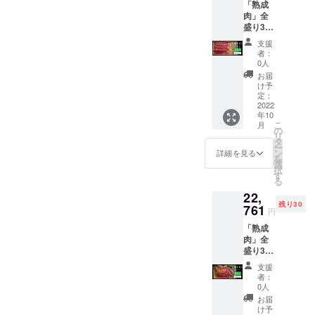
「熟成
ヤー限
レ／約
保存方
−20℃
肉」全
定早割
1.0kg
法：冷
以下 ・
盛り3点
価格
・鶏胸
凍
添加物
セッ
50％OF
肉／約
−20℃
表示：
支援
ト・超
Fでの価
1.0kg ※
以下 ・
者：
無 ・ア
スペ
格30
本製品
0人
添加物
レル
シャル
セット
は冷凍
表示：
お届
ギー表
盛り約
のみご
発送と
け予
無 ・ア
示：
4.5kg（
用意い
定：
なりま
レル
牛、
10〜12
2022
たしま
す。 ※
ギー表
豚、鶏
年10
人分）
した。
賞味期
示：
・賞味/
こ
月
［一般
22,760
の
限：製
牛、
消費期
リ
販売予
円引き
タ
造日か
豚、鶏
限：製
ー
定価格
の超お
ン
ら冷凍
詳細を見る
・賞味/
造日よ
を
45,521
買い得
選
で6か月
消費期
り180日
択
円］
価格で
す
※解凍し
限：製
・主原
る
25％OF
す。 ・
てから
造日よ
料の原
22,
F 超早
牛サガ
は風味
り180日
産地：
残り30
割価格
761
リ／約
を損な
・主原
円
国産
25％OF
1.5kg
うため
料の原
「熟成
Fでの価
・豚ヒ
お早め
産地：
肉」全
格30
レ／約
にお召
国産
盛り3点
セット
1.5kg
し上が
セッ
のみご
・鶏胸
りくだ
支援
ト・メ
用意い
肉／約
さい ・
者：
ガ盛り
たしま
1.5kg ※
0人
名称：
約
した。
本製品
熟成肉3
お届
3.2kg（
11,380
は冷凍
け予
点盛り