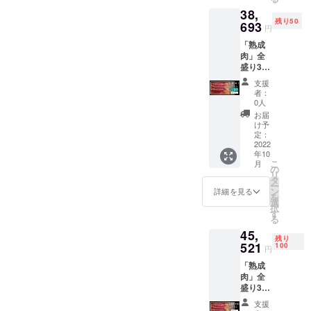
リ／約
レ／約
うため
内容
・賞味/
38,
1.0kg
1.0kg
お早め
量：牛
消費期
残り50
・豚ヒ
693
・鶏胸
にお召
肉/約
円
限：製
レ／約
肉／約
し上が
1.5kg、
造日よ
「熟成
1.0kg
1.0kg ※
りくだ
豚肉/約
り180日
肉」全
・鶏胸
本製品
さい ・
1.5kg、
・主原
盛り3点
肉／約
は冷凍
名称：
鶏肉/約
料の原
セッ
1.0kg ※
発送と
熟成肉3
1.5kg
支援
産地：
ト・超
本製品
なりま
点盛り
者：
・保存
国産
スペ
は冷凍
す。 ※
0人
合わ
方法：
シャル
発送と
賞味期
せ.CF
お届
冷凍
盛り約
なりま
限：製
け予
・原材
−20℃
4.5kg（
す。 ※
定：
造日か
料名：
以下 ・
10〜12
2022
賞味期
ら冷凍
牛肉、
添加物
年10
人分）
限：製
で6か月
豚肉、
表示：
こ
月
［一般
造日か
の
※解凍し
鶏肉 ・
無 ・ア
リ
販売予
ら冷凍
タ
てから
内容
レル
ー
定価格
で6か月
ン
は風味
詳細を見る
量：牛
ギー表
を
45,521
※解凍し
選
を損な
肉/約
示：
択
円］
てから
す
うため
1.5kg、
牛、
る
15％OF
は風味
お早め
豚肉/約
豚、鶏
45,
F キャ
を損な
にお召
1.5kg、
・賞味/
残り
ンプ
521
うため
100
し上が
鶏肉/約
円
消費期
ファイ
お早め
りくだ
1.5kg
限：製
「熟成
ヤー限
にお召
さい ・
・保存
造日よ
肉」全
定早割
し上が
名称：
方法：
り180日
盛り3点
価格
りくだ
熟成肉3
冷凍
・主原
セッ
15％OF
さい ・
点盛り
−20℃
支援
料の原
ト・超
Fでの価