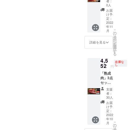
名称：
合わ
者：
以下 ・
産地：
スペ
格30
熟成肉3
0人
せ.CF
添加物
国産
シャル
セット
点盛り
・原材
お届
表示：
盛り約
のみご
合わ
け予
料名：
無 ・ア
4.5kg（
用意い
定：
せ.CF
牛肉、
レル
10〜12
2022
たしま
・原材
豚肉、
ギー表
年11
人分）
した。
料名：
鶏肉 ・
示：
こ
月
［一般
5,828円
の
牛肉、
内容
牛、
リ
販売予
引きの
タ
豚肉、
量：牛
豚、鶏
ー
定価格
超お買
ン
鶏肉 ・
詳細を見る
肉/約
・賞味/
を
45,521
い得価
選
内容
1kg、豚
消費期
択
円］ ・
格で
す
量：牛
肉/約
限：製
る
牛サガ
す。 ・
肉/約
1kg、鶏
造日よ
4,5
リ／約
牛サガ
1kg、豚
肉/約
り180日
在庫な
1.5kg
52
リ／約
し
肉/約
1kg ・
円
・主原
・豚ヒ
1.5kg
1kg、鶏
保存方
料の原
「熟成
レ／約
・豚ヒ
肉/約
法：冷
産地：
肉」3点
1.5kg
レ／約
1kg ・
凍
国産
セット
・鶏胸
1.5kg
保存方
−20℃
全盛り
肉／約
・鶏胸
法：冷
以下 ・
支援
約
1.5kg ※
肉／約
凍
者：
添加物
1.5kg（
本製品
1.5kg ※
30人
−20℃
表示：
3〜5人
は冷凍
本製品
以下 ・
お届
無 ・ア
分）
発送と
は冷凍
け予
添加物
レル
［一般
なりま
定：
発送と
表示：
ギー表
販売予
2022
す。 ※
なりま
無 ・ア
示：
年10
定価格
賞味期
す。 ※
レル
牛、
こ
月
15,174
限：製
の
賞味期
ギー表
豚、鶏
リ
円］
造日か
タ
限：製