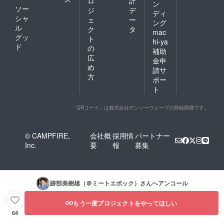
ロ
計
ン
ソー
ジ
デ
ディ
シャ
ェ
ー
ング
ル
ク
タ
mac
グッ
ト
hi-ya
ド
の
補助
広
金申
め
請サ
方
ポー
ト
「QRコード」は株式会社デンソーウェーブの登録商標です。
© CAMPFIRE,
会社概
採用情
パートナー
Inc.
要
報
募集
跡部美樹雄（＠ミートエポック）
さんへアンコール
もう一度プロジェクトをやってほしい
64