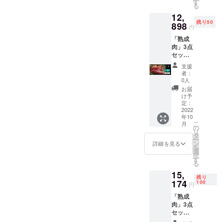
す
で熟成した
る
25％OF
付加価値あ
12,
Fでの価
残り50
る物を作り
格30
898
円
セット
出せる。ま
「熟成
のみご
た、この技
肉」3点
用意い
セット
たしま
術を転用し
全盛り
した。
支援
保存への活
約
3,794円
者：
用も発見。
1.5kg（
引きの
0人
3〜5人
超お買
温度と日数
お届
分）
い得価
け予
のコント
［一般
格で
定：
販売予
2022
ロールで、
す。 ・
年10
定価格
牛サガ
熟成から保
こ
月
15,174
リ／約
の
リ
存まで様々
円］
500g ・
タ
ー
15％OF
豚ヒレ
ン
な商品コン
詳細を見る
を
F 早割
／約
選
トロールが
択
価格
500g ・
す
る
できる。自
15％OF
鶏胸肉
15,
Fでの価
／約
分好みの熟
残り
格30
174
500g ※
100
円
成肉や熟成
セット
本製品
「熟成
のみご
魚を作った
は冷凍
肉」3点
用意い
発送と
り、刺身な
セット
たしま
なりま
どには、劣
全盛り
した。
す。 ※