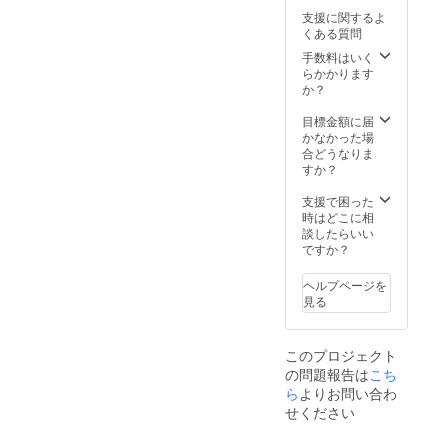
牛サガ
は風味
豚肉/約
造日よ
支援に関するよ
リ／約
を損な
500g、
り180日
くある質問
1.5kg
うため
鶏肉/約
・主原
・豚ヒ
お早め
手数料はいく
500g ・
料の原
レ／約
にお召
らかかります
保存方
産地：
1.5kg
し上が
か？
法：冷
国産
・鶏胸
りくだ
凍
肉／約
さい ・
目標金額に届
−20℃
1.5kg ※
名称：
かなかった場
以下 ・
本製品
熟成肉3
合どうなりま
添加物
は冷凍
点盛り
すか？
表示：
発送と
合わ
無 ・ア
なりま
せ.CF
支援で困った
レル
す。 ※
・原材
時はどこに相
ギー表
賞味期
料名：
談したらいい
示：
限：製
牛肉、
ですか？
牛、
造日か
豚肉、
豚、鶏
ら冷凍
鶏肉 ・
・賞味/
ヘルプページを
で6か月
内容
消費期
見る
※解凍し
量：牛
限：製
てから
肉/約
造日よ
は風味
1kg、豚
り180日
このプロジェクト
を損な
肉/約
・主原
の問題報告は
こち
うため
1kg、鶏
料の原
お早め
ら
よりお問い合わ
肉/約
産地：
にお召
1kg ・
国産
せください
し上が
保存方
りくだ
法：冷