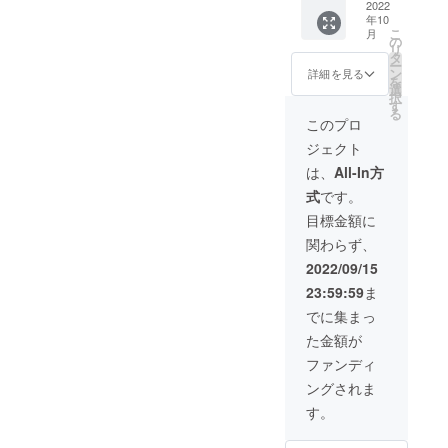
10〜12
2022
した。
限：製
料名：
年10
人分）
21,244
造日か
牛肉、
こ
月
［一般
円引き
の
ら冷凍
豚肉、
リ
販売予
の超お
タ
で6か月
鶏肉 ・
ー
定価格
買い得
ン
※解凍し
詳細を見る
内容
を
45,521
価格で
選
てから
量：牛
択
円］
す。 ・
す
は風味
肉/約
る
70％OF
牛サガ
を損な
このプロ
500g、
F キャ
リ／約
うため
豚肉/約
ジェクト
ンプ
1.0kg
お早め
500g、
ファイ
・豚ヒ
にお召
は、
All-In方
鶏肉/約
ヤー限
レ／約
し上が
500g ・
式
です。
定早割
1.0kg
りくだ
保存方
価格
・鶏胸
さい ・
目標金額に
法：冷
70％OF
肉／約
名称：
凍
関わらず、
Fでの価
1.0kg ※
熟成肉3
−20℃
格30
本製品
点盛り
2022/09/15
以下 ・
セット
は冷凍
合わ
添加物
23:59:59
ま
のみご
発送と
せ.CF
表示：
用意い
なりま
・原材
でに集まっ
無 ・ア
たしま
す。 ※
料名：
レル
た金額が
した。
賞味期
牛肉、
ギー表
31,865
限：製
豚肉、
ファンディ
示：
円引き
造日か
鶏肉 ・
牛、
ングされま
の超お
ら冷凍
内容
豚、鶏
買い得
で6か月
量：牛
す。
・賞味/
価格で
※解凍し
肉/約
消費期
す。 ・
てから
500g、
限：製