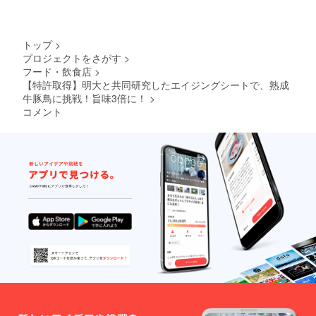
さい ・
凍
名称：
−20℃
熟成肉3
以下 ・
点盛り
添加物
トップ
>
合わ
表示：
プロジェクトをさがす
>
せ.CF
無 ・ア
フード・飲食店
>
・原材
レル
料名：
【特許取得】明大と共同研究したエイジングシートで、熟成
ギー表
牛肉、
示：
牛豚鳥に挑戦！旨味3倍に！
>
豚肉、
牛、
コメント
鶏肉 ・
豚、鶏
内容
・賞味/
量：牛
消費期
肉/約
限：製
1.5kg、
造日よ
豚肉/約
り180日
1.5kg、
・主原
鶏肉/約
料の原
1.5kg
産地：
・保存
国産
方法：
冷凍
−20℃
以下 ・
添加物
表示：
無 ・ア
レル