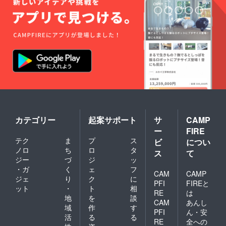
ギー表
示：
牛、
豚、鶏
・賞味/
消費期
限：製
造日よ
り180日
・主原
料の原
産地：
国産
カテゴリー
起案サポート
サ
CAMP
ー
FIRE
テク
ま
プ
ス
ビ
につい
ノロ
ち
ロ
タ
ス
て
ジー
づ
ジ
ッ
・ガ
く
ェ
フ
CAM
CAMP
ジェ
り
ク
に
PFI
FIREと
ット
・
ト
相
RE
は
地
を
談
CAM
あんし
域
作
す
PFI
ん・安
活
る
る
RE
全への