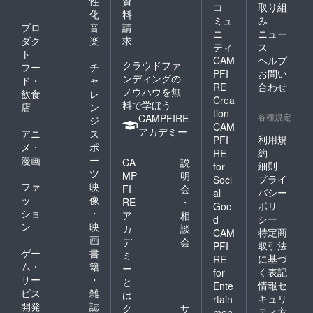
性
資
コ
取り組
化
料
ミュ
み
プロ
音
請
ニ
ニュー
ダク
楽
求
ティ
ス
ト
CAM
ヘルプ
クラウドファ
フー
チ
PFI
お問い
ンディングの
ド・
ャ
RE
合わせ
ノウハウを無
飲食
レ
Crea
料で学ぼう
店
ン
tion
各種規定
CAMPFIRE
ジ
CAM
アカデミー
アニ
ス
利用規
PFI
メ・
ポ
約
RE
漫画
ー
CA
説
細則
for
ツ
MP
明
プライ
Soci
ファ
映
FI
会
バシー
al
ッ
像
RE
・
ポリ
Goo
ショ
・
ア
相
シー
d
ン
映
カ
談
特定商
CAM
画
デ
会
取引法
PFI
ゲー
書
ミ
に基づ
RE
ム・
籍
ー
く表記
for
サー
・
と
情報セ
Ente
ビス
雑
は
キュリ
rtain
開発
誌
ク
サ
ティ方
men