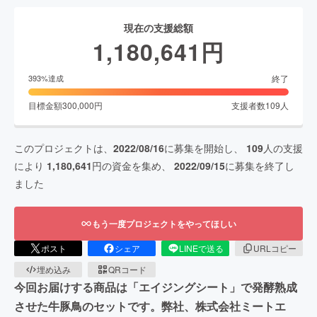
現在の支援総額
1,180,641
円
終了
393
%達成
目標金額
300,000
円
支援者数
109
人
このプロジェクトは、
2022/08/16
に募集を開始し、
109
人の支援
により
1,180,641
円の資金を集め、
2022/09/15
に募集を終了し
ました
もう一度プロジェクトをやってほしい
ポスト
シェア
LINEで送る
URLコピー
埋め込み
QRコード
今回お届けする商品は「エイジングシート」で発酵熟成
させた牛豚鳥のセットです。弊社、株式会社ミートエ