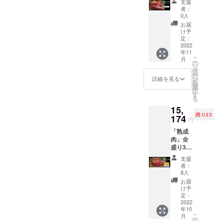
支援
約
2,276円
賞味期
化軽減させ
者：
1.5kg（
引きの
限：製
0人
て日持ちが
3〜5人
超お買
造日か
お届
分）
良くなるな
い得価
ら冷凍
け予
［一般
格で
定：
で6か月
ど、使い方
販売予
2022
す。 ・
※解凍し
次第で仕上
年11
定価格
牛サガ
てから
こ
月
15,174
リ／約
の
がるものは
は風味
リ
円］ ・
500g ・
タ
を損な
無限大。自
ー
牛サガ
豚ヒレ
ン
うため
詳細を見る
を
分好みの食
リ／約
／約
選
お早め
択
500g ・
500g ・
す
にお召
材を作れる
る
豚ヒレ
鶏胸肉
し上が
シートであ
15,
／約
／約
りくだ
残り22
500g ・
174
る。フード
500g ※
さい ・
円
鶏胸肉
本製品
名称：
テックコン
「熟成
／約
は冷凍
熟成肉3
テストの企
肉」全
500g ※
発送と
点盛り
盛り3点
本製品
なりま
業賞や、川
合わ
セッ
は冷凍
す。 ※
せ.CF
支援
崎市から産
ト・メ
発送と
賞味期
・原材
者：
ガ盛り
業賞など多
なりま
限：製
8人
料名：
約
す。 ※
造日か
牛肉、
お届
数受賞。
3.0kg（
賞味期
ら冷凍
け予
豚肉、
6〜8人
限：製
定：
で6か月
鶏肉 ・
分）
2022
造日か
※解凍し
内容
年10
［一般
ら冷凍
てから
量：牛
こ
月
販売予
で6か月
の
は風味
肉/約