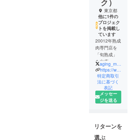
ク）
東京都
他に1件の
プロジェク
トを掲載し
ています
20012年熟成
肉専門店を
「旬熟成」
を出店。熟
aging_meatepoch
成には発酵
https://www.meatepoch.com/
菌が重要と
特定商取引
法に基づく
知り、飲食
表記
店の経営の
メッセー
傍ら、菌と
ジを送る
肉の研究に
没頭。明治
大学農学部
と産学連携
リターンを
にて、約4年
選ぶ
の歳月をか