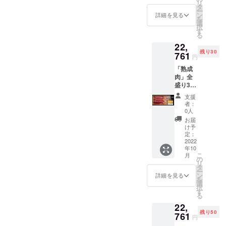
リ
定価格
※解凍し
タ
を損な
500g、
ー
30,348
てから
ン
うため
詳細を見る
豚肉/約
を
円］
は風味
選
お早め
500g、
択
50％OF
を損な
す
にお召
鶏肉/約
る
F キャ
うため
し上が
500g ・
22,
ンプ
お早め
りくだ
保存方
残り30
ファイ
761
にお召
さい ・
法：冷
円
ヤー限
し上が
名称：
凍
「熟成
定早割
りくだ
熟成肉3
−20℃
肉」全
価格
さい ・
点盛り
以下 ・
盛り3点
50％OF
名称：
合わ
添加物
セッ
Fでの価
熟成肉3
せ.CF
表示：
支援
ト・超
格30
点盛り
・原材
者：
無 ・ア
スペ
セット
合わ
0人
料名：
レル
シャル
のみご
せ.CF
牛肉、
お届
ギー表
盛り約
用意い
・原材
け予
豚肉、
示：
4.5kg（
たしま
定：
料名：
鶏肉 ・
牛、
10〜12
2022
した。
牛肉、
内容
豚、鶏
年10
人分）
15,174
豚肉、
量：牛
・賞味/
こ
月
［一般
円引き
の
鶏肉 ・
肉/約
消費期
リ
販売予
の超お
タ
内容
500g、
限：製
ー
定価格
買い得
ン
量：牛
詳細を見る
豚肉/約
造日よ
を
45,521
価格で
選
肉/約
500g、
り180日
択
円］
す。 ・
す
500g、
鶏肉/約
・主原
る
50％OF
牛サガ
豚肉/約
500g ・
料の原
22,
F キャ
リ／約
500g、
保存方
産地：
残り50
ンプ
761
1.0kg
鶏肉/約
法：冷
円
国産
ファイ
・豚ヒ
500g ・
凍