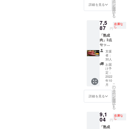
示：
・賞味/
ー
70％OF
ら冷凍
ン
造日か
詳細を見る
牛、
消費期
を
F キャ
で6か月
選
ら冷凍
豚、鶏
限：製
択
ンプ
※解凍し
す
で6か月
・賞味/
造日よ
る
ファイ
てから
※解凍し
消費期
り180日
7,5
ヤー限
は風味
てから
限：製
・主原
在庫な
定早割
87
を損な
し
は風味
造日よ
円
料の原
価格
うため
を損な
り180日
産地：
「熟成
70％OF
お早め
うため
・主原
国産
肉」3点
Fでの価
にお召
お早め
料の原
セット
格30
し上が
にお召
産地：
全盛り
セット
りくだ
し上が
国産
支援
約
のみご
さい ・
りくだ
者：
1.5kg（
用意い
名称：
30人
さい ・
3〜5人
たしま
熟成肉3
名称：
お届
分）
した。
点盛り
け予
熟成肉3
［一般
10,622
定：
合わ
点盛り
販売予
2022
円引き
せ.CF
合わ
年10
定価格
の超お
・原材
せ.CF
こ
月
15,174
買い得
の
料名：
・原材
リ
円］
価格で
タ
牛肉、
料名：
ー
50％OF
す。 ・
ン
豚肉、
詳細を見る
牛肉、
を
F キャ
牛サガ
選
鶏肉 ・
豚肉、
択
ンプ
リ／約
す
内容
鶏肉 ・
る
ファイ
500g ・
量：牛
内容
9,1
ヤー限
豚ヒレ
肉/約
量：牛
在庫な
定早割
04
／約
し
1.5kg、
肉/約
円
価格
500g ・
豚肉/約
1.5kg、
「熟成
50％OF
鶏胸肉
1.5kg、
豚肉/約