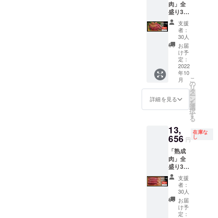
肉」全
Fでの価
／約
鶏肉/約
1.5kg、
盛り3点
格30
500g ※
1.5kg
鶏肉/約
セッ
セット
本製品
・保存
1.5kg
支援
ト・メ
のみご
は冷凍
方法：
者：
・保存
ガ盛り
用意い
発送と
30人
冷凍
方法：
約
たしま
なりま
−20℃
お届
冷凍
3.0kg（
した。
す。 ※
け予
以下 ・
−20℃
6〜8人
7,587円
定：
賞味期
添加物
以下 ・
分）
2022
引きの
限：製
表示：
添加物
年10
［一般
超お買
造日か
無 ・ア
表示：
こ
月
販売予
い得価
の
ら冷凍
レル
無 ・ア
リ
定価格
格で
タ
で6か月
ギー表
レル
ー
30,348
す。 ・
ン
※解凍し
詳細を見る
示：
ギー表
を
円］
牛サガ
選
てから
牛、
示：
択
70％OF
リ／約
す
は風味
豚、鶏
牛、
る
F キャ
500g ・
を損な
・賞味/
豚、鶏
13,
ンプ
豚ヒレ
うため
消費期
・賞味/
在庫な
ファイ
656
／約
し
お早め
限：製
円
消費期
ヤー限
500g ・
にお召
造日よ
限：製
「熟成
定早割
鶏胸肉
し上が
り180日
造日よ
肉」全
価格
／約
りくだ
・主原
り180日
盛り3点
25％OF
500g ※
さい ・
料の原
・主原
セッ
Fでの価
本製品
名称：
産地：
支援
料の原
ト・超
格30
は冷凍
熟成肉3
者：
国産
産地：
スペ
セット
発送と
30人
点盛り
国産
シャル
のみご
なりま
合わ
お届
盛り約
用意い
す。 ※
け予
せ.CF
4.5kg（
たしま
定：
賞味期
・原材