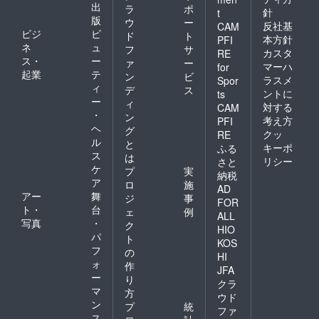
出
ラ
ポ
針
t
版
ウ
ー
反社基
CAM
ビジ
ビ
ド
ト
本方針
PFI
ネ
ュ
フ
サ
カスタ
RE
ス・
ー
ァ
ー
マーハ
for
起業
テ
ン
ビ
ラスメ
Spor
ィ
デ
ス
ントに
ts
ー
ィ
対する
CAM
・
ン
考え方
PFI
ヘ
グ
クッ
RE
ル
と
キーポ
ふる
ス
は
リシー
さと
ケ
プ
実
納税
ア
ロ
施
AD
アー
舞
ジ
事
FOR
ト・
台
ェ
例
ALL
写真
・
ク
HIO
パ
ト
KOS
フ
の
HI
ォ
作
JFA
ー
り
クラ
マ
方
ウド
ン
プ
統
ファ
ス