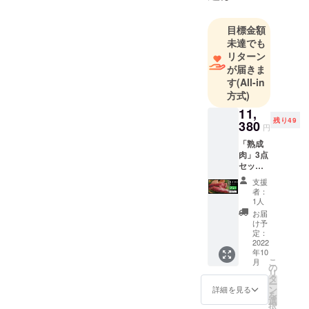
け、安全で
人体無害な
目標金額
接合菌の培
未達でも
養に成功。
リターン
が届きま
熟成肉や熟
す
(All-in
成魚を簡易
方式)
的に生産で
11,
きる「エイ
残り49
380
円
ジングシー
「熟成
ト」を開発
肉」3点
した。肉や
セット
魚に巻くだ
全盛り
支援
約
けで簡単に
者：
1.5kg（
1人
熟成が可能
3〜5人
お届
となる。特
分）
け予
［一般
定：
徴として、
販売予
2022
従来の熟成
年10
定価格
こ
月
15,174
庫を必要と
の
リ
円］
タ
せず、安全
ー
25％OF
ン
詳細を見る
を
に個人の力
F 超早
選
択
割価格