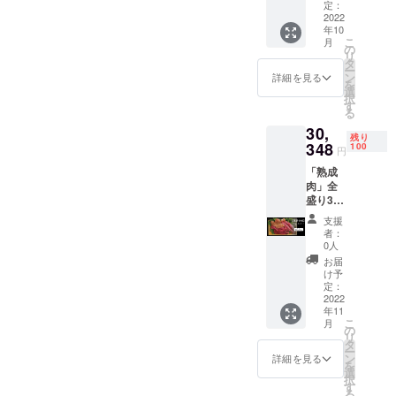
6〜8人
円引き
定：
発送と
合わ
分）
2022
の超お
なりま
せ.CF
年10
［一般
買い得
す。 ※
・原材
こ
月
販売予
価格で
の
賞味期
料名：
リ
定価格
す。 ・
タ
限：製
牛肉、
ー
30,348
牛サガ
ン
造日か
詳細を見る
豚肉、
を
円］
リ／約
選
ら冷凍
鶏肉 ・
択
25％OF
1.5kg
す
で6か月
内容
る
F 超早
・豚ヒ
※解凍し
量：牛
30,
割価格
レ／約
てから
肉/約
残り
25％OF
348
1.5kg
100
は風味
1kg、豚
円
Fでの価
・鶏胸
を損な
肉/約
「熟成
格30
肉／約
うため
1kg、鶏
肉」全
セット
1.5kg ※
お早め
肉/約
盛り3点
のみご
本製品
にお召
1kg ・
セッ
用意い
は冷凍
し上が
保存方
支援
ト・メ
たしま
発送と
りくだ
者：
法：冷
ガ盛り
した。
なりま
0人
さい ・
凍
約
7,587円
す。 ※
名称：
お届
−20℃
3.0kg（
引きの
賞味期
け予
熟成肉3
以下 ・
6〜8人
超お買
定：
限：製
点盛り
添加物
分）
2022
い得価
造日か
合わ
表示：
年11
［一般
格で
ら冷凍
せ.CF
無 ・ア
こ
月
販売予
す。 ・
の
で6か月
・原材
レル
リ
定価格
牛サガ
タ
※解凍し
料名：
ギー表
ー
30,348
リ／約
ン
てから
詳細を見る
牛肉、
示：
を
円］ ・
1.0kg
選
は風味
豚肉、
牛、
択
牛サガ
・豚ヒ
す
を損な
鶏肉 ・
豚、鶏
る