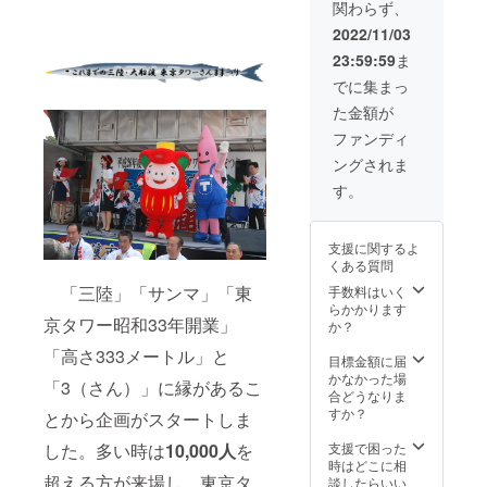
関わらず、
５匹分
セット
前日に
大船渡
2022/11/03
水揚げ
産のほ
23:59:59
ま
された
たて、
新鮮な
鮑、牡
でに集まっ
さんま
蠣、さ
た金額が
を、“大
んま加
船渡さ
工品な
ファンディ
んまれ
ど、現
ングされま
んじゃ
地で2万
あ”が炭
円相当
す。
火で塩
の海の
焼きに
幸を産
して提
地直送
支援に関するよ
供しま
でお届
くある質問
す。 ※
けしま
超ファ
す。 ・
「三陸」「サンマ」「東
手数料はいく
ストさ
セット
らかかります
京タワー昭和33年開業」
んま：
内容：
か？
ファス
ほた
「高さ333メートル」と
トさん
て、
目標金額に届
まより
鮑、牡
かなかった場
「3（さん）」に縁があるこ
も早
蠣、さ
合どうなりま
く、待
んま加
すか？
とから企画がスタートしま
ち時間
工品等
がほと
・原産
支援で困った
した。多い時は
10,000人
を
んどな
国/産
時はどこに相
く、さ
超える方が来場し、東京タ
地：岩
談したらいい