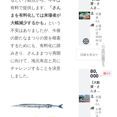
ドファ
渡・さ
火で塩
ンディ
有料で提供します。
「さん
んま大
焼きに
ングご
好き遠
して提
協力者
支援
まを有料化しては来場者が
方から
供しま
様だけ
者：
の協賛
す。 ※
0人
の特典
大幅減少するかも」
という
コー
超ファ
（当日
お届
ス】 ①
ストさ
け予
不安はありましたが、今後
の販売
大船渡
んま：
定：
はあり
の恵み
2022
の新たなまつりの形を模索
ファス
ませ
年12
セット
トさん
ん） ③
こ
月
するためにも、有料化に踏
大船渡
まより
の
お礼の
リ
産のほ
も早
タ
メール
ー
みきり、さんままつり再開
たて、
く、待
ン
詳細を見る
を
鮑、牡
ち時間
選
に向けて、地元有志と共に
択
蠣、さ
がほと
す
る
んま加
んどな
チャレンジすることを決意
80,
工品な
く、さ
残り1
ど、現
000
んまを
しました。
円
地で2万
受け取
【大船
円相当
れます
渡・さ
の海の
②ホー
んま大
幸を産
ムペー
好き遠
地直送
ジ等に
支援
方から
でお届
お名前
者：
焼き台1
けしま
掲載 掲
0人
台協賛
す。 ・
載され
お届
コー
セット
るお名
け予
ス】 ①
内容：
定：
前を備