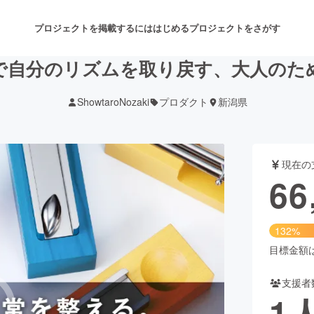
プロジェクトを掲載するには
はじめる
プロジェクトをさがす
で自分のリズムを取り戻す、大人のた
ShowtaroNozaki
プロダクト
新潟県
注目のリターン
注目の新着プロジェクト
募集終了が近いプロジェクト
も
現在の
音楽
舞台・パフォーマンス
66
ゲーム・サービス開発
フード・飲食店
132%
書籍・雑誌出版
アニメ・漫画
目標金額は5
支援者
チャレンジ
ビューティー・ヘルスケ
1