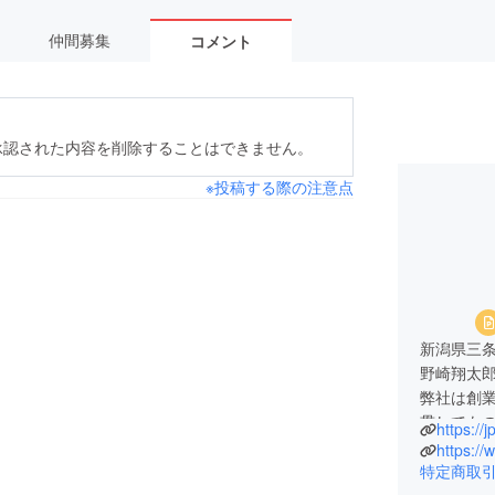
仲間募集
コメント
承認された内容を削除することはできません。
※投稿する際の注意点
新潟県三
野崎翔太
弊社は創業
貫しても
https://
金物部品
https://
卓球台、
特定商取
品や通信