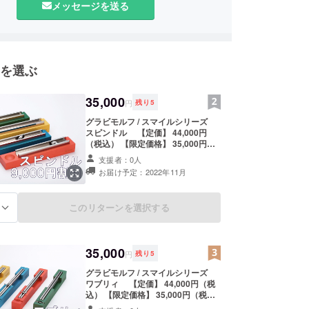
メッセージを送る
柔軟に対応し、その時代に必要なモノを生産してき
す。
oBの仕事がメインでしたが、これからの新しい時代
一般消費者向けの最終商品を自社開発し販売するこ
を選ぶ
いれています。その第１弾として、人々の心をリ
させることを目的としてブランド
35,000
円
残り
5
IMORPH（グラビモルフ）」をデザイナー樋口氏と
した。
グラビモルフ / スマイルシリーズ
スピンドル 【定価】 44,000円
（税込） 【限定価格】 35,000円
（税込、9,000円割引） ※送料・税
支援者：0人
込価格 SPINDLE（スピンドル）は
お届け予定：2022年11月
坂道に２枚の壁を作り、その間に紡
錘の形をしたモノを転がしたときに
生まれた作品。紡錘の形をしたモノ
このリターンを選択する
る
が、両側の壁に交互にゆっくりぶつ
かりながら心地よい音を奏でて下り
ていきます。 【仕様】 金属：ステ
ンレス304 木材：ビーチ材 サイズ：
35,000
W310×D60×H60mm 重さ：1100g
円
残り
5
【注意事項】 ・本製品は水平な場所
グラビモルフ / スマイルシリーズ
に置いてご使用ください。少しの傾
ワブリィ 【定価】 44,000円（税
きでも動きと音に影響ができます。
込） 【限定価格】 35,000円（税
・本製品は金属部品と木工部品が分
込、9,000円割引） ※送料・税込価