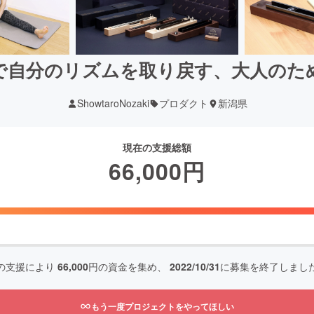
で自分のリズムを取り戻す、大人のた
ShowtaroNozaki
プロダクト
新潟県
現在の支援総額
66,000
円
の支援により
66,000
円の資金を集め、
2022/10/31
に募集を終了しまし
もう一度プロジェクトをやってほしい