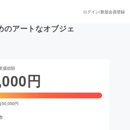
ログイン
/
新規会員登録
めのアートなオブジェ
うすぐ公開されます
支援総額
プロダクト
,000
円
ファッション
スポーツ
0,000円
数
ア
ソーシャルグッド
人