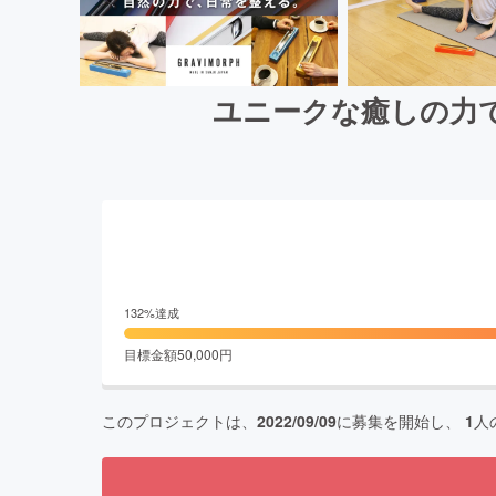
ユニークな癒しの力
132
%達成
目標金額
50,000
円
このプロジェクトは、
2022/09/09
に募集を開始し、
1
人