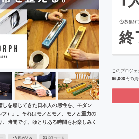
募集終
CAMPFIRE for Social Good
CAMPFIRE Creation
終
CAMPFIREふるさと納税
machi-ya
コミュニティ
このプロジェ
66,000
円の資
癒しを感じてきた日本人の感性を、モダン
モルフ）」。それはモノとモノ、モノと重力の
り、時間です。ゆとりある時間をお楽しみく
ピー
埋め込み
QRコード