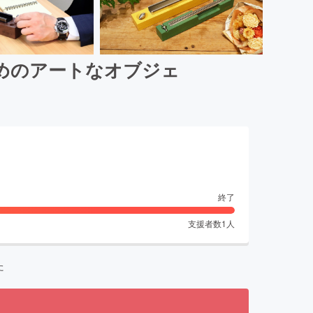
めのアートなオブジェ
終了
支援者数
1
人
た