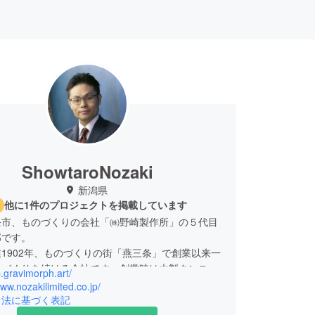
ShowtaroNozaki
新潟県
他に1件のプロジェクトを掲載しています
条市、ものづくりの会社「㈱野崎製作所」の５代目
郎です。
1902年、ものづくりの街「燕三条」で創業以来一
のづくりを続ける会社です。創業時は木製タンスの
jp.gravimorph.art/
を製造し、その後は錠前、スキー部品、日曜日印、
www.nozakilimited.co.jp/
機械部品、車椅子などを製造し、現在は農業機械部
引法に基づく表記
機器部品を主製品として製造しています。時代の