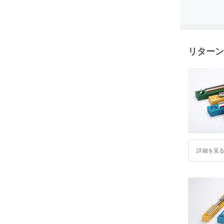
ニーズに
た会社で
従来はBt
にむけ、
リターン
とに力を
ラックス
「GRAV
開発しま
詳細を見