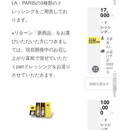
す
【要冷
ス、こ
タワー
LA・PARISの3種類のド
る
※※※※※※
蔵】
んぶエ
油(ハイ
17,
※※ ★お
10℃以
レッシングをご用意してお
キス、
オレ
子様に
000
下で保
酵母エ
円
イック)
も大人
ります。
存して
キス、
〈保存
・ド
気★ド
くださ
有機大
方法〉
レッシ
レッシ
い ＜賞
豆(国産)
【要冷
ング
※リターン「新商品」をお選
ング
味期限
(遺伝子
蔵】
MILAN
MILAN
＞ 製造
組み換
支援
10℃以
びいただいた方につきまし
O(260g)
O
日より
者：
え大豆
下で保
×2本 ・
※※※※※※
2人
4〜5週
ではな
存して
ては、現在開発中のお召し
ドレッ
※※※※※※
間程度
お届
い)、有
くださ
シング
※※※※※※
け予
〈内容
機小麦
上がり直前で混ぜていただ
い ＜賞
LA(270
※※ 酸味
定：
量〉
(国産)、
味期限
g)×2本
2023
のない
くpairドレッシングをお送り
260g
食塩、
＞ 製造
年07
・ド
コク深
※※※※※※
食用な
日より
こ
月
レッシ
い味わ
させていただきます。
の
※※※※※※
たね油
4〜5週
リ
ング
い こだ
タ
※※※※※※
(国内製
間程度
ー
PARIS(
わり卵
ン
詳細を見る
※※ ド
造)、食
〈内容
を
120g)×
と有機
選
レッシ
用サフ
量〉
択
2個 ・
白ゴ
す
ングLA
タワー
180g
る
送料込
マ、野
※※※※※※
油(ハイ
※※※※※※
100
み ・お
菜を
※※※※※※
オレ
※※※※※※
礼のお
,00
使った
※※※※※※
イック)
※※※※※※
手紙
マイル
0
※※ 上質
〈保存
円
※※ ★女
※※※※※※
ドな味
な酸味
方法〉
性に大
※※※※※※
・ド
わい。
が爽や
【要冷
人気★
※※※※※※
レッシ
サラダ
かに広
蔵】
ドレッ
※※ ド
ング
はもち