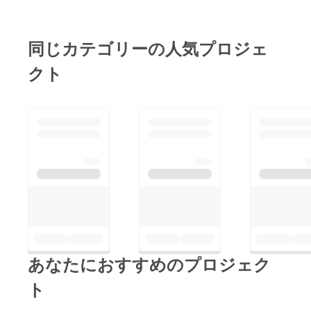
量〉
5〜6週
120g
間程度
〈内容
同じカテゴリーの人気プロジェ
量〉
270g
クト
あなたにおすすめのプロジェク
ト