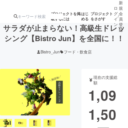
新
ロ
規
グ
会
プロジェクトを掲
はじ
プロジェクト
/
載するには
める
をさがす
イ
員
ン
登
サラダが止まらない！高級生ドレッ
録
シング【Bistro Jun】を全国に！！
人気のプロ
注目のリ
注目の新着プロ
募集終了が近いプ
もうすぐ公開
Bistro_Jun
フード・飲食店
ジェクト
ターン
ジェクト
ロジェクト
されます
アート・写真
音楽
現在の支援総
額
1,09
テクノロジー・ガジェット
ゲーム・サ
1,50
映像・映画
書籍・雑誌
ビジネス・起業
チャレンジ