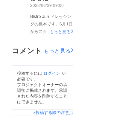
た。商品については、
〈内容
油は、
組み換
2023/06/29 09:00
量〉
オレイ
え大豆
一つ一つ手作りで皆様
120g
ン酸豊
ではな
Bistro Jun ドレッシン
の元にお届けさせてい
富なべ
い)、有
に花油
グの橋本です。6月1日
機小麦
ただきます。※7月〜8
と高品
(国産)、
からスタートした、ク
もっと見る
月中に随時配送予定し
質キャ
食塩、
ノーラ
食用な
ラウドファンディング
ております。〈告知〉
油をブ
たね油
も残すところ1日とな
レンド
今回ご支援いただきま
(国内製
コメント
もっと見る
したも
造)、食
りました。ご支援いた
した95名の方には、特
のを使
用サフ
だきました皆様のお陰
用。
タワー
別に9月開催の「新作
〈保存
油(ハイ
で、まもなく100%達
ドレッシング試食会」
方法〉
オレ
投稿するには
ログイン
が
【要冷
成となります。最後ま
イック)
にご招待させていただ
必要です。
蔵】
〈保存
でしっかりとやり抜き
プロジェクトオーナーの承
きます。詳細について
10℃以
方法〉
認後に掲載されます。承認
下で保
【要冷
ますので、シェア(拡
は追ってご連絡させて
存して
蔵】
された内容を削除すること
散)いただける方は是
くださ
いただきます。今回ご
10℃以
はできません。
い ＜賞
下で保
非ご協力お願いいたし
協力いただいた皆様！
味期限
存して
※投稿する際の注意点
ます。達成後のご報告
＞ 製造
くださ
本当にありがとうござ
日より
い ＜賞
を皆様楽しみにお待ち
いました。
3〜4週
味期限
ください。
間程度
＞ 製造
〈内容
日より