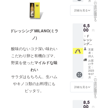
こ
月
・お礼
の
リ
のお手
タ
ー
紙
ン
詳細を見る
を
※※※※※※
選
択
※※※※※※
す
る
※※※※※※
6,5
※※ ★お
子様に
00
ドレッシング MILANO(ミラ
円
も大人
・ド
気★ド
ノ)
レッシ
レッシ
ング
ング
MILAN
MILAN
酸味のないコク深い味わい
支援
O(260g)
O
者：
こだわり卵と有機白ゴマ、
・ド
※※※※※※
20人
レッシ
※※※※※※
お届
野菜を使った
マイルドな味
ング
※※※※※※
け予
LA(270
※※ 酸味
定：
わい
g) ・送
2023
のない
年07
料込み
コク深
サラダはもちろん、生ハム
こ
月
・お礼
い味わ
の
リ
のお手
い こだ
タ
やキノコ類のお料理にも
ー
紙
わり卵
ン
詳細を見る
を
※※※※※※
ピッタリ。
と有機
選
択
※※※※※※
白ゴ
す
る
※※※※※※
マ、野
8,5
※※ ★お
菜を
子様に
00
使った
円