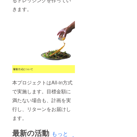
るドレッシングを作ってい
い)、有
くださ
10℃以
※※ 上質
※※ 上質
機小麦
い ＜賞
きます。
下で保
な酸味
な酸味
(国産)、
味期限
存して
が爽や
が爽や
食塩、
＞ 製造
くださ
かに広
かに広
食用な
日より
い ＜賞
がる 有
がる 有
たね油
5〜6週
味期限
機マス
機マス
(国内製
間程度
＞ 製造
タード
タード
造)、食
〈内容
日より
と野菜
と野菜
用サフ
量〉
5〜6週
の、酸
の、酸
タワー
190g
間程度
味の効
味の効
油(ハイ
〈内容
いた
いた
オレ
量〉
サッパ
サッパ
イック)
270g
リ味。
リ味。
〈保存
※※※※※※
サラダ
サラダ
方法〉
※※※※※※
はもち
はもち
【要冷
※※※※※※
ろん、
ろん、
蔵】
本プロジェクトはAll-in方式
※※ ド
ロース
ロース
10℃以
レッシ
トビー
トビー
下で保
で実施します。目標金額に
ング
フや鶏
フや鶏
存して
PARIS
ハムと
ハムと
満たない場合も、計画を実
くださ
※※※※※※
の相性
の相性
い ＜賞
※※※※※※
も抜群
も抜群
行し、リターンをお届けし
味期限
※※※※※※
です。
です。
＞ 製造
※※ 最高
〈保存
ます。
〈原材
日より
品質の
方法〉
料名〉
5〜6週
こだわ
【要冷
玉ね
間程度
最新の活動
り卵の
蔵】
ぎ、セ
もっと
〈内容
黄身を
10℃以
ロリ、