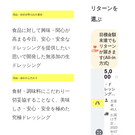
リターンを
選ぶ
食品に対して興味・関心が
目標金額
高まる今日、安心・安全な
未達でも
リターン
ドレッシングを提供したい
が届きま
思いで開発した無添加の生
す
(All-in
方式)
ドレッシング
5,0
00
円
・ド
レッシ
食材・調味料にこだわり一
ング
MILAN
切妥協することなく、美味
支援
O(180g)
者：
しさ・安心・安全を極めた
・ド
45人
レッシ
お届
究極ドレッシング
ング
け予
LA(190
定：
g) ・送
2023
年07
料込み