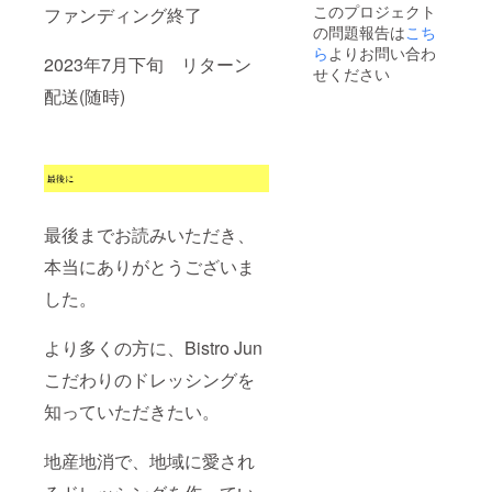
に花油
産)、有
酵母エ
このプロジェクト
ファンディング終了
※※※※※※
ピッタ
方法〉
と高品
機醸造
キス、
の問題報告は
こち
※※ 上質
リ。
【要冷
質キャ
酒(りん
有機大
な酸味
〈保存
ら
よりお問い合わ
蔵】
ノーラ
ご酢)、
豆(国産)
2023年7月下旬 リターン
が爽や
方法〉
10℃以
せください
油をブ
有機マ
(遺伝子
かに広
【要冷
下で保
レンド
スター
配送(随時)
組み換
がる 有
蔵】
存して
したも
ド、和
え大豆
機マス
10℃以
くださ
のを使
風だし
ではな
タード
下で保
い ＜賞
用。
(かつお
い)、有
と野菜
存して
味期限
〈保存
ぶし、
機小麦
の、酸
くださ
＞ 製造
方法〉
こんぶ)
(国産)、
味の効
い ＜賞
日より
【要冷
(国内製
食塩、
いた
味期限
4〜5週
蔵】
造)、還
食用な
サッパ
＞ 製造
間程度
10℃以
最後までお読みいただき、
元水あ
たね油
リ味。
日より
〈内容
下で保
め、か
(国内製
サラダ
4〜5週
量〉
本当にありがとうございま
存して
つおぶ
造)、食
はもち
間程度
260g
くださ
しエキ
用サフ
ろん、
〈内容
した。
※※※※※※
い ＜賞
ス、こ
タワー
ロース
量〉
※※※※※※
味期限
んぶエ
油(ハイ
トビー
260g
※※※※※※
＞ 製造
キス、
オレ
より多くの方に、Bistro Jun
フや鶏
※※※※※※
※※ ★女
日より
酵母エ
イック)
ハムと
※※※※※※
性に大
3〜4週
キス、
〈保存
こだわりのドレッシングを
の相性
※※※※※※
人気★
間程度
有機大
方法〉
も抜群
※※ ド
ドレッ
〈内容
知っていただきたい。
豆(国産)
【要冷
です。
レッシ
シング
量〉
(遺伝子
蔵】
〈保存
ングLA
LA
120g
組み換
10℃以
方法〉
※※※※※※
※※※※※※
地産地消で、地域に愛され
え大豆
下で保
【要冷
※※※※※※
※※※※※※
ではな
存して
蔵】
※※※※※※
※※※※※※