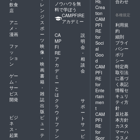
RE
合わせ
ノウハウを無
飲食
レ
Crea
料で学ぼう
店
ン
tion
各種規定
CAMPFIRE
ジ
CAM
アカデミー
アニ
ス
利用規
PFI
メ・
ポ
約
RE
漫画
ー
CA
説
細則
for
ツ
MP
明
プライ
Soci
ファ
映
FI
会
バシー
al
ッ
像
RE
・
ポリ
Goo
ショ
・
ア
相
シー
d
ン
映
カ
談
特定商
CAM
画
デ
会
取引法
PFI
ゲー
書
ミ
に基づ
RE
ム・
籍
ー
く表記
for
サー
・
と
情報セ
Ente
ビス
雑
は
キュリ
rtain
開発
誌
ク
サ
ティ方
men
出
ラ
ポ
針
t
版
ウ
ー
反社基
CAM
ビジ
ビ
ド
ト
本方針
PFI
ネ
ュ
フ
サ
カスタ
RE
ス・
ー
ァ
ー
マーハ
for
起業
テ
ン
ビ
ラスメ
Spor