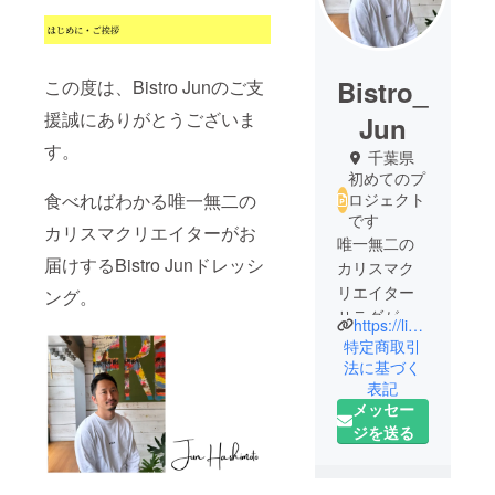
Bistro_
この度は、Bistro Junのご支
援誠にありがとうございま
Jun
す。
千葉県
初めてのプ
食べればわかる唯一無二の
ロジェクト
です
カリスマクリエイターがお
唯一無二の
届けするBistro Junドレッシ
カリスマク
リエイター
ング。
サラダが止
https://lin.ee/nRxYsl3
まらない、
特定商取引
究極のド
法に基づく
表記
レッシング
メッセー
を日本中に
ジを送る
お届けしま
す