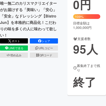
0
円
唯一無二のカリスマクリエイター
まちづくり・地域活性化
がお届けする「美味い」「安心」
「安全」なドレッシング【Bistro
109%
Jun】を本格的に商品化！こだわ
目標金額は
CAMPFIRE for Social Good
CAMPFIRE Creation
1,000,000円
りの味を多くの人に味わって欲し
CAMPFIREふるさと納税
machi-ya
コミュニティ
い！
支援者数
ポスト
シェア
95
人
LINEで送る
URLコピー
埋め込み
QRコード
募集終了まで残
り
終了