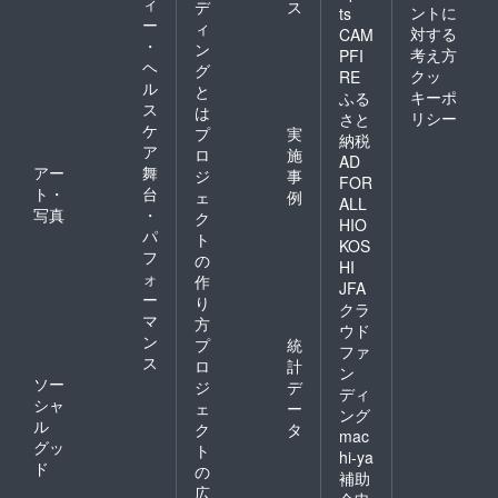
ィ
デ
ス
ントに
ts
ー
ィ
対する
CAM
・
ン
考え方
PFI
ヘ
グ
クッ
RE
ル
と
キーポ
ふる
ス
は
リシー
さと
ケ
プ
実
納税
ア
ロ
施
AD
アー
舞
ジ
事
FOR
ト・
台
ェ
例
ALL
写真
・
ク
HIO
パ
ト
KOS
フ
の
HI
ォ
作
JFA
ー
り
クラ
マ
方
ウド
ン
プ
統
ファ
ス
ロ
計
ン
ソー
ジ
デ
ディ
シャ
ェ
ー
ング
ル
ク
タ
mac
グッ
ト
hi-ya
ド
の
補助
広