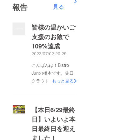
量〉
使用。
下で保
報告
にんに
見る
270g
油は、
存して
く、有
オレイ
くださ
機米(国
ン酸豊
い ＜賞
産)、有
富なべ
味期限
機醸造
皆様の温かいご
に花油
＞ 製造
酒(りん
と高品
日より
支援のお陰で
ご酢)、
質キャ
5〜6週
有機マ
109%達成
ノーラ
間程度
スター
油をブ
〈内容
ド、和
2023/07/02 20:29
レンド
量〉
風だし
したも
270g
(かつお
のを使
※※※※※※
こんばんは！Bistro
ぶし、
用。
※※※※※※
こんぶ)
Junの橋本です。先日
〈保存
※※※※※※
(国内製
方法〉
※※ ド
造)、還
クラウドファンディン
もっと見る
【要冷
レッシ
元水あ
グ無事109%達成いた
蔵】
ング
め、か
10℃以
PARIS
つおぶ
しました！！95名の方
下で保
※※※※※※
しエキ
の温かいご支援と、
存して
※※※※※※
ス、こ
【本日6/29最終
くださ
※※※※※※
んぶエ
SNSで拡散いただいた
い ＜賞
※※ 最高
キス、
日】いよいよ本
味期限
品質の
皆様のお陰です。心よ
酵母エ
＞ 製造
こだわ
キス、
日最終日を迎え
り感謝申し上げます。
日より
り卵の
有機大
3〜4週
黄身を
豆(国産)
ありがとうございまし
ました！
間程度
使用。
(遺伝子