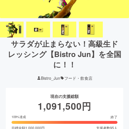
サラダが止まらない！高級生ド
レッシング【Bistro Jun】を全国
に！！
Bistro_Jun
フード・飲食店
現在の支援総額
1,091,500
円
終了
109
%達成
目標金額
1,000,000
円
支援者数
95
人