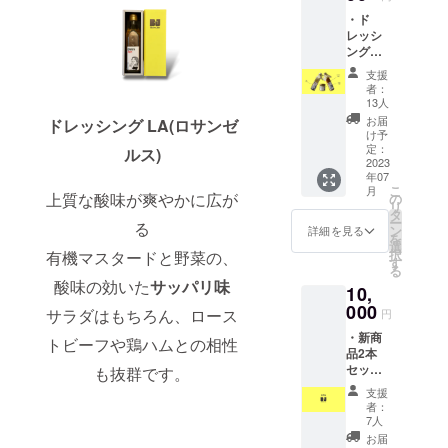
も大人
マイル
・ド
気★ド
ドな味
レッシ
レッシ
わい。
ング
ング
サラダ
MILAN
MILAN
はもち
支援
O(260g)
O
ろん、
者：
・ド
※※※※※※
生ハム
13人
レッシ
※※※※※※
やキノ
お届
ドレッシング LA(ロサンゼ
ング
※※※※※※
コ類の
け予
LA(270
※※ 酸味
定：
お料理
ルス)
g) ・ド
2023
のない
にも
年07
レッシ
コク深
ピッタ
こ
月
ング
上質な酸味が爽やかに広が
い味わ
の
リ。
リ
PARIS(
い こだ
タ
〈原材
ー
る
120g)
わり卵
ン
料名〉
詳細を見る
を
・送料
と有機
選
玉ね
択
有機マスタードと野菜の、
込み ・
白ゴ
す
ぎ、に
る
お礼の
マ、野
んじ
酸味の効いた
サッパリ味
10,
お手紙
菜を
ん、有
※※※※※※
000
使った
機ご
サラダはもちろん、ロース
円
※※※※※※
マイル
ま、
・新商
※※※※※※
ドな味
トビーフや鶏ハムとの相性
卵、白
品2本
※※ ド
わい。
こしょ
セット
も抜群です。
レッシ
サラダ
う、に
・送料
ング
はもち
んに
支援
込み ・
MILAN
ろん、
く、和
者：
お礼の
O
生ハム
7人
風だし
お手紙
※※※※※※
やキノ
(かつお
お届