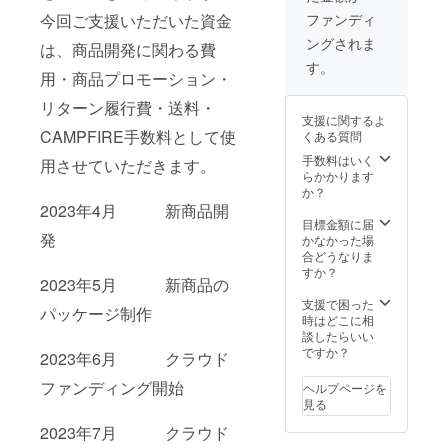
味期限
かに広
〈原材
にも
ング
め、か
ファンディ
今回ご支援いただいた資金
＞ 製造
がる 有
料名〉
ピッタ
MILAN
つおぶ
日より
機マス
玉ね
ングされま
リ。
O
しエキ
は、商品開発に関わる費
5〜6週
タード
ぎ、セ
〈保存
※※※※※※
ス、こ
す。
間程度
と野菜
ロリ、
用・商品プロモーション・
方法〉
※※※※※※
んぶエ
〈内容
の、酸
にんに
【要冷
※※※※※※
キス、
量〉
味の効
く、有
リターン履行費・送料・
蔵】
※※ 酸味
酵母エ
270g
いた
機米(国
支援に関するよ
10℃以
のない
キス、
※※※※※※
サッパ
CAMPFIRE手数料として使
産)、有
くある質問
下で保
コク深
有機大
※※※※※※
リ味。
機醸造
存して
い味わ
豆(国産)
手数料はいく
※※※※※※
用させていただきます。
サラダ
酒(りん
くださ
い こだ
(遺伝子
らかかります
※※ ド
はもち
ご酢)、
い ＜賞
わり卵
組み換
か？
レッシ
ろん、
有機マ
味期限
と有機
え大豆
2023年4月 新商品開
ング
ロース
スター
＞ 製造
白ゴ
ではな
目標金額に届
PARIS
トビー
ド、和
日より
マ、野
発
い)、有
かなかった場
※※※※※※
フや鶏
風だし
4〜5週
菜を
機小麦
合どうなりま
※※※※※※
ハムと
(かつお
間程度
使った
(国産)、
すか？
※※※※※※
の相性
ぶし、
2023年5月 新商品の
〈内容
マイル
食塩、
※※ 最高
も抜群
こんぶ)
量〉
ドな味
食用な
支援で困った
品質の
です。
(国内製
パッケージ制作
260g
わい。
たね油
時はどこに相
こだわ
〈原材
造)、還
※※※※※※
サラダ
(国内製
談したらいい
り卵の
料名〉
元水あ
※※※※※※
はもち
造)、食
ですか？
黄身を
2023年6月 クラウド
玉ね
め、か
※※※※※※
ろん、
用サフ
使用。
ぎ、セ
つおぶ
※※ ド
生ハム
タワー
ファンディング開始
油は、
ヘルプページを
ロリ、
しエキ
レッシ
やキノ
油(ハイ
オレイ
見る
にんに
ス、こ
ングLA
コ類の
オレ
ン酸豊
く、有
んぶエ
※※※※※※
お料理
2023年7月 クラウド
イック)
富なべ
機米(国
キス、
※※※※※※
にも
〈保存