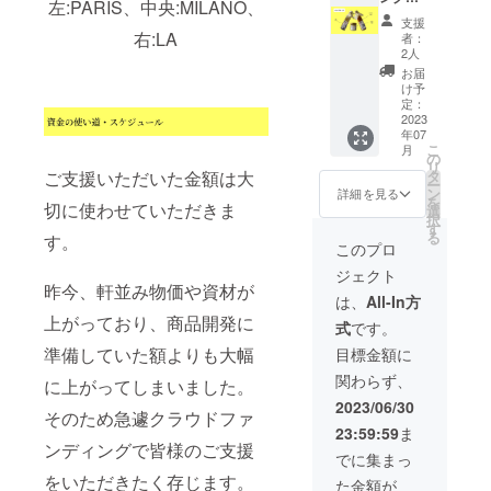
がる 有
左:PARIS、中央:MILANO、
10℃以
シング
レッシ
MILAN
ろん、
機マス
下で保
支援
LA
ング
O(260g)
生ハム
右:LA
タード
者：
存して
※※※※※※
MILAN
・ド
やキノ
2人
と野菜
くださ
※※※※※※
O
レッシ
コ類の
の、酸
お届
い ＜賞
※※※※※※
※※※※※※
ング
お料理
け予
味の効
味期限
※※ 上質
※※※※※※
LA(270
にも
定：
いた
＞ 製造
な酸味
※※※※※※
g) ・ド
2023
ピッタ
サッパ
日より
が爽や
年07
※※ 酸味
レッシ
リ。
リ味。
4〜5週
かに広
こ
月
のない
ング
〈原材
の
サラダ
間程度
がる 有
リ
コク深
PARIS(
料名〉
タ
ご支援いただいた金額は大
はもち
〈内容
機マス
ー
い味わ
120g)
玉ね
ン
詳細を見る
ろん、
量〉
タード
を
い こだ
・送料
切に使わせていただきま
ぎ、に
選
ロース
260g
と野菜
択
わり卵
込み ・
んじ
す
トビー
※※※※※※
の、酸
る
す。
と有機
お礼の
ん、有
このプロ
フや鶏
※※※※※※
味の効
白ゴ
お手紙
機ご
ハムと
※※※※※※
いた
ジェクト
マ、野
毎月
ま、
の相性
※※ ★女
サッパ
昨今、軒並み物価や資材が
菜を
12ヶ月
卵、白
は、
All-In方
も抜群
性に大
リ味。
使った
間、3本
こしょ
です。
上がっており、商品開発に
人気★
サラダ
式
です。
マイル
1セット
う、に
〈保存
ドレッ
はもち
ドな味
を配送
んに
準備していた額よりも大幅
目標金額に
方法〉
シング
ろん、
わい。
させて
く、和
【要冷
LA
ロース
関わらず、
サラダ
頂きま
に上がってしまいました。
風だし
蔵】
※※※※※※
トビー
はもち
す。
(かつお
2023/06/30
10℃以
※※※※※※
フや鶏
そのため急遽クラウドファ
ろん、
※※※※※※
ぶし、
下で保
※※※※※※
ハムと
23:59:59
ま
生ハム
※※※※※※
こんぶ)
存して
※※ 上質
の相性
ンディングで皆様のご支援
やキノ
※※※※※※
(国内製
でに集まっ
くださ
な酸味
も抜群
コ類の
※※ ド
造)、還
い ＜賞
が爽や
をいただきたく存じます。
です。
た金額が
お料理
レッシ
元水あ