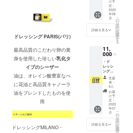
※※※※※※
※※※※※※
コ類の
け予
ぶし、
※※※※※※
※※※※※※
定：
お料理
こんぶ)
※※※※※※
2023
※※ 酸味
にも
(国内製
年08
※※ ド
のない
ピッタ
造)、還
こ
月
レッシ
コク深
の
リ。
元水あ
リ
ング
い味わ
タ
〈原材
め、か
ー
Bistro
い こだ
ン
料名〉
詳細を見る
つおぶ
を
Jun
わり卵
選
玉ね
しエキ
ドレッシング PARIS(パリ)
択
※※※※※※
と有機
す
ぎ、に
ス、こ
る
※※※※※※
白ゴ
んじ
んぶエ
11,
※※※※※※
マ、野
ん、有
最高品質のこだわり卵の黄
キス、
※※
000
菜を
機ご
酵母エ
円
身を使用した珍しい
乳化タ
使った
ま、
キス、
・ド
マイル
卵、白
有機大
レッシ
イプの
シーザー
ドな味
こしょ
豆(国産)
ング
わい。
う、に
(遺伝子
油は、オレイン酸豊富なべ
MILAN
サラダ
んに
組み換
支援
O(260g)
はもち
く、和
者：
え大豆
に花油と高品質キャノーラ
×2本 ・
ろん、
6人
風だし
ではな
ドレッ
生ハム
(かつお
お届
油をブレンドしたものを使
い)、有
シング
やキノ
け予
ぶし、
機小麦
LA(270
定：
コ類の
用
こんぶ)
(国産)、
g)×2本
2023
お料理
(国内製
食塩、
年07
・送料
にも
造)、還
食用な
こ
月
込み ・
の
ピッタ
元水あ
たね油
リ
お礼の
タ
リ。
め、か
(国内製
ー
お手紙
ン
〈保存
詳細を見る
つおぶ
造)、食
を
ドレッシングMILANO・
※※※※※※
選
方法〉
しエキ
用サフ
択
※※※※※※