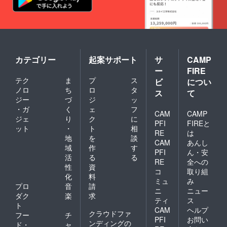
カテゴリー
起案サポート
サ
CAMP
ー
FIRE
テク
ま
プ
ス
ビ
につい
ノロ
ち
ロ
タ
ス
て
ジー
づ
ジ
ッ
・ガ
く
ェ
フ
CAM
CAMP
ジェ
り
ク
に
PFI
FIREと
ット
・
ト
相
RE
は
地
を
談
CAM
あんし
域
作
す
PFI
ん・安
活
る
る
RE
全への
性
資
コ
取り組
化
料
ミュ
み
プロ
音
請
ニ
ニュー
ダク
楽
求
ティ
ス
ト
CAM
ヘルプ
クラウドファ
フー
チ
PFI
お問い
ンディングの
ド・
ャ