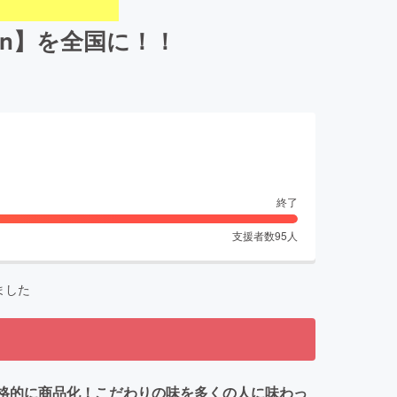
un】を全国に！！
終了
支援者数
95
人
ました
を本格的に商品化！こだわりの味を多くの人に味わっ