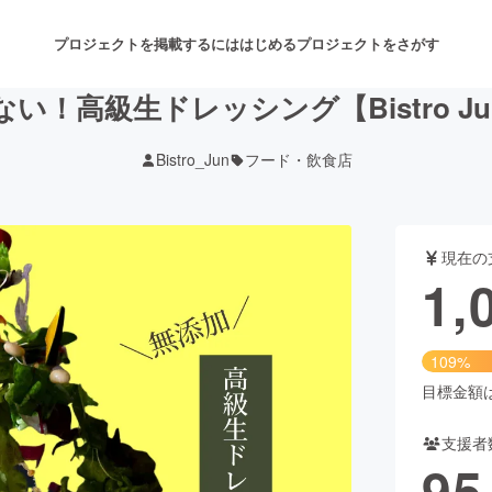
プロジェクトを掲載するには
はじめる
プロジェクトをさがす
い！高級生ドレッシング【Bistro J
Bistro_Jun
フード・飲食店
注目のリターン
注目の新着プロジェクト
募集終了が近いプロジェクト
も
現在の
音楽
舞台・パフォーマンス
1,
ゲーム・サービス開発
フード・飲食店
109%
書籍・雑誌出版
アニメ・漫画
目標金額は1
支援者
チャレンジ
ビューティー・ヘルスケ
95