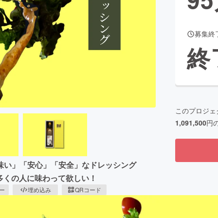
募集終
CAMPFIRE for Social Good
CAMPFIRE Creation
終
CAMPFIREふるさと納税
machi-ya
コミュニティ
このプロジェ
1,091,500
円
味い」「安心」「安全」なドレッシング
味を多くの人に味わって欲しい！
ピー
埋め込み
QRコード