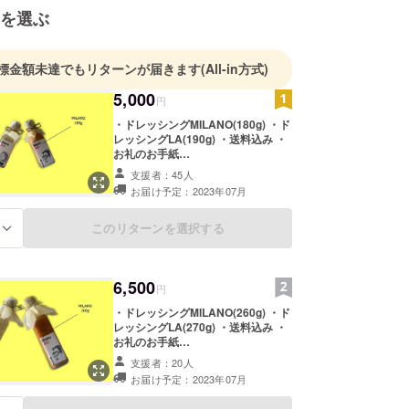
を選ぶ
標金額未達でもリターンが届きます
(All-in方式)
5,000
円
・ドレッシングMILANO(180g) ・ド
レッシングLA(190g) ・送料込み ・
お礼のお手紙
※※※※※※※※※※※※※※※※※※※※ ★お子様
支援者：45人
にも大人気★ドレッシングMILANO
お届け予定：2023年07月
※※※※※※※※※※※※※※※※※※※※ 酸味のな
いコク深い味わい こだわり卵と有機
白ゴマ、野菜を使ったマイルドな味
このリターンを選択する
る
わい。 サラダはもちろん、生ハムや
キノコ類のお料理にもピッタリ。
〈原材料名〉 玉ねぎ、にんじん、有
6,500
機ごま、卵、白こしょう、にんに
円
く、和風だし(かつおぶし、こんぶ)
・ドレッシングMILANO(260g) ・ド
(国内製造)、還元水あめ、かつおぶ
レッシングLA(270g) ・送料込み ・
しエキス、こんぶエキス、酵母エキ
お礼のお手紙
ス、有機大豆(国産)(遺伝子組み換え
※※※※※※※※※※※※※※※※※※※※ ★お子様
大豆ではない)、有機小麦(国産)、食
支援者：20人
にも大人気★ドレッシングMILANO
塩、食用なたね油(国内製造)、食用
お届け予定：2023年07月
※※※※※※※※※※※※※※※※※※※※ 酸味のな
サフタワー油(ハイオレイック) 〈保
いコク深い味わい こだわり卵と有機
存方法〉 【要冷蔵】10℃以下で保