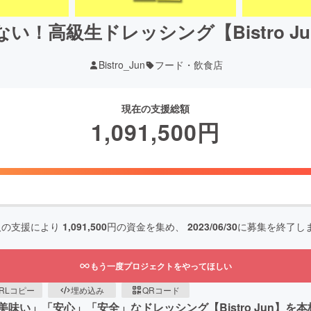
い！高級生ドレッシング【Bistro J
Bistro_Jun
フード・飲食店
現在の支援総額
1,091,500
円
人の支援により
1,091,500
円の資金を集め、
2023/06/30
に募集を終了し
もう一度プロジェクトをやってほしい
RLコピー
埋め込み
QRコード
味い」「安心」「安全」なドレッシング【Bistro Jun】