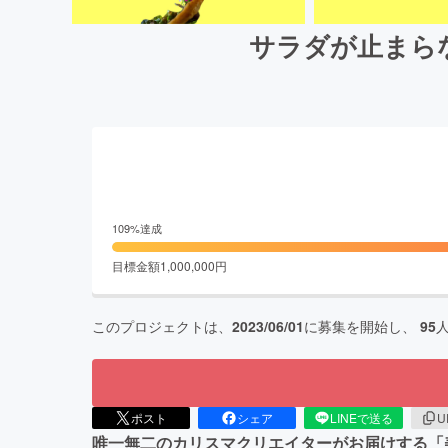
サラダが止まらな
109
%達成
目標金額
1,000,000
円
このプロジェクトは、
2023/06/01
に募集を開始し、
95
ポスト
シェア
LINEで送る
U
唯一無二のカリスマクリエイターがお届けする「美